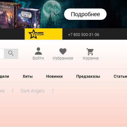
Подробнее
+7 800 500-31-36
перейти на Zvezda
Войти
Избранное
Корзина
дели
Хиты
Новинки
Предзаказы
Статьи
es
Dark Angels