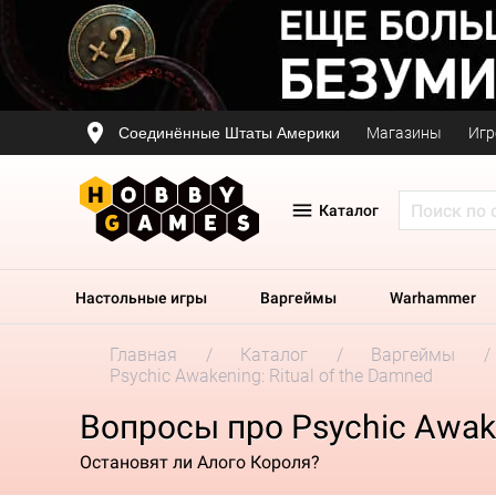
Соединённые Штаты Америки
Магазины
Игр
Каталог
Настольные игры
Варгеймы
Warhammer
Главная
Каталог
Варгеймы
Psychic Awakening: Ritual of the Damned
Вопросы про Psychic Awake
Остановят ли Алого Короля?