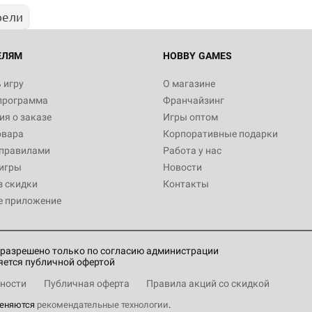
рели
ЕЛЯМ
HOBBY GAMES
 игру
О магазине
программа
Франчайзинг
я о заказе
Игры оптом
овара
Корпоративные подарки
 правилами
Работа у нас
игры
Новости
з скидки
Контакты
е приложение
разрешено только по согласию администрации
яется публичной офертой
ности
Публичная оферта
Правила акций со скидкой
меняются
рекомендательные технологии
.