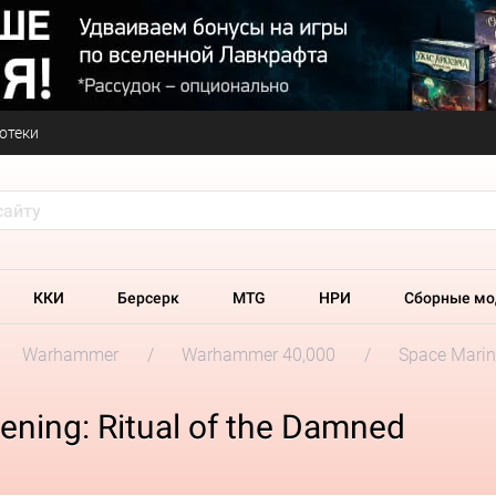
отеки
ККИ
Берсерк
MTG
НРИ
Сборные мо
Warhammer
Warhammer 40,000
Space Marin
ning: Ritual of the Damned