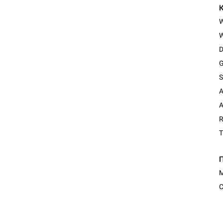
W
D
G
S
A
A
R
T
М
С