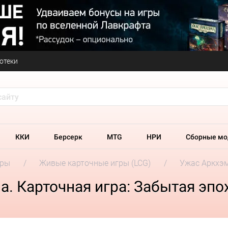
отеки
ККИ
Берсерк
MTG
НРИ
Сборные мо
гры
Живые карточные игры (LCG)
Ужас Аркхэм
. Карточная игра: Забытая эпо