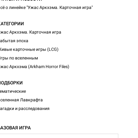
сё о линейке "Ужас Аркхэма. Карточная игра"
КАТЕГОРИИ
жас Аркхэма. Карточная игра
абытая эпоха
ивые карточные игры (LCG)
гры по вселенным
жас Аркхэма (Arkham Horror Files)
ПОДБОРКИ
ематические
селенная Лавкрафта
агадки и расследования
БАЗОВАЯ ИГРА