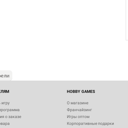
рели
ЕЛЯМ
HOBBY GAMES
 игру
О магазине
программа
Франчайзинг
я о заказе
Игры оптом
овара
Корпоративные подарки