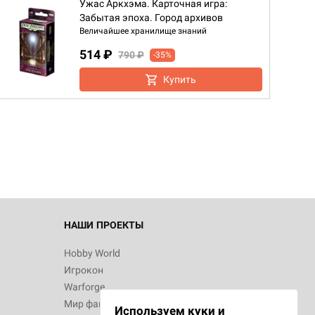
Ужас Аркхэма. Карточная игра:
Забытая эпоха. Город архивов
Величайшее хранилище знаний
514 ₽
790 ₽
-35%
Купить
НАШИ ПРОЕКТЫ
Hobby World
Игрокон
Warforge
Мир фантастики
Используем куки и