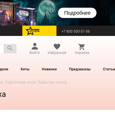
Подробнее
+7 800 500-31-36
перейти на Zvezda
Войти
Избранное
Корзина
дели
Хиты
Новинки
Предзаказы
Статьи
а. Карточная игра: Забытая эпоха
ха