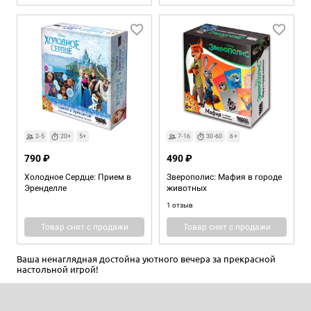
2-4
30+
7+
2
45+
18+
2-5
20+
5+
7-16
30-60
6+
2 990 ₽
2 490 ₽
790 ₽
490 ₽
Домик
In Love
Холодное Сердце: Прием в
Зверополис: Мафия в городе
20 отзывов
3 отзыва
Эренделле
животных
1 отзыв
Уведомить о наличии
Уведомить о наличии
Товар снят с продажи
Товар снят с продажи
Ваша ненаглядная достойна уютного вечера за прекрасной
настольной игрой!