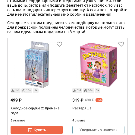
с самыми неординарными интересами и увлечениями. Если
ваша дочь, сестра или подруга фанатеет от настолок, то у вас
есть шанс подарить интересную новинку. А если нет – откройте
для нее этот увлекательный мир хобби и развлечений!
Сегодня мы хотим представить вам подборку настольных игр
для прекрасной половины человечества, которые могут стать
вашим идеальным подарком на 8 марта!
1-4
10+
5+
2-4
10+
3+
499 ₽
319 ₽
490 ₽
-35%
Холодное сердце 2: Времена
Растеряша
года
5 отзывов
4 отзыва
Купить
Уведомить о наличии