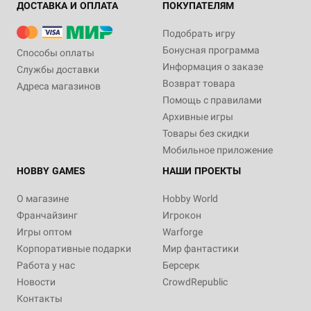
ДОСТАВКА И ОПЛАТА
ПОКУПАТЕЛЯМ
Подобрать игру
Бонусная программа
Способы оплаты
2-4
40+
10+
2+
80+
18+
Информация о заказе
Службы доставки
990 ₽
799 ₽
Возврат товара
Адреса магазинов
Cutterland
Для тебя
Помощь с правилами
9 отзывов
4 отзыва
Архивные игры
Товары без скидки
Уведомить о наличии
Купить
Мобильное приложение
HOBBY GAMES
НАШИ ПРОЕКТЫ
О магазине
Hobby World
Франчайзинг
Игрокон
Игры оптом
Warforge
Корпоративные подарки
Мир фантастики
Работа у нас
Берсерк
Новости
CrowdRepublic
Контакты