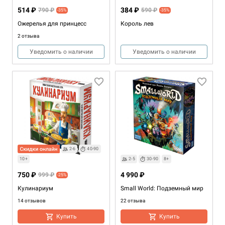
4 990 ₽
5 990 ₽
514 ₽
384 ₽
790 ₽
590 ₽
-35%
-35%
Лес сказок
Catan. Юбилейное издание
Ожерелья для принцесс
Король лев
13 отзывов
4 отзыва
2 отзыва
Уведомить о наличии
Товар снят с продажи
Уведомить о наличии
Уведомить о наличии
2-6
40-90
Хит
2-5
40-80
8+
2+
30-45
12+
10+
2-5
30-90
8+
4 990 ₽
1 490 ₽
750 ₽
4 990 ₽
999 ₽
-25%
Small World: Маленький мир
Замес: Мимими
Кулинариум
Small World: Подземный мир
121 отзыв
4 отзыва
14 отзывов
22 отзыва
Купить
Купить
Купить
Купить