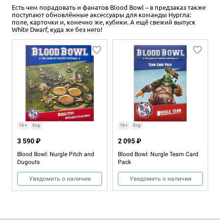
Есть чем порадовать и фанатов Blood Bowl – в предзаказ также
поступают обновлённые аксессуары для команды Нургла:
поле, карточки и, конечно же, кубики. А ещё свежий выпуск
White Dwarf, куда же без него!
16+
16+
Eng
1 555 ₽
975 ₽
1 950 ₽
-50%
Warhammer Underworlds:
Warhammer Underworlds:
Иллюзорная мощь. Колода
Illusory Might Rivals Deck
16+
Eng
16+
Eng
соперников
Уведомить о наличии
3 590 ₽
2 095 ₽
Уведомить о наличии
Blood Bowl: Nurgle Pitch and
Blood Bowl: Nurgle Team Card
Dugouts
Pack
Уведомить о наличии
Уведомить о наличии