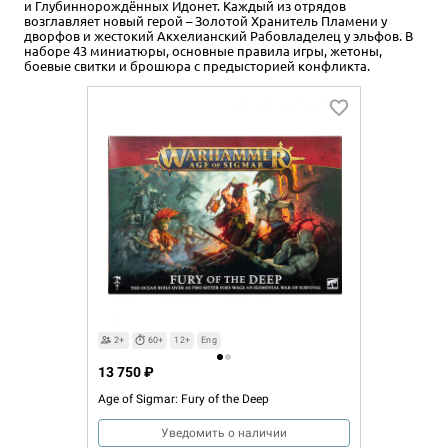
и Глубиннорождённых Идонет. Каждый из отрядов
возглавляет новый герой – Золотой Хранитель Пламени у
дворфов и жестокий Акхелианский Рабовладелец у эльфов. В
наборе 43 миниатюры, основные правила игры, жетоны,
боевые свитки и брошюра с предысторией конфликта.
2+
60+
12+
Eng
13 750 ₽
Age of Sigmar: Fury of the Deep
Уведомить о наличии