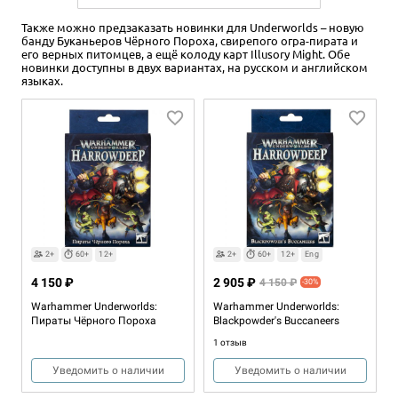
Также можно предзаказать новинки для Underworlds – новую
банду Буканьеров Чёрного Пороха, свирепого огра-пирата и
его верных питомцев, а ещё колоду карт Illusory Might. Обе
новинки доступны в двух вариантах, на русском и английском
языках.
2+
60+
12+
2+
60+
12+
Eng
4 150 ₽
2 905 ₽
4 150 ₽
-30%
Warhammer Underworlds:
Warhammer Underworlds:
Пираты Чёрного Пороха
Blackpowder's Buccaneers
1 отзыв
Уведомить о наличии
Уведомить о наличии