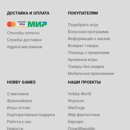
ДОСТАВКА И ОПЛАТА
ПОКУПАТЕЛЯМ
Подобрать игру
Бонусная программа
Способы оплаты
12+
16+
Eng
Информация о заказе
Службы доставки
1 495 ₽
640 ₽
Возврат товара
Адреса магазинов
Blood Bowl: Nurgle Team Dice
White Dwarf January 2022
Помощь с правилами
Set
(Issue 472)
Архивные игры
Уведомить о наличии
Товар снят с продажи
Товары без скидки
Мобильное приложение
HOBBY GAMES
НАШИ ПРОЕКТЫ
О магазине
Hobby World
Франчайзинг
Игрокон
Игры оптом
Warforge
Корпоративные подарки
Мир фантастики
Работа у нас
Берсерк
Новости
CrowdRepublic