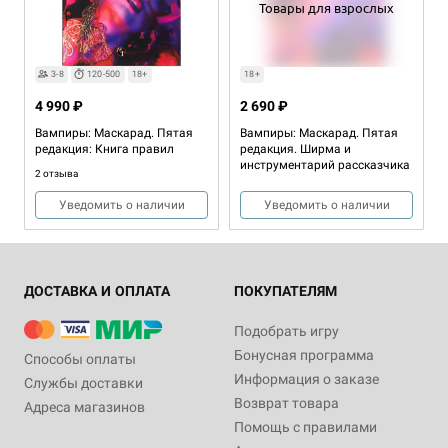
Товары для взрослых
3-8
120-500
18+
18+
4 990 ₽
2 690 ₽
Вампиры: Маскарад. Пятая
Вампиры: Маскарад. Пятая
редакция: Книга правил
редакция. Ширма и
инструментарий рассказчика
2 отзыва
Уведомить о наличии
Уведомить о наличии
ДОСТАВКА И ОПЛАТА
ПОКУПАТЕЛЯМ
Подобрать игру
Бонусная программа
Способы оплаты
Информация о заказе
Службы доставки
Возврат товара
Адреса магазинов
13+
Помощь с правилами
1 990 ₽