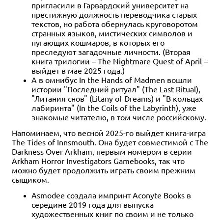
пригласили в Гарвардский университет на
престижную должность переводчика старых
текстов, но работа обернулась круговоротом
странных языков, мистических символов и
пугающих кошмаров, в которых его
преследуют загадочные личности. (Вторая
книга трилогии – The Nightmare Quest of April –
выйдет в мае 2025 года.)
А в омнибус In the Hands of Madmen вошли
истории "Последний ритуал" (The Last Ritual),
"Литания снов" (Litany of Dreams) и "В кольцах
лабиринта" (In the Coils of the Labyrinth), уже
знакомые читателю, в том числе российскому.
Напоминаем, что весной 2025-го выйдет книга-игра
The Tides of Innsmouth. Она будет совместимой с The
Darkness Over Arkham, первым номером в серии
Arkham Horror Investigators Gamebooks, так что
можно будет продолжить играть своим прежним
сыщиком.
Asmodee создала импринт Aconyte Books в
середине 2019 года для выпуска
художественных книг по своим и не только