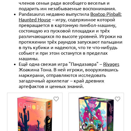
членов семьи ради всеобщего веселья и
подарить им незабываемые воспоминания.
Pandasaurus недавно выпустила
Boxtop Pinball:
Haunted House
– игру, содержимое которой
превращается в картонную пинбол-машину,
состоящую из пусковой площадки и трёх
различающихся по высоте уровней. Игроки на
протяжении трёх раундов запускают пальцами
в путь кубики и надеются, что те что-нибудь
собьют и при этом останутся в пределах
машины.
Ещё одна свежая игра "Пандазавра" –
Rivages
Жоакима Тома. В ней игроки, вооружившись
маркерами, отправляются исследовать
загадочный архипелаг – край древних
артефактов и ценных знаний.