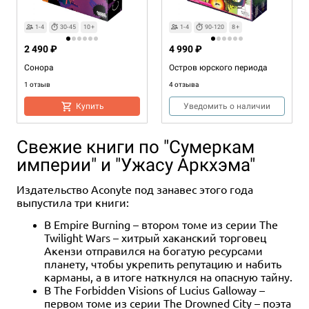
1-4
30-45
10+
1-4
90-120
8+
2 490 ₽
4 990 ₽
Сонора
Остров юрского периода
1 отзыв
4 отзыва
Купить
Уведомить о наличии
Свежие книги по "Сумеркам
империи" и "Ужасу Аркхэма"
Издательство Aconyte под занавес этого года
выпустила три книги:
В Empire Burning – втором томе из серии The
Twilight Wars – хитрый хаканский торговец
Акензи отправился на богатую ресурсами
планету, чтобы укрепить репутацию и набить
карманы, а в итоге наткнулся на опасную тайну.
В The Forbidden Visions of Lucius Galloway –
первом томе из серии The Drowned City – поэта