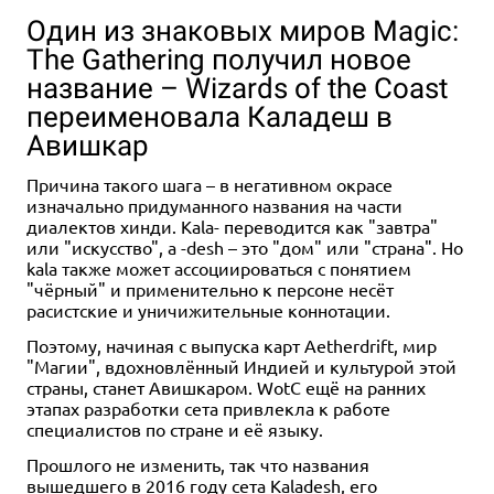
Один из знаковых миров Magic:
The Gathering получил новое
название – Wizards of the Coast
переименовала Каладеш в
Авишкар
Причина такого шага – в негативном окрасе
изначально придуманного названия на части
диалектов хинди. Kala- переводится как "завтра"
или "искусство", а -desh – это "дом" или "страна". Но
kala также может ассоциироваться с понятием
"чёрный" и применительно к персоне несёт
расистские и уничижительные коннотации.
Поэтому, начиная с выпуска карт Aetherdrift, мир
"Магии", вдохновлённый Индией и культурой этой
страны, станет Авишкаром. WotC ещё на ранних
этапах разработки сета привлекла к работе
специалистов по стране и её языку.
Прошлого не изменить, так что названия
вышедшего в 2016 году сета Kaladesh, его