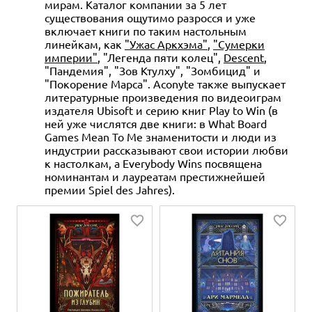
мирам. Каталог компании за 5 лет
существования ощутимо разросся и уже
включает книги по таким настольным
линейкам, как
"Ужас Аркхэма"
,
"Сумерки
империи"
, "Легенда пяти колец",
Descent
,
"Пандемия", "Зов Ктулху", "Зомбицид" и
"Покорение Марса". Aconyte также выпускает
литературные произведения по видеоиграм
издателя Ubisoft и серию книг Play to Win (в
ней уже числятся две книги: в What Board
Games Mean To Me знаменитости и люди из
индустрии рассказывают свои истории любви
к настолкам, а Everybody Wins посвящена
номинантам и лауреатам престижнейшей
премии Spiel des Jahres).