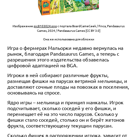
Изображение
pic8103024.png
с портала BoardGameGeek / Finca, Pandasaurus
Games, 2024 / Pandasaurus Games [CC BY 3.0]
Она же использована для обложки
Игра о фермерах Мальорки недавно вернулась на
рынок, благодаря Pandasaurus Games, а теперь с
разрешения этого издательства обзавелась
цифровой адаптацией на BGA.
Игроки в ней собирают различные фрукты,
размещая фишки на парусах ветряной мельницы, и
доставляют сочные плоды на повозках в поселения,
основываясь на спросе.
Ядро игры – мельница и принцип манкалы. Игрок
подсчитывает, сколько соседей у его фишки, и
перемещает её на это число парусов. Сколько у
фишки стало соседей, столько он и берёт жетонов
фрукта, соответствующему текущим парусам.
Сколько фишек в распоряжении игрока, зависит от