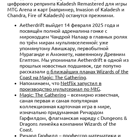
цифрового репринта Kaladesh Remastered для игры
MTG Arena и карт (например, Invasion of Kaladesh и
Chandra, Fire of Kaladesh) останутся прежними.
Aetherdrift выйдет 14 февраля 2025 года и
посвящён полной адреналина гонке с
мироходцем Чандрой Налаар в главных ролях
по трём мирам мультивселенной: уже
упомянутому Авишкару, первобытной
Мураганде и Амонхету, навеянному Древним
Египтом. Мы упоминали Aetherdrift в одной из
прошлых новостных подшивок, где попутно
рассказали
о ближайших планах Wizards of the
Coast на Magic: The Gathering
.
Напоминаем, что
Netflix запустил в
производство мультсериал по MtG
.
Magic: The Gathering
– всемирно известная,
самая первая и самая популярная
коллекционная карточная игра в мире,
изначально придуманная Ричардом
Гарфилдом, флагманская наряду с Dungeons &
Dragons линейка компании Wizards of the
Coast.
Ричард Гарфилд – профессор математики и