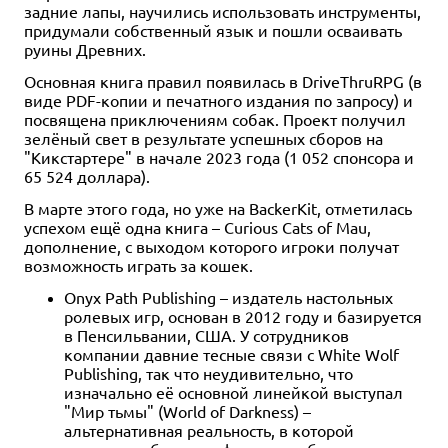
1 отзыв
задние лапы, научились использовать инструменты,
придумали собственный язык и пошли осваивать
Купить
руины Древних.
Основная книга правил появилась в DriveThruRPG (в
виде PDF-копии и печатного издания по запросу) и
посвящена приключениям собак. Проект получил
зелёный свет в результате успешных сборов на
"Кикстартере" в начале 2023 года (1 052 спонсора и
65 524 доллара).
В марте этого года, но уже на BackerKit, отметилась
успехом ещё одна книга – Curious Cats of Mau,
дополнение, с выходом которого игроки получат
возможность играть за кошек.
Onyx Path Publishing – издатель настольных
ролевых игр, основан в 2012 году и базируется
в Пенсильвании, США. У сотрудников
компании давние тесные связи с White Wolf
Publishing, так что неудивительно, что
изначально её основной линейкой выступал
"Мир тьмы" (World of Darkness) –
альтернативная реальность, в которой