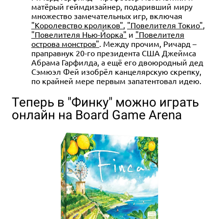
матёрый геймдизайнер, подаривший миру
множество замечательных игр, включая
"Королевство кроликов"
,
"Повелителя Токио"
,
"Повелителя Нью-Йорка"
и
"Повелителя
острова монстров"
. Между прочим, Ричард –
праправнук 20-го президента США Джеймса
Абрама Гарфилда, а ещё его двоюродный дед
Сэмюэл Фей изобрёл канцелярскую скрепку,
по крайней мере первым запатентовал идею.
Теперь в "Финку" можно играть
онлайн на Board Game Arena