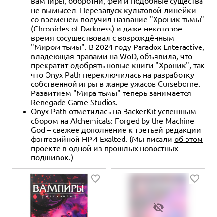
вампиры, оборотни, феи и подобные существа
не вымысел. Перезапуск культовой линейки
со временем получил название "Хроник тьмы"
(Chronicles of Darkness) и даже некоторое
время сосуществовал с возрождённым
"Миром тьмы". В 2024 году Paradox Enteractive,
владеющая правами на WoD, объявила, что
прекратит одобрять новые книги "Хроник", так
что Onyx Path переключилась на разработку
собственной игры в жанре ужасов Curseborne.
Развитием "Мира тьмы" теперь занимается
Renegade Game Studios.
Onyx Path отметилась на BackerKit успешным
сбором на Alchemicals: Forged by the Machine
God – свежее дополнение к третьей редакции
фэнтезийной НРИ Exalted. (Мы писали
об этом
проекте
в одной из прошлых новостных
подшивок.)