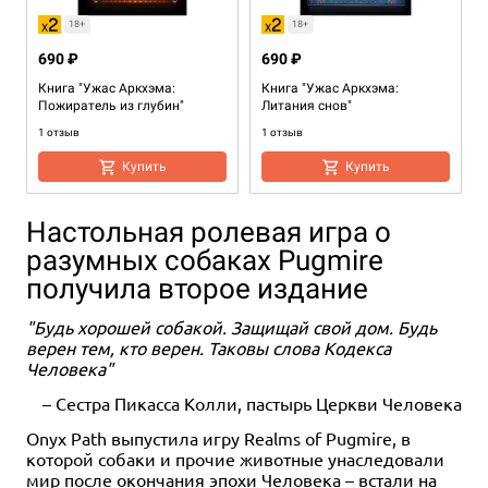
18+
18+
690 ₽
690 ₽
Книга "Ужас Аркхэма:
Книга "Ужас Аркхэма:
Пожиратель из глубин"
Литания снов"
1 отзыв
1 отзыв
Купить
Купить
Настольная ролевая игра о
разумных собаках Pugmire
получила второе издание
"Будь хорошей собакой. Защищай свой дом. Будь
верен тем, кто верен. Таковы слова Кодекса
Человека"
18+
– Сестра Пикасса Колли, пастырь Церкви Человека
690 ₽
Onyx Path выпустила игру Realms of Pugmire, в
Книга "Ужас Аркхэма: В
которой собаки и прочие животные унаследовали
кольцах лабиринта"
мир после окончания эпохи Человека – встали на