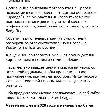
Dungeons & Dragons.
Dungeons & Dragons:
Дополнение приглашает отправиться в Прагу и
Руководство мастера
Энциклопедия чудовищ
познакомиться там с местным тайным обществом
подземелий
12 отзывов
"Правда" и её основателями, освоить ремесло
25 отзывов
охотника на вампиров и изучить 16 местных
Уведомить о наличии
мифических созданий, включая голема, русалок и
Купить
Бабу-Ягу.
События включённых в книгу приключений
разворачиваются соответственно в Праге, на
Украине и в Трансильвании.
А ещё к ней прилагается большая полноцветная
карта региона в целом и столицы Чехии.
Параллельно выйдет свежий стартовый набор со
всем необходимым, чтобы провести первое
приключение, причём на просторах Мифического
Севера – Северной Европы XIX века, где мифы
реальны.
Оба продукта уже можно предзаказать на веб-сайте
шведского издательства Free League.
Vaesen вышла в 2020 году и изначально была