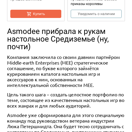
приказы королевы
Купить
Уведомить о наличии
Asmodee прибрала к рукам
настольное Средиземье (ну,
почти)
Компания заключила со своим давним партнёром
Middle-earth Enterprises (MEE) стратегическое
соглашение, по букве которого займётся
курированием каталога настольных игр и
1-4
30+
12+
2-4
30+
10+
аксессуаров к ним, основанных на
5 990 ₽
3 490 ₽
интеллектуальной собственности MEE.
Маракайбо
Мой город
Цель такого шага – создать целостное портфолио по
8 отзывов
теме, состоящее из качественных настольных игр во
Купить
всех жанрах и для любых аудиторий.
Купить
Asmodee уже сформировала для этого специальную
команду под руководством ветерана индустрии
Люка Петершмидта. Она будет тесно сотрудничать с
экспертами по Средиземью, внутренними студиями