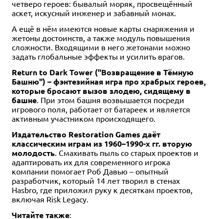
четверо героев: бывалый моряк, просвещённый
аскет, искусный инженер и забавный монах.
А ещё в нём имеются новые карты снаряжения и
жетоны достоинств, а также модуль повышения
сложности. Входящими в него жетонами можно
задать глобальные эффекты и усилить врагов.
Return to Dark Tower ("Возвращение в Тёмную
Башню") – фэнтезийная игра про храбрых героев,
которые бросают вызов злодею, сидящему в
башне
. При этом башня возвышается посреди
игрового поля, работает от батареек и является
активным участником происходящего.
Издательство Restoration Games даёт
классическим играм из 1960–1990-х гг. вторую
молодость
. Смахивать пыль со старых проектов и
адаптировать их для современного игрока
компании помогает Роб Давью – опытный
разработчик, который 14 лет творил в стенах
Hasbro, где приложил руку к десяткам проектов,
включая Risk Legacy.
Читайте также
: