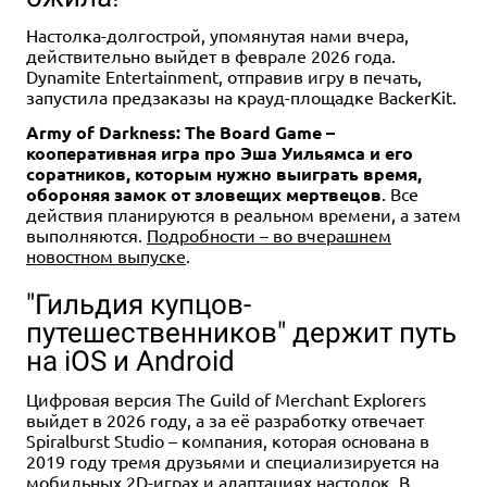
Настолка-долгострой, упомянутая нами вчера,
действительно выйдет в феврале 2026 года.
Dynamite Entertainment, отправив игру в печать,
запустила предзаказы на крауд-площадке BackerKit.
18+
Army of Darkness: The Board Game –
кооперативная игра про Эша Уильямса и его
1 790 ₽
соратников, которым нужно выиграть время,
Манга "Берсерк". Том 5
обороняя замок от зловещих мертвецов
. Все
действия планируются в реальном времени, а затем
2 отзыва
выполняются.
Подробности – во вчерашнем
Уведомить о наличии
новостном выпуске
.
"Гильдия купцов-
путешественников" держит путь
на iOS и Android
Цифровая версия The Guild of Merchant Explorers
выйдет в 2026 году, а за её разработку отвечает
Spiralburst Studio – компания, которая основана в
2019 году тремя друзьями и специализируется на
мобильных 2D-играх и адаптациях настолок. В