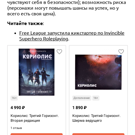
чувствуют себя в безопасности); возможность риска
(персонажи могут повышать шансы на успех, но у
всего есть своя цена).
Читайте также
:
Free League запустила кикстартер по Invincible
Superhero Roleplaying
.
16+
Дополнение
16+
4 990 ₽
1 890 ₽
Кориолис: Третий Горизонт.
Кориолис: Третий Горизонт.
Вторая редакция
Ширма ведущего
1 отзыв