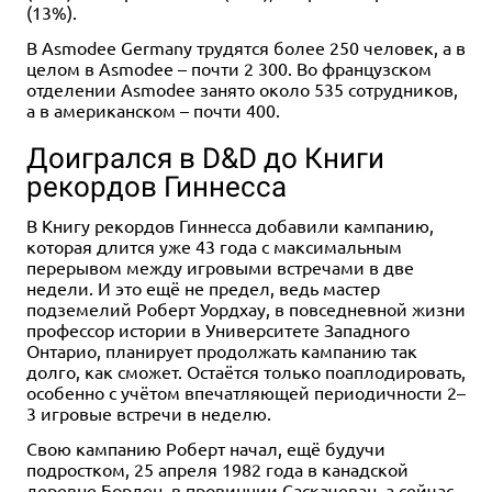
(13%).
В Asmodee Germany трудятся более 250 человек, а в
целом в Asmodee – почти 2 300. Во французском
отделении Asmodee занято около 535 сотрудников,
а в американском – почти 400.
Доигрался в D&D до Книги
рекордов Гиннесса
В Книгу рекордов Гиннесса добавили кампанию,
которая длится уже 43 года с максимальным
перерывом между игровыми встречами в две
недели. И это ещё не предел, ведь мастер
подземелий Роберт Уордхау, в повседневной жизни
профессор истории в Университете Западного
Онтарио, планирует продолжать кампанию так
долго, как сможет. Остаётся только поаплодировать,
особенно с учётом впечатляющей периодичности 2–
3 игровые встречи в неделю.
Свою кампанию Роберт начал, ещё будучи
подростком, 25 апреля 1982 года в канадской
деревне Борден, в провинции Саскачеван, а сейчас