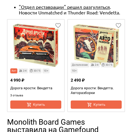
"Отдел реставрации" решил разгуляться
.
Новости Unmatched и Thunder Road: Vendetta.
Дополнение
2-4
30-75
Хит
2-4
30-75
10+
10+
4 990 ₽
2 490 ₽
Дорога ярости: Вендетта
Дорога ярости: Вендетта.
Авторазборки
3 отзыва
Купить
Купить
Monolith Board Games
выставила на Gamefound