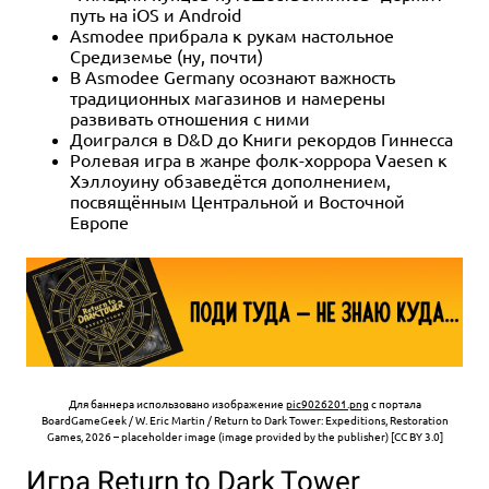
путь на iOS и Android
Asmodee прибрала к рукам настольное
Средиземье (ну, почти)
В Asmodee Germany осознают важность
традиционных магазинов и намерены
развивать отношения с ними
Доигрался в D&D до Книги рекордов Гиннесса
Ролевая игра в жанре фолк-хоррора Vaesen к
Хэллоуину обзаведётся дополнением,
посвящённым Центральной и Восточной
Европе
Для баннера использовано изображение
pic9026201.png
с портала
BoardGameGeek / W. Eric Martin / Return to Dark Tower: Expeditions, Restoration
Games, 2026 – placeholder image (image provided by the publisher) [CC BY 3.0]
Игра Return to Dark Tower