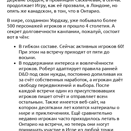
продолжает Игру, как её прозвали, в Лондоне, но
опять же канадском, в том, что в Онтарио.
В мире, созданном Уордхау, уже побывало более
500 персонажей игроков и прошло 4 столетия. А
секрет долговечности кампании, пожалуй, состоит
вот в чём:
В гибком составе. Сейчас активных игроков 60!
При этом на встречу приходят от пяти до
восьми.
В поддержании интереса и вовлечённости
игроков. Роберт адаптирует правила ранней
D&D под свои нужды, постоянно допиливая их
за счёт собственных наработок, а игрокам даёт
свободу передвижений и выбора. После
каждой встречи один из присутствовавших
игроков пишет отчёт и отправляет всем
остальным. Также имеется веб-сайт, на
котором десятками лет копятся материалы о
мире и приключениях. Ещё сравнительно
недавно игрокам часто приходилось летать в
Онтарио на встречи, но теперь они могут
принимать участие в Игре из любой точки