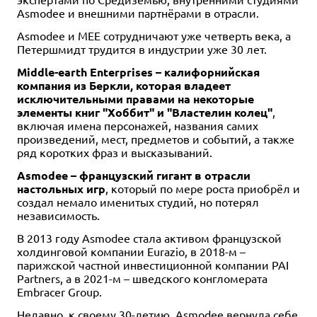
Asmodee и внешними партнёрами в отрасли.
Asmodee и MEE сотрудничают уже четверть века, а
Петершмидт трудится в индустрии уже 30 лет.
Middle-earth Enterprises – калифорнийская
компания из Беркли, которая владеет
исключительными правами на некоторые
элементы книг "Хоббит" и "Властелин колец"
,
включая имена персонажей, названия самих
произведений, мест, предметов и событий, а также
ряд коротких фраз и высказываний.
Asmodee – французский гигант в отрасли
настольных игр
, который по мере роста приобрёл и
создал немало именитых студий, но потерял
независимость.
В 2013 году Asmodee стала активом французской
холдинговой компании Eurazio, в 2018-м –
парижской частной инвестиционной компании PAI
Partners, а в 2021-м – шведского конгломерата
Embracer Group.
Недавно, к своему 30-летию, Asmodee вернула себе