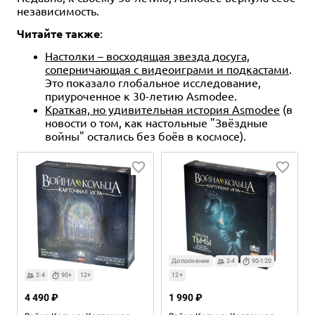
независимость.
Читайте также
:
Настолки – восходящая звезда досуга,
соперничающая с видеоиграми и подкастами
.
Это показало глобальное исследование,
приуроченное к 30-летию Asmodee.
Краткая, но удивительная история Asmodee
(в
новости о том, как настольные "Звёздные
войны" остались без боёв в космосе).
Дополнение
2-4
90-120
2-4
90+
12+
12+
4 490 ₽
1 990 ₽