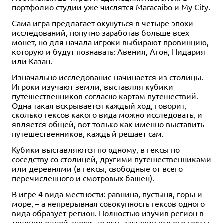
портфолио студии уже числятся Maracaibo и My City.
Сама игра предлагает окунуться в четыре эпохи
исследований, попутно заработав больше всех
монет, но для начала игроки выбирают провинцию,
которую и будут познавать: Авения, Агон, Нидария
или Казан.
Изначально исследование начинается из столицы.
Игроки изучают земли, выставляя кубики
путешественников согласно картам путешествий.
Одна такая вскрывается каждый ход, говорит,
сколько гексов какого вида можно исследовать, и
является общей, вот только как именно выставить
путешественников, каждый решает сам.
Кубики выставляются по одному, в гексы по
соседству со столицей, другими путешественниками
или деревнями (в гексы, свободные от всего
перечисленного и смотровых башен).
В игре 4 вида местности: равнина, пустыня, горы и
море, – а непрерывная совокупность гексов одного
вида образует регион. Полностью изучив регион в
течение одной эпохи, то есть заставив все его гексы