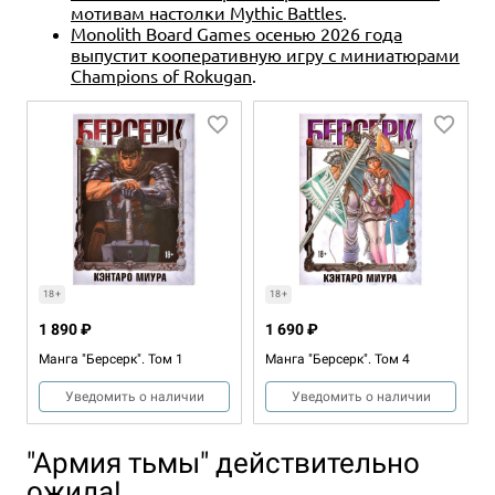
мотивам настолки Mythic Battles
.
Monolith Board Games осенью 2026 года
выпустит кооперативную игру с миниатюрами
Champions of Rokugan
.
18+
18+
1 890 ₽
1 690 ₽
Манга "Берсерк". Том 1
Манга "Берсерк". Том 4
Уведомить о наличии
Уведомить о наличии
"Армия тьмы" действительно
ожила!