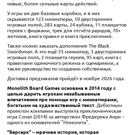
новые, более сильные карты действий.
У игры аж две базовые коробки, и в них
скрываются 123 миниатюры, 10 двусторонних
игровых полей, 283 карты, 24 кубика, 11 планшетов
героев с фишками, трек для отсчёта раундов, 70+
жетонов, книга правил и книга приключений.
Также можно заказать дополнение The Black
Swordsman. А это ещё 55 миниатюр, 3 двусторонних
игровых поля, 2 планшета героев, 95 карт, книга с
правилами одиночного режима и сценариями, а
также руководство по созданию собственных.
Доставка предзаказов пройдёт в ноябре 2026 года.
Monolith Board Games основана в 2014 году с
целью дарить игрокам незабываемые
впечатления при помощи игр с миниатюрами,
богатыми на художественный текст
. Дебютным
проектом компании выступила приключенческая
игра Conan (2014) за авторством Фредерика Анри –
одного из основателей "Монолита".
"Берсерк" – мрачная история, которая