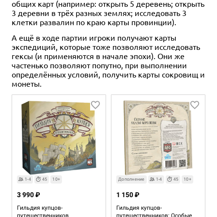
общих карт (например: открыть 5 деревень; открыть
3 деревни в трёх разных землях; исследовать 3
клетки развалин по краю карты провинции).
А ещё в ходе партии игроки получают карты
экспедиций, которые тоже позволяют исследовать
гексы (и применяются в начале эпохи). Они же
частенько позволяют попутно, при выполнении
определённых условий, получить карты сокровищ и
монеты.
1-4
45
10+
Дополнение
1-4
45
10+
3 990 ₽
1 150 ₽
Гильдия купцов-
Гильдия купцов-
путешественников
путешественников: Особые