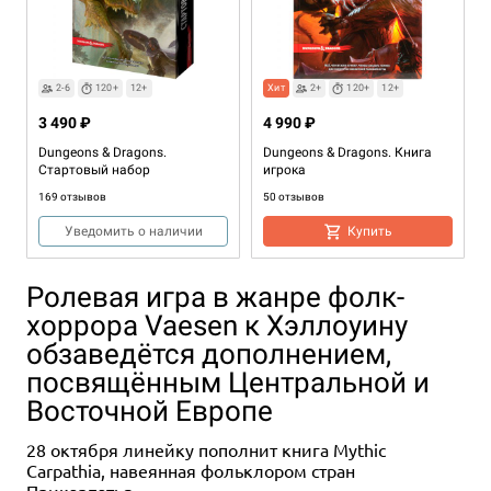
2-6
120+
12+
Хит
2+
120+
12+
3 490 ₽
4 990 ₽
Dungeons & Dragons.
Dungeons & Dragons. Книга
Стартовый набор
игрока
169 отзывов
50 отзывов
Уведомить о наличии
Купить
Ролевая игра в жанре фолк-
хоррора Vaesen к Хэллоуину
обзаведётся дополнением,
посвящённым Центральной и
Восточной Европе
28 октября линейку пополнит книга Mythic
Хит
12+
12+
Carpathia, навеянная фольклором стран
4 990 ₽
4 990 ₽
Прикарпатья.