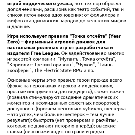
игрой нордического ужаса
, но с тех пор обросла
дополнениями, расширив как театр событий, так и
список источников вдохновения: от фольклора и
мифов скандинавских народов до кельтских мифов
и дальше.
Игра использует правила "Точка отсчёта" (Year
Zero) – фирменный игровой движок для
настольных ролевых игр от разработчика и
издателя Free League
. Он задействован во многих
играх этой компании: "Мутанты. Точка отсчёта",
"Кориолис: Третий Горизонт", "Чужой", "Тайны
эхосферы", The Electric State RPG и пр.
Основные черты этих правил: герои прежде всего
(фокус на персонажах игроков и их действиях,
простые инструменты для ведущего); сюжет важен
(правила стимулируют создание драматических
моментов и неожиданных сюжетных поворотов);
доступность (бросаем несколько кубиков, шестёрка
– это успех, чем больше шестёрок – тем лучше
результат); быстрота (нет проверкам и расчётам,
которые не двигают историю вперёд); высокие
ставки (персонажи ходят по грани и редко