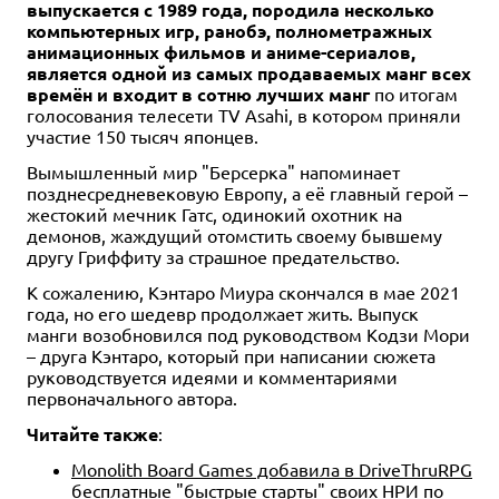
выпускается с 1989 года, породила несколько
компьютерных игр, ранобэ, полнометражных
анимационных фильмов и аниме-сериалов,
является одной из самых продаваемых манг всех
времён и входит в сотню лучших манг
по итогам
голосования телесети TV Asahi, в котором приняли
участие 150 тысяч японцев.
Вымышленный мир "Берсерка" напоминает
позднесредневековую Европу, а её главный герой –
жестокий мечник Гатс, одинокий охотник на
демонов, жаждущий отомстить своему бывшему
другу Гриффиту за страшное предательство.
К сожалению, Кэнтаро Миура скончался в мае 2021
года, но его шедевр продолжает жить. Выпуск
манги возобновился под руководством Кодзи Мори
– друга Кэнтаро, который при написании сюжета
руководствуется идеями и комментариями
первоначального автора.
Читайте также
:
Monolith Board Games добавила в DriveThruRPG
бесплатные "быстрые старты" своих НРИ по