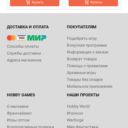
Купить
Купить
ДОСТАВКА И ОПЛАТА
ПОКУПАТЕЛЯМ
Подобрать игру
Бонусная программа
Способы оплаты
Информация о заказе
Службы доставки
Возврат товара
Адреса магазинов
18+
Дополнение
18+
Дополнение
18+
Помощь с правилами
4 990 ₽
2 490 ₽
750 ₽
Архивные игры
Чужой. Основная книга
Чужой: Карта сектора
Чужой: Набор бланков
Товары без скидки
правил
персонажей
Купить
Мобильное приложение
2 отзыва
Уведомить о наличии
HOBBY GAMES
НАШИ ПРОЕКТЫ
Уведомить о наличии
О магазине
Hobby World
Франчайзинг
Игрокон
Игры оптом
Warforge
Корпоративные подарки
Мир фантастики