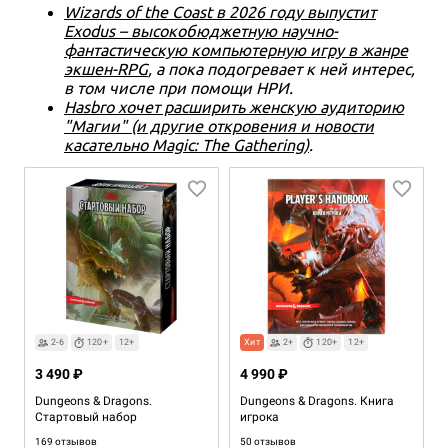
Wizards of the Coast в 2026 году выпустит
Exodus – высокобюджетную научно-
фантастическую компьютерную игру в жанре
экшен-RPG
, а пока подогревает к ней интерес,
в том числе при помощи НРИ.
Hasbro хочет расширить женскую аудиторию
"Магии" (и другие откровения и новости
касательно Magic: The Gathering)
.
2-6
120+
12+
Хит
2+
120+
12+
3 490 ₽
4 990 ₽
Dungeons & Dragons.
Dungeons & Dragons. Книга
Стартовый набор
игрока
169 отзывов
50 отзывов