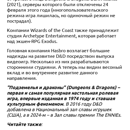
(2021), серверы которого были отключены 24
февраля этого года (многопользовательского
режима игра лишилась, но одиночный режим не
пострадал).
Компании Wizards of the Coast также принадлежит
студия Archetype Entertainment, которая работает
над экшен-RPG Exodus.
Головная компания Hasbro возлагает большие
надежды на развитие D&D посредством выпуска
видеоигр. Несколько из них разрабатываются
сторонними студиями. А теперь мы видим весомый
вклад и во внутреннее развитие данного
направления.
"Подземелья и драконы" (Dungeons & Dragons) –
первая и самая популярная настольная ролевая
игра, впервые изданная в 1974 году и ставшая
культурным феноменом
. В 2016 году D&D
добавлена в Национальный зал славы игрушек
(США), а в 2024-м – в Зал славы премии The ENNIEs.
Читайте также
: