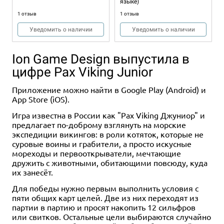
языке)
1 отзыв
1 отзыв
Уведомить о наличии
Уведомить о наличии
Ion Game Design выпустила в
цифре Pax Viking Junior
Приложение можно найти в Google Play (Android) и
App Store (iOS).
Игра известна в России как "Pax Viking Джуниор" и
Дополнение
Дополнение
1-4
1-4
120-150
120-150
Дополнение
Дополнение
Дополнение
1-4
1-4
1-4
120-150
120-150
120-150
предлагает по-доброму взглянуть на морские
18+
18+
16+
1-4
1-4
Eng
120
120-150
18+
18+
Eng
18+
18+
18+
1-4
120
18+
экспедиции викингов: в роли котяток, которые не
суровые воины и грабители, а просто искусные
15 284 ₽
14 990 ₽
10 990 ₽
2 490 ₽
5 490 ₽
19 990 ₽
5 490 ₽
6 990 ₽
8 990 ₽
17 980 ₽
26 970 ₽
-15%
-26%
мореходы и первооткрыватели, мечтающие
Набор игр Frostpunk: "Мороз
Frostpunk: The Board Game
Frostpunk: The Board Game.
Frostpunk: The Board Game.
Игровой коврик Frostpunk
Набор игр Frostpunk: "Снег в
Frostpunk: The Board Game.
Frostpunk: The Board Game.
Frostpunk: The Board Game.
дружить с животными, обитающими повсюду, куда
крепчает"
Miniatures Expansion
Frostlander Expansion
большом городе"
Dreadnought Expansion
Resources Expansion
Timber City Expansion
их занесёт.
7 отзывов
Уведомить о наличии
1 отзыв
Уведомить о наличии
Уведомить о наличии
Уведомить о наличии
Уведомить о наличии
Купить
Купить
Для победы нужно первым выполнить условия с
Уведомить о наличии
Купить
пяти общих карт целей. Две из них переходят из
партии в партию и просят накопить 12 сильфров
или свитков. Остальные цели выбираются случайно