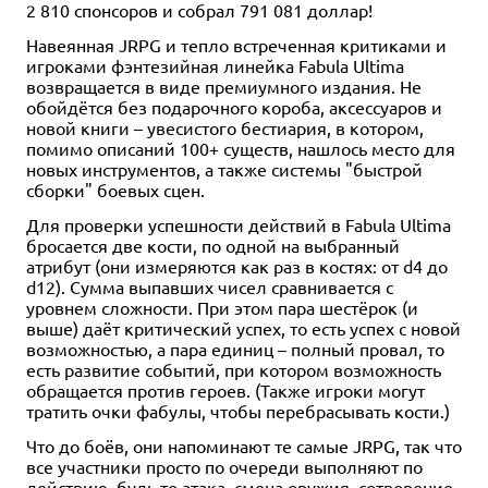
2 810 спонсоров и собрал 791 081 доллар!
Навеянная JRPG и тепло встреченная критиками и
игроками фэнтезийная линейка Fabula Ultima
возвращается в виде премиумного издания. Не
обойдётся без подарочного короба, аксессуаров и
новой книги – увесистого бестиария, в котором,
помимо описаний 100+ существ, нашлось место для
новых инструментов, а также системы "быстрой
сборки" боевых сцен.
Для проверки успешности действий в Fabula Ultima
бросается две кости, по одной на выбранный
атрибут (они измеряются как раз в костях: от d4 до
d12). Сумма выпавших чисел сравнивается с
уровнем сложности. При этом пара шестёрок (и
выше) даёт критический успех, то есть успех с новой
возможностью, а пара единиц – полный провал, то
есть развитие событий, при котором возможность
обращается против героев. (Также игроки могут
тратить очки фабулы, чтобы перебрасывать кости.)
Что до боёв, они напоминают те самые JRPG, так что
все участники просто по очереди выполняют по
действию, будь то атака, смена оружия, сотворение