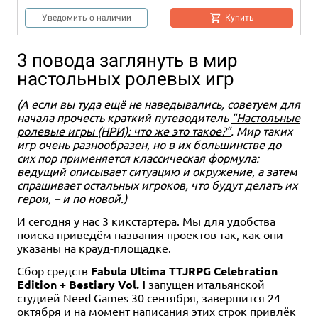
Уведомить о наличии
Купить
3 повода заглянуть в мир
настольных ролевых игр
(А если вы туда ещё не наведывались, советуем для
начала прочесть краткий путеводитель
"Настольные
ролевые игры (НРИ): что же это такое?"
. Мир таких
игр очень разнообразен, но в их большинстве до
сих пор применяется классическая формула:
Хит
12+
12+
ведущий описывает ситуацию и окружение, а затем
4 990 ₽
4 990 ₽
спрашивает остальных игроков, что будут делать их
герои, – и по новой.)
Dungeons & Dragons.
Dungeons & Dragons:
Руководство мастера
Энциклопедия чудовищ
И сегодня у нас 3 кикстартера. Мы для удобства
подземелий
12 отзывов
поиска приведём названия проектов так, как они
25 отзывов
указаны на крауд-площадке.
Уведомить о наличии
Купить
Сбор средств
Fabula Ultima TTJRPG Celebration
Edition + Bestiary Vol. I
запущен итальянской
студией Need Games 30 сентября, завершится 24
октября и на момент написания этих строк привлёк