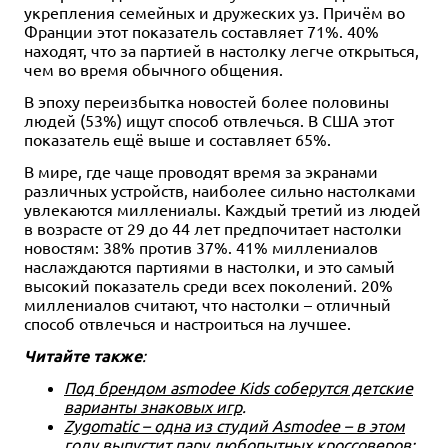
укрепления семейных и дружеских уз. Причём во
Франции этот показатель составляет 71%. 40%
находят, что за партией в настолку легче открыться,
чем во время обычного общения.
В эпоху переизбытка новостей более половины
людей (53%) ищут способ отвлечься. В США этот
показатель ещё выше и составляет 65%.
В мире, где чаще проводят время за экранами
различных устройств, наиболее сильно настолками
увлекаются миллениалы. Каждый третий из людей
в возрасте от 29 до 44 лет предпочитает настолки
новостям: 38% против 37%. 41% миллениалов
наслаждаются партиями в настолки, и это самый
высокий показатель среди всех поколений. 20%
миллениалов считают, что настолки – отличный
способ отвлечься и настроиться на лучшее.
Читайте также
:
Под брендом asmodee Kids соберутся детские
варианты знаковых игр
.
Zygomatic – одна из студий Asmodee – в этом
году выпустит пару любопытных кроссоверов: