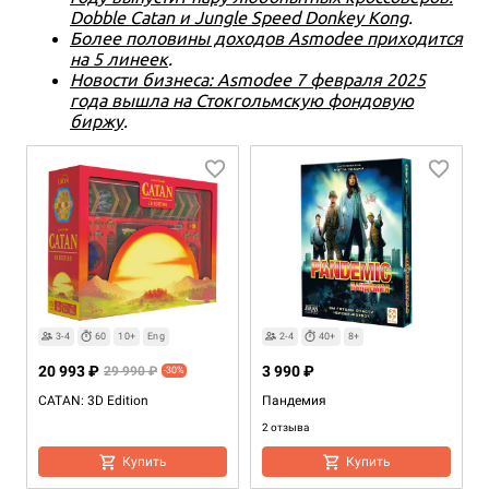
Dobble Catan и Jungle Speed Donkey Kong
.
Более половины доходов Asmodee приходится
на 5 линеек
.
Новости бизнеса: Asmodee 7 февраля 2025
года вышла на Стокгольмскую фондовую
биржу
.
3-4
60
10+
Eng
2-4
40+
8+
20 993 ₽
3 990 ₽
29 990 ₽
-30%
CATAN: 3D Edition
Пандемия
2 отзыва
Купить
Купить