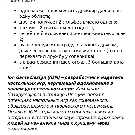
свойствами:
один может переместить драккар дальше на
одну область;
другой получает 2 сильфра вместо одного;
третий – 2 свитка вместо одного;
четвёртый вскрывает 3 жетона животных, а не
2;
пятый получает награду, становясь другом,
даже если не он разместил животное (то есть
перехватил дружбу у соперника);
а в распоряжении шестого аж 3 больших кота,
а не 1.
Ion Game Design (ION) – разработчик и издатель
настольных игр, черпающий вдохновение в
нашем удивительном мире
. Компания,
базирующаяся в столице Швеции, верит в
потенциал настольных игр как социального,
образовательного и творческого инструмента.
Проекты ION затрагивают различные темы из
истории и естественных наук, стремясь вдохновить
людей на изменение мира к лучшему через
развлечение.