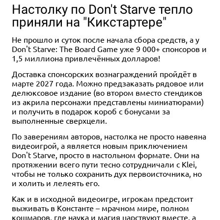
Настолку по Don't Starve тепло
приняли на "Кикстартере"
Не прошло и суток после начала сбора средств, а у
Don't Starve: The Board Game уже 9 000+ спонсоров и
1,5 миллиона привлечённых долларов!
Доставка спонсорских вознаграждений пройдёт в
марте 2027 года. Можно предзаказать рядовое или
делюксовое издание (во втором вместо стендиков
из акрила персонажи представлены миниатюрами)
и получить в подарок короб с бонусами за
выполненные сверхцели.
По заверениям авторов, настолка не просто навеяна
видеоигрой, а является новым приключением
Don't Starve, просто в настольном формате. Они на
протяжении всего пути тесно сотрудничали с Klei,
чтобы не только сохранить дух первоисточника, но
и холить и лелеять его.
Как и в исходной видеоигре, игрокам предстоит
выживать в Константе – мрачном мире, полном
кошмаров, где наука и магия царствуют вместе, а