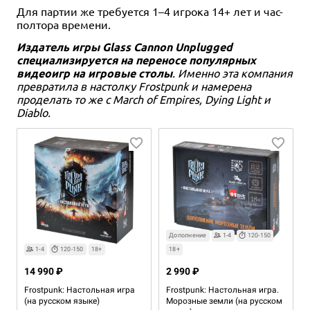
Для партии же требуется 1–4 игрока 14+ лет и час-
полтора времени.
Издатель игры Glass Cannon Unplugged
специализируется на переносе популярных
видеоигр на игровые столы
. Именно эта компания
превратила в настолку Frostpunk и намерена
проделать то же с March of Empires, Dying Light и
Diablo.
Дополнение
1-4
120-150
1-4
120-150
18+
18+
14 990 ₽
2 990 ₽
Frostpunk: Настольная игра
Frostpunk: Настольная игра.
(на русском языке)
Морозные земли (на русском