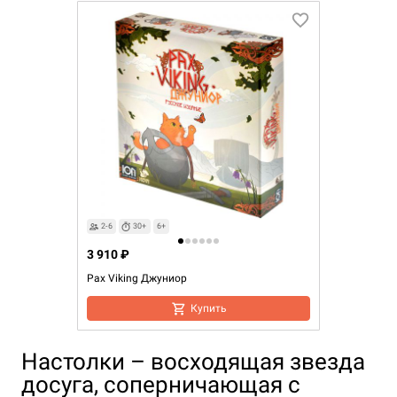
2-6
30+
6+
3 910 ₽
Pax Viking Джуниор
Купить
Настолки – восходящая звезда
досуга, соперничающая с