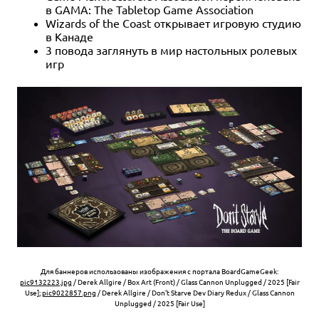
в GAMA: The Tabletop Game Association
Wizards of the Coast открывает игровую студию
в Канаде
3 повода заглянуть в мир настольных ролевых
игр
Для баннеров использованы изображения с портала BoardGameGeek:
pic9132223.jpg
/ Derek Allgire / Box Art (Front) / Glass Cannon Unplugged / 2025 [Fair
Use];
pic9022857.png
/ Derek Allgire / Don't Starve Dev Diary Redux / Glass Cannon
Unplugged / 2025 [Fair Use]