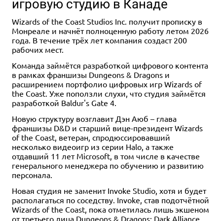
игровую студию в Канаде
Wizards of the Coast Studios Inc. получит прописку в
Монреале и начнёт полноценную работу летом 2026
года. В течение трёх лет компания создаст 200
рабочих мест.
Команда займётся разработкой цифрового контента
в рамках франшизы Dungeons & Dragons и
расширением портфолио цифровых игр Wizards of
the Coast. Уже поползли слухи, что студия займётся
разработкой Baldur's Gate 4.
Новую структуру возглавит Дэн Аюб – глава
франшизы D&D и старший вице-президент Wizards
of the Coast, ветеран, спродюссировавший
несколько видеоигр из серии Halo, а также
отдавший 11 лет Microsoft, в том числе в качестве
генерального менеджера по обучению и развитию
персонала.
Новая студия не заменит Invoke Studio, хотя и будет
располагаться по соседству. Invoke, став подотчётной
Wizards of the Coast, пока отметилась лишь экшеном
от третьего лица Dungeons & Dragons: Dark Alliance