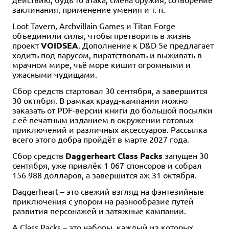
заклинания, применение умения и т. п.
Loot Tavern, Archvillain Games и Titan Forge
объединили силы, чтобы претворить в жизнь
проект
VOIDSEA
. Дополнение к D&D 5e предлагает
ходить под парусом, пиратствовать и выживать в
мрачном мире, чьё море кишит огромными и
ужасными чудищами.
Сбор средств стартовал 30 сентября, а завершится
30 октября. В рамках крауд-кампании можно
заказать от PDF-версии книги до большой посылки
с её печатным изданием в окружении готовых
приключений и различных аксессуаров. Рассылка
всего этого добра пройдёт в марте 2027 года.
Сбор средств
Daggerheart Class Packs
запущен 30
сентября, уже привлёк 1 067 спонсоров и собрал
156 988 долларов, а завершится аж 31 октября.
Daggerheart – это свежий взгляд на фэнтезийные
приключения с упором на разнообразие путей
развития персонажей и затяжные кампании.
А Class Packs – это наборы, каждый из которых