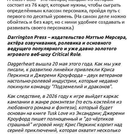
состоит из 76 карт, которые нужны, чтобы сыграть
определённым классом персонажа, пройдя путь с
первого по десятый уровень. (На самом деле можно
обойтись и без карт, но с ними удобнее создавать и
развивать своего персонажа.)
Darrington Press – издательство Мэттью Мерсера,
актёра озвучивания, ролевика и основного
ведущего популярного и уже давно золотого
игрового веб-шоу Critical Role
.
Daggerheart вышла 20 мая этого года. Как мы уже
писали, к развитию линейки привлекли Криса
Перкинса и Джереми Кроуфорда – двух ветеранов
настольно-ролевой индустрии, которые недавно
покинули команду "Подземелий и драконов".
Как следствие, в 2026 году к игре выйдет каркас
кампании в жанре ромэнтези (то есть коктейля из
любовного романа и фэнтези), который будет
основан на книге Tusk Love из Эксандрии; Джереми
Кроуфорд пишет полноценный и "до чёртиков
страшный" игровой мир; Крис Перкинс корпит над
серией приключений, которая охватит несколько