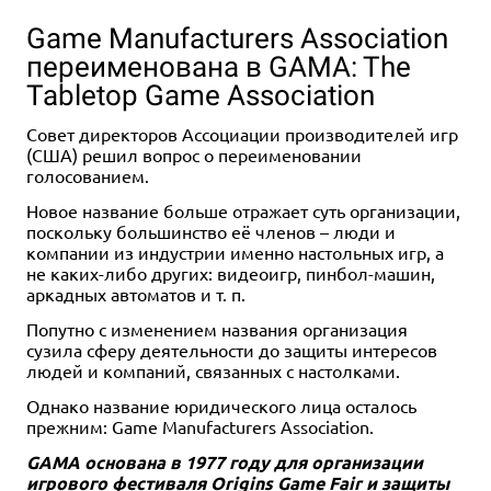
Game Manufacturers Association
переименована в GAMA: The
Tabletop Game Association
Совет директоров Ассоциации производителей игр
(США) решил вопрос о переименовании
голосованием.
2-4
30-45
10+
2-8
15+
6+
Новое название больше отражает суть организации,
3 990 ₽
1 290 ₽
поскольку большинство её членов – люди и
компании из индустрии именно настольных игр, а
Роскошь
Доббль: Новая редакция
не каких-либо других: видеоигр, пинбол-машин,
10 отзывов
4 отзыва
аркадных автоматов и т. п.
Купить
Купить
Попутно с изменением названия организация
сузила сферу деятельности до защиты интересов
людей и компаний, связанных с настолками.
Однако название юридического лица осталось
прежним: Game Manufacturers Association.
GAMA основана в 1977 году для организации
игрового фестиваля Origins Game Fair и защиты