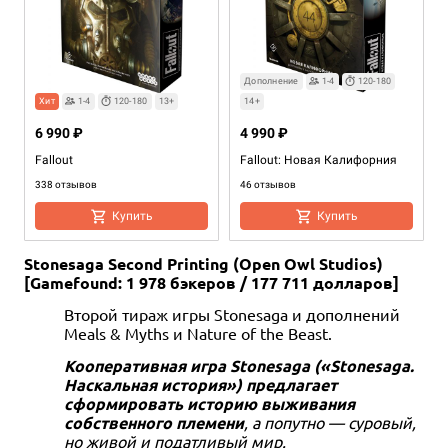
Дополнение
1-4
120-180
Хит
1-4
120-180
13+
14+
6 990 ₽
4 990 ₽
Fallout
Fallout: Новая Калифорния
338 отзывов
46 отзывов
Купить
Купить
Stonesaga Second Printing (Open Owl Studios)
[Gamefound: 1 978 бэкеров / 177 711 долларов]
Второй тираж игры Stonesaga и дополнений
Meals & Myths и Nature of the Beast.
Кооперативная игра Stonesaga («Stonesaga.
Наскальная история») предлагает
Дополнение
1-4
120-180
сформировать историю выживания
13+
собственного племени
, а попутно — суровый,
но живой и податливый мир.
1 490 ₽