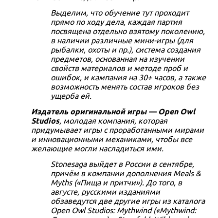
Выделим, что обучение тут проходит
Fallout: Атомные узы
прямо по ходу дела, каждая партия
12 отзывов
посвящена отдельно взятому поколению,
в наличии различные мини-игры (для
Купить
рыбалки, охоты и пр.), система создания
предметов, основанная на изучении
свойств материалов и методе проб и
ошибок, и кампания на 30+ часов, а также
возможность менять состав игроков без
ущерба ей.
Издатель оригинальной игры — Open Owl
Studios
, молодая компания, которая
придумывает игры с проработанными мирами
и инновационными механиками, чтобы все
желающие могли насладиться ими.
Stonesaga выйдет в России в сентябре,
причём в компании дополнения Meals &
Myths («Пища и притчи»). До того, в
августе, русскими изданиями
обзаведутся две другие игры из каталога
Open Owl Studios: Mythwind («Mythwind: