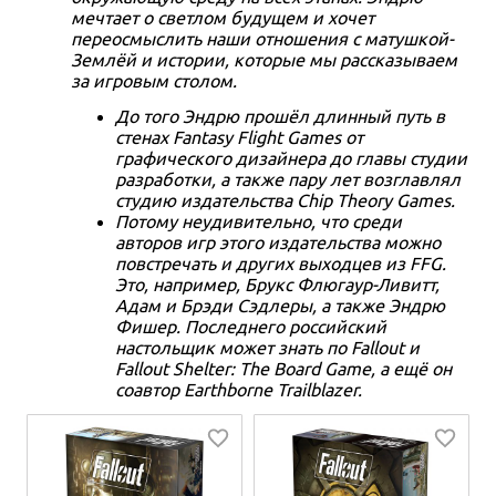
мечтает о светлом будущем и хочет
переосмыслить наши отношения с матушкой-
Землёй и истории, которые мы рассказываем
за игровым столом.
До того Эндрю прошёл длинный путь в
стенах Fantasy Flight Games от
графического дизайнера до главы студии
разработки, а также пару лет возглавлял
студию издательства Chip Theory Games.
Потому неудивительно, что среди
авторов игр этого издательства можно
повстречать и других выходцев из FFG.
Это, например, Брукс Флюгаур-Ливитт,
Адам и Брэди Сэдлеры, а также Эндрю
Фишер. Последнего российский
настольщик может знать по Fallout и
Fallout Shelter: The Board Game, а ещё он
соавтор Earthborne Trailblazer.