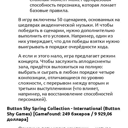
способность персонажа, которая ломает
базовые правила.
В игру включены 50 сценариев, основанных на
шедеврах академической музыки. И чтобы
победить в сценарии, нужно дополнительно
выполнить его условия. Например, один из
них утверждает, что для победы взятки нужно
выигрывать в порядке очерёдности хода.
А если и этого мало, игра предлагает режим
концерта. Чтобы заслужить аплодисменты
зала, придётся выложиться на полную:
выбрать и сыграть в любом порядке четыре
композиции, отличающиеся по уровню
сложности, с перерывом между вторым и
третьим выступлениями (что влияет,
например, на восстановление способностей
персонажей).
Button Shy Spring Collection - International (Button
Shy Games) [Gamefound: 249 бэкеров / 9 929,06
доллара]
Основные лоты крауд-кампании — четыре