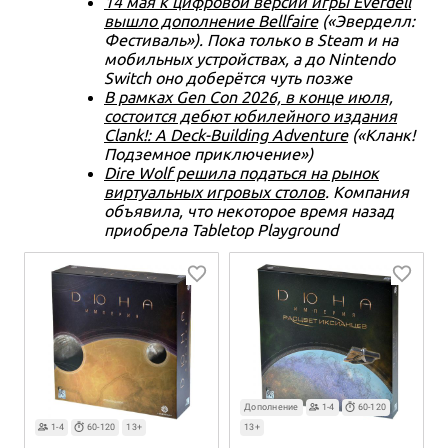
14 мая к цифровой версии игры Everdell
вышло дополнение Bellfaire
(«Эверделл:
Фестиваль»). Пока только в Steam и на
мобильных устройствах, а до Nintendo
Switch оно доберётся чуть позже
В рамках Gen Con 2026, в конце июля,
состоится дебют юбилейного издания
Clank!: A Deck-Building Adventure
(«Кланк!
Подземное приключение»)
Dire Wolf решила податься на рынок
виртуальных игровых столов
. Компания
объявила, что некоторое время назад
приобрела Tabletop Playground
Дополнение
1-4
60-120
1-4
60-120
13+
13+