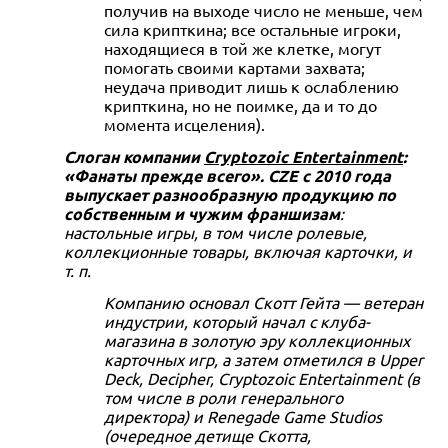
получив на выходе число не меньше, чем
сила крипткина; все остальные игроки,
находящиеся в той же клетке, могут
помогать своими картами захвата;
неудача приводит лишь к ослаблению
крипткина, но не поимке, да и то до
момента исцеления).
Слоган компании
Cryptozoic Entertainment
:
«Фанаты прежде всего». CZE с 2010 года
выпускает разнообразную продукцию по
собственным и чужим франшизам
:
настольные игры, в том числе ролевые,
коллекционные товары, включая карточки, и
т. п.
Компанию основал Скотт Гейта — ветеран
индустрии, который начал с клуба-
магазина в золотую эру коллекционных
карточных игр, а затем отметился в Upper
Deck, Decipher, Cryptozoic Entertainment (в
том числе в роли генерального
директора) и Renegade Game Studios
(очередное детище Скотта,