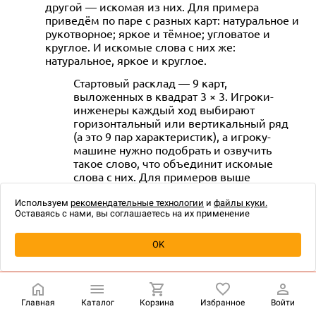
другой — искомая из них. Для примера
приведём по паре с разных карт: натуральное и
рукотворное; яркое и тёмное; угловатое и
круглое. И искомые слова с них же:
натуральное, яркое и круглое.
Стартовый расклад — 9 карт,
выложенных в квадрат 3 × 3. Игроки-
инженеры каждый ход выбирают
горизонтальный или вертикальный ряд
(а это 9 пар характеристик), а игроку-
машине нужно подобрать и озвучить
такое слово, что объединит искомые
слова с них. Для примеров выше
подходит слово «солнце».
Используем
рекомендательные технологии
и
файлы куки.
Если игроки-инженеры верно угадывают
Оставаясь с нами, вы соглашаетесь на их применение
искомые слова, карты просто
вскрываются и остаются на месте, а иначе
OK
уходят в штрафную стопку, и чем там в
итоге окажется меньше карт — тем
лучше результат.
Shaper — ещё одна кооперативная игра на
Главная
Каталог
Корзина
Избранное
Войти
угадывание искомых слов. Она тоже построена