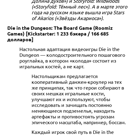
Долина духов») и Storyfold: Wildwoods
(«Storyfold: Тёмный лес»). А в марте этого
года на русском языке вышла игра Stars
of Akarios («Звёзды Акариоса»).
Die in the Dungeon: The Board Game (Roomiz
Games) [Kickstarter: 1 233 бэкера / 166 685
долларов]
Настольная адаптация видеоигры Die in the
Dungeon — колодостроительного пошагового
роуглайка, в котором «колода» состоит из
игральных костей, а не карт.
Настольщикам предлагается
кооперативный данжен-кроулер на тех
же принципах, так что герои собирают в
своих мешках игральные кости,
улучшают их и используют, чтобы
исследовать и зачищать постоянно
меняющиеся подземелья, находить
артефакты и противостоять угрозам
эпического масштаба, например, боссам.
Каждый игрок свой путь в Die in the