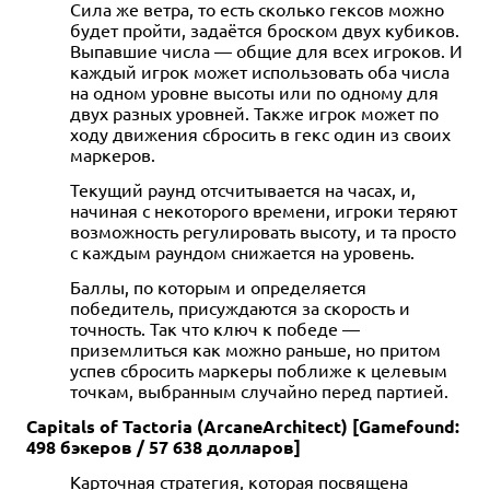
Сила же ветра, то есть сколько гексов можно
будет пройти, задаётся броском двух кубиков.
Выпавшие числа — общие для всех игроков. И
каждый игрок может использовать оба числа
на одном уровне высоты или по одному для
двух разных уровней. Также игрок может по
ходу движения сбросить в гекс один из своих
маркеров.
Текущий раунд отсчитывается на часах, и,
начиная с некоторого времени, игроки теряют
возможность регулировать высоту, и та просто
с каждым раундом снижается на уровень.
Баллы, по которым и определяется
победитель, присуждаются за скорость и
точность. Так что ключ к победе —
приземлиться как можно раньше, но притом
успев сбросить маркеры поближе к целевым
точкам, выбранным случайно перед партией.
Capitals of Tactoria (ArcaneArchitect) [Gamefound:
498 бэкеров / 57 638 долларов]
Карточная стратегия, которая посвящена