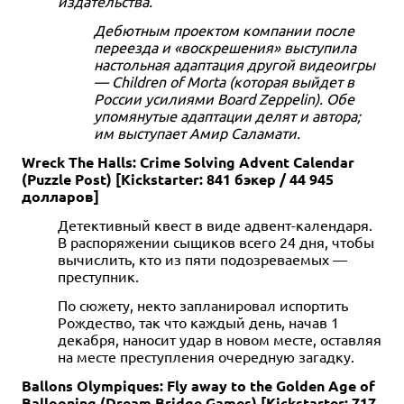
издательства.
Дебютным проектом компании после
переезда и «воскрешения» выступила
настольная адаптация другой видеоигры
— Children of Morta (которая выйдет в
России усилиями Board Zeppelin). Обе
упомянутые адаптации делят и автора;
им выступает Амир Саламати.
Wreck The Halls: Crime Solving Advent Calendar
(Puzzle Post) [Kickstarter: 841 бэкер / 44 945
долларов]
Детективный квест в виде адвент-календаря.
В распоряжении сыщиков всего 24 дня, чтобы
вычислить, кто из пяти подозреваемых —
преступник.
По сюжету, некто запланировал испортить
Рождество, так что каждый день, начав 1
декабря, наносит удар в новом месте, оставляя
на месте преступления очередную загадку.
Ballons Olympiques: Fly away to the Golden Age of
Ballooning (Dream Bridge Games) [Kickstarter: 717