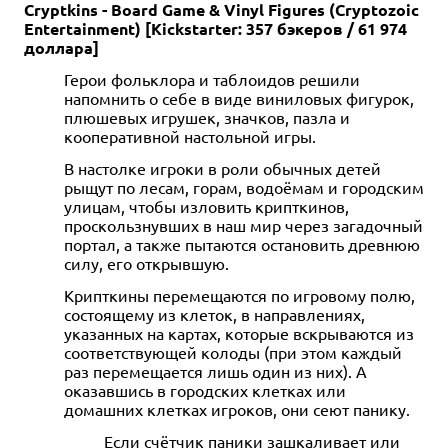
Cryptkins - Board Game & Vinyl Figures (Cryptozoic
Entertainment) [Kickstarter: 357 бэкеров / 61 974
доллара]
Герои фольклора и таблоидов решили
напомнить о себе в виде виниловых фигурок,
плюшевых игрушек, значков, пазла и
кооперативной настольной игры.
В настолке игроки в роли обычных детей
рыщут по лесам, горам, водоёмам и городским
улицам, чтобы изловить крипткинов,
проскользнувших в наш мир через загадочный
портал, а также пытаются остановить древнюю
силу, его открывшую.
Крипткины перемещаются по игровому полю,
состоящему из клеток, в направлениях,
указанных на картах, которые вскрываются из
соответствующей колоды (при этом каждый
раз перемещается лишь один из них). А
оказавшись в городских клетках или
домашних клетках игроков, они сеют панику.
Если счётчик паники зашкаливает или