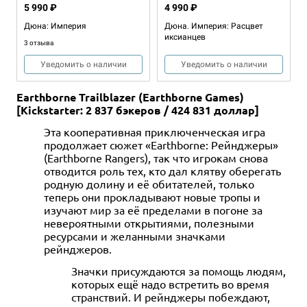
5 990 ₽
4 990 ₽
Дюна: Империя
Дюна. Империя: Расцвет
иксианцев
3 отзыва
Уведомить о наличии
Уведомить о наличии
Earthborne Trailblazer (Earthborne Games)
[Kickstarter: 2 837 бэкеров / 424 831 доллар]
Эта кооперативная приключенческая игра
продолжает сюжет «Earthborne: Рейнджеры»
(Earthborne Rangers), так что игрокам снова
отводится роль тех, кто дал клятву оберегать
родную долину и её обитателей, только
теперь они прокладывают новые тропы и
2-4
30-60
12+
2-4
45-90
13+
изучают мир за её пределами в погоне за
невероятными открытиями, полезными
5 490 ₽
5 990 ₽
ресурсами и желанными значками
Кланк! Подземное
Кланк! Катакомбы
рейнджеров.
приключение
Уведомить о наличии
Значки присуждаются за помощь людям,
Уведомить о наличии
которых ещё надо встретить во время
странствий. И рейнджеры побеждают,