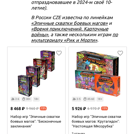
отпраздновавшее в 2024-м своё 10-
летие).
В России CZE известна по линейкам
«Эпичные схватки боевых магов»
и
«Время приключений. Карточные
войны»
, а также нескольким играм
по
мультсериалу «Рик и Морти»
.
2-6
30+
18+
2-5
45-60
18+
8 468 ₽
5 926 ₽
9 960 ₽
6 970 ₽
-15%
-15%
Набор игр "Эпичные схватки
Набор игр "Эпичные схватки
боевых магов": "Бесконечные
боевых магов: Крутагидон":
заклинания"
"Настоящая Мясорубка"
2 отзыва