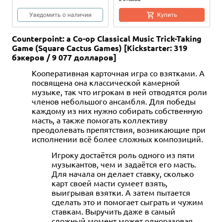
Уведомить о наличии
Купить
Counterpoint: a Co-op Classical Music Trick-Taking
Game (Square Cactus Games) [Kickstarter: 319
бэкеров / 9 077 долларов]
Кооперативная карточная игра со взятками. А
посвящена она классической камерной
музыке, так что игрокам в ней отводятся роли
членов небольшого ансамбля. Для победы
каждому из них нужно собирать собственную
2-5
2-4
30+
30-45
18+
18+
2-5
2-4
20-30
20
18+
18+
масть, а также помогать коллективу
преодолевать препятствия, возникающие при
1 990 ₽
1 990 ₽
999 ₽
999 ₽
исполнении всё более сложных композиций.
Рик и Морти: Близкие
Рик и Морти: Анатомический
Рик и Морти: Всмортить всё
Рик и Морти: Судная ночь
риконтакты риковой степени
парк
Игроку достаётся роль одного из пяти
17 отзывов
1 отзыв
музыкантов, чем и задаётся его масть.
8 отзывов
7 отзывов
Купить
Купить
Для начала он делает ставку, сколько
Купить
Купить
карт своей масти сумеет взять,
выигрывая взятки. А затем пытается
сделать это и помогает сыграть и чужим
ставкам. Выручить даже в самый
сложный момент может одноразовая