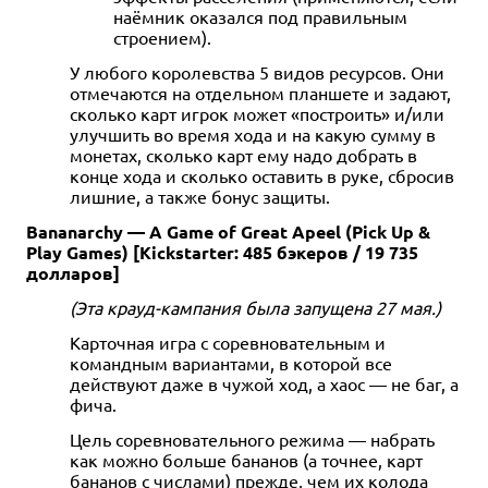
наёмник оказался под правильным
строением).
У любого королевства 5 видов ресурсов. Они
отмечаются на отдельном планшете и задают,
сколько карт игрок может «построить» и/или
улучшить во время хода и на какую сумму в
монетах, сколько карт ему надо добрать в
конце хода и сколько оставить в руке, сбросив
лишние, а также бонус защиты.
Bananarchy — A Game of Great Apeel (Pick Up &
Play Games) [Kickstarter: 485 бэкеров / 19 735
долларов]
(Эта крауд-кампания была запущена 27 мая.)
Карточная игра с соревновательным и
командным вариантами, в которой все
действуют даже в чужой ход, а хаос — не баг, а
фича.
Цель соревновательного режима — набрать
как можно больше бананов (а точнее, карт
бананов с числами) прежде, чем их колода