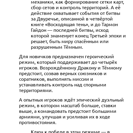
механики, как формирование сетки карт,
сбор сетов и контроль территорий. А её
действие охватывает события от битвы
за Двуречье, описанной в четвёртой
книге «Восходящая тень», и до Тармон
Гайдон — последней битвы, исход
которой знаменует конец Третьей эпохи и
решает, быть миру спасённым или
разрушенным Тёмным.
Для новичков предназначен героический
режим, который поддерживает до четырёх
игроков. Возрождённому Дракону и Тёмному
предстоит, созвав верных союзников и
соратников, выполнять миссии и
устанавливать контроль над спорными
территориями.
А опытных игроков ждёт эпический дуэльный
режим, в котором масштаб больше, ставки
выше, а командовать предстоит большими
армиями, улучшая и усиливая их в ходе
противостояния.
Ключ к победе в этом режиме — в