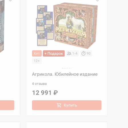
Хит
1-4
90
12+
Агрикола. Юбилейное издание
4 отзыва
12 991 ₽
Купить