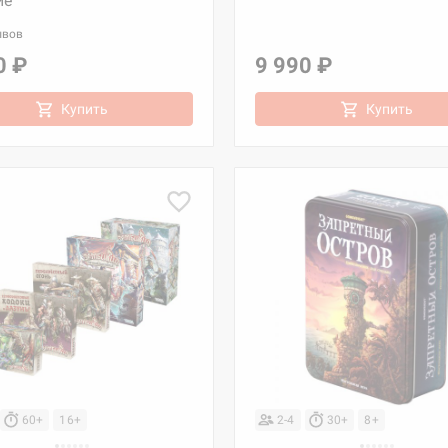
ие
ывов
0 ₽
9 990 ₽
Купить
Купить
60+
16+
2-4
30+
8+