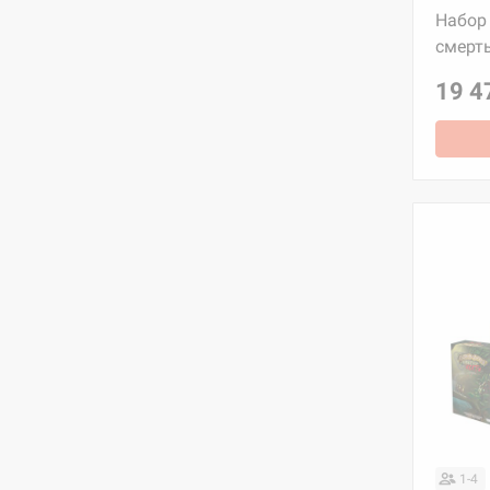
Набор 
смерть
19 4
1-4