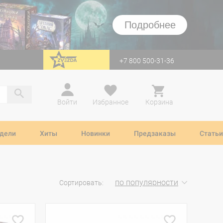
Подробнее
+7 800 500-31-36
перейти на Zvezda
Войти
Избранное
Корзина
дели
Хиты
Новинки
Предзаказы
Статьи
по популярности
Сортировать: