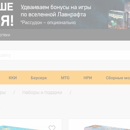
отеки
ККИ
Берсерк
MTG
НРИ
Сборные мо
гры
Наборы и подарки
в