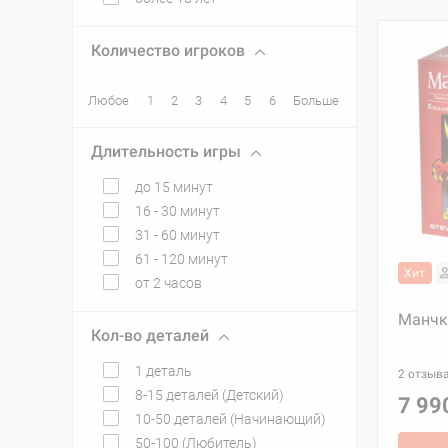
Количество игроков
Любое
1
2
3
4
5
6
Больше
Длительность игры
до 15 минут
16 - 30 минут
31 - 60 минут
61 - 120 минут
Хит
от 2 часов
Манчки
Кол-во деталей
1 деталь
2 отзыв
8-15 деталей (Детский)
7 99
10-50 деталей (Начинающий)
50-100 (Любитель)