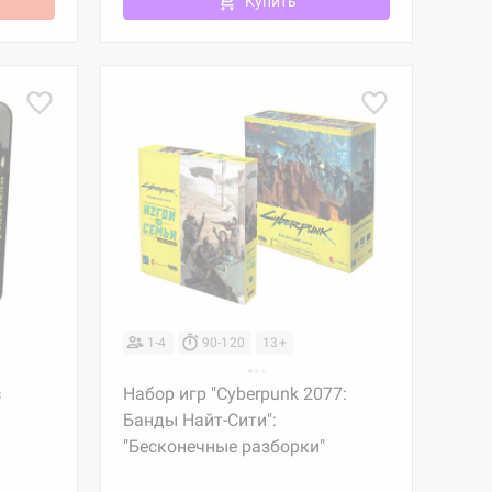
Купить
1-4
90-120
13+
с
Набор игр "Cyberpunk 2077:
Банды Найт-Сити":
"Бесконечные разборки"