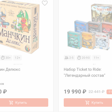
30+
12+
2-5
20-90
11+
ин Делюкс
Набор Ticket to Ride:
"Легендарный состав"
вов
0 ₽
19 990 ₽
22 441 ₽
-1
Купить
Купить