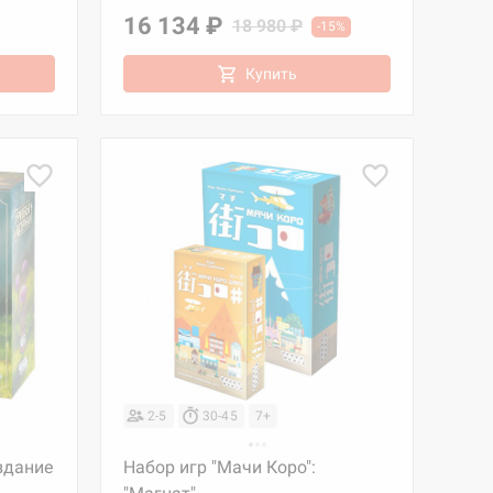
16 134 ₽
18 980 ₽
-15%
Купить
2-5
30-45
7+
здание
Набор игр "Мачи Коро":