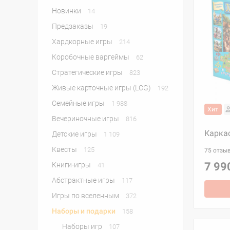
Новинки
14
Предзаказы
19
Хардкорные игры
214
Коробочные варгеймы
62
Стратегические игры
823
Живые карточные игры (LCG)
192
Семейные игры
1 988
Хит
Вечериночные игры
816
Каркас
Детские игры
1 109
Квесты
125
75 отзы
7 99
Книги-игры
41
Абстрактные игры
117
Игры по вселенным
372
Наборы и подарки
158
Наборы игр
107