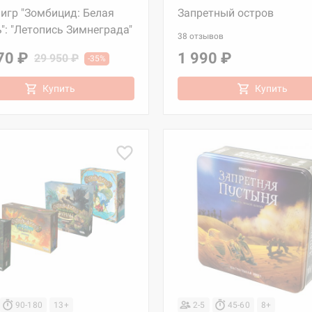
игр "Зомбицид: Белая
Запретный остров
": "Летопись Зимнеграда"
38 отзывов
70 ₽
1 990 ₽
29 950 ₽
-35%
Купить
Купить
90-180
13+
2-5
45-60
8+