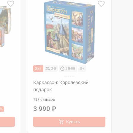
Хит
2-5
30-90
8+
Каркассон: Королевский
подарок
137 отзывов
3 990 ₽
1%
Купить