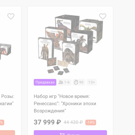
Предзаказ
1-6
90
13+
 Розы:
Набор игр "Новое время:
магии"
Ренессанс": "Хроники эпохи
Возрождения"
37 999 ₽
44 430 ₽
5%
-14%