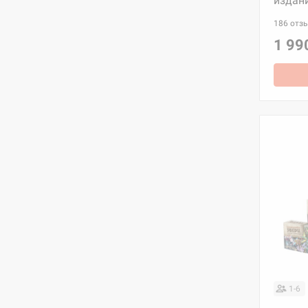
издан
186 отз
1 99
1-6