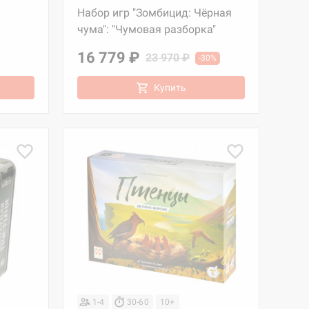
Набор игр "Зомбицид: Чёрная
чума": "Чумовая разборка"
16 779 ₽
23 970 ₽
-30%
Купить
1-4
30-60
10+