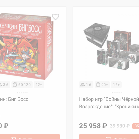
3-6
60-120
12+
1-6
90+
16+
н: Биг Босс
Набор игр "Войны Чёрной
Возрождение": "Хроники 
а
0 ₽
25 958 ₽
39 930 ₽
-3