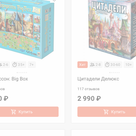
2-6
35+
7+
Хит
2-8
30-60
10+
сон: Big Box
Цитадели Делюкс
вов
117 отзывов
0 ₽
2 990 ₽
Купить
Купить