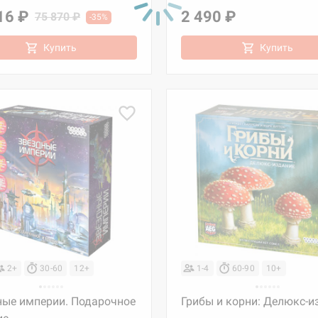
16 ₽
2 490 ₽
75 870 ₽
-35%
Купить
Купить
2+
30-60
12+
1-4
60-90
10+
ные империи. Подарочное
Грибы и корни: Делюкс-и