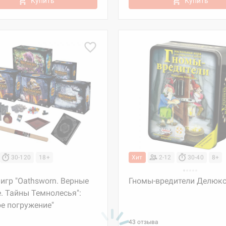
Купить
Купить
30-120
18+
Хит
2-12
30-40
8+
игр "Oathsworn. Верные
Гномы-вредители Делюк
. Тайны Темнолесья":
е погружение"
43 отзыва