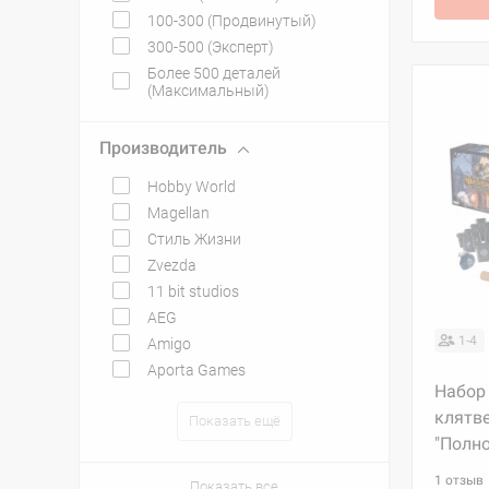
100-300 (Продвинутый)
300-500 (Эксперт)
Более 500 деталей
(Максимальный)
Производитель
Hobby World
Magellan
Стиль Жизни
Zvezda
11 bit studios
AEG
1-4
Amigo
Aporta Games
Набор 
клятве
Показать ещё
"Полно
1 отзыв
Показать все