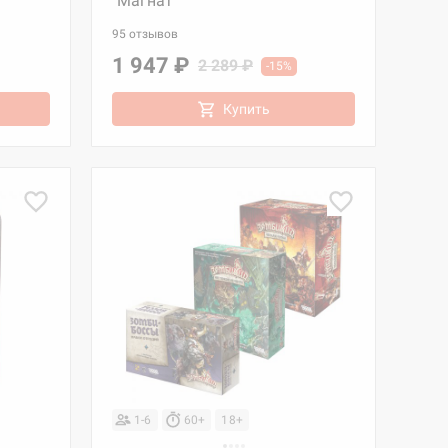
"Магнат"
95 отзывов
1 947 ₽
2 289 ₽
-15%
Купить
1-6
60+
18+