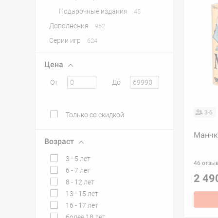
Подарочные издания
45
Дополнения
952
Серии игр
624
Цена
От
До
3-6
Только со скидкой
Манчк
Возраст
3 - 5 лет
46 отзы
6 - 7 лет
2 49
8 - 12 лет
13 - 15 лет
16 - 17 лет
более 18 лет