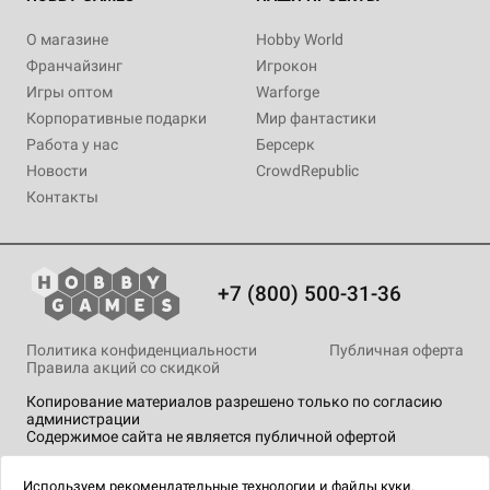
Уведомить о наличии
Купить
Купить
Уведомить о наличии
Купить
О магазине
Hobby World
Франчайзинг
Игрокон
Игры оптом
Warforge
Корпоративные подарки
Мир фантастики
Работа у нас
Берсерк
Новости
CrowdRepublic
Контакты
+7 (800) 500-31-36
Политика конфиденциальности
Публичная оферта
Правила акций со скидкой
Копирование материалов разрешено только по согласию
администрации
Содержимое сайта не является публичной офертой
На сайте Hobby Games применяются
рекомендательные
технологии
.
Используем
рекомендательные технологии
и
файлы куки.