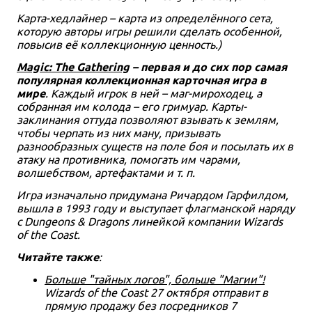
Карта-хедлайнер – карта из определённого сета,
которую авторы игры решили сделать особенной,
повысив её коллекционную ценность.)
Magic: The Gathering
– первая и до сих пор самая
популярная коллекционная карточная игра в
мире
. Каждый игрок в ней – маг-мироходец, а
собранная им колода – его гримуар. Карты-
заклинания оттуда позволяют взывать к землям,
чтобы черпать из них ману, призывать
разнообразных существ на поле боя и посылать их в
атаку на противника, помогать им чарами,
волшебством, артефактами и т. п.
Игра изначально придумана Ричардом Гарфилдом,
вышла в 1993 году и выступает флагманской наряду
с Dungeons & Dragons линейкой компании Wizards
of the Coast.
Читайте также
:
Больше "тайных логов", больше "Магии"!
Wizards of the Coast 27 октября отправит в
прямую продажу без посредников 7