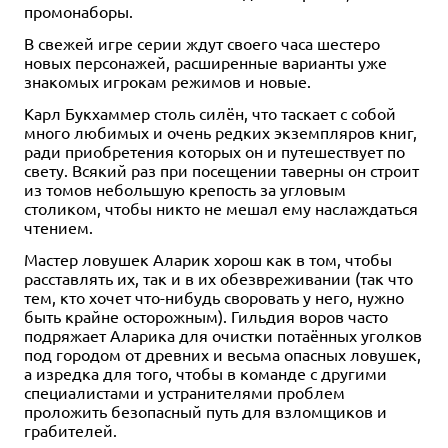
Уведомить о наличии
Купить
Купить
промонаборы.
Купить
В свежей игре серии ждут своего часа шестеро
новых персонажей, расширенные варианты уже
знакомых игрокам режимов и новые.
Карл Букхаммер столь силён, что таскает с собой
много любимых и очень редких экземпляров книг,
ради приобретения которых он и путешествует по
свету. Всякий раз при посещении таверны он строит
из томов небольшую крепость за угловым
столиком, чтобы никто не мешал ему наслаждаться
чтением.
Мастер ловушек Аларик хорош как в том, чтобы
расставлять их, так и в их обезвреживании (так что
тем, кто хочет что-нибудь своровать у него, нужно
быть крайне осторожным). Гильдия воров часто
подряжает Аларика для очистки потаённых уголков
под городом от древних и весьма опасных ловушек,
а изредка для того, чтобы в команде с другими
специалистами и устранителями проблем
проложить безопасный путь для взломщиков и
грабителей.