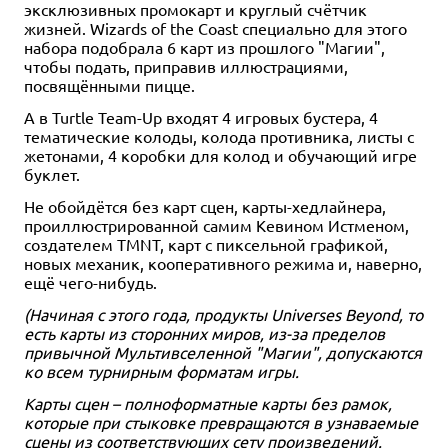
эксклюзивных промокарт и круглый счётчик
жизней. Wizards of the Coast специально для этого
набора подобрала 6 карт из прошлого "Магии",
чтобы подать, приправив иллюстрациями,
посвящёнными пицце.
А в Turtle Team-Up входят 4 игровых бустера, 4
тематические колоды, колода противника, листы с
жетонами, 4 коробки для колод и обучающий игре
буклет.
Не обойдётся без карт сцен, карты-хедлайнера,
проиллюстрированной самим Кевином Истменом,
создателем TMNT, карт с пиксельной графикой,
новых механик, кооперативного режима и, наверно,
ещё чего-нибудь.
(Начиная с этого года, продукты Universes Beyond, то
есть карты из сторонних миров, из-за пределов
привычной Мультивселенной "Магии", допускаются
ко всем турнирным форматам игры.
Карты сцен – полноформатные карты без рамок,
которые при стыковке превращаются в узнаваемые
сцены из соответствующих сету произведений.