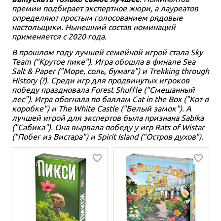
премии подбирает экспертное жюри, а лауреатов
определяют простым голосованием рядовые
настольщики. Нынешний состав номинаций
применяется с 2020 года.
В прошлом году лучшей семейной игрой стала Sky
Team ("Крутое пике"). Игра обошла в финале Sea
Salt & Paper ("Море, соль, бумага") и Trekking through
History (?). Среди игр для продвинутых игроков
победу праздновала Forest Shuffle ("Смешанный
лес"). Игра обогнала по баллам Cat in the Box ("Кот в
коробке") и The White Castle ("Белый замок"). А
лучшей игрой для экспертов была признана Sabika
("Сабика"). Она вырвала победу у игр Rats of Wistar
("Побег из Вистара") и Spirit Island ("Остров духов").