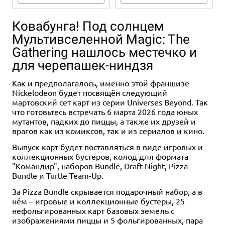
Ковабунга! Под солнцем
Мультивселенной Magic: The
Gathering нашлось местечко и
для черепашек-ниндзя
Как и предполагалось, именно этой франшизе
Nickelodeon будет посвящён следующий
2-5
1-4
30+
30+
8+
11+
2-4
60-90
12+
мартовский сет карт из серии Universes Beyond. Так
что готовьтесь встречать 6 марта 2026 года юных
2 490 ₽
2 900 ₽
3 490 ₽
мутантов, падких до пиццы, а также их друзей и
Эволюция: Биология для
Эволюция волшебных тварей
Океаны
врагов как из комиксов, так и из сериалов и кино.
начинающих
2 отзыва
Уведомить о наличии
Выпуск карт будет поставляться в виде игровых и
3 отзыва
Купить
коллекционных бустеров, колод для формата
Уведомить о наличии
"Командир", наборов Bundle, Draft Night, Pizza
Bundle и Turtle Team-Up.
За Pizza Bundle скрывается подарочный набор, а в
нём – игровые и коллекционные бустеры, 25
нефольгированных карт базовых земель с
изображениями пиццы и 5 фольгированных, пара