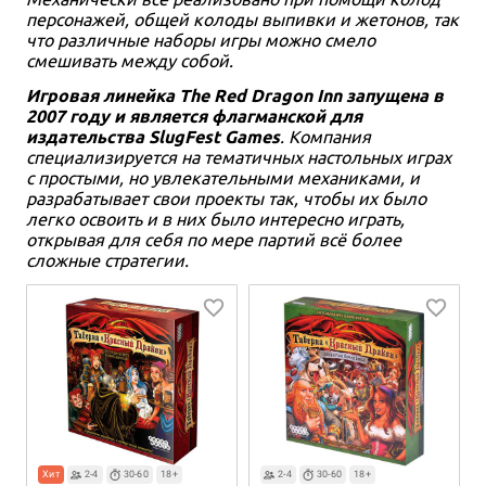
персонажей, общей колоды выпивки и жетонов, так
что различные наборы игры можно смело
смешивать между собой.
Игровая линейка The Red Dragon Inn запущена в
2007 году и является флагманской для
издательства SlugFest Games
. Компания
специализируется на тематичных настольных играх
с простыми, но увлекательными механиками, и
разрабатывает свои проекты так, чтобы их было
легко освоить и в них было интересно играть,
открывая для себя по мере партий всё более
сложные стратегии.
Хит
2-4
30-60
18+
2-4
30-60
18+