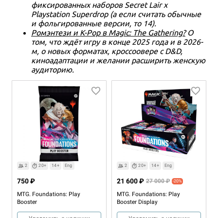
фиксированных наборов Secret Lair x
Playstation Superdrop (а если считать обычные
и фольгированные версии, то 14).
Ромэнтези и K-Pop в Magic: The Gathering?
О
том, что ждёт игру в конце 2025 года и в 2026-
м, о новых форматах, кроссоовере с D&D,
киноадаптации и желании расширить женскую
аудиторию.
2
20+
14+
Eng
2
20+
14+
Eng
750 ₽
21 600 ₽
27 000 ₽
-20%
MTG. Foundations: Play
MTG. Foundations: Play
Booster
Booster Display