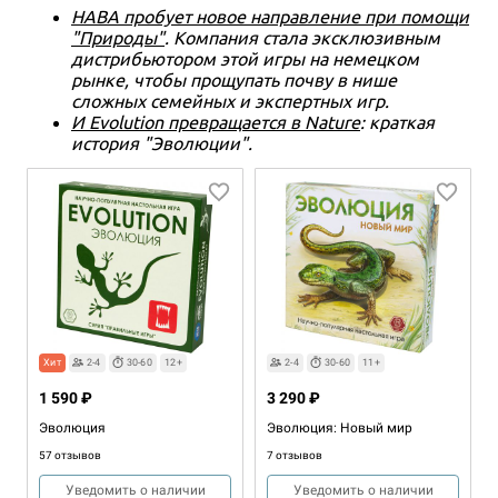
HABA пробует новое направление при помощи
"Природы"
. Компания стала эксклюзивным
дистрибьютором этой игры на немецком
рынке, чтобы прощупать почву в нише
сложных семейных и экспертных игр.
И Evolution превращается в Nature
: краткая
история "Эволюции".
Хит
2-4
30-60
12+
2-4
30-60
11+
1 590 ₽
3 290 ₽
Эволюция
Эволюция: Новый мир
57 отзывов
7 отзывов
Уведомить о наличии
Уведомить о наличии