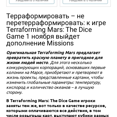
Уведомить о наличии
Уведомить о наличии
Терраформировать – не
перетерраформировать: к игре
Terraforming Mars: The Dice
Game 1 ноября выйдет
дополнение Missions
Оригинальная Terraforming Mars предлагает
2+
20+
14+
Eng
превратить красную планету в пригодное для
7 990 ₽
жизни людей место
. Для этого несколько
конкурирующих корпораций, основавших первые
MTG. Aetherdrift: Bundle
колонии на Марсе, приобретают и претворяют в
жизнь проекты, представленные картами, чтобы
Уведомить о наличии
изменить глобальные параметры: температуру,
кислород и количество океанов – в лучшую
сторону.
В Terraforming Mars: The Dice Game игроки
заняты тем же, вот только в качестве ресурсов,
которыми оплачиваются все действия, в том
числе розыгрыш карт, выступают кубики разных