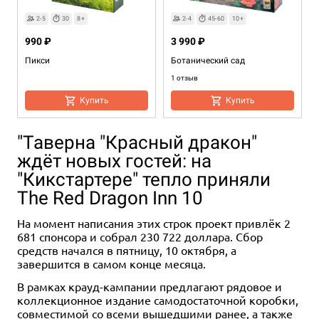
2-5
30
8+
2-4
45-60
10+
990 ₽
3 990 ₽
Пикси
Ботанический сад
1 отзыв
Купить
Купить
"Таверна "Красный дракон"
ждёт новых гостей: на
"Кикстартере" тепло приняли
The Red Dragon Inn 10
На момент написания этих строк проект привлёк 2
681 спонсора и собрал 230 722 доллара. Сбор
Дополнение
Дополнение
2-4
1-4
45-75
60-120
2-4
2-5
14+
12+
30+
60
10+
8+
Хит
2-5
1-4
1-4
2-4
60
60-90
90
10+
14+
30-45
12+
8+
средств начался в пятницу, 10 октября, а
завершится в самом конце месяца.
3 990 ₽
350 ₽
999 ₽
3 493 ₽
990 ₽
2 490 ₽
3 890 ₽
5 750 ₽
4 990 ₽
-30%
В рамках крауд-кампании предлагают рядовое и
Комета
Море, соль, бумага: Больше
Смешанный лес: Альпы
Сабика
Море, соль, бумага
Смешанный лес
Белый замок
Побег из Вистара
соли
коллекционное издание самодостаточной коробки,
8 отзывов
1 отзыв
3 отзыва
Уведомить о наличии
Купить
Купить
Уведомить о наличии
совместимой со всеми вышедшими ранее, а также
1 отзыв