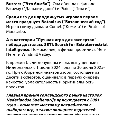
Busters ("Это бомба")
. Она обошла в финале
Faraway ("Дальние дали") и Pixies ("Пикси").
Среди игр для продвинутых игроков первое
место празднует Botanicus ("Ботанический сад")
.
Игре в спину дышали Comet ("Комета") и Pirates of
Maracaibo.
А в категории "Лучшая игра для экспертов"
победа досталась SETI: Search for Extraterrestrial
Intelligence
. Помимо неё, в финал пробились Men-
Nefer и Windmill Valley.
К премии были допущены игры, выпущенные в
Нидерландах с 1 июля 2024 года по 30 июня 2025-
го. При отборе номинантов жюри, состоящее из
десяти экспертов, оценивало в первую очередь
качество, увлекательность и оригинальность
проектов.
Главная премия голландского рынка настолок
Nederlandse Spellenprijs присуждается с 2001
года – помогает местному потребителю с
выбором игр, а также поощряет издателей
выпускать только самое лучшее
. Номинантов