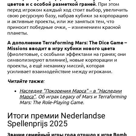
цветов и с особой разметкой граней
. При этом
перед игроком каждый ход стоит выбор, увеличить
свою ресурсную базу, набрав кубики за корпорацию
и активные проекты, или же заняться тем, что
приносит победные очки, – изменением красной
планеты.
А дополнение Terraforming Mars: The Dice Game –
Missions вводит в игру кубики нового цвета
(фиолетовые, с особыми эффектами на гранях; они
символизируют влияние), новые корпорации и
проекты, а ещё механику миссий, которая
усиливает взаимодействие между игроками.
Читайте также
:
Наследие "Покорения Марса" – в "Наследии
Марса"
. Об играх Legacy of Mars и Terraforming
Mars: The Role-Playing Game.
Итоги премии Nederlandse
Spellenprijs 2025
Звание семейный игры года отошло к игре Bomb