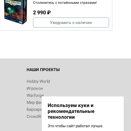
Столкнитесь с потаёнными страхами!
2 990 ₽
d Монстры
Уведомить о наличии
 Зомбицид:
НАШИ ПРОЕКТЫ
Hobby World
Игрокон
 Берсерк.
Warforge
в
Мир фантастики
Используем куки и
Берсерк
рекомендательные
CrowdRepublic
технологии
Это чтобы сайт работал лучше.