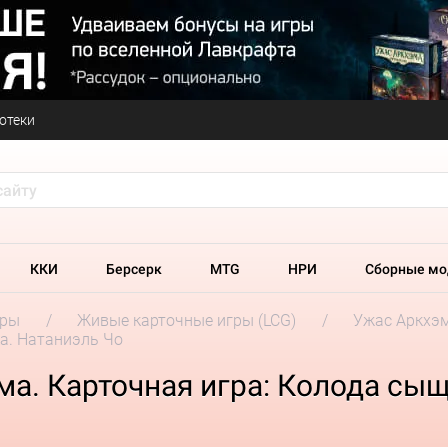
отеки
ККИ
Берсерк
MTG
НРИ
Сборные мо
гры
Живые карточные игры (LCG)
Ужас Аркхэм
а. Натаниэль Чо
а. Карточная игра: Колода сыщ