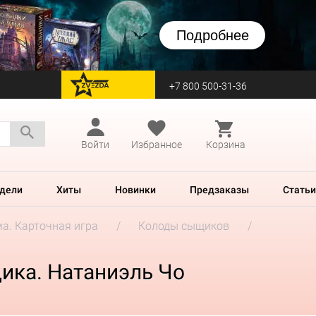
Подробнее
+7 800 500-31-36
перейти на Zvezda
Войти
Избранное
Корзина
дели
Хиты
Новинки
Предзаказы
Статьи
а. Карточная игра
Колоды сыщиков
ика. Натаниэль Чо