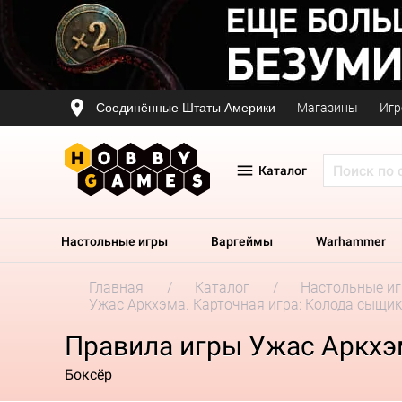
Соединённые Штаты Америки
Магазины
Игр
Каталог
Настольные игры
Варгеймы
Warhammer
Главная
Каталог
Настольные и
Ужас Аркхэма. Карточная игра: Колода сыщик
Правила игры Ужас Аркхэм
Боксёр