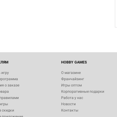
Настольная игра Hobby Worl
Египта
1 991
Настольная игра Hobby World
Белая смерть
12 990
ЕЛЯМ
HOBBY GAMES
 игру
О магазине
программа
Франчайзинг
Настольная игра Hobby World
я о заказе
Игры оптом
Сердце роя. Дисплей бустеро
овара
Корпоративные подарки
3 490
 правилами
Работа у нас
игры
Новости
з скидки
Контакты
е приложение