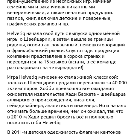
преимущественно из несложных игр, начиная
семейными и заканчивая пикантными
вечериночными, а также печатной продукции:
пазлов, книг, включая детские и поваренные,
графических романов и пр.
Helvetiq начала свой путь с выпуска одноимённой
игры о Швейцарии, а затем вышла за границы
родины, освоив англоязычный, немецкоговорящий
и франкофонский рынки. Спустя годы продукция
компании представлена в сорока странах и
переводится на 15 языков (кстати, в её команде
разговаривают на четырнадцати!).
Игра Helvetiq мгновенно стала живой классикой:
только в Швейцарии продажи перевалили за 40 000
экземпляров. Хобби превзошло все ожидания
основателя издательства Хади Барката – швейцарца
алжирского происхождения, писателя,
геймдизайнера, аналитика и инженера. Но и начало
отнимать больше времени, чем он ожидал, так что
в 2010-м Хади решил бросить всё и полностью
посвятить себя Helvetiq.
В 2011-м детская одержимость флагами кантонов