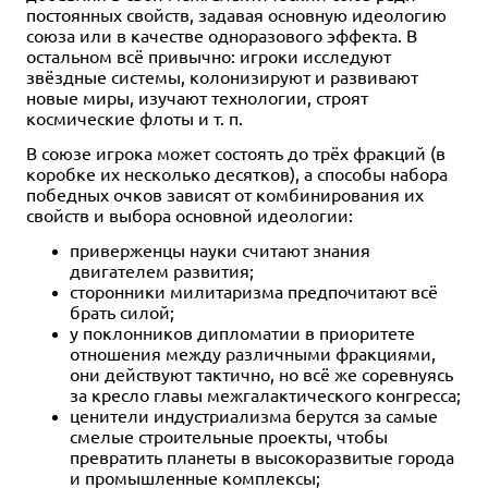
постоянных свойств, задавая основную идеологию
союза или в качестве одноразового эффекта. В
остальном всё привычно: игроки исследуют
звёздные системы, колонизируют и развивают
новые миры, изучают технологии, строят
космические флоты и т. п.
В союзе игрока может состоять до трёх фракций (в
коробке их несколько десятков), а способы набора
победных очков зависят от комбинирования их
свойств и выбора основной идеологии:
приверженцы науки считают знания
двигателем развития;
сторонники милитаризма предпочитают всё
брать силой;
у поклонников дипломатии в приоритете
отношения между различными фракциями,
они действуют тактично, но всё же соревнуясь
за кресло главы межгалактического конгресса;
ценители индустриализма берутся за самые
смелые строительные проекты, чтобы
превратить планеты в высокоразвитые города
и промышленные комплексы;