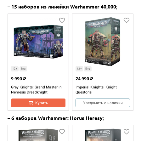
– 15 наборов из линейки Warhammer 40,000
;
12+
Eng
12+
Eng
9 990 ₽
24 990 ₽
Grey Knights: Grand Master in
Imperial Knights: Knight
Nemesis Dreadknight
Questoris
Купить
Уведомить о наличии
– 6 наборов Warhammer: Horus Heresy
;