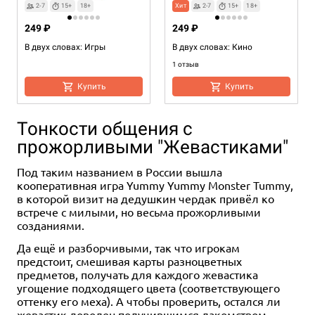
2-7
15+
18+
Хит
2-7
15+
18+
249 ₽
249 ₽
В двух словах: Игры
В двух словах: Кино
1 отзыв
Купить
Купить
Тонкости общения с
прожорливыми "Жевастиками"
Под таким названием в России вышла
кооперативная игра Yummy Yummy Monster Tummy,
в которой визит на дедушкин чердак привёл ко
встрече с милыми, но весьма прожорливыми
созданиями.
Да ещё и разборчивыми, так что игрокам
предстоит, смешивая карты разноцветных
предметов, получать для каждого жевастика
угощение подходящего цвета (соответствующего
оттенку его меха). А чтобы проверить, остался ли
жевастик доволен получившимся лакомством,