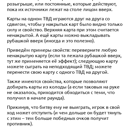
розыгрыше, или постоянные, которые действуют,
пока их источники лежат на столе лицом вверх.
Карты на одном ТВД играются друг на друга со
сдвигом, чтобы у накрытых карт было видно только
силу и свойство. Верхняя карта при этом считается
ненакрытой. А ещё карты можно выкладывать
рубашкой вверх (иногда и это полезно).
Приведём примеры свойств: переверните любую
ненакрытую карту (если та лежала рубашкой вверх,
тут же применяется её эффект); следующую карту
можете сыграть на неподходящий ТВД; можете
перенести свою карту с одного ТВД на другой.
Также имеются свойства, которые позволяют
добирать карты из колоды (а если таковых на руке
не оказалось, приходится обходиться с теми, что
получил в начале раунда).
Прикинув, что битву ему не выиграть, игрок в свой
ход может отступить (и чем дольше он будет тянуть
с этим – тем больше победных очков получит
противник).