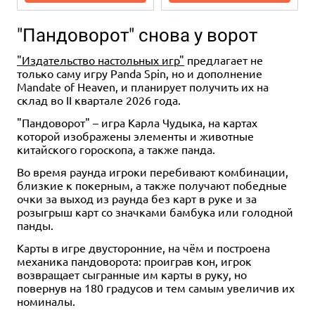
"Пандоворот" снова у ворот
"Издательство настольных игр"
предлагает не
только саму игру Panda Spin, но и дополнение
Mandate of Heaven, и планирует получить их на
склад во II квартале 2026 года.
"Пандоворот" – игра Карла Чудыка, на картах
которой изображены элементы и животные
3-5
15
6+
китайского гороскопа, а также панда.
499 ₽
Во время раунда игроки перебивают комбинации,
Хватай пломбир!
близкие к покерным, а также получают победные
очки за выход из раунда без карт в руке и за
Купить
розыгрыш карт со значками бамбука или голодной
панды.
Карты в игре двусторонние, на чём и построена
механика пандоворота: проиграв кон, игрок
возвращает сыгранные им карты в руку, но
повернув на 180 градусов и тем самым увеличив их
номиналы.