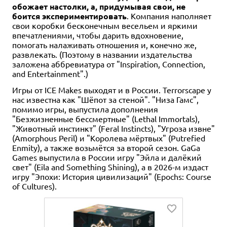
обожает настолки, а, придумывая свои, не
боится экспериментировать
. Компания наполняет
свои коробки бесконечным весельем и яркими
впечатлениями, чтобы дарить вдохновение,
помогать налаживать отношения и, конечно же,
развлекать. (Поэтому в названии издательства
заложена аббревиатура от "Inspiration, Connection,
and Entertainment".)
Игры от ICE Makes выходят и в России. Terrorscape у
нас известна как "Шёпот за стеной". "Низа Гамс",
помимо игры, выпустила дополнения
"Безжизненные бессмертные" (Lethal Immortals),
"Животный инстинкт" (Feral Instincts), "Угроза извне"
(Amorphous Peril) и "Королева мёртвых" (Putrefied
Enmity), а также возьмётся за второй сезон. GaGa
Games выпустила в России игру "Эйла и далёкий
свет" (Eila and Something Shining), а в 2026-м издаст
игру "Эпохи: История цивилизаций" (Epochs: Course
of Cultures).