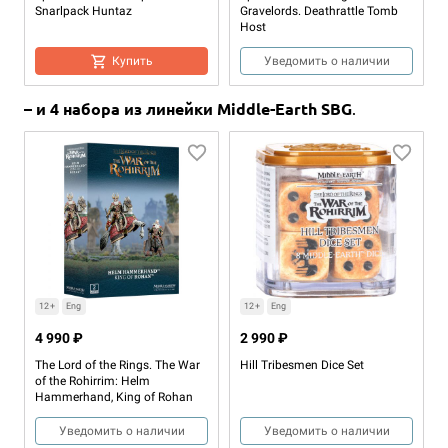
Уведомить о наличии
Купить
Snarlpack Huntaz
Gravelords. Deathrattle Tomb
Host
Купить
Уведомить о наличии
– и 4 набора из линейки Middle-Earth SBG
.
12+
Eng
24 990 ₽
12+
Eng
12+
Eng
Helsmiths of Hashut: Army Set
4 990 ₽
2 990 ₽
Уведомить о наличии
The Lord of the Rings. The War
Hill Tribesmen Dice Set
of the Rohirrim: Helm
Hammerhand, King of Rohan
Уведомить о наличии
Уведомить о наличии