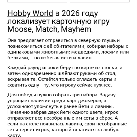
Hobby World
в 2026 году
локализует карточную игру
Moose, Match, Mayhem
Она предлагает отправиться в северную глушь и
познакомиться с её обитателями, собирая наборы с
одинаковыми животными: медведями, лосями или
белками, – но избегая йети и лавин.
12+
Eng
12+
Eng
2 990 ₽
6 990 ₽
Каждый раунд игроки берут по карте из стопки, а
затем одновременно шлёпают руками об стол,
Rohirrim Dice Set
The Lord of the Rings. The War
вскрывая те. Остаётся только оглядеть карты и
of the Rohirrim: Frealaf
схватить одну – ту, что игроку сейчас нужнее.
Hildeson, Olwyn and Lief,
Уведомить о наличии
Heroes of Rohan
Для победы нужно собрать три набора. Задачу
упрощает наличие среди карт джокеров, а
Купить
усложняют упомянутые ранее йети и лавины.
Нечаянно забрав двух йети одного цвета, игрок
отправляет все несобранные им сеты в сброс. А
если на столе появилась лавина, свои несобранные
сеты теряет игрок, который схватился за любую
карту.