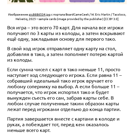
Изображение
pic8686534.jpg
с портала BoardGameGeek / W. Eric Martin / Tacoloco,
Helvetiq, 2025 – sample cards (image provided by the publisher) [CC BY 3.0]
Вся игра – это всего 70 карт. Для начала все игроки
получают по 3 карты из колоды, а затем вскрывают
ещё одну, закладывая основу для первого тако.
В свой ход игрок отправляет одну карту на стол,
добавляя в тако, а затем пополняет потерю картой
из колоды.
Если сумма чисел с карт в тако меньше 11, просто
наступает ход следующего игрока. Если равна 11 –
собравший идеальный тако игрок вручает его
любому сопернику на выбор. А если больше 11 –
получается, что игрок испортил тако и будет
вынужден съесть его сам, забрав карты себе. В
любом случае полученные таким образом карты
лежат перед игроками отдельно до конца партии.
Партия завершается вместе с картами в колоде и
руках, а побеждает тот, перед кем оказалось
меньше всего карт.