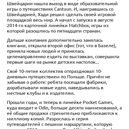
Швейцарии нашла выход в виде образовательной
игры о путешествиях Cantuun. И, наигравшись со
Швейцарией, Хади решил сделать своей игровой
площадкой весь мир. А начал с запуска в августе
2014-го карточной линейки Matchbox, игры из
которой разошлись по пятнадцати странам.
Дальше компания дополнительно занялась
книгами, открыла второй офис (тот, что в Базеле),
приняла новых людей и принялась
целенаправленно ездить по выставкам, совершила
первые шаги на рынке детских настолок...
Своё 10-летие коллектив отпраздновал 10-
дневным путешествием по Польше. Причём не
забывая о работе: ребята посещали фабрики,
дорабатывали новые идеи, наведывались в
местные клубы и к издателям.
Прошли годы, и теперь в линейке Pocket Games,
куда входит и Odin, больше десяти наименований, а
её общие продажи стремительно приближаются к
миллиону копий. Разрослась и серия
путеводителей с пешими маршрутами, которую