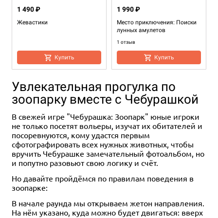
1 490 ₽
1 990 ₽
Жевастики
Место приключения: Поиски
лунных амулетов
1 отзыв
Купить
Купить
Увлекательная прогулка по
зоопарку вместе с Чебурашкой
В свежей игре "Чебурашка: Зоопарк" юные игроки
не только посетят вольеры, изучат их обитателей и
посоревнуются, кому удастся первым
сфотографировать всех нужных животных, чтобы
вручить Чебурашке замечательный фотоальбом, но
Хит
1-4
1-3
1-4
30-45
120-150
60-90
7+
13+
12+
2-4
2-4
2-6
45-90
45-60
45+
18+
18+
12+
и попутно разовьют свою логику и счёт.
2 490 ₽
5 990 ₽
2 990 ₽
2 490 ₽
7 990 ₽
3 990 ₽
Но давайте пройдёмся по правилам поведения в
Место приключения:
Предназначение
Место преступления
Дикинги
Демиург
Паранормальный детектив
зоопарке:
Пророчество Старого дуба
24 отзыва
128 отзывов
23 отзыва
2 отзыва
39 отзывов
В начале раунда мы открываем жетон направления.
1 отзыв
На нём указано, куда можно будет двигаться: вверх
Уведомить о наличии
Купить
Уведомить о наличии
Купить
Купить