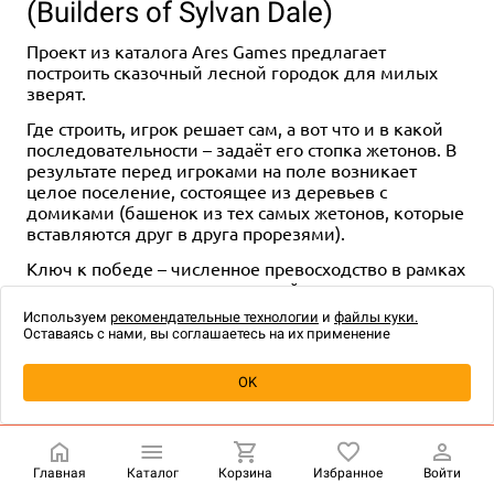
(Builders of Sylvan Dale)
Проект из каталога Ares Games предлагает
построить сказочный лесной городок для милых
зверят.
Где строить, игрок решает сам, а вот что и в какой
последовательности – задаёт его стопка жетонов. В
результате перед игроками на поле возникает
целое поселение, состоящее из деревьев с
домиками (башенок из тех самых жетонов, которые
вставляются друг в друга прорезями).
Ключ к победе – численное превосходство в рамках
отдельно взятых деревьев и районов поселения.
Используем
рекомендательные технологии
и
файлы куки.
Для партии требуется 2–4 игрока 10+ лет и 45–60
Оставаясь с нами, вы соглашаетесь на их применение
минут.
Итальянская компания Ares Games базируется в
OK
коммуне Камайоре, что в регионе Тоскана, в
провинции Лукка
. Она основана в 2011 году и
начала с того, что вернула на рынок хиты
обанкротившейся Nexus Editrice (она же Nexus
Главная
Каталог
Корзина
Избранное
Войти
Games и NG International): "Войну кольца", "Крылья