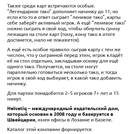
Также среди карт встречаются особые.
"Легендарное тако" дополняет начинку до 11, но
если кто-то в ответ сыграет "ленивое тако", карты
себе заберёт активный игрок. А ещё "ленивое тако"
можно сыграть в свой ход, чтобы обнулить сумму
лежащих на столе карт (тому, кому тако в итоге
достанется, мало не покажется).
А ещё есть особое правило: сыграв карту с тем же
числом, что у сыгранной перед этим, игрок кладёт
её на стол отдельно, закладывая основу для ещё
одного тако. Получается, на столе могут
параллельно готовиться несколько тако, и тогда
игрок в свой ход выбирает, в какой тако добавить
начинку.
Для партии понадобится 2–5 игроков 7+ лет и 15
минут.
Helvetiq – международный издательский дом,
который основан в 2008 году и базируется в
Швейцарии
, имея офисы в Лозанне и Базеле.
Каталог этой компании формируется