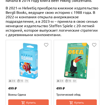
начала в 2014 году книга Beer Hiking Switzerland.
В 2021-м Helvetiq приобрела книжное издательство
Bergli Books, ведущее свою историю с 1988 года. В
2022-м компания открыла американское
подразделение, а в 2023-м – приняла в свою семью
немецкое издательство Steffen Spiele с 20-летней
историей, которое выпускает логические стратегии
с деревянными компонентами.
2-6
15
7+
2-4
15
6+
499 ₽
499 ₽
Воины Одина
Тропический обед
Купить
Купить