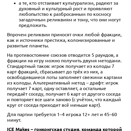
а те, кто отстаивает культурализм, радеют за
духовный и культурный рост и проявляют
любопытство к разбросанным по космосу
загадочным реликвиям и тому, что они могут
предложить.
Впрочем реликвии приносят очки любой фракции,
как и источники престижа, колонизированные и
развитые планеты.
На противостояние союзов отводится 5 раундов, а
фракции на игру можно получить двумя методами.
Стандартный таков: игрок получает из колоды 7
карт фракций, сбрасывает до трёх из них, а
освободившиеся лоты заполняет свежими картами
из колоды. Альтернативный метод – драфт: игрок
получает 7 карт, одну оставляет, а остальные
передаёт соседу, получает 6 карт от другого соседа
и повторяет все шаги заново (с учётом, что каждый
круг от соседа приходит всё меньше карт).
Для партии требуется 1–4 игрока 12+ лет и 45–60
минут.
ICE Makes – гонконгская студия, команда которой