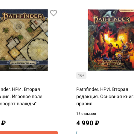
16+
inder. НРИ. Вторая
Pathfinder. НРИ. Вторая
кция. Игровое поле
редакция. Основная книг
говорот вражды"
правил
15 отзывов
 ₽
4 990 ₽