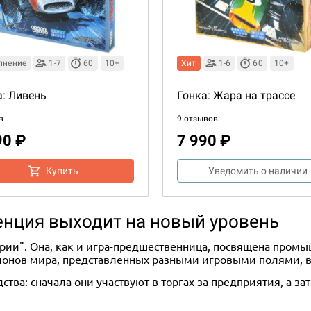
лнение
1-7
60
10+
Хит
1-6
60
10+
а: Ливень
Гонка: Жара на трассе
в
9 отзывов
90 ₽
7 990 ₽
Купить
Уведомить о наличии
ренция выходит на новый уровень
рии". Она, как и игра-предшественница, посвящена промы
егионов мира, представленных разными игровыми полями, 
ства: сначала они участвуют в торгах за предприятия, а 