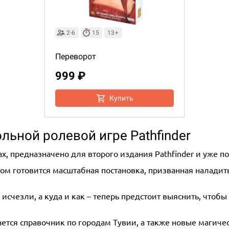
2-6
15
13+
Переворот
999 ₽
Купить
льной ролевой игре Pathfinder
, предназначено для второго издания Pathfinder и уже п
ром готовится масштабная постановка, призванная наладит
исчезли, а куда и как – теперь предстоит выяснить, чтоб
тся справочник по городам Тувии, а также новые магиче