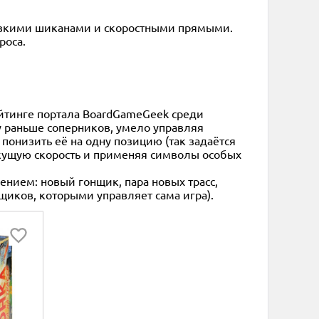
резкими шиканами и скоростными прямыми.
роса.
рейтинге портала BoardGameGeek среди
у раньше соперников, умело управляя
понизить её на одну позицию (так задаётся
текущую скорость и применяя символы особых
ением: новый гонщик, пара новых трасс,
щиков, которыми управляет сама игра).