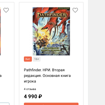
Хит
16+
Pathfinder. НРИ. Вторая
а
редакция. Основная книга
игрока
4 отзыва
4 990 ₽