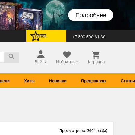
Подробнее
+7 800 500-31-36
перейти на Zvezda
Войти
Избранное
Корзина
дели
Хиты
Новинки
Предзаказы
Статьи
Просмотрено: 3404 раз(а)