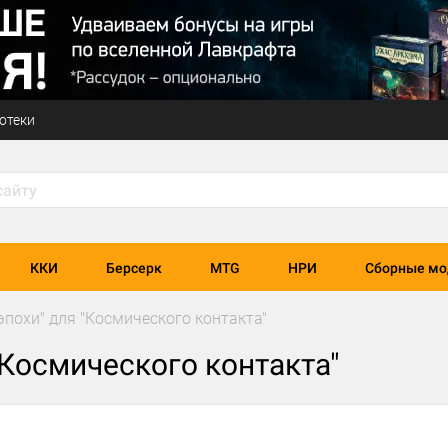
отеки
ККИ
Берсерк
MTG
НРИ
Сборные мо
эпохи" для "Космического контакта"
"Космического контакта"