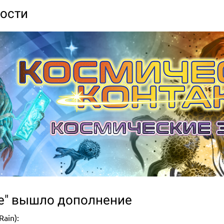
вости
ссе" вышло дополнение
Rain):