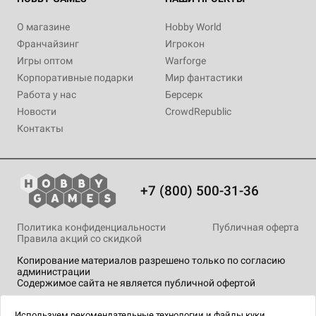
О магазине
Hobby World
Франчайзинг
Игрокон
Игры оптом
Warforge
Корпоративные подарки
Мир фантастики
Работа у нас
Берсерк
Новости
CrowdRepublic
Контакты
+7 (800) 500-31-36
Политика конфиденциальности
Публичная оферта
Правила акций со скидкой
Копирование материалов разрешено только по согласию
администрации
Содержимое сайта не является публичной офертой
На сайте Hobby Games применяются
рекомендательные
технологии
.
Используем
рекомендательные технологии
и
файлы куки.