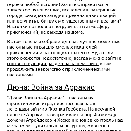
героем любой истории! Хотите отправиться в
эпическое путешествие, исследовать затерянные
города, разгадать загадки древних цивилизаций
или вступить в битву с могущественными врагами?
Настолки позволяют погрузиться в атмосферу
приключений, не выходя из дома.
В этом топе мы собрали для вас лучшие сюжетные
настольные игры для смелых искателей
приключений и настоящих стратегов. Ну, а если
этого окажется недостаточно, всегда можно зайти в
соответствующий раздел на нашем сайте
и там
продолжить знакомство с приключенческими
настолками.
Дюна: Война за Арракис
"Дюна: Война за Арракис" – настольная
стратегическая игра, переносящая вас в
легендарный мир Фрэнка Герберта. На песчаной
планете Арракис разворачивается борьба между
домами Атрейдесов и Харконненов за контроль над
меланжем – уникальным ресурсом, жизненно
важным для галактической экономики и политики.