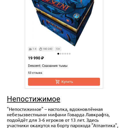
1-4
180-240
13+
19 990 ₽
Descent: Сказания тьмы
53 отзыва
Купить
Непостижимое
"Непостижимое" – настолка, вдохновлённая
небезызвестными мифами Говарда Лавкрафта,
подойдёт для 3-6 игроков от 13 лет. Здесь
участники окажутся на борту парохода "Атлантика",