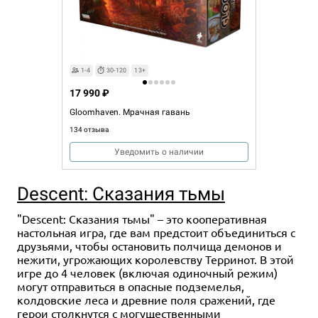
1-4
30-120
13+
17 990 ₽
Gloomhaven. Мрачная гавань
134 отзыва
Уведомить о наличии
Descent: Сказания тьмы
"Descent: Сказания тьмы" – это кооперативная
настольная игра, где вам предстоит объединиться с
друзьями, чтобы остановить полчища демонов и
нежити, угрожающих королевству Терринот. В этой
игре до 4 человек (включая одиночный режим)
могут отправиться в опасные подземелья,
колдовские леса и древние поля сражений, где
герои столкнутся с могущественными