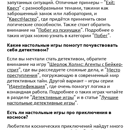
запутанных ситуаций. Отличные примеры – "
Exit:
Квест
" с разнообразными темами, такими как
заброшенный замок или лаборатория, и
"
КвестМастер
", где придётся применить свои
логические способности. Также стоит обратить
внимание на "
Побег из психушки
". Подробнее о
таких играх можно узнать в категории "
Побег
".
Какие настольные игры помогут почувствовать
себя детективом?
Если вы мечтали стать детективом, обратите
внимание на игру "
Шерлок Холмс: Агенты с Бейкер-
стрит
", где вы расследуете сложные дела, и "
Место
преступления
", погружающую в современный мир
детективных тайн. Другой вариант – игры серии
"
Идентификация
", где очень помогут логика и
командная работа. Подробнее о таких играх читайте
в разделе "
Детективные игры
" и в статье "
Лучшие
настольные детективные игры
".
Есть ли настольные игры про приключения в
космосе?
Любители космических приключений найдут много