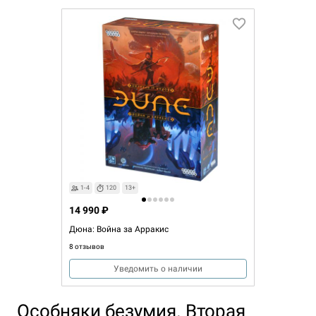
1-4
120
13+
14 990 ₽
Дюна: Война за Арракис
8 отзывов
Уведомить о наличии
Особняки безумия. Вторая