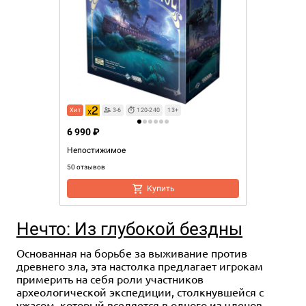
Хит
3-6
120-240
13+
6 990 ₽
Непостижимое
50 отзывов
Купить
Нечто: Из глубокой бездны
Основанная на борьбе за выживание против
древнего зла, эта настолка предлагает игрокам
примерить на себя роли участников
археологической экспедиции, столкнувшейся с
ужасом, который вселяется в одного из членов