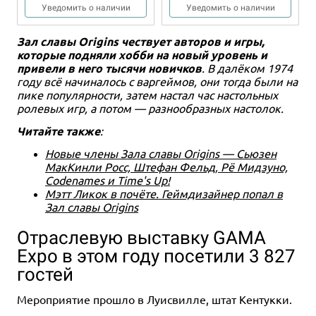
Уведомить о наличии
Уведомить о наличии
Зал славы Origins чествует авторов и игры,
которые подняли хобби на новый уровень и
привели в него тысячи новичков
. В далёком 1974
году всё начиналось с варгеймов, они тогда были на
пике популярности, затем настал час настольных
ролевых игр, а потом — разнообразных настолок.
Читайте также
:
2-4
2-5
45
15+
10+
6+
1-4
45
12+
Новые члены Зала славы Origins — Сьюзен
МакКинли Росс, Штефан Фельд, Рё Мидзуно,
5 990 ₽
2 190 ₽
9 990 ₽
Codenames и Time's Up!
Такеноко
Драфтозавры
Dead Cells: Настольная игра
Мэтт Ликок в почёте. Геймдизайнер попал в
Зал славы Origins
34 отзыва
2 отзыва
Уведомить о наличии
Уведомить о наличии
Купить
Отраслевую выставку GAMA
Expo в этом году посетили 3 827
гостей
Мероприятие прошло в Луисвилле, штат Кентукки.