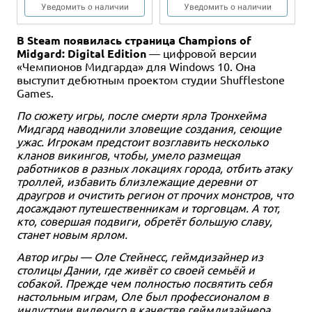
Уведомить о наличии
Уведомить о наличии
В Steam появилась страница Champions of
Midgard: Digital Edition
— цифровой версии
«Чемпионов Мидгарда» для Windows 10. Она
выступит дебютным проектом студии Shufflestone
Games.
По сюжету игры, после смерти ярла Тронхейма
Мидгард наводнили зловещие создания, сеющие
ужас. Игрокам предстоит возглавить несколько
1-4
60-120
13+
1-6
60-120
13+
кланов викингов, чтобы, умело размещая
работников в разных локациях города, отбить атаку
5 990 ₽
6 490 ₽
троллей, избавить близлежащие деревни от
Дюна: Империя
Дюна: Империя. Восстание
драугров и очистить регион от прочих монстров, что
досаждают путешественникам и торговцам. А тот,
3 отзыва
Уведомить о наличии
кто, совершая подвиги, обретёт большую славу,
Уведомить о наличии
станет новым ярлом.
Автор игры — Оле Стейнесс, геймдизайнер из
столицы Дании, где живёт со своей семьёй и
собакой. Прежде чем полностью посвятить себя
настольным играм, Оле был профессионалом в
индустрии видеоигр в качестве геймдизайнера,