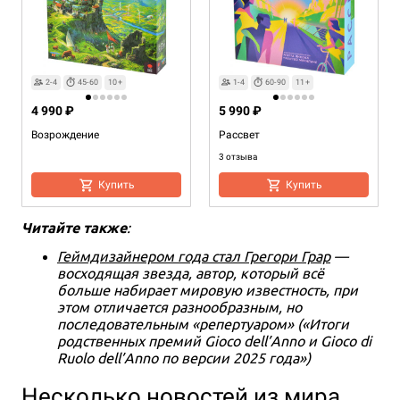
2-4
45-60
10+
1-4
60-90
11+
4 990 ₽
5 990 ₽
Возрождение
Рассвет
3 отзыва
Купить
Купить
Читайте также
:
Геймдизайнером года стал Грегори Грар
—
восходящая звезда, автор, который всё
больше набирает мировую известность, при
этом отличается разнообразным, но
последовательным «репертуаром» («Итоги
родственных премий Gioco dell’Anno и Gioco di
Ruolo dell’Anno по версии 2025 года»)
Несколько новостей из мира