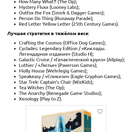
How Many What?! (The Op);
Mystery Fluxx (Looney Labs);
Outfox the Fox (Smirk & Dagger Games);
Person Do Thing (Runaway Parade);
Red Letter Yellow Letter (25th Century Games).
Лучшая стратегия в тяжёлом весе
:
Crafting the Cosmos (Office Dog Games);
Cyclades: Legendary Edition / «Киклады.
Легендарное издание» (Studio H);
Galactic Cruise / «Галактический круиз» (Allplay);
Luthier / «Лютье» (Paverson Games);
Molly House (Wehrlegig Games);
Speakeasy / «Спикизи» (Eagle-Gryphon Games);
Star Trek: Captain’s Chair (WizKids);
Tea Witches (The Op);
The Anarchy (Renegade Game Studios);
Xenology (Play to Z).