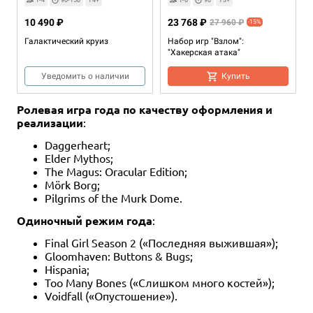
10 490 ₽
23 768 ₽
27 960 ₽
-15%
Галактический круиз
Набор игр "Взлом":
"Хакерская атака"
Уведомить о наличии
Купить
Ролевая игра года по качеству оформления и
реализации
:
Daggerheart;
Elder Mythos;
The Magus: Oracular Edition;
Mörk Borg;
Pilgrims of the Murk Dome.
1-4
90
13+
Одиночный режим года
:
12 990 ₽
Final Girl Season 2 («Последняя выжившая»);
Gloomhaven: Buttons & Bugs;
Взлом
Hispania;
2 отзыва
Too Many Bones («Слишком много костей»);
Voidfall («Опустошение»).
Купить