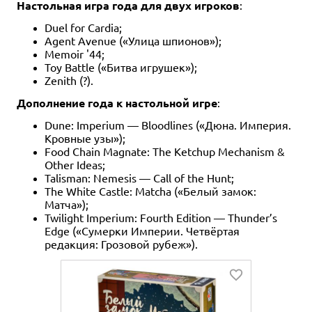
Настольная игра года для двух игроков
:
Duel for Cardia;
Agent Avenue («Улица шпионов»);
Memoir '44;
Toy Battle («Битва игрушек»);
Zenith (?).
Дополнение года к настольной игре
:
Dune: Imperium — Bloodlines («Дюна. Империя.
Кровные узы»);
Food Chain Magnate: The Ketchup Mechanism &
Other Ideas;
Talisman: Nemesis — Call of the Hunt;
The White Castle: Matcha («Белый замок:
Матча»);
Twilight Imperium: Fourth Edition — Thunder’s
Edge («Сумерки Империи. Четвёртая
редакция: Грозовой рубеж»).