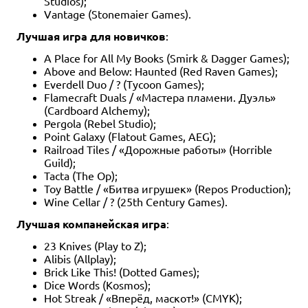
Studios);
Vantage (Stonemaier Games).
Лучшая игра для новичков
:
A Place for All My Books (Smirk & Dagger Games);
Above and Below: Haunted (Red Raven Games);
Everdell Duo / ? (Tycoon Games);
Flamecraft Duals / «Мастера пламени. Дуэль»
(Cardboard Alchemy);
Pergola (Rebel Studio);
Point Galaxy (Flatout Games, AEG);
Railroad Tiles / «Дорожные работы» (Horrible
Guild);
Tacta (The Op);
Toy Battle / «Битва игрушек» (Repos Production);
Wine Cellar / ? (25th Century Games).
Лучшая компанейская игра
:
23 Knives (Play to Z);
Alibis (Allplay);
Brick Like This! (Dotted Games);
Dice Words (Kosmos);
Hot Streak / «Вперёд, маскот!» (CMYK);