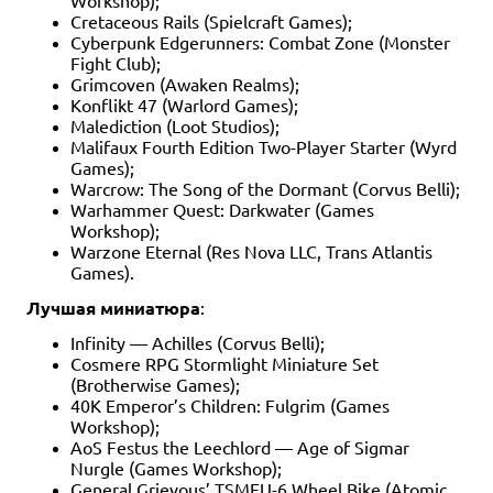
Workshop);
Cretaceous Rails (Spielcraft Games);
Cyberpunk Edgerunners: Combat Zone (Monster
Fight Club);
Grimcoven (Awaken Realms);
Konflikt 47 (Warlord Games);
Malediction (Loot Studios);
Malifaux Fourth Edition Two-Player Starter (Wyrd
Games);
Warcrow: The Song of the Dormant (Corvus Belli);
Warhammer Quest: Darkwater (Games
Workshop);
Warzone Eternal (Res Nova LLC, Trans Atlantis
Games).
Лучшая миниатюра
:
Infinity — Achilles (Corvus Belli);
Cosmere RPG Stormlight Miniature Set
(Brotherwise Games);
40K Emperor’s Children: Fulgrim (Games
Workshop);
AoS Festus the Leechlord — Age of Sigmar
Nurgle (Games Workshop);
General Grievous’ TSMEU-6 Wheel Bike (Atomic