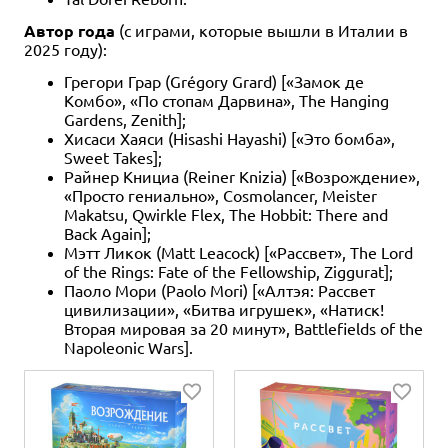
Автор года
(с играми, которые вышли в Италии в
2025 году):
Грегори Грар (Grégory Grard) [«Замок де
Комбо», «По стопам Дарвина», The Hanging
Gardens, Zenith];
Хисаси Хаяси (Hisashi Hayashi) [«Это бомба»,
Sweet Takes];
Райнер Книциа (Reiner Knizia) [«Возрождение»,
«Просто гениально», Cosmolancer, Meister
Makatsu, Qwirkle Flex, The Hobbit: There and
Back Again];
Мэтт Ликок (Matt Leacock) [«Рассвет», The Lord
of the Rings: Fate of the Fellowship, Ziggurat];
Паоло Мори (Paolo Mori) [«Алтэя: Рассвет
цивилизации», «Битва игрушек», «Натиск!
Вторая мировая за 20 минут», Battlefields of the
Napoleonic Wars].