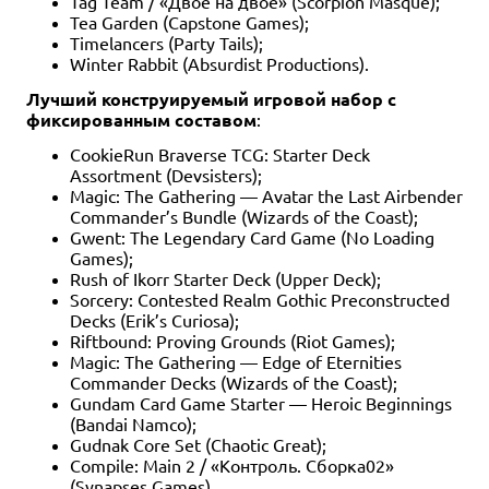
Tag Team / «Двое на двое» (Scorpion Masqué);
Tea Garden (Capstone Games);
Timelancers (Party Tails);
Winter Rabbit (Absurdist Productions).
Лучший конструируемый игровой набор с
фиксированным составом
:
CookieRun Braverse TCG: Starter Deck
Assortment (Devsisters);
Magic: The Gathering — Avatar the Last Airbender
Commander’s Bundle (Wizards of the Coast);
Gwent: The Legendary Card Game (No Loading
Games);
Rush of Ikorr Starter Deck (Upper Deck);
Sorcery: Contested Realm Gothic Preconstructed
Decks (Erik’s Curiosa);
Riftbound: Proving Grounds (Riot Games);
Magic: The Gathering — Edge of Eternities
Commander Decks (Wizards of the Coast);
Gundam Card Game Starter — Heroic Beginnings
(Bandai Namco);
Gudnak Core Set (Chaotic Great);
Compile: Main 2 / «Контроль. Сборка02»
(Synapses Games).