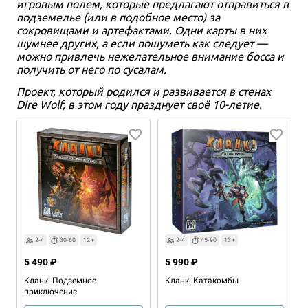
игровым полем, которые предлагают отправиться в
подземелье (или в подобное место) за
сокровищами и артефактами. Одни карты в них
шумнее других, а если пошуметь как следует —
можно привлечь нежелательное внимание босса и
получить от него по сусалам.
Проект, который родился и развивается в стенах
Dire Wolf, в этом году празднует своё 10-летие.
2-4
30-60
12+
2-4
45-90
13+
5 490 ₽
5 990 ₽
Кланк! Подземное
Кланк! Катакомбы
приключение