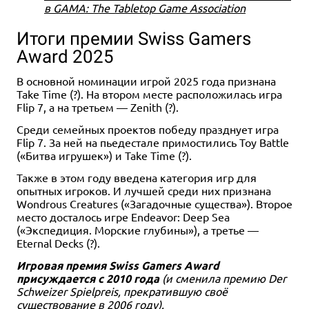
в GAMA: The Tabletop Game Association
Итоги премии Swiss Gamers
Award 2025
В основной номинации игрой 2025 года признана
Take Time (?). На втором месте расположилась игра
Flip 7, а на третьем — Zenith (?).
Среди семейных проектов победу празднует игра
Flip 7. За ней на пьедестале примостились Toy Battle
(«Битва игрушек») и Take Time (?).
Также в этом году введена категория игр для
опытных игроков. И лучшей среди них признана
Wondrous Creatures («Загадочные существа»). Второе
место досталось игре Endeavor: Deep Sea
(«Экспедиция. Морские глубины»), а третье —
Eternal Decks (?).
Игровая премия Swiss Gamers Award
присуждается с 2010 года
(и сменила премию Der
Schweizer Spielpreis, прекратившую своё
существование в 2006 году).