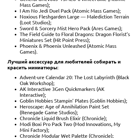
Mass Games);
I Am No Jedi Duel Pack (Atomic Mass Games);
Noxious Fleshgarden Large — Malediction Terrain
(Loot Studios);
Sword & Sorcery Mist Hero Pack (Ares Games);
The Field Guide to Floral Dragons: Dragon Florist’s
Miniatures Set (Hit Point Press);
Phoenix & Phoenix Unleashed (Atomic Mass
Games).
Лучший аксессуар для любителей собирать и
красить миниатюры
:
Advent-ure Calendar 20: The Lost Labyrinth (Black
Oak Workshop);
AK Interactive 3Gen Quickmarkers (AK
Interactive);
Goblin Hobbies Stampin’ Plates (Goblin Hobbies);
Heroscape: Age of Annihilation Paint Set
(Renegade Game Studios);
Chronicle Liquid Brush Elixir (Chronicle);
Modi Boxi Pro Pack Two (Mod Innovations, My
Mini Factory);
Chronicle Modular Wet Palette (Chronicle);