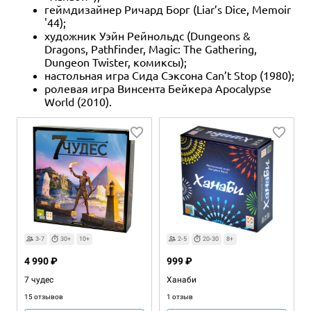
геймдизайнер Ричард Борг (Liar’s Dice, Memoir
'44);
художник Уэйн Рейнольдс (Dungeons &
Dragons, Pathfinder, Magic: The Gathering,
Dungeon Twister, комиксы);
настольная игра Сида Сэксона Can’t Stop (1980);
ролевая игра Винсента Бейкера Apocalypse
World (2010).
3-7
30+
10+
2-5
20-30
8+
4 990 ₽
999 ₽
7 чудес
Ханаби
15 отзывов
1 отзыв