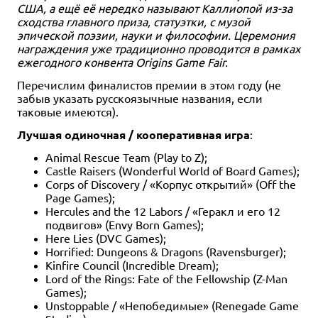
США, а ещё её нередко называют Каллиопой из-за
сходства главного приза, статуэтки, с музой
эпической поэзии, науки и философии. Церемония
награждения уже традиционно проводится в рамках
ежегодного конвента Origins Game Fair.
Перечислим финалистов премии в этом году (не
забыв указать русскоязычные названия, если
таковые имеются).
Лучшая одиночная / кооперативная игра
:
Animal Rescue Team (Play to Z);
Castle Raisers (Wonderful World of Board Games);
Corps of Discovery / «Корпус открытий» (Off the
Page Games);
Hercules and the 12 Labors / «Геракл и его 12
подвигов» (Envy Born Games);
Here Lies (DVC Games);
Horrified: Dungeons & Dragons (Ravensburger);
Kinfire Council (Incredible Dream);
Lord of the Rings: Fate of the Fellowship (Z-Man
Games);
Unstoppable / «Непобедимые» (Renegade Game