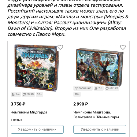
дизайнера уровней и главы отдела тестирования.
Российский настольщик также может знать его по
двум другим играм: «Миплы и монстры» (Meeples &
Monsters) и «Алтэя: Рассвет цивилизации» (Altay:
Dawn of Civilization). Вторую из них Оле разработал
совместно с Паоло Мори.
Дополнение
2-5
60-120
2-4
60-90
10+
10+
3 750 ₽
2 990 ₽
Чемпионы Мидгарда
Чемпионы Мидгарда.
Вальхалла и Тёмные горы
1 отзыв
Уведомить о наличии
Уведомить о наличии