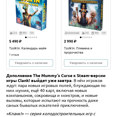
2-4
90+
13+
Дополнение
2-5
90+
14+
5 490 ₽
2 990 ₽
Tzolk'in: Календарь майя
Tzolk'in: Племена и
пророчества
1 отзыв
Уведомить о наличии
Уведомить о наличии
Дополнение The Mummy’s Curse к Steam-версии
игры Clank! выйдет уже завтра
. В нём игроков
ждут: пара новых игровых полей, блуждающая по
ним мумия, ещё 40 карт, включая новых
компаньонов, сокровища и монстров, и новые
вызовы, которые испытают на прочность даже
самых бывалых искателей приключений.
«Кланк!» — серия колодостроительных игр с