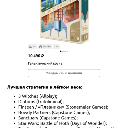
1-4
90-150
14+
10 490 ₽
Галактический круиз
Уведомить о наличии
Лучшая стратегия в лёгком весе
:
3 Witches (Allplay);
Diatoms (Ludoliminal);
Finspan / «Плавники» (Stonemaier Games);
Rowdy Partners (Capstone Games);
Sanctuary (Capstone Games);
Star Wars: Battle of Hoth (Days of Wonder);