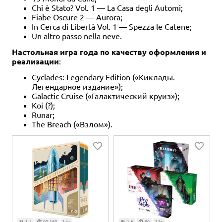
Chi è Stato? Vol. 1 — La Casa degli Automi;
Fiabe Oscure 2 — Aurora;
In Cerca di Libertà Vol. 1 — Spezza le Catene;
Un altro passo nella neve.
Настольная игра года по качеству оформления и
реализации
:
Cyclades: Legendary Edition («Киклады.
Легендарное издание»);
Galactic Cruise («Галактический круиз»);
Koi (?);
Runar;
The Breach («Взлом»).
1-4
90-150
14+
1-6
90
13+