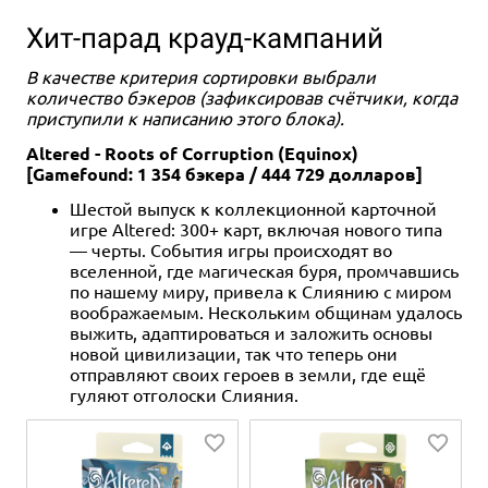
Хит-парад крауд-кампаний
В качестве критерия сортировки выбрали
количество бэкеров (зафиксировав счётчики, когда
приступили к написанию этого блока).
Altered - Roots of Corruption (Equinox)
[Gamefound: 1 354 бэкера / 444 729 долларов]
1-4
45-60
10+
Шестой выпуск к коллекционной карточной
6 980 ₽
игре Altered: 300+ карт, включая нового типа
— черты. События игры происходят во
"Миплы и монстры" с
вселенной, где магическая буря, промчавшись
дополнениями
по нашему миру, привела к Слиянию с миром
воображаемым. Нескольким общинам удалось
Уведомить о наличии
выжить, адаптироваться и заложить основы
новой цивилизации, так что теперь они
отправляют своих героев в земли, где ещё
гуляют отголоски Слияния.