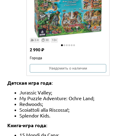
2-4
30
10+
2 990 ₽
Города
Уведомить о наличии
Детская игра года
:
Jurassic Valley;
My Puzzle Adventure: Ochre Land;
Redwoods;
Scoiattoli alla Riscossa!;
Splendor Kids.
Книга-игра года
:
15 Mondi da Cana;