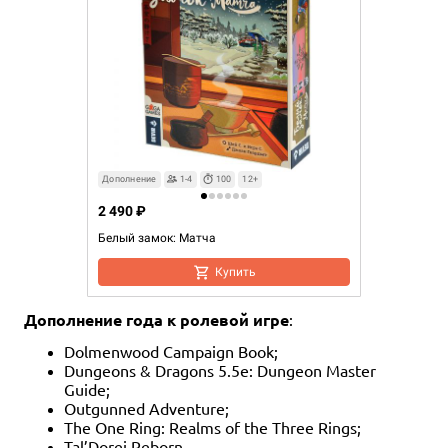
Дополнение
1-4
100
12+
2 490 ₽
Белый замок: Матча
Купить
Дополнение года к ролевой игре
:
Dolmenwood Campaign Book;
Dungeons & Dragons 5.5e: Dungeon Master
Guide;
Outgunned Adventure;
The One Ring: Realms of the Three Rings;
Tal’Dorei Reborn.