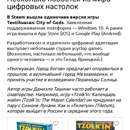
цифровых настолок
В Steam вышла одиночная версия игры
Teotihuacan: City of Gods
. Заявленная
поддерживаемая платформа — Windows 10. А ранее
игра вышла в App Store (iOS) и Google Play (Android).
Разработчиком и издателем цифровой адаптации
выступает небольшая студия ycyclop games.
(Возможно, настолько небольшой, что вообще
одного человека — и это Гилад Ярницкий.)
«Теотиуакан. Город богов» предлагает отправиться в
прошлое, в величайший город Мезоамерики, и
принять участие в возведении Пирамиды Солнца.
Автор игры Даниэле Ташини часто работает в
соавторстве. Например, игру «Tzolk'in: Календарь
майя» (Tzolk’in: The Mayan Calendar) он придумал на
пару с Симоне Лучани. Как и «Тилетум» (Tiletum),
которая выйдет в России в середине этого года.