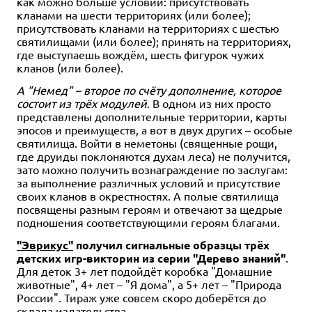
как можно больше условий: присутствовать
кланами на шести территориях (или более);
присутствовать кланами на территориях с шестью
святилищами (или более); принять на территориях,
где выступаешь вождём, шесть фигурок чужих
кланов (или более).
А "Немед" – второе по счёту дополнение, которое
состоит из трёх модулей
. В одном из них просто
представлены дополнительные территории, карты
эпосов и преимуществ, а вот в двух других – особые
святилища. Войти в неметоны (священные рощи,
где друиды поклоняются духам леса) не получится,
зато можно получить вознаграждение по заслугам:
за выполнение различных условий и присутствие
своих кланов в окрестностях. А полые святилища
посвящены разным героям и отвечают за щедрые
подношения соответствующими героям благами.
"Эврикус"
получил сигнальные образцы трёх
детских игр-викторин из серии "Дерево знаний"
.
Для деток 3+ лет подойдёт коробка "Домашние
животные", 4+ лет – "Я дома", а 5+ лет – "Природа
России". Тираж уже совсем скоро доберётся до
склада издательства.