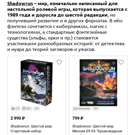
Shadowrun
– мир, изначально написанный для
настольной ролевой игры, которая выпускается с
1989 года и доросла до шестой редакции
, но
получивший развитие и в других форматах. В нём
фэнтези сочетается с киберпанком, магия с
технологиями, а стандартные фэнтезийные
существа (эльфы, орки и пр.) становятся
участниками разнообразных историй: от детектива
и нуара до теорий заговоров и ужасов.
2-5
60+
14+
Дополнение
18+
2 990 ₽
799 ₽
Shadowrun: Шестой мир.
Shadowrun: Шестой мир.
Стартовый набор
Миссия 09.05 "Кровожадные