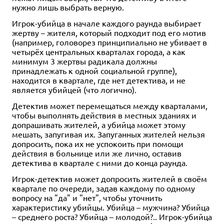
нужно лишь выбрать верную.
Игрок-убийца в начале каждого раунда выбирает
жертву – жителя, который подходит под его мотив
(например, головорез принципиально не убивает в
четырёх центральных кварталах города, а как
минимум 3 жертвы радикала должны
принадлежать к одной социальной группе),
находится в квартале, где нет детектива, и не
является убийцей (что логично).
Детектив может перемещаться между кварталами,
чтобы выполнять действия в местных зданиях и
допрашивать жителей, а убийца может этому
мешать, запугивая их. Запуганных жителей нельзя
допросить, пока их не успокоить при помощи
действия в больнице или же лично, оставив
детектива в квартале с ними до конца раунда.
Игрок-детектив может допросить жителей в своём
квартале по очереди, задав каждому по одному
вопросу на "да" и "нет", чтобы уточнить
характеристику убийцы. Убийца – мужчина? Убийца
– среднего роста? Убийца – молодой?.. Игрок-убийца