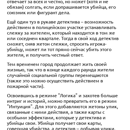
отвечает за всех и честно, но может (хотя и не
обязан) солгать, если допрашивается убийца, его
союзник или фигурант дела.
Ещё один туз в рукаве детектива – возможность
действием в полицейском участке устанавливать
слежку за жителем, который находится в том же
или соседнем квартале. Тогда в свой ход детектив
сможет, сняв жетон слежки, спросить игрока-
убийцу, может ли тот прямо сейчас убить этого
жителя, и получить честный ответ.
Тем временем город продолжает жить своей
жизнью, так что в конце каждого раунда жители
случайной социальной группы перемещаются
(также это можно осуществить действием в
пожарной части).
Освоившись в режиме "Логика" и захотев больше
интриг и историй, можно превратить его в режим
"Интуиция". Для этого добавляются жетоны улик,
связанные с ними действия, а также карты с
особыми эффектами, которые у детектива и
убийцы свои. Убийца получает свои карты,
совершая убийства, а детектив – добывая улики.