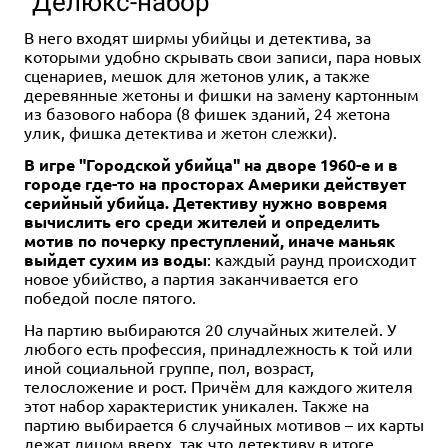
"Делюкс-набор"
В него входят ширмы убийцы и детектива, за
которыми удобно скрывать свои записи, пара новых
сценариев, мешок для жетонов улик, а также
деревянные жетоны и фишки на замену картонным
из базового набора (8 фишек зданий, 24 жетона
2+
60+
12+
Eng
14+
Eng
улик, фишка детектива и жетон слежки).
2 940 ₽
13 584 ₽
4 200 ₽
15 980 ₽
-30%
-15%
В игре "Городской убийца" на дворе 1960-е и в
Orruks Warclans: Hobgrot
Infinity. Tohaa Combat Force:
городе где-то на просторах Америки действует
Slittaz
Repack Alpha & Beta – Bundle
серийный убийца. Детективу нужно вовремя
вычислить его среди жителей и определить
Купить
Уведомить о наличии
мотив по почерку преступлений, иначе маньяк
выйдет сухим из воды
: каждый раунд происходит
новое убийство, а партия заканчивается его
победой после пятого.
На партию выбираются 20 случайных жителей. У
любого есть профессия, принадлежность к той или
иной социальной группе, пол, возраст,
телосложение и рост. Причём для каждого жителя
этот набор характеристик уникален. Также на
партию выбирается 6 случайных мотивов – их карты
лежат лицом вверх, так что детективу в итоге