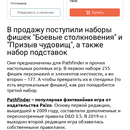
тени"
14 отзывов
Уведомить о наличии
Купить
В продажу поступили наборы
фишек "Боевые столкновения" и
"Призыв чудовищ", а также
набор подставок
Они предназначены для Pathfinder и прочих
настольных ролевых игр. В первом наборе 255
Дополнение
Дополнение
18+
18+
Дополнение
Дополнение
18+
18+
фишек персонажей и элементов местности, а во
втором – 177. А чтобы превратить их в стендики (то
799 ₽
799 ₽
799 ₽
799 ₽
есть вертикальные фишки), как раз понадобится
Shadowrun: Шестой мир.
Shadowrun: Шестой мир.
Shadowrun: Шестой мир.
Shadowrun: Шестой мир.
третий набор.
Миссия 09.04 "Нео-токийский
Миссия 09.02 "Что упало, то
Миссия 09.03 "На победах не
Миссия 09.01 "С самого дна"
дрифт"
пропало"
учатся"
Pathfinder
– популярная фэнтезийная игра от
2 отзыва
издательства Paizo
. Основу первой редакции,
Купить
Купить
Купить
Купить
вышедшей в 2009 году, составляли дополненные и
пересмотренные правила D&D 3.5. В 2019-м с
выходом второй редакции игра обзавелась
собственными правилами.