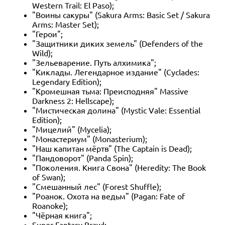
Western Trail: El Paso);
"Воины сакуры" (Sakura Arms: Basic Set / Sakura
Arms: Master Set);
"Герои";
"Защитники диких земель" (Defenders of the
Wild);
"Зельеварение. Путь алхимика";
"Киклады. Легендарное издание" (Cyclades:
Legendary Edition);
"Кромешная тьма: Преисподняя" Massive
Darkness 2: Hellscape);
"Мистическая долина" (Mystic Vale: Essential
Edition);
"Мицелий" (Mycelia);
"Монастериум" (Monasterium);
"Наш капитан мёртв" (The Captain is Dead);
"Пандоворот" (Panda Spin);
"Поколения. Книга Свона" (Heredity: The Book
of Swan);
"Смешанный лес" (Forest Shuffle);
"Роанок. Охота на ведьм" (Pagan: Fate of
Roanoke);
"Чёрная книга";
Super Fantasy Brawl;