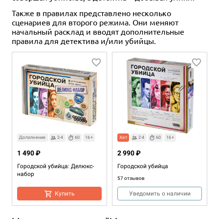
Также в правилах представлено несколько
сценариев для второго режима. Они меняют
начальный расклад и вводят дополнительные
правила для детектива и/или убийцы.
Дополнение
2-4
60
16+
Хит
2-4
60
16+
1 490 ₽
2 990 ₽
Городской убийца: Делюкс-
Городской убийца
набор
57 отзывов
Купить
Уведомить о наличии