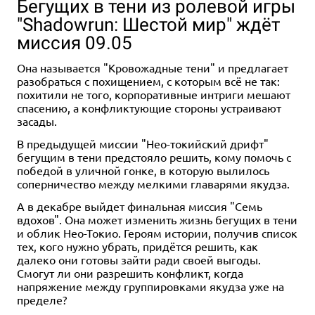
Бегущих в тени из ролевой игры
"Shadowrun: Шестой мир" ждёт
миссия 09.05
Она называется "Кровожадные тени" и предлагает
разобраться с похищением, с которым всё не так:
похитили не того, корпоративные интриги мешают
Дополнение
1-5
30-60
спасению, а конфликтующие стороны устраивают
2-4
1-5
30-60
30-60
12+
12+
12+
Дополнение
12+
засады.
2 990 ₽
6 054 ₽
190 ₽
90 ₽
1 490 ₽
999 ₽
450 ₽
7 118 ₽
-15%
В предыдущей миссии "Нео-токийский дрифт"
Индустрия
Набор "Индустрия": "Напряги
Стикерпак "Индустрия"
Значок деревянный
Индустрия: Интербеллум
Игровой коврик "Индустрия"
Значок металлический
бегущим в тени предстояло решить, кому помочь с
свою промышленность"
"Индустрия. Цилиндр"
"Индустрия"
48 отзывов
7 отзывов
2 отзыва
победой в уличной гонке, в которую вылилось
Купить
соперничество между мелкими главарями якудза.
Купить
Купить
Купить
Купить
Купить
Купить
А в декабре выйдет финальная миссия "Семь
вдохов". Она может изменить жизнь бегущих в тени
и облик Нео-Токио. Героям истории, получив список
тех, кого нужно убрать, придётся решить, как
далеко они готовы зайти ради своей выгоды.
Смогут ли они разрешить конфликт, когда
напряжение между группировками якудза уже на
пределе?