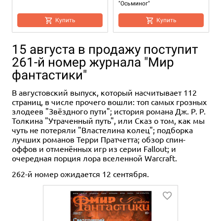
"Осьминог"
Купить
Купить
15 августа в продажу поступит
261-й номер журнала "Мир
фантастики"
В августовский выпуск, который насчитывает 112
страниц, в числе прочего вошли: топ самых грозных
злодеев "Звёздного пути"; история романа Дж. Р. Р.
Толкина "Утраченный путь", или Сказ о том, как мы
чуть не потеряли "Властелина колец"; подборка
690 ₽
133 ₽
190 ₽
-30%
лучших романов Терри Пратчетта; обзор спин-
оффов и отменённых игр из серии Fallout; и
Игрушка-антистресс
Стикерпак "Кубопрыги"
"Морской котик"
очередная порция лора вселенной Warcraft.
Купить
262-й номер ожидается 12 сентября.
Купить