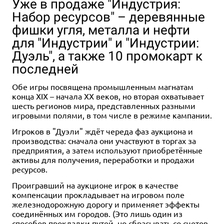
Уже в продаже "Индустрия:
Набор ресурсов" – деревянные
фишки угля, металла и нефти
для "Индустрии" и "Индустрии:
Дуэль", а также 10 промокарт к
последней
2-4
60
16+
Обе игры посвящена промышленным магнатам
3 036 ₽
140 ₽
455 ₽
390 ₽
190 ₽
650 ₽
3 570 ₽
-30%
-15%
конца XIX – начала XX веков, но вторая охватывает
Набор "Городской убийца":
Значок деревянный
Кружка-хамелеон "Городской
Блокнот "Городской убийца"
Стикерпак "Городской
шесть регионов мира, представленных разными
"По горячим следам"
"Городской убийца. Рука"
убийца"
убийца"
игровыми полями, в том числе в режиме кампании.
Купить
Уведомить о наличии
Купить
Купить
Купить
Игроков в "Дуэли" ждёт череда фаз аукциона и
производства: сначала они участвуют в торгах за
предприятия, а затем используют приобретённые
активы для получения, переработки и продажи
ресурсов.
Проигравший на аукционе игрок в качестве
компенсации прокладывает на игровом поле
железнодорожную дорогу и применяет эффекты
соединённых им городов. (Это лишь один из
способов прокладки путей, но сбрасывать со счетов