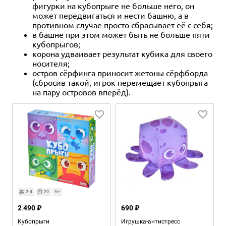
фигурки на кубопрыге не больше него, он
может передвигаться и нести башню, а в
противном случае просто сбрасывает её с себя;
в башне при этом может быть не больше пяти
кубопрыгов;
корона удваивает результат кубика для своего
носителя;
остров сёрфинга приносит жетоны сёрфборда
(сбросив такой, игрок перемещает кубопрыга
на пару островов вперёд).
2-4
20
5+
2 490 ₽
690 ₽
Кубопрыги
Игрушка-антистресс