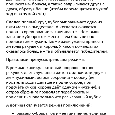
приносит им бонусы, а также запрыгивают друг на
друга, образуя башни (чтобы перемещаться в чужой
ход и за чужой счёт).
Сделав полный круг, кубопрыг занимает одно из
пяти мест на пьедестале. А когда тот окажется
полон – соревнование заканчивается. Чем выше
занятое кубопрыгом место – тем больше оно
приносит жемчужин. Также жемчужины приносят
жетоны ракушек и корона. У какой команды их
оказалось больше – та и объявляется победителем.
Правилами предусмотрено два режима.
В режиме каникул, который попроще, остров
ракушек даёт случайный жетон с одной или двумя
жемчужинами, остров сокровищ – корону (её
носитель ходит дальше на один остров; при
подсчёте очков корона даёт одну жемчужину), а
остров сёрфинга позволяет перебросить и
применить снова только что разыгранный кубик.
А вот чем отличается режим приключений:
размер кубопрыгов имеет значение: если все