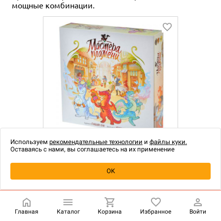
мощные комбинации.
Используем
рекомендательные технологии
и
файлы куки.
1-5
60
14+
Оставаясь с нами, вы соглашаетесь на их применение
3 990 ₽
Мастера пламени
OK
Уведомить о наличии
Следующая предзаказная кампания от
GaGa
Главная
Каталог
Корзина
Избранное
Войти
Games
будет посвящена "Непобедимым"