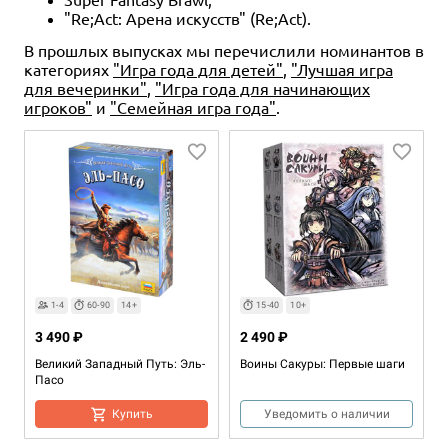
"Re;Act: Арена искусств" (Re;Act).
В прошлых выпусках мы перечислили номинантов в
категориях
"Игра года для детей"
,
"Лучшая игра
для вечеринки"
,
"Игра года для начинающих
игроков"
и
"Семейная игра года"
.
1-4
60-90
14+
15-40
10+
3 490 ₽
2 490 ₽
Великий Западный Путь: Эль-
Воины Сакуры: Первые шаги
Пасо
Купить
Уведомить о наличии