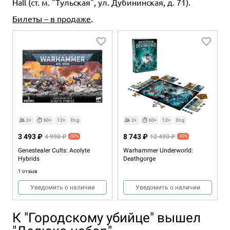
Hall (ст. м. "Тульская", ул. Дубининская, д. 71).
Билеты – в продаже
.
2+
60+
12+
Eng
2+
60+
12+
Eng
3 493 ₽
8 743 ₽
4 990 ₽
12 490 ₽
-30%
-30%
Genestealer Cults: Acolyte
Warhammer Underworld:
Hybrids
Deathgorge
1 отзыв
Уведомить о наличии
Уведомить о наличии
К "Городскому убийце" вышел