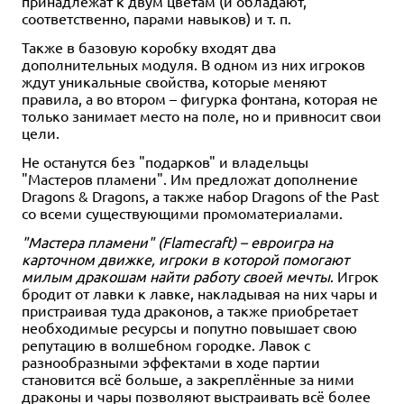
принадлежат к двум цветам (и обладают,
соответственно, парами навыков) и т. п.
Также в базовую коробку входят два
дополнительных модуля. В одном из них игроков
ждут уникальные свойства, которые меняют
правила, а во втором – фигурка фонтана, которая не
только занимает место на поле, но и привносит свои
цели.
Не останутся без "подарков" и владельцы
"Мастеров пламени". Им предложат дополнение
Dragons & Dragons, а также набор Dragons of the Past
со всеми существующими промоматериалами.
"Мастера пламени" (Flamecraft) – евроигра на
карточном движке, игроки в которой помогают
милым дракошам найти работу своей мечты
. Игрок
бродит от лавки к лавке, накладывая на них чары и
пристраивая туда драконов, а также приобретает
необходимые ресурсы и попутно повышает свою
репутацию в волшебном городке. Лавок с
разнообразными эффектами в ходе партии
становится всё больше, а закреплённые за ними
драконы и чары позволяют выстраивать всё более