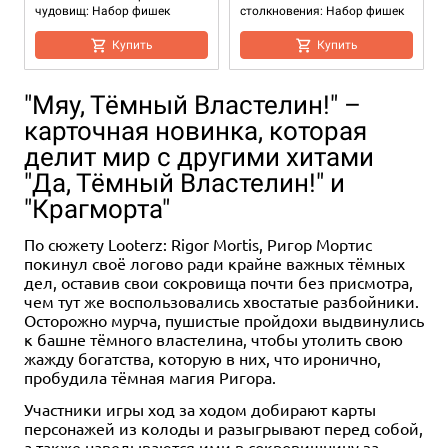
чудовищ: Набор фишек
столкновения: Набор фишек
Купить
Купить
"Мяу, Тёмный Властелин!" –
карточная новинка, которая
делит мир с другими хитами
"Да, Тёмный Властелин!" и
"Крагморта"
По сюжету Looterz: Rigor Mortis, Ригор Мортис
6+
Хит
Дополнение
16+
16+
12+
2-5
60+
12+
покинул своё логово ради крайне важных тёмных
999 ₽
4 990 ₽
3 490 ₽
2 990 ₽
4 990 ₽
дел, оставив свои сокровища почти без присмотра,
чем тут же воспользовались хвостатые разбойники.
Набор подставок для
Pathfinder. НРИ. Вторая
Pathfinder. НРИ. Вторая
Стартовый набор Pathfinder.
Pathfinder. НРИ. Вторая
Осторожно мурча, пушистые пройдохи выдвинулись
настольных ролевых игр
редакция. Основная книга
редакция. Бестиарий
НРИ. Вторая редакция (2021)
редакция. Основная книга
к башне тёмного властелина, чтобы утолить свою
игрока
ведущего
5 отзывов
26 отзывов
Купить
жажду богатства, которую в них, что иронично,
4 отзыва
3 отзыва
пробудила тёмная магия Ригора.
Купить
Уведомить о наличии
Купить
Купить
Участники игры ход за ходом добирают карты
персонажей из колоды и разыгрывают перед собой,
а также наведываются ими в сокровищницу за