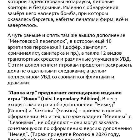
которой задействованы нотариусы, липовые
конторы и бездомные. Именно с обнаружения
замёрзшего насмерть бомба, при котором
оказалась барсетка, набитая печатями фирм, всё и
завертелось.
А чуть раньше и опять там же вышло дополнение
"Ментовской переполох", в котором ещё 10
архетипов персонажей (шофёр, замполит,
криминалист, санитарка и пр.), а также 12 видов
транспортных средств и различные улучшения УВД.
С этим дополнением игрокам предстоит раскрывать
дела не отдельными следаками, а целым
коллективом УВД со своими конфликтами и
драмами.
"Лавка игр"
предлагает легендарное издание
игры "Иниш" (Inis: Legendary Edition)
. В него
входит сама игра и оба дополнения: "Немед"
(Nemed) и "Сезоны" (Seasons) – причём в новом
оформлении. Но и тех, кто уже владеет "Инишем" с
"Сезонами", не обделяют – они могут заказать
сочетающуюся по оформлению версию дополнения
"Немед". (Тираж приедет в Россию в 2026 году,
ближайшей зимой или весной.)