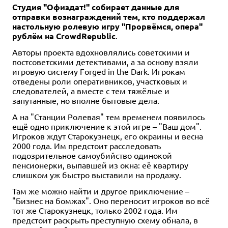
Студия "Офиздат!" собирает данные для
отправки вознаграждений тем, кто поддержал
настольную ролевую игру "Прорвёмся, опера"
рублём на CrowdRepublic
.
Авторы проекта вдохновлялись советскими и
постсоветскими детективами, а за основу взяли
игровую систему Forged in the Dark. Игрокам
отведены роли оперативников, участковых и
Хит
15-40
1-4
1-4
2-5
2-5
2-4
1-6
10+
60-120
30-90
25-40
60
30-40
10+
120
12+
14+
13+
12+
16+
Хит
1-4
2-4
2-4
1-4
1-4
2-4
60-90
45
90
150
120-180
12+
12+
60
14+
12+
13+
10+
следователей, а вместе с тем тяжёлые и
запутанные, но вполне бытовые дела.
2 490 ₽
4 990 ₽
14 990 ₽
5 990 ₽
2 590 ₽
2 490 ₽
4 990 ₽
1 490 ₽
5 850 ₽
8 490 ₽
5 490 ₽
5 490 ₽
5 990 ₽
Воины Сакуры: Мастера
Защитники Диких Земель
Кромешная тьма:
Мицелий
Пандоворот
Смешанный лес
Super Fantasy Brawl
Герои
Зельеварение. Путь алхимика
Мистическая Долина.
Монастериум
Поколения: Книга Свона
Чёрная книга
А на "Станции Ролевая" тем временем появилось
дуэли
Преисподняя
Расширенное издание
ещё одно приключение к этой игре – "Ваш дом".
1 отзыв
1 отзыв
36 отзывов
1 отзыв
24 отзыва
Уведомить о наличии
Уведомить о наличии
Уведомить о наличии
Купить
Купить
Игроков ждут Старокузнецк, его окраины и весна
5 отзывов
Уведомить о наличии
Купить
Уведомить о наличии
Купить
Купить
Купить
Купить
2000 года. Им предстоит расследовать
Купить
подозрительное самоубийство одинокой
пенсионерки, выпавшей из окна: её квартиру
слишком уж быстро выставили на продажу.
Там же можно найти и другое приключение –
"Бизнес на бомжах". Оно переносит игроков во всё
тот же Старокузнецк, только 2002 года. Им
предстоит раскрыть преступную схему обнала, в