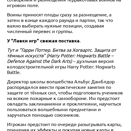
игровом поле.
Воины приносят плоды сразу за размещение, а
затем в конце каждого раунда и партии, так что
важно выбирать нужные позиции, создавая
численный перевес и группы.
У "Лавки игр" свежая поставка
.
Тут и "Гарри Поттер. Битва за Хогвартс. Защита от
тёмных искусств" (Harry Potter: Hogwarts Battle –
Defence Against the Dark Arts)
– дуэльная версия
колодостроительной игры Harry Potter: Hogwarts
Battle.
Директор школы волшебства Альбус Дамблдор
распорядился ввести практические занятия по
защите от тёмных сил, чтобы подготовить учеников
на всякие пожарные к самообороне. Им предстоит
овладеть заклинаниями и проклятиями, научиться
пользоваться волшебными предметами и
заручаться помощью союзников.
Игрокам предстоит по очереди разыгрывать карты,
применяя их эффекты и покупая новые карты в