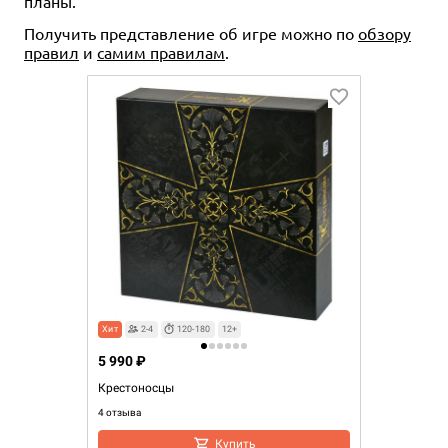
планы.
Получить представление об игре можно по
обзору
правил
и
самим правилам
.
Хит
2-4
120-180
12+
5 990 ₽
Крестоносцы
4 отзыва
Купить