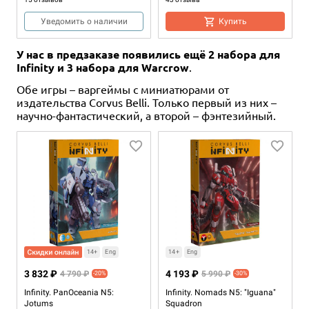
Уведомить о наличии
Купить
У нас в предзаказе появились ещё 2 набора для
Infinity и 3 набора для Warcrow
.
Обе игры – варгеймы с миниатюрами от
издательства Corvus Belli. Только первый из них –
научно-фантастический, а второй – фэнтезийный.
3-6
30
8+
2-4
30-45
10+
2 490 ₽
3 990 ₽
Диксит
Роскошь
3 отзыва
10 отзывов
Уведомить о наличии
Купить
14+
Eng
14+
Eng
3 832 ₽
4 193 ₽
4 790 ₽
5 990 ₽
-20%
-30%
Infinity. PanOceania N5:
Infinity. Nomads N5: "Iguana"
Jotums
Squadron