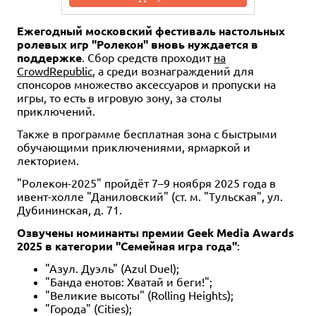
Ежегодный московский фестиваль настольных
ролевых игр "Ролекон" вновь нуждается в
поддержке
. Сбор средств проходит
на
CrowdRepublic
, а среди вознаграждений для
спонсоров множество аксессуаров и пропуски на
игры, то есть в игровую зону, за столы
приключений.
Также в программе бесплатная зона с быстрыми
обучающими приключениями, ярмаркой и
лекторием.
"Ролекон-2025" пройдёт 7–9 ноября 2025 года в
ивент-холле "Даниловский" (ст. м. "Тульская", ул.
Дубининская, д. 71.
Озвучены номинанты премии Geek Media Awards
2025 в категории "Семейная игра года"
:
"Азул. Дуэль" (Azul Duel);
"Банда енотов: Хватай и беги!";
"Великие высоты" (Rolling Heights);
"Города" (Cities);