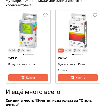
мультфильмов, а также анимации любого
хронометража.
2-7
15+
18+
Хит
2-7
15+
18+
249 ₽
249 ₽
В двух словах: Игры
В двух словах: Кино
1 отзыв
Купить
Купить
И ещё много всего
Скидки в честь 18-летия издательства "Стиль
жизни"!