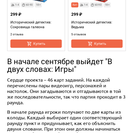
1-4
60-90
18+
Хит
1-4
60-90
18+
299 ₽
299 ₽
Исторический детектив:
Исторический детектив:
Сокровища галеона
Ведьма
2 отзыва
5 отзывов
Купить
Купить
В начале сентябре выйдет "В
двух словах: Игры"
Сердце проекта – 46 карт заданий. На каждой
перечислены пары видеоигр, персонажей и
настолок. Они загадываются и отгадываются в той
же последовательности, так что партия проходит в 3
раунда.
1-4
1-4
60-90
60-90
18+
18+
1-4
60-90
18+
В начале раунда игроки получают по две карты из
299 ₽
299 ₽
299 ₽
колоды. Каждый выбирает один соответствующий
Исторический детектив:
Исторический детектив:
Исторический детектив:
раунду пункт и придумывает, как его объяснить
Ставки сделаны
Смерть на балу
Исчезновение в небе
двумя словами. При этом они должны начинаться
4 отзыва
14 отзывов
6 отзывов