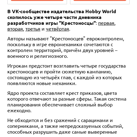
В VK-сообществе издательства Hobby World
скопилось уже четыре части дневника
разработчиков игры "Крестоносцы"
:
первая
,
вторая
,
третья
и
четвёртая
.
Авторы называют "Крестоносцев" евроконтролем,
поскольку в игре евромеханики сочетаются с
контролем территорий, причём двух уровней –
2
2
90+
90+
2
2
90+
90+
военного и религиозного.
12+
12+
2
Eng
Eng
90+
12+
Eng
12+
12+
2
Eng
Eng
90+
12+
Eng
Игрокам предстоит возглавить четыре государства
3 992 ₽
1 690 ₽
1 832 ₽
1 112 ₽
1 690 ₽
1 112 ₽
4 990 ₽
2 290 ₽
1 390 ₽
1 390 ₽
-20%
-20%
-20%
-20%
крестоносцев и пройти сюжетную кампанию,
Bushido. Civil Hands Unclean:
Bushido. Ronin & Kami: Master
Bushido. The Prefecture of Ryu:
Bushido. The Awoken: Katzu
Bushido. Minimoto: Kamuy
Bushido. Cult of Yurei: Nintoku
состоящую из четырёх глав, с каждой из которых
Two-Player Starter Expansion
Bat
Miho & Tama
(Executioner)
появляются новые механики.
Уведомить о наличии
Купить
Купить
Купить
Купить
Купить
Ядро проекта составляет крест приказов, цвета
которого отвечают за разные сферы. Такая система
планирования обеспечивает сложный выбор
ежеходно.
Не обходится и без сражений с сарацинами и
соперниками, а также непредсказуемых событий,
способных разрушить даже самые выверенные