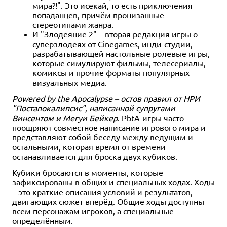
мира?!". Это исекай, то есть приключения
попаданцев, причём пронизанные
стереотипами жанра.
И "Злодеяние 2" – вторая редакция игры о
суперзлодеях от Cinegames, инди-студии,
разрабатывающей настольные ролевые игры,
которые симулируют фильмы, телесериалы,
комиксы и прочие форматы популярных
визуальных медиа.
Powered by the Apocalypse – остов правил от НРИ
"Постапокалипсис", написанной супругами
Винсентом и Мегуи Бейкер
. PbtA-игры часто
поощряют совместное написание игрового мира и
представляют собой беседу между ведущим и
остальными, которая время от времени
останавливается для броска двух кубиков.
Кубики бросаются в моменты, которые
зафиксированы в общих и специальных ходах. Ходы
– это краткие описания условий и результатов,
двигающих сюжет вперёд. Общие ходы доступны
всем персонажам игроков, а специальные –
определённым.