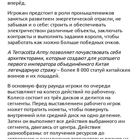
вперёд.
10+
2-4
1-4
2-4
2-4
2-4
2-4
2-5
30
40-80
20+
45-75
30-60
60+
60
10+
10+
9+
10+
12+
14+
10+
12+
10+
Хит
1-4
60-120
2-4
2-6
2-4
2-4
30
35
30+
60-90
10+
10+
8+
6+
40-80
10+
10+
Игрокам предстоит в роли промышленников
2 990 ₽
5 990 ₽
3 900 ₽
2 490 ₽
3 990 ₽
4 190 ₽
3 290 ₽
2 990 ₽
2 990 ₽
2 790 ₽
3 743 ₽
2 490 ₽
3 990 ₽
3 910 ₽
2 990 ₽
4 990 ₽
4 990 ₽
-25%
заняться развитием энергетической отрасли, не
Города
Загадочные существа
Зельеварение. Школа
Изнанка: Пуговицы и
Комета
Моя галерея
Пантикапей
Парк Паэлья
Детективы. Париж 1920
Загадочные существа:
Изнанка
Изнанка: Кирки и склянки
Котики Киото
Pax Viking Джуниор
Парадокс
Эверделл: Дальний берег
забывая и о себе: строить и обеспечивать
волшебства
печеньки
Делюкс-компоненты
электричеством различные объекты, заключать
1 отзыв
7 отзывов
9 отзывов
Уведомить о наличии
Уведомить о наличии
Купить
Купить
Купить
Купить
Купить
Купить
Купить
Купить
контракты и выполнять задания короля, чтобы
Купить
Купить
Уведомить о наличии
Купить
Купить
Купить
заработать как можно больше победных очков.
А Terracotta Army позволяет почувствовать себя
архитекторами, которые создают для усопшего
первого императора объединённого Китая
легендарную стражу
– более 8 000 статуй китайских
воинов и их лошадей.
В основную фазу раунда игроки по очереди
выставляют на колесо действий по рабочему.
Колесо состоит из трёх дисков и делится на
сегменты. Перед выставлением рабочего игрок
может потратить монеты, чтобы повернуть
внутренний или средний диск на одно деление.
Затем он выполняет все действия выбранного им
сегмента, двигаясь от центра. Действия
разнообразны: от получения ресурсов до
сотворения и размещения терракотовых воинов на