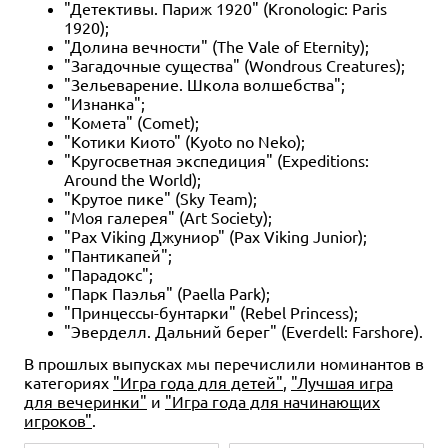
"Детективы. Париж 1920" (Kronologic: Paris
1920);
"Долина вечности" (The Vale of Eternity);
"Загадочные существа" (Wondrous Creatures);
"Зельеварение. Школа волшебства";
"Изнанка";
"Комета" (Comet);
"Котики Киото" (Kyoto no Neko);
"Кругосветная экспедиция" (Expeditions:
Around the World);
"Крутое пике" (Sky Team);
"Моя галерея" (Art Society);
"Pax Viking Джуниор" (Pax Viking Junior);
"Пантикапей";
"Парадокс";
"Парк Паэлья" (Paella Park);
"Принцессы-бунтарки" (Rebel Princess);
"Эверделл. Дальний берег" (Everdell: Farshore).
В прошлых выпусках мы перечислили номинантов в
категориях
"Игра года для детей"
,
"Лучшая игра
для вечеринки"
и
"Игра года для начинающих
игроков"
.