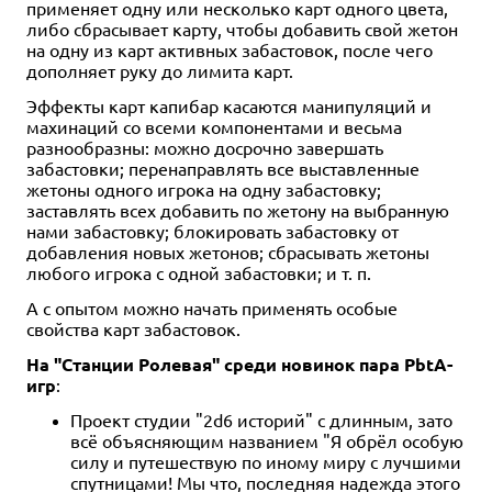
применяет одну или несколько карт одного цвета,
либо сбрасывает карту, чтобы добавить свой жетон
на одну из карт активных забастовок, после чего
дополняет руку до лимита карт.
Эффекты карт капибар касаются манипуляций и
махинаций со всеми компонентами и весьма
разнообразны: можно досрочно завершать
забастовки; перенаправлять все выставленные
жетоны одного игрока на одну забастовку;
заставлять всех добавить по жетону на выбранную
нами забастовку; блокировать забастовку от
добавления новых жетонов; сбрасывать жетоны
любого игрока с одной забастовки; и т. п.
А с опытом можно начать применять особые
свойства карт забастовок.
На "Станции Ролевая" среди новинок пара PbtA-
игр
:
Проект студии "2d6 историй" с длинным, зато
всё объясняющим названием "Я обрёл особую
силу и путешествую по иному миру с лучшими
спутницами! Мы что, последняя надежда этого