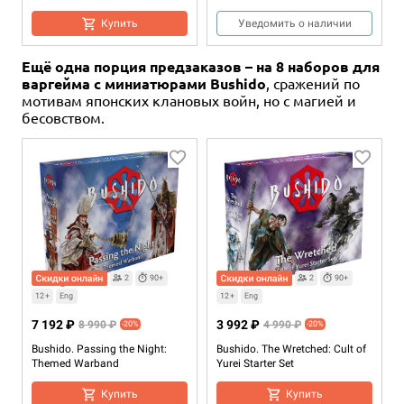
Купить
Уведомить о наличии
Ещё одна порция предзаказов – на 8 наборов для
варгейма с миниатюрами Bushido
, сражений по
мотивам японских клановых войн, но с магией и
бесовством.
14+
14+
Eng
Eng
14+
14+
Eng
Eng
20 980 ₽
6 990 ₽
2 490 ₽
13 990 ₽
23 470 ₽
-11%
Warcrow. The Song of the
Warcrow: Beyond The Song of
Warcrow. Feudom: Syzigian
Warcrow. Battle Pack: The Song
Dormant – Bundle
the Dormant
(Pre-order Exclusive Edition)
of the Dormant
2
90+
2
90+
12+
Eng
12+
Eng
Купить
Купить
Купить
Купить
7 192 ₽
3 992 ₽
8 990 ₽
4 990 ₽
-20%
-20%
Bushido. Passing the Night:
Bushido. The Wretched: Cult of
Themed Warband
Yurei Starter Set
Купить
Купить