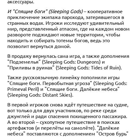
аксессуары.
И "Спящие боги" (Sleeping Gods)
– кооперативное
приключение экипажа парохода, затерявшегося в
странных водах. Игроки исследуют удивительный
мир, представленный атласом, где на каждом новом
развороте поджидают новые территории, чтобы
находить и собирать тотемы богов, ведь это
позволит вернуться домой.
В продажу вернулась сама игра, а также дополнения
"Подземелья" (Sleeping Gods: Dungeons) и
"Приливы в руинах" (Sleeping Gods: Tides of Ruin).
Также русскоязычную линейку пополнили игры
"Спящие боги. Первобытная угроза" (Sleeping Gods:
Primeval Peril) и "Спящие боги. Далёкие небеса"
(Sleeping Gods: Distant Skies).
В первой игроков снова ждёт путешествие на судне,
вот только для двух участников, по реке среди
джунглей и ради спасения похищенного пассажира.
А во второй – сухопутное путешествие в поисках
артефактов (и перелёты на самолёте). "Далёкие
небеса" поставляются с дополнением "Остров бурь"