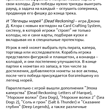
свои колоды. Для победы нужно трижды выиграть
раунд, а задача на каждый – оглушить соперника,
продвинув его фишку до конца трека.
И "Легенды морей" (Dead Reckoning)
– игра Джона
Д. Клэра с новым взглядом на Card Crafting System,
систему, в которой игроки "строят" не только
колоды, но и сами карты, подбирая куски и
вкладывая их в специальные протекторы.
Игрок в ней может выбрать путь пирата, капера,
торговца или исследователя. Корабль игрока
представлен фигуркой и планшетом, а команда –
колодой, и они постепенно улучшаются. В конце
партии к монетам из запаса, в том числе за
достижения, добавляются монеты за все активы,
после чего победа присуждается богатейшему из
легенд морей.
Параллельно с игрой вышли дополнения "Эпоха
каперства" (Dead Reckoning: Letters of Marque),
"Морские волки" (Sea Dogs), "Морские волки 2" (Sea
Dogs 2), "Соль и гром" (Salt & Thunder) и "Сказание
глубин" (Deep Legends), а также различные