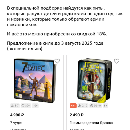
В специальной подборке
найдутся как хиты,
которые радуют детей и родителей не один год, так
и новинки, которые только обретают армии
поклонников.
И всё это можно приобрести со скидкой 18%.
Предложение в силе до 3 августа 2025 года
(включительно).
3-7
30+
10+
Хит
2-12
30-40
8+
4 990 ₽
2 490 ₽
7 чудес
Гномы-вредители Делюкс
15 отзывов
43 отзыва