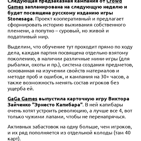
Следующая предзаказная кампания от
Crowd
Games
запланирована на следующую неделю и
будет посвящена русскому изданию игры
Stonesaga
. Проект кооперативный и предлагает
сформировать историю выживания собственного
племени, а попутно – суровый, но живой и
податливый мир.
Выделим, что обучение тут проходит прямо по ходу
дела, каждая партия посвящена отдельно взятому
поколению, в наличии различные мини-игры (для
рыбалки, охоты и пр.), система создания предметов,
основанная на изучении свойств материалов и
методе проб и ошибок, и кампания на 30+ часов, а
также возможность менять состав игроков без
ущерба ей.
GaGa Games
выпустила карточную игру Виктора
Зайченко "Эрнесто Капибара"
. В ней капибары
очень хотят устроить революцию, а лучше все 4, вот
только чужими лапами, чтобы не перенапрячься.
Активных забастовок на одну больше, чем игроков,
и их ряд пополняется из отдельной колоды (там 40
карт).