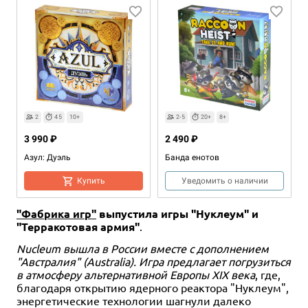
2
45
10+
2-5
20+
8+
3 990 ₽
2 490 ₽
Азул: Дуэль
Банда енотов
Купить
Уведомить о наличии
"Фабрика игр"
выпустила игры "Нуклеум" и
"Терракотовая армия"
.
Nucleum вышла в России вместе с дополнением
"Австралия" (Australia). Игра предлагает погрузиться
в атмосферу альтернативной Европы XIX века
, где,
благодаря открытию ядерного реактора "Нуклеум",
энергетические технологии шагнули далеко
Дополнение
1-4
75-135
Дополнение
Хит
Дополнение
1-4
1-4
30-90
75-135
1-4