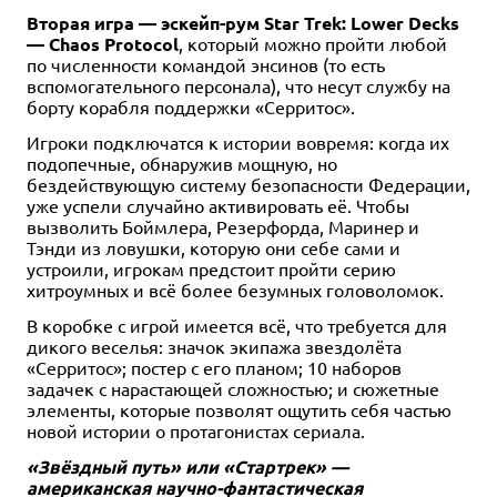
Вторая игра — эскейп-рум Star Trek: Lower Decks
— Chaos Protocol
, который можно пройти любой
по численности командой энсинов (то есть
вспомогательного персонала), что несут службу на
борту корабля поддержки «Серритос».
Игроки подключатся к истории вовремя: когда их
подопечные, обнаружив мощную, но
бездействующую систему безопасности Федерации,
уже успели случайно активировать её. Чтобы
вызволить Боймлера, Резерфорда, Маринер и
Тэнди из ловушки, которую они себе сами и
устроили, игрокам предстоит пройти серию
хитроумных и всё более безумных головоломок.
В коробке с игрой имеется всё, что требуется для
дикого веселья: значок экипажа звездолёта
«Серритос»; постер с его планом; 10 наборов
задачек с нарастающей сложностью; и сюжетные
элементы, которые позволят ощутить себя частью
новой истории о протагонистах сериала.
«Звёздный путь» или «Стартрек» —
американская научно-фантастическая