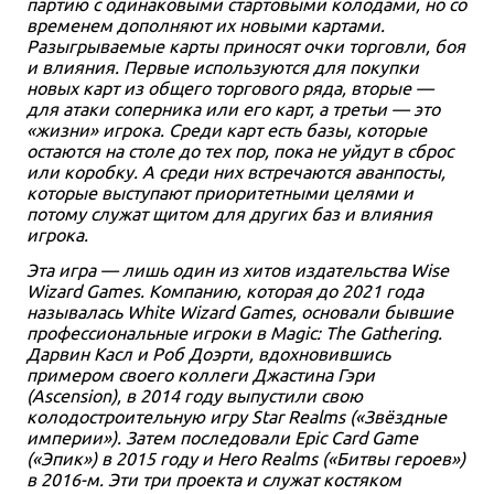
партию с одинаковыми стартовыми колодами, но со
Купить
временем дополняют их новыми картами.
Разыгрываемые карты приносят очки торговли, боя
и влияния. Первые используются для покупки
новых карт из общего торгового ряда, вторые —
для атаки соперника или его карт, а третьи — это
«жизни» игрока. Среди карт есть базы, которые
остаются на столе до тех пор, пока не уйдут в сброс
или коробку. А среди них встречаются аванпосты,
которые выступают приоритетными целями и
потому служат щитом для других баз и влияния
игрока.
Эта игра — лишь один из хитов издательства Wise
Wizard Games. Компанию, которая до 2021 года
называлась White Wizard Games, основали бывшие
профессиональные игроки в Magic: The Gathering.
Дарвин Касл и Роб Доэрти, вдохновившись
примером своего коллеги Джастина Гэри
(Ascension), в 2014 году выпустили свою
колодостроительную игру Star Realms («Звёздные
империи»). Затем последовали Epic Card Game
(«Эпик») в 2015 году и Hero Realms («Битвы героев»)
в 2016-м. Эти три проекта и служат костяком