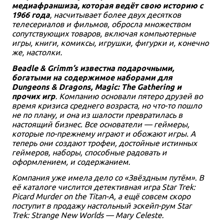
медиафраншиза, которая ведёт свою историю с
1966 года
, насчитывает более двух десятков
телесериалов и фильмов, обросла множеством
сопутствующих товаров, включая компьютерные
игры, книги, комиксы, игрушки, фигурки и, конечно
же, настолки.
Beadle & Grimm’s известна подарочными,
богатыми на содержимое наборами для
Dungeons & Dragons, Magic: The Gathering и
прочих игр
. Компанию основали пятеро друзей во
время кризиса среднего возраста, но что-то пошло
не по плану, и она из шалости превратилась в
настоящий бизнес. Все основатели — геймеры,
которые по-прежнему играют и обожают игры. А
теперь они создают трофеи, достойные истинных
геймеров, наборы, способные радовать и
оформлением, и содержанием.
Компания уже имела дело со «Звёздным путём». В
её каталоге числится детективная игра Star Trek:
Picard Murder on the Titan-A, а ещё совсем скоро
поступит в продажу настольный эскейп-рум Star
Trek: Strange New Worlds — Mary Celeste.