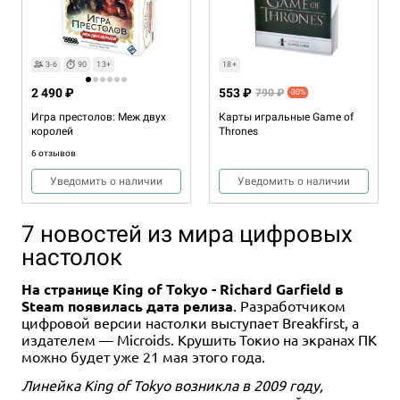
3-6
90
13+
18+
2 490 ₽
553 ₽
790 ₽
-30%
Игра престолов: Меж двух
Карты игральные Game of
королей
Thrones
6 отзывов
Уведомить о наличии
Уведомить о наличии
7 новостей из мира цифровых
настолок
На странице King of Tokyo - Richard Garfield в
Steam появилась дата релиза
. Разработчиком
цифровой версии настолки выступает Breakfirst, а
издателем — Microids. Крушить Токио на экранах ПК
можно будет уже 21 мая этого года.
Линейка King of Tokyo возникла в 2009 году,