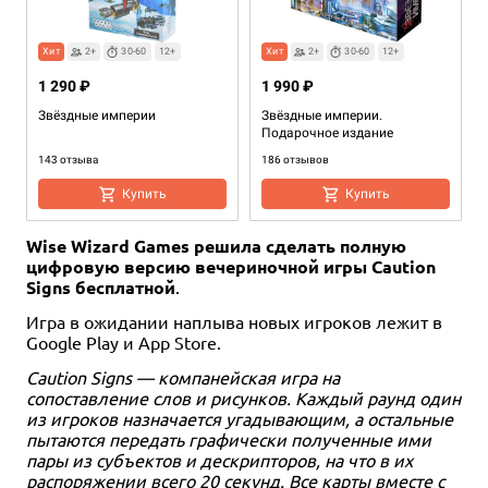
Хит
2+
30-60
12+
Хит
2+
30-60
12+
1 290 ₽
1 990 ₽
Звёздные империи
Звёздные империи.
Подарочное издание
143 отзыва
186 отзывов
Купить
Купить
Wise Wizard Games решила сделать полную
цифровую версию вечериночной игры Caution
Signs бесплатной
.
Игра в ожидании наплыва новых игроков лежит в
Google Play и App Store.
Caution Signs — компанейская игра на
Дополнение
2-6
20-60
сопоставление слов и рисунков. Каждый раунд один
2-6
20-60
12+
12+
из игроков назначается угадывающим, а остальные
пытаются передать графически полученные ими
4 990 ₽
1 990 ₽
пары из субъектов и дескрипторов, на что в их
Звёздные империи: Наследие
Звёздные империи: Наследие.
распоряжении всего 20 секунд. Все карты вместе с