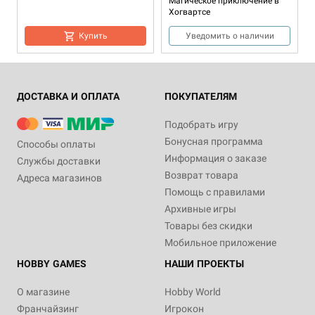
Магическое приключение в
Хогвартсе
Купить
Уведомить о наличии
ДОСТАВКА И ОПЛАТА
ПОКУПАТЕЛЯМ
Подобрать игру
Бонусная программа
Способы оплаты
Информация о заказе
Службы доставки
Возврат товара
Адреса магазинов
2-6
17+
2-6
8+
Помощь с правилами
3 990 ₽
3 990 ₽
Архивные игры
Монополия: Рик и Морти
Монополия: Наруто
Товары без скидки
15 отзывов
Мобильное приложение
Уведомить о наличии
Уведомить о наличии
HOBBY GAMES
НАШИ ПРОЕКТЫ
О магазине
Hobby World
Франчайзинг
Игрокон