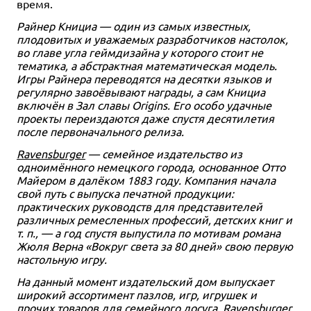
время.
Райнер Книциа — один из самых известных,
плодовитых и уважаемых разработчиков настолок,
во главе угла геймдизайна у которого стоит не
тематика, а абстрактная математическая модель.
Игры Райнера переводятся на десятки языков и
регулярно завоёвывают награды, а сам Книциа
включён в Зал славы Origins. Его особо удачные
проекты переиздаются даже спустя десятилетия
после первоначального релиза.
Ravensburger
— семейное издательство из
одноимённого немецкого города, основанное Отто
Майером в далёком 1883 году. Компания начала
свой путь с выпуска печатной продукции:
практических руководств для представителей
различных ремесленных профессий, детских книг и
т. п., — а год спустя выпустила по мотивам романа
Жюля Верна «Вокруг света за 80 дней» свою первую
настольную игру.
На данный момент издательский дом выпускает
широкий ассортимент пазлов, игр, игрушек и
прочих товаров для семейного досуга. Ravensburger