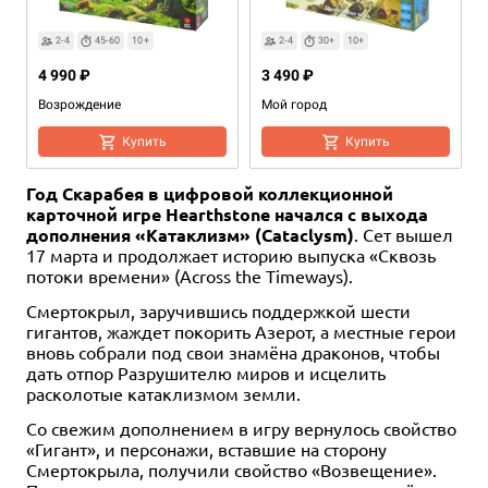
2-4
45-60
10+
2-4
30+
10+
4 990 ₽
3 490 ₽
Возрождение
Мой город
Купить
Купить
Год Скарабея в цифровой коллекционной
карточной игре Hearthstone начался с выхода
дополнения «Катаклизм» (Cataclysm)
. Сет вышел
17 марта и продолжает историю выпуска «Сквозь
потоки времени» (Across the Timeways).
Смертокрыл, заручившись поддержкой шести
гигантов, жаждет покорить Азерот, а местные герои
2-5
30-45
вновь собрали под свои знамёна драконов, чтобы
2-4
2-4
2-6
2
3-5
20-30
30
15-20
20-40
10+
10+
8+
10+
7+
10+
10+
2-5
2-5
2
2-4
20-30
30-60
20+
60+
4+
14+
10+
12+
дать отпор Разрушителю миров и исцелить
расколотые катаклизмом земли.
3 490 ₽
999 ₽
1 043 ₽
1 490 ₽
560 ₽
4 490 ₽
1 490 ₽
1 490 ₽
3 990 ₽
1 494 ₽
1 490 ₽
2 490 ₽
-30%
-40%
Мой Остров
Лови мышей
Портрет Императора
Нептун и Веста
Офис!
Настольная игра "Ра"
Черепашьи бега
Сумерки Венеции
Скала ведьм
Шерлок Холмс
Со свежим дополнением в игру вернулось свойство
«Гигант», и персонажи, вставшие на сторону
1 отзыв
30 отзывов
1 отзыв
Купить
Купить
Купить
Купить
Купить
Купить
Купить
Смертокрыла, получили свойство «Возвещение».
Купить
Купить
Купить