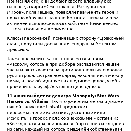
Применяя его, они делают своего владыку всё
сильнее, а карта «Смертокрыл, Разрушитель
миров», появившись, позволяет заменить героя и
попутно обрушить на поле боя катаклизмы; и чем
активнее использовалось свойство «Возвещение»
— тем в большем количестве.
Классы персонажей, принявших сторону «Драконьей
стаи», получили доступ к легендарным Аспектам
драконов.
Также появились карты с новым свойством
«Раскол», которые при доборе распадаются на две
части и оказываются на противоположных сторонах
руки игрока. Сыграв все карты, находящиеся между
ними, игрок объединяет их в единое целое, чтобы
применить пару эффектов по цене одного.
11 июня выйдет видеоигра Monopoly: Star Wars
Heroes vs. Villains
. Так что уже этим летом и даже в
нашей галактике Ubisoft предложит
переосмысление классики: достойные кино
моменты; игровое поле со знаковыми местами из
«Звёздных войн»; широкий выбор героев и злодеев
из саги, каждый из которых наделён собственными