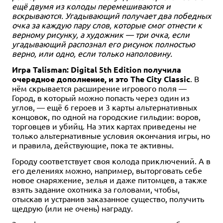
Набор перезагрузки
ещё двумя из колоды перемешиваются и
6 отзывов
вскрываются. Угадывающий получает два победных
Уведомить о наличии
Купить
очка за каждую пару слов, которые смог отнести к
верному рисунку, а художник — три очка, если
угадывающий распознал его рисунок полностью
верно, или одно, если только наполовину.
Игра Talisman: Digital 5th Edition получила
очередное дополнение, и это The City Classic
. В
нём скрывается расширение игрового поля —
Город, в который можно попасть через один из
углов, — ещё 6 героев и 3 карты альтернативных
концовок, по одной на городские гильдии: воров,
торговцев и убийц. На этих картах приведены не
только альтернативные условия окончания игры, но
и правила, действующие, пока те активны.
Городу соответствует своя колода приключений. А в
его делениях можно, например, выторговать себе
новое снаряжение, зелья и даже питомцев, а также
взять задание охотника за головами, чтобы,
отыскав и устранив заказанное существо, получить
щедрую (или не очень) награду.