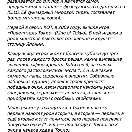
развивается до сих пор и является самой
продаваемой в каталоге французского издательства
IELLO. Её суммарный мировой тираж составляет
более миллиона копий.
Первой в серии KOT, в 2009 году, вышла игра
«Повелитель Токио» (King of Tokyo). В ней игроки в
роли монстров выясняют отношения и крушат
столицу Японии.
Каждый ход игрок может бросить кубики до трёх
раз, после каждого броска решая, какие выпавшие
значения зафиксировать. Кубиков 6, на гранях
каждого расположились числа 1, 2 и 3, а также
символы лапы, сердечка и энергии. Собранные
наборы из единиц, двоек и троек приносят
победные очки, лапы позволяют наносить урон
соперникам, сердечки — лечиться, а энергия —
приобретать карты с особыми свойствами.
Монстры могут находиться в Токио и вне его:
первые наносят урон вторым, а вторые — первым; а
ещё вторые могут лечиться, зато первые получают
бонусные очки (1 очко — при входе в Токио, по 2
очка в начале хода в Токио).