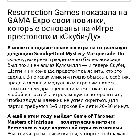
Resurrection Games показала на
GAMA Expo свои новинки,
которые основаны на «Игре
престолов» и «Скуби-Ду»
В июне в продаже появится игра на социальную
Дополнение
2-6
120-240
дедукцию Scooby-Doo! Mystery Masquerade
. По
14+
14+
14+
14+
14+
сюжету, во время грандиозного бала-маскарада
был похищен алмаз Кулсвилля — и теперь Скуби,
3 490 ₽
750 ₽
650 ₽
750 ₽
750 ₽
Шэгги и их команде предстоит выяснить, кто это
Звёздный путь: Приключения
Звёздный путь: Приключения
Звёздный путь: Приключения
Звёздный путь: Приключения
Звёздный путь: Приключения
сделал. В поисках улик им нужно обыскать особняк,
в космосе. Ширма ведущего
в космосе. Бланки
в космосе. Приключение "Лес
в космосе. Многоразовые
в космосе. Бланки
представленный модульным игровым полем.
персонажей "Следующее
раздора"
бланки персонажей
персонажей оригинального
Похитителем драгоценности может оказаться
поколение"
сериала
Купить
любой из гостей, а игрокам нужно поторопиться,
Купить
Купить
чтобы злоумышленник не успел скрыться. Для
Купить
Купить
партии требуется 3–5 игроков 8+ лет и 20–30 минут.
А ещё в этом году выйдет Game of Thrones:
Masters of Intrigue — политические интриги
Вестероса в виде карточной игры со взятками
.
Участники, разыгрывая карты, которые отображают