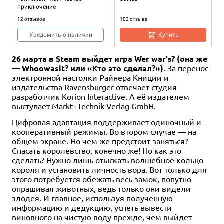
приключение
12 отзывов
102 отзыва
Уведомить о наличии
Купить
26 марта в Steam выйдет игра Wer war's? (она же
— Whoowasit? или «Кто это сделал?»)
. За перенос
электронной настолки Райнера Книции и
издательства Ravensburger отвечает студия-
разработчик Korion Interactive. А её издателем
выступает Markt+Technik Verlag GmbH.
Цифровая адаптация поддерживает одиночный и
кооперативный режимы. Во втором случае — на
2-4
45
12+
Хит
2-5
120-180
13+
общем экране. Но чем же предстоит заняться?
Спасать королевство, конечно же! Но как это
8 490 ₽
3 990 ₽
сделать? Нужно лишь отыскать волшебное кольцо
Мистическая Долина.
Ярость Дракулы. Третья
короля и установить личность вора. Вот только для
Расширенное издание
редакция
этого потребуется обежать весь замок, попутно
138 отзывов
опрашивая животных, ведь только они видели
Купить
злодея. И главное, используя полученную
Купить
информацию и дедукцию, успеть вывести
виновного на чистую воду прежде, чем выйдет