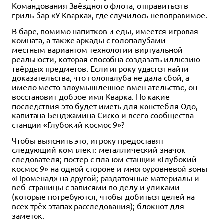
Командования Звёздного флота, отправиться в
гриль-бар «У Кварка», где случилось непоправимое.
В баре, помимо напитков и еды, имеется игровая
комната, а также аркады с голопалубами —
местным вариантом технологии виртуальной
реальности, которая способна создавать иллюзию
твёрдых предметов. Если игроку удастся найти
доказательства, что голопалуба не дала сбой, а
имело место злоумышленное вмешательство, он
восстановит доброе имя Кварка. Но какие
последствия это будет иметь для констебля Одо,
капитана Бенджамина Сиско и всего сообщества
станции «Глубокий космос 9»?
Чтобы выяснить это, игроку предоставят
следующий комплект: металлический значок
следователя; постер с планом станции «Глубокий
космос 9» на одной стороне и многоуровневой зоны
«Променад» на другой; раздаточные материалы и
веб-страницы с записями по делу и уликами
(которые потребуются, чтобы добиться целей на
всех трёх этапах расследования); блокнот для
заметок.