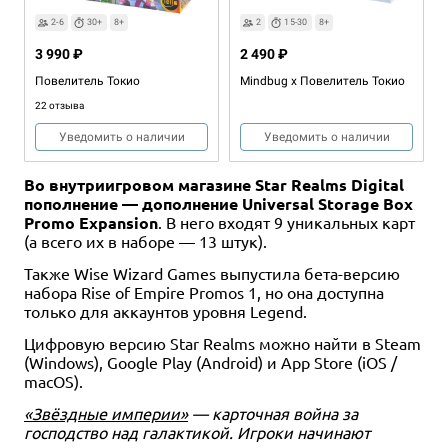
2-6
30+
8+
2
15-30
8+
3 990 ₽
2 490 ₽
Повелитель Токио
Mindbug x Повелитель Токио
22 отзыва
Уведомить о наличии
Уведомить о наличии
Во внутриигровом магазине Star Realms Digital
пополнение — дополнение Universal Storage Box
Promo Expansion
. В него входят 9 уникальных карт
(а всего их в наборе — 13 штук).
Также Wise Wizard Games выпустила бета-версию
набора Rise of Empire Promos 1, но она доступна
только для аккаунтов уровня Legend.
2-4
45+
14+
Дополнение
2-5
45
10+
Цифровую версию Star Realms можно найти в Steam
(Windows), Google Play (Android) и App Store (iOS /
5 490 ₽
2 990 ₽
macOS).
Королевство кроликов
Королевство кроликов: В
«Звёздные империи»
— карточная война за
облаках
6 отзывов
господство над галактикой. Игроки начинают
Уведомить о наличии