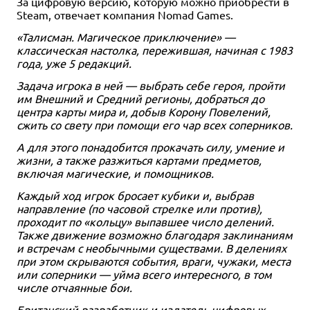
За цифровую версию, которую можно приобрести в
Steam, отвечает компания Nomad Games.
«Талисман. Магическое приключение» —
классическая настолка, пережившая, начиная с 1983
года, уже 5 редакций.
Задача игрока в ней — выбрать себе героя, пройти
им Внешний и Средний регионы, добраться до
центра карты мира и, добыв Корону Повелений,
сжить со свету при помощи его чар всех соперников.
А для этого понадобится прокачать силу, умение и
жизни, а также разжиться картами предметов,
включая магические, и помощников.
Каждый ход игрок бросает кубики и, выбрав
направление (по часовой стрелке или против),
проходит по «кольцу» выпавшее число делений.
Также движение возможно благодаря заклинаниям
и встречам с необычными существами. В делениях
при этом скрываются события, враги, чужаки, места
или соперники — уйма всего интересного, в том
числе отчаянные бои.
Британский разработчик и издатель цифровых