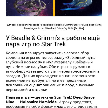
Для баннеров использовано изображение
Beadle-Grimms-Star-Trek.jpg
с веб-сайта
bleedingcool.com / Beadle & Grimm’s / 2026 [Fair Use]
У Beadle & Grimm’s в работе ещё
пара игр по Star Trek
Компания планирует запустить в апреле сбор
средств на игры по телесериалу «Звёздный путь:
Глубокий космос 9» и мультсериалу «Звёздный
путь: Нижние палубы». Обе игры погружают в
атмосферу «Звёздного пути» через головоломки и
загадки. Для их прохождения знать все тонкости
вселенной не требуется, но и её преданные
поклонники оценят внимание к лору, знакомых
персонажей и отсылки.
Первая игра — детектив Star Trek: Deep Space
Nine — Holosuite Homicide
. Игроку предстоит,
вообразив на себе форму младшего следователя