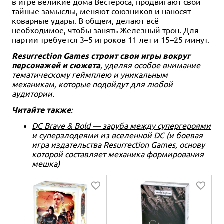
в игре великие дома Вестероса, продвигают свои
тайные замыслы, меняют союзников и наносят
коварные удары. В общем, делают всё
необходимое, чтобы занять Железный трон. Для
партии требуется 3–5 игроков 11 лет и 15–25 минут.
Resurrection Games строит свои игры вокруг
персонажей и сюжета
, уделяя особое внимание
тематическому геймплею и уникальным
механикам, которые подойдут для любой
аудитории.
Читайте также
:
DC Brave & Bold — заруба между супергероями
и суперзлодеями из вселенной DC
(и боевая
игра издательства Resurrection Games, основу
которой составляет механика формирования
мешка)