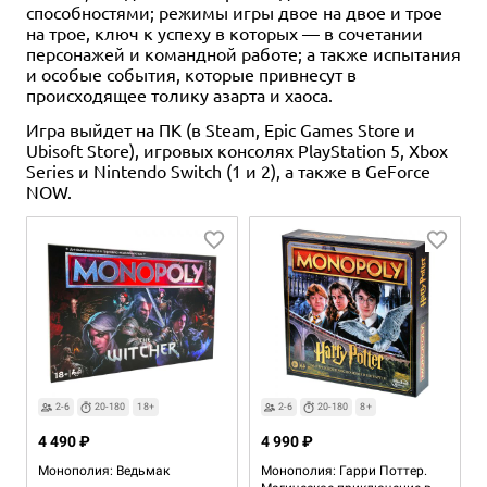
способностями; режимы игры двое на двое и трое
на трое, ключ к успеху в которых — в сочетании
персонажей и командной работе; а также испытания
и особые события, которые привнесут в
происходящее толику азарта и хаоса.
Игра выйдет на ПК (в Steam, Epic Games Store и
Ubisoft Store), игровых консолях PlayStation 5, Xbox
Series и Nintendo Switch (1 и 2), а также в GeForce
NOW.
2-6
20-180
18+
2-6
20-180
8+
4 490 ₽
4 990 ₽
Монополия: Ведьмак
Монополия: Гарри Поттер.