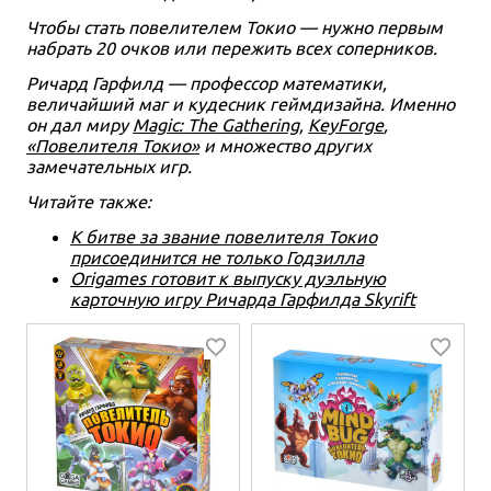
Чтобы стать повелителем Токио — нужно первым
набрать 20 очков или пережить всех соперников.
Ричард Гарфилд — профессор математики,
величайший маг и кудесник геймдизайна. Именно
он дал миру
Magic: The Gathering
,
KeyForge
,
«Повелителя Токио»
и множество других
замечательных игр.
Читайте также:
К битве за звание повелителя Токио
присоединится не только Годзилла
Origames готовит к выпуску дуэльную
карточную игру Ричарда Гарфилда Skyrift