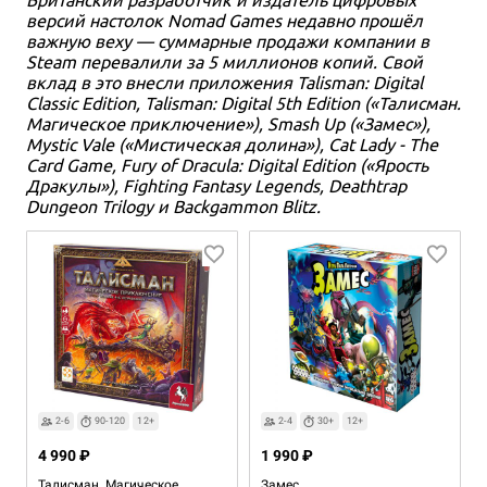
версий настолок Nomad Games недавно прошёл
важную веху — суммарные продажи компании в
Steam перевалили за 5 миллионов копий. Свой
вклад в это внесли приложения Talisman: Digital
Classic Edition, Talisman: Digital 5th Edition («Талисман.
Магическое приключение»), Smash Up («Замес»),
Mystic Vale («Мистическая долина»), Cat Lady - The
Card Game, Fury of Dracula: Digital Edition («Ярость
Дракулы»), Fighting Fantasy Legends, Deathtrap
Dungeon Trilogy и Backgammon Blitz.
2-6
90-120
12+
2-4
30+
12+
4 990 ₽
1 990 ₽
Талисман. Магическое
Замес