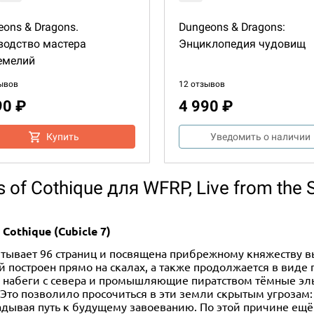
ons & Dragons.
Dungeons & Dragons:
водство мастера
Энциклопедия чудовищ
емелий
ывов
12 отзывов
90 ₽
4 990 ₽
Купить
Уведомить о наличии
of Cothique для WFRP, Live from the 
Cothique (Cubicle 7)
итывает 96 страниц и посвящена прибрежному княжеству в
й построен прямо на скалах, а также продолжается в виде
набеги с севера и промышляющие пиратством тёмные эльф
. Это позволило просочиться в эти земли скрытым угрозам
ладывая путь к будущему завоеванию. По этой причине ещё