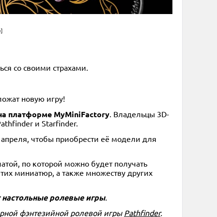
]
ся со своими страхами.
ложат новую игру!
на платформе MyMiniFactory
. Владельцы 3D-
finder и Starfinder.
 апреля, чтобы приобрести её модели для
латой, по которой можно будет получать
этих миниатюр, а также множеству других
т настольные ролевые игры
.
лярной фэнтезийной ролевой игры
Pathfinder
.