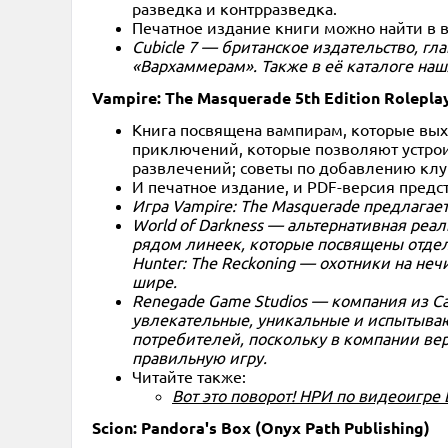
разведка и контрразведка.
Печатное издание книги можно найти в в
Cubicle 7 — британское издательство, г
«Вархаммерам». Также в её каталоге наш
Vampire: The Masquerade 5th Edition Rolepla
Книга посвящена вампирам, которые выхо
приключений, которые позволяют устрои
развлечений; советы по добавлению клуб
И печатное издание, и PDF-версия предс
Игра Vampire: The Masquerade предлагает
World of Darkness — альтернативная реа
рядом линеек, которые посвящены отдель
Hunter: The Reckoning — охотники на не
шире.
Renegade Game Studios — компания из Са
увлекательные, уникальные и испытываю
потребителей, поскольку в компании веря
правильную игру.
Читайте также:
Вот это поворот! НРИ по видеоигре 
Scion: Pandora's Box (Onyx Path Publishing)