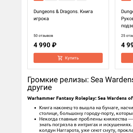
Dungeons & Dragons. Книга
Dunge
игрока
Руко
подз
50 отзывов
25 отз
4 990 ₽
4 9
Купить
Громкие релизы: Sea Wardens 
другие
Warhammer Fantasy Roleplay: Sea Wardens of 
Книга наконец-то вышла на бумаге, насч
столице, большому городу-порту, которы
Некогда главные проблемы княжества — 
знать погрязла в интригах и искушениях
колдун Наггарота, уже сеют смуту, прок