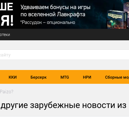
отеки
ККИ
Берсерк
MTG
НРИ
Сборные мо
Paizo?
и другие зарубежные новости и