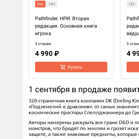
Хит
16+
12+
Pathfinder. НРИ. Вторая
Pathf
редакция. Основная книга
реда
игрока
веду
4 отзыва
3 отзы
4 990 ₽
4 9
Купить
1 сентября в продаже появит
320-страничная книга компании DK (Dorling K
«Подземелий и драконов»: от самых знамениты
космические просторы Спеллджаммера до Грей
Авторы намерены раскрыть все грани D&D и п
монстров, что бродят по землям и грозят иск
защите, а также знаковые предметы, которые н