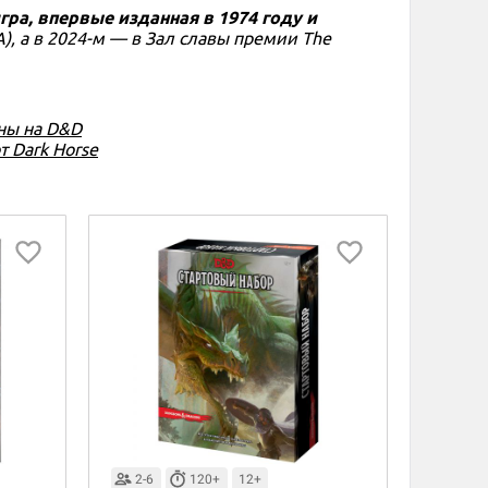
гра, впервые изданная в 1974 году и
), а в 2024-м — в Зал славы премии The
ны на D&D
т Dark Horse
2-6
120+
12+