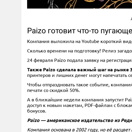
Paizo готовит что-то пугающ
Компания выложила на Youtube короткий виде
Сколько времени на подготовку? Релиз загадоч
24 февраля Paizo подала заявку на регистраци
Также Paizo сделала важный шаг на рынке 
принтеров и лишних денег могут напечатать с
Чтобы отпраздновать такое событие, компани
печати со скидкой 50%.
А в ближайшие недели компания запустит Paizo
доступ к новым макетам, PDF-файлам с блока
бонусов.
Paizo — американское издательство из Ред
Компания основана в 2002 году, но её расцв