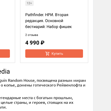
12+
Pathfinder. НРИ. Вторая
редакция. Основной
бестиарий: Набор фишек
2 отзыва
4 990 ₽
Купить
edia
enguin Random House, посвящена разным мирам
у о копье, домены готического Рейвенлофта и
егендарные места с богатым прошлым,
елые страны, и героев, стоящих на их
али.