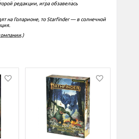
торой редакции, игра обзавелась
ят на Голарионе, то Starfinder — в солнечной
нция.
компании
.)