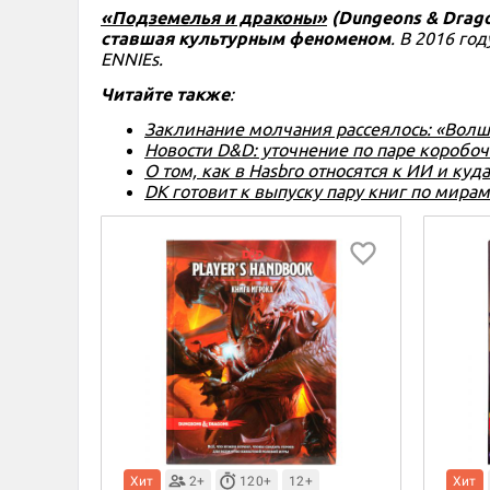
«Подземелья и драконы»
(Dungeons & Drago
ставшая культурным феноменом
. В 2016 го
ENNIEs.
Читайте также
:
Заклинание молчания рассеялось: «Вол
Новости D&D: уточнение по паре коробочн
О том, как в Hasbro относятся к ИИ и ку
DK готовит к выпуску пару книг по мира
Хит
2+
120+
12+
Хит