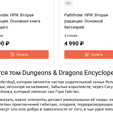
16+
inder. НРИ. Вторая
Pathfinder. НРИ. Вторая
кция. Основная книга
редакция. Основной
щего
бестиарий
ва
3 отзыва
90 ₽
4 990 ₽
Купить
Купить
ся том Dungeons & Dragons Encyclop
indersley), которая является частью издательской семьи P
х, несмотря на название, Забытых королевств, через Саг
хока, который написал сам Гэри Гайгэкс.
оказать, какие элементы делают уникальными её миры: л
ателям приключений гибелью, злодеев, терроризирующих ц
есут зло или добро в зависимости от того, в чьи руки поп