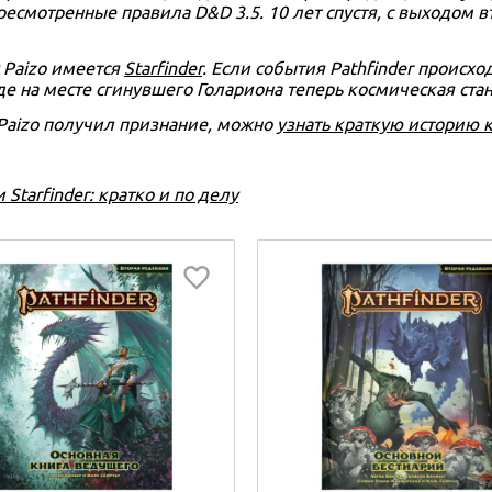
ресмотренные правила D&D 3.5. 10 лет спустя, с выходом в
у Paizo имеется
Starfinder
. Если события Pathfinder происход
де на месте сгинувшего Голариона теперь космическая ста
 Paizo получил признание, можно
узнать краткую историю 
 Starfinder: кратко и по делу