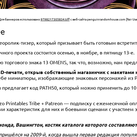
Для баннеров использовано
9798217305834.tiff
с веб-сайта penguinrandomhouse.com [Fair Use
ее
оролик-тизер, который призывает быть готовым встретить
ного проекта состоится осенью, в ноябре, в пятницу 13-е.
ю торгового знака 13 OMENS, так что, возможно, нам пред
3D-печати, открыв собственный магазинчик с макетами 
ебе миниатюры, изображающие знаковых персонажей из Path
я предлагает код PATH50, который можно применить до 10
 Printables Tribe + Patreon — подписку с ежемесячной оп
ми характеристик для них и боевыми сценами с участием 
монда, Вашингтон, костяк каталога которого составляю
ет пришёлся на 2009-й, когда вышла первая редакция попу