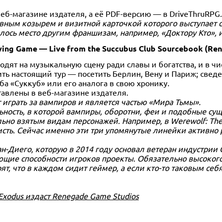
еб-магазине издателя, а её PDF-версию — в DriveThruRPG.
лавным козырем и визитной карточкой которого выступает 
лось место другим франшизам, например, «Доктору Кто», 
ying Game — Live from the Succubus Club Sourcebook (Re
дят на музыкальную сцену ради славы и богатства, и в чи
ть настоящий тур — посетить Берлин, Вену и Париж; свед
а «Суккуб» или его аналога в свою хронику.
тавлены в веб-магазине издателя.
 играть за вампиров и является частью «Мира Тьмы».
льность, в которой вампиры, оборотни, феи и подобные су
но взятым видам персонажей. Например, в Werewolf: The 
чисть. Сейчас именно эти три упомянутые линейки активно
н-Диего, которую в 2014 году основал ветеран индустрии С
щие способности игроков проекты. Обязательно высокого 
т, что в каждом сидит геймер, а если кто-то таковым себя 
Exodus издаст Renegade Game Studios