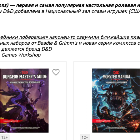
ns) — первая и самая популярная настольная ролевая и
ду D&D добавлена в Национальный зал славы игрушек (США
шебники побережья» наконец-то озвучили ближайшие пла
ых наборов от Beadle & Grimm’s и новая серия комиксов о
да движется бренд D&D
м Games Workshop
12+
12+