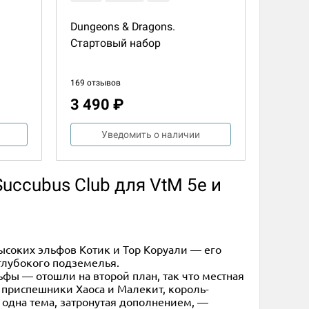
Dungeons & Dragons.
Стартовый набор
169 отзывов
3 490 ₽
Уведомить о наличии
Succubus Club для VtM 5e и
ысоких эльфов Котик и Тор Коруали — его
 глубокого подземелья.
ы — отошли на второй план, так что местная
: приспешники Хаоса и Малекит, король-
 одна тема, затронутая дополнением, —