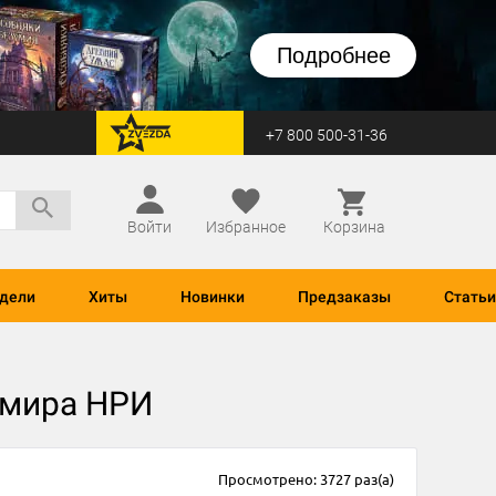
Подробнее
+7 800 500-31-36
перейти на Zvezda
Войти
Избранное
Корзина
дели
Хиты
Новинки
Предзаказы
Статьи
з мира НРИ
Просмотрено: 3727 раз(а)