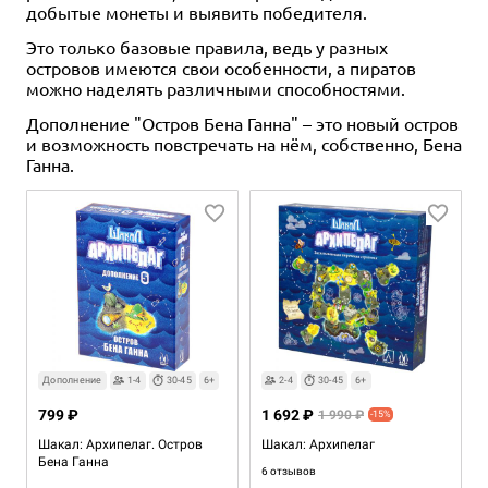
добытые монеты и выявить победителя.
Это только базовые правила, ведь у разных
островов имеются свои особенности, а пиратов
можно наделять различными способностями.
Дополнение "Остров Бена Ганна" – это новый остров
и возможность повстречать на нём, собственно, Бена
Ганна.
Дополнение
1-4
30-45
6+
2-4
30-45
6+
799 ₽
1 692 ₽
1 990 ₽
-15%
Шакал: Архипелаг. Остров
Шакал: Архипелаг
Бена Ганна
6 отзывов