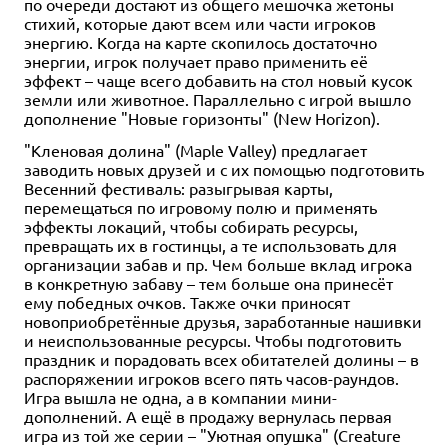
по очереди достают из общего мешочка жетоны
стихий, которые дают всем или части игроков
энергию. Когда на карте скопилось достаточно
энергии, игрок получает право применить её
эффект – чаще всего добавить на стол новый кусок
земли или животное. Параллельно с игрой вышло
дополнение "Новые горизонты" (New Horizon).
"Кленовая долина" (Maple Valley) предлагает
заводить новых друзей и с их помощью подготовить
Весенний фестиваль: разыгрывая карты,
перемещаться по игровому полю и применять
эффекты локаций, чтобы собирать ресурсы,
превращать их в гостинцы, а те использовать для
организации забав и пр. Чем больше вклад игрока
в конкретную забаву – тем больше она принесёт
ему победных очков. Также очки приносят
новоприобретённые друзья, заработанные нашивки
и неиспользованные ресурсы. Чтобы подготовить
праздник и порадовать всех обитателей долины – в
распоряжении игроков всего пять часов-раундов.
Игра вышла не одна, а в компании мини-
дополнений. А ещё в продажу вернулась первая
игра из той же серии – "Уютная опушка" (Creature