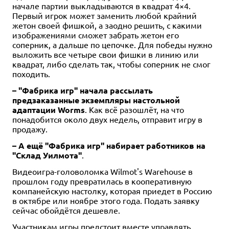
начале партии выкладываются в квадрат 4×4.
Первый игрок может заменить любой крайний
жетон своей фишкой, а заодно решить, с какими
изображениями сможет забрать жетон его
соперник, а дальше по цепочке. Для победы нужно
выложить все четыре свои фишки в линию или
квадрат, либо сделать так, чтобы соперник не смог
походить.
– "Фабрика игр" начала рассылать
предзаказанные экземпляры настольной
адаптации Worms
. Как всё разошлёт, на что
понадобится около двух недель, отправит игру в
продажу.
– А ещё "Фабрика игр" набирает работников на
"Склад Уилмота"
.
Видеоигра-головоломка Wilmot's Warehouse в
прошлом году превратилась в кооперативную
компанейскую настолку, которая приедет в Россию
в октябре или ноябре этого года. Подать заявку
сейчас обойдётся дешевле.
Участникам игры предстоит вместе управлять