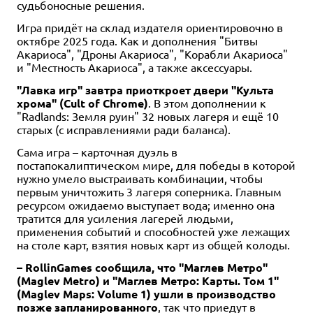
судьбоносные решения.
Игра придёт на склад издателя ориентировочно в
октябре 2025 года. Как и дополнения "Битвы
Акариоса", "Дроны Акариоса", "Корабли Акариоса"
и "Местность Акариоса", а также аксессуары.
"Лавка игр" завтра приоткроет двери "Культа
хрома" (Cult of Chrome)
. В этом дополнении к
"Radlands: Земля руин" 32 новых лагеря и ещё 10
старых (с исправлениями ради баланса).
Сама игра – карточная дуэль в
постапокалиптическом мире, для победы в которой
нужно умело выстраивать комбинации, чтобы
первым уничтожить 3 лагеря соперника. Главным
ресурсом ожидаемо выступает вода; именно она
тратится для усиления лагерей людьми,
применения событий и способностей уже лежащих
на столе карт, взятия новых карт из общей колоды.
– RollinGames сообщила, что "Маглев Метро"
(Maglev Metro) и "Маглев Метро: Карты. Том 1"
(Maglev Maps: Volume 1) ушли в производство
позже запланированного
, так что приедут в