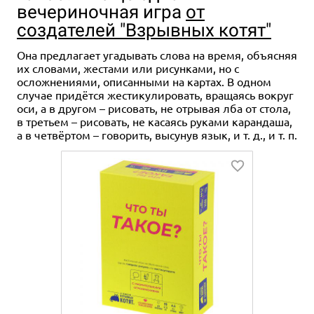
вечериночная игра
от
создателей "Взрывных котят"
Она предлагает угадывать слова на время, объясняя
их словами, жестами или рисунками, но с
Дополнение
2-5
30-45
7+
2-5
30-45
7+
осложнениями, описанными на картах. В одном
случае придётся жестикулировать, вращаясь вокруг
799 ₽
1 947 ₽
2 289 ₽
-15%
оси, а в другом – рисовать, не отрывая лба от стола,
Мачи Коро: Шарп
Набор игр "Мачи Коро":
в третьем – рисовать, не касаясь руками карандаша,
"Магнат"
а в четвёртом – говорить, высунув язык, и т. д., и т. п.
11 отзывов
95 отзывов
Купить
Купить