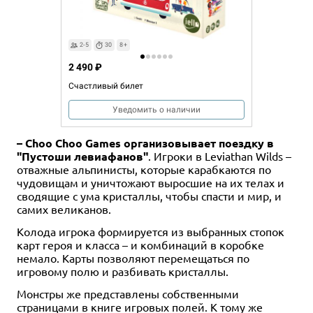
2-5
30
8+
2 490 ₽
Счастливый билет
Уведомить о наличии
– Choo Choo Games организовывает поездку в
"Пустоши левиафанов"
. Игроки в Leviathan Wilds –
отважные альпинисты, которые карабкаются по
чудовищам и уничтожают выросшие на их телах и
сводящие с ума кристаллы, чтобы спасти и мир, и
самих великанов.
Колода игрока формируется из выбранных стопок
карт героя и класса – и комбинаций в коробке
немало. Карты позволяют перемещаться по
игровому полю и разбивать кристаллы.
Монстры же представлены собственными
страницами в книге игровых полей. К тому же