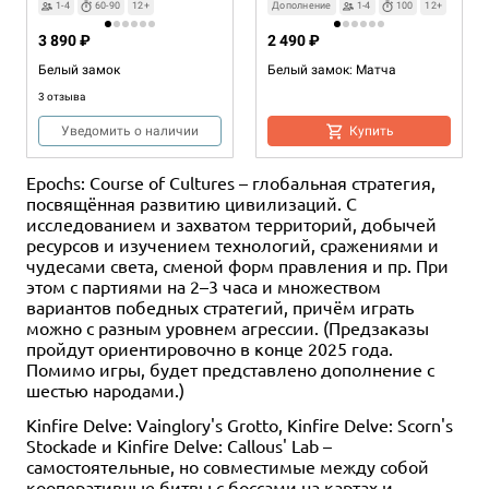
1-4
60-90
12+
Дополнение
1-4
100
12+
3 890 ₽
2 490 ₽
Белый замок
Белый замок: Матча
3 отзыва
Уведомить о наличии
Купить
Epochs: Course of Cultures – глобальная стратегия,
посвящённая развитию цивилизаций. С
исследованием и захватом территорий, добычей
ресурсов и изучением технологий, сражениями и
чудесами света, сменой форм правления и пр. При
этом с партиями на 2–3 часа и множеством
вариантов победных стратегий, причём играть
можно с разным уровнем агрессии. (Предзаказы
пройдут ориентировочно в конце 2025 года.
Помимо игры, будет представлено дополнение с
шестью народами.)
Kinfire Delve: Vainglory's Grotto, Kinfire Delve: Scorn's
Stockade и Kinfire Delve: Callous' Lab –
самостоятельные, но совместимые между собой
кооперативные битвы с боссами на картах и