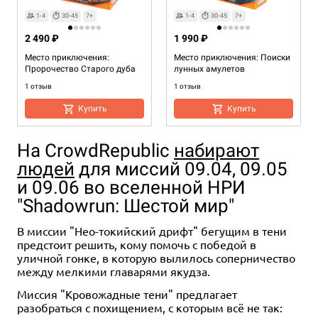
1-4
30-45
7+
1-4
30-45
7+
2 490 ₽
1 990 ₽
Место приключения:
Место приключения: Поиски
Пророчество Старого дуба
лунных амулетов
1 отзыв
1 отзыв
Купить
Купить
На CrowdRepublic
набирают
людей
для миссий 09.04, 09.05
и 09.06 во вселенной НРИ
"Shadowrun: Шестой мир"
В миссии "Нео-токийский дрифт" бегущим в тени
предстоит решить, кому помочь с победой в
уличной гонке, в которую вылилось соперничество
между мелкими главарями якудза.
Миссия "Кровожадные тени" предлагает
разобраться с похищением, с которым всё не так: