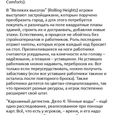
Comforts).
В "Великих высотах" (Rolling Heights) игроки
выступают застройщиками, которым поручено
преобразить город, а для этого потребуется
покупать и размещать на поле квадратные планы
зданий, строить их и достраивать, добавляя новые
этажи. Естественно, в процессе не обойтись без
стройматериалов и работников. Роль последних
играют миплы, которых игрок каждый ход бросает
на стол. Приземлившиеся на ноги работники
считаются усердными, на конечности или голову –
надёжными, а плашмя – уставшими. На уставших
работников можно надавить, перебросив их. Вот
только если переусердствовать, можно получить
забастовку (если все уставшие работники такими и
остались после повторного броска). Также
работники делятся по цветам-специализациям, так
что приносят разные ресурсы, а игрок постепенно
расширяет свой штат.
"Карманный детектив. Дело 4: Тёмные воды" – ещё
одно расследование, реализованное при помощи
карт. Всё, что есть у игроков, – время, и его надо