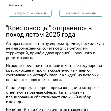
14 отзывов
Уведомить о наличии
Уведомить о наличии
"Крестоносцы" отправятся в
поход летом 2025 года
Авторы называют игру евроконтролем, поскольку в
ней евромеханики сочетаются с контролем
территорий, причём двух уровней – военного и
религиозного.
Дополнение
Дополнение
Игрокам предстоит возглавить четыре государства
крестоносцев и пройти сюжетную кампанию,
499 ₽
499 ₽
состоящую из четырёх глав, с каждой из которых
Shadowrun: Шестой мир.
Shadowrun: Шестой мир.
появляются новые механики.
Мобильный гримуар. Колода
Арсенал бегущего. Колода
заклинаний
оружия
Сердце проекта – крест приказов, цвета которого
отвечают за разные сферы. Такая система
Купить
Купить
планирования обеспечивает сложный выбор
ежеходно.
Не обойдётся и без тактических сражений с