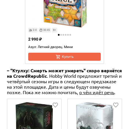
2-4
30-45
8+
2 990 ₽
Азул: Летний дворец. Мини
Купить
– "Ктулху: Смерть может умереть" скоро вернётся
на CrowdRepublic
. Hobby World предложит третий и
четвёртый сезоны игры в следующем предзаказе
на этой площадке. Дата и цены будут озвучены
позже. Пока же можно почитать,
о чём идёт речь
.