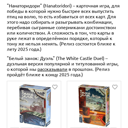
"Нанаторидори" (Nanatoridori) – карточная игра, для
победы в которой нужно быстрее всех выпустить
птиц на волю, то есть избавиться от всех карт. Для
этого надо собирать и разыгрывать комбинации,
перебивая сыгранные соперниками достоинством
или количеством. А сложность в том, что карты в
1-6
60+
12+
руке лежат в определённом порядке, который к
тому же нельзя менять. (Релиз состоится ближе к
499 ₽
лету 2025 года.)
Карманный Детектив: Дело
№3. Время на исходе (2021)
"Белый замок: Дуэль" (The White Castle Duel) –
дуэльная версия популярной и титулованной игры,
2 отзыва
о которой мы
рассказывали
в прошлом. (Релиз
Уведомить о наличии
пройдёт ближе к концу 2025 года.)