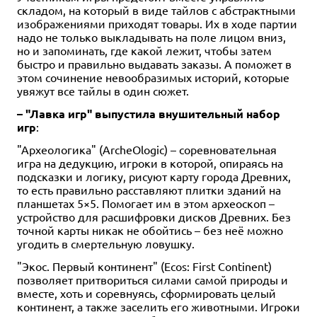
складом, на который в виде тайлов с абстрактными
изображениями приходят товары. Их в ходе партии
надо не только выкладывать на поле лицом вниз,
но и запоминать, где какой лежит, чтобы затем
быстро и правильно выдавать заказы. А поможет в
этом сочинение невообразимых историй, которые
увяжут все тайлы в один сюжет.
– "Лавка игр" выпустила внушительный набор
игр
:
"Археологика" (ArcheOlogic) – соревновательная
игра на дедукцию, игроки в которой, опираясь на
подсказки и логику, рисуют карту города Древних,
то есть правильно расставляют плитки зданий на
планшетах 5×5. Помогает им в этом археоскоп –
устройство для расшифровки дисков Древних. Без
точной карты никак не обойтись – без неё можно
угодить в смертельную ловушку.
"Экос. Первый континент" (Ecos: First Continent)
позволяет притвориться силами самой природы и
вместе, хоть и соревнуясь, сформировать целый
континент, а также заселить его животными. Игроки