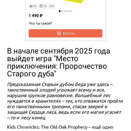
2+
15
16+
1 490 ₽
Что ты такое?
Купить
В начале сентября 2025 года
выйдет игра "Место
приключения: Пророчество
Старого дуба"
Предсказанная Старым дубом беда уже здесь –
таинственный злодей угрожает всему и вся,
нарушив хрупкое равновесие. Волшебный лес
нуждается в хранителях – тех, кто отважится пройти
его таинственными тропами, спасая зверей и
защищая Сердце леса, ведь если его магия угаснет
– то и лесу конец.
Kids Chronicles: The Old Oak Prophecy – ещё одно