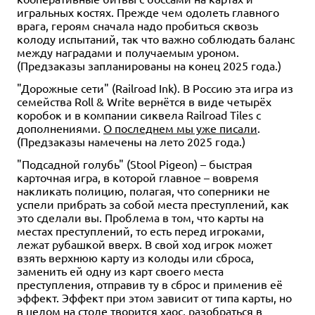
игральных костях. Прежде чем одолеть главного
врага, героям сначала надо пробиться сквозь
колоду испытаний, так что важно соблюдать баланс
между наградами и получаемым уроном.
(Предзаказы запланированы на конец 2025 года.)
"Дорожные сети" (Railroad Ink). В Россию эта игра из
семейства Roll & Write вернётся в виде четырёх
коробок и в компании сиквела Railroad Tiles с
дополнениями.
О последнем мы уже писали
.
(Предзаказы намечены на лето 2025 года.)
"Подсадной голубь" (Stool Pigeon) – быстрая
карточная игра, в которой главное – вовремя
накликать полицию, полагая, что соперники не
успели прибрать за собой места преступлений, как
это сделали вы. Проблема в том, что карты на
местах преступлений, то есть перед игроками,
лежат рубашкой вверх. В свой ход игрок может
взять верхнюю карту из колоды или сброса,
заменить ей одну из карт своего места
преступления, отправив ту в сброс и применив её
эффект. Эффект при этом зависит от типа карты, но
в целом на столе творится хаос, разобраться в