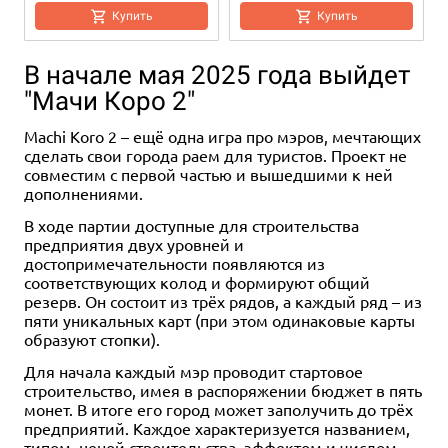
Купить
Купить
В начале мая 2025 года выйдет
"Мачи Коро 2"
Machi Koro 2 – ещё одна игра про мэров, мечтающих
сделать свои города раем для туристов. Проект не
совместим с первой частью и вышедшими к ней
дополнениями.
1-4
30-45
6+
В ходе партии доступные для строительства
предприятия двух уровней и
Цена скоро будет
0 ₽
достопримечательности появляются из
соответствующих колод и формируют общий
Уведомить о наличии
резерв. Он состоит из трёх рядов, а каждый ряд – из
пяти уникальных карт (при этом одинаковые карты
образуют стопки).
Для начала каждый мэр проводит стартовое
строительство, имея в распоряжении бюджет в пять
монет. В итоге его город может заполучить до трёх
предприятий. Каждое характеризуется названием,
типом, ценой строительства, эффектом и числом,