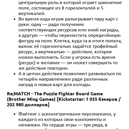
центральную роль в которой играет шахматное
поле, состоящее из 8 горизонталей и 5
вертикалей.
Во время хода игрок разыгрывает пару карт с
руки: одну — ради получения
соответствующих ресурсов или иной награды,
а другую — чтобы переместить определённую
фигуру на поле. Клетка, куда та в итоге попала,
важна: её горизонталью задаётся трофейный
ресурс, а вертикалью — действие, которое
можно выполнить. Если у игрока есть время
(ресурс) и желание — он может совершить то
же действие повторно.
А в целом действия позволяют развиваться по
четырём направлениям ради различных
наград и новых карт для колоды.
Re;MATCH - The Puzzle Fighter Board Game
(Brother Ming Games) [Kickstarter: 1 035 бэкеров /
202 980 долларов]
Файтинг с асимметричными персонажами, у
каждого из которых свои компоненты и
механики. Но сердце игры — три ряда, в