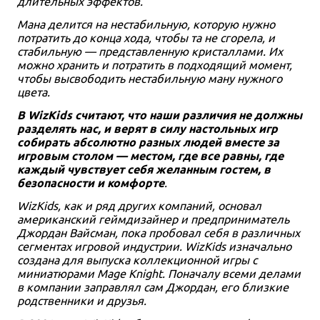
длительных эффектов.
Мана делится на нестабильную, которую нужно
потратить до конца хода, чтобы та не сгорела, и
стабильную — представленную кристаллами. Их
можно хранить и потратить в подходящий момент,
чтобы высвободить нестабильную ману нужного
цвета.
В WizKids считают, что наши различия не должны
разделять нас, и верят в силу настольных игр
собирать абсолютно разных людей вместе за
игровым столом — местом, где все равны, где
каждый чувствует себя желанным гостем, в
безопасности и комфорте
.
WizKids, как и ряд других компаний, основал
американский геймдизайнер и предприниматель
Джордан Вайсман, пока пробовал себя в различных
сегментах игровой индустрии. WizKids изначально
создана для выпуска коллекционной игры с
миниатюрами Mage Knight. Поначалу всеми делами
в компании заправлял сам Джордан, его близкие
родственники и друзья.