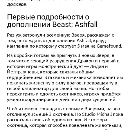
доллара.
Первые подробности о
дополнении Beast: Ashfall
Раз уж затронули вселенную Зверя, расскажем о
том, чего ждать от дополнения Ashfall, крауд-
кампания по которому стартует 5 мая на Gamefound.
Из коробки готовы выпрыгнуть 3 новых Зверя, в
том числе сеющий разрушения Дракон и первый в
истории игры монстрический дуэт — Лидан и
Йелтр, жнецы, которые связаны общим
сердцебиением. Эта связь и механика позволяет им
пожинать жизненную силу врагов, превращая ту в
сырой катализатор для своей мощи. Но чтобы
перехитрить и одолеть охотников, игроку придётся
умело координировать действия двух сущностей.
Чтобы помочь совладать с новыми Зверями, на зов
откликнулись ещё 3 охотника. Но Studio Midhall пока
рассказала лишь об одном из них. И это Нора —
охотница, которая способна повелевать животными,