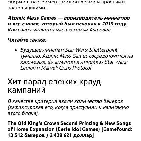
скирмиш-варгеймов с миниатюрами и простыми
настольщиками.
Atomic Mass Games — производитель миниатюр
и игр с ними, который был основан в 2019 году
.
Компания является частью семьи Asmodee.
Читайте также
:
Будущее линейки Star Wars: Shatterpoint —
туманно
. Atomic Mass Games сосредоточится на
ключевых, флагманских линейках Star Wars:
Legion и Marvel: Crisis Protocol
Хит-парад свежих крауд-
кампаний
В качестве критерия взяли количество бэкеров
(зафиксировав его, когда приступили к написанию
этого блока).
The Old King's Crown Second Printing & New Songs
of Home Expansion (Eerie Idol Games) [Gamefound:
13 512 бэкеров / 2 438 621 доллар]