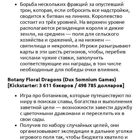
Борьба нескольких фракций за опустевший
трон, которая, если отбросить все надстройки,
сводится к битвам на линиях. Королевство
состоит из трёх уровней. На верхнем уровне
располагаются резиденция короля и дикие
земли, на среднем — поля для сельского
хозяйства и сражений, а на нижнем —
святилища и некрополи. Игроки разыгрывают
карты в эти шесть регионов, чтобы, перебив
числами чужие ставки, заполучить
соответствующие им награды, в том числе
необходимые для победы очки влияния.
Botany Floral Dragons (Dux Somnium Games)
[Kickstarter: 3 611 бэкеров / 498 785 долларов]
Игра про ботаников, которые путешествуют по
миру в поисках славы, богатства и выполнения
заветной цели — возможности завести дружбу
с цветочными драконами и переселить их в
свои сады.
Получив по набору случайных целей, они
организовывают экспедиции в дальние уголки
игрового поля так, чтобы бюджета хватило и