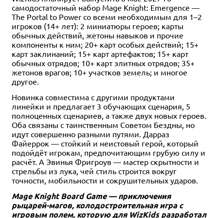
самодостаточный набор Mage Knight: Emergence —
The Portal to Power со всеми необходимым для 1–2
игроков (14+ лет): 2 миниатюры героев; карты
обычных действий, жетоны навыков и прочие
компоненты к ним; 20+ карт особых действий; 15+
карт заклинаний; 15+ карт артефактов; 15+ карт
обычных отрядов; 10+ карт элитных отрядов; 35+
жетонов врагов; 10+ участков земель; и многое
другое.
Новинка совместима с другими продуктами
линейки и предлагает 3 обучающих сценария, 5
полноценных сценариев, а также двух новых героев.
Оба связаны с таинственным Советом Бездны, но
идут совершенно разными путями. Дарраз
Файеррок — стойкий и неистовый герой, который
подойдёт игрокам, предпочитающим грубую силу и
расчёт. А Эвинья Фригроув — мастер скрытности и
стрельбы из лука, чей стиль строится вокруг
точности, мобильности и сокрушительных ударов.
Mage Knight Board Game — приключения
рыцарей-магов, колодостроительная игра с
игровым полем, которую для WizKids разработал