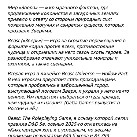
Мир «Зверя» — мир мрачного фэнтези, где
продвижение колонистов в загадочных землях
привело к ответу со стороны природных сил:
появлению могучих и свирепых существ, которых
прозвали Зверями.
Beast («Зверь») — игра на скрытые перемещения в
формате «один против всех», противостояние
чудища и открывших на него сезон охоты героев. За
разнообразие отвечают уникальные монстры и
охотники, а также сценарии.
Вторая игра в линейке Beast Universe — Hollow Pact.
В ней игрокам предстоит стать проходимцами,
которые пробрались в заброшенный город,
выступающий логовом Зверя, и украли у него нечто
ценное. Им предстоит выбраться оттуда прежде,
чем чудище их нагонит. (GaGa Games выпустит в
России и её.)
Beast: The Roleplaying Game, в основу которой легли
правила D&D 5e, осенью 2025-го отметилась на
«Кикстартере» хоть и с успешным, но весьма
скромным результатом 643 бэкера и 85 793