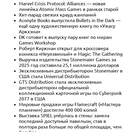
Marvel Crisis Protocol: Alliances — новая
линейка Atomic Mass Games в рамках старой
Хит-парад свежих крауд-кампаний
Aconyte Books выпустила Bullets in the Dark —
ещё одну художественную книгу по «Ужасу
Аркхэма»
DK готовит к выпуску пару книг по мирам
Games Workshop
Роберт Киркман открыт для кроссовера
комикса «Неуязвимый» и Magic: The Gathering
Выручка издательства Stonemaier Games за
2025 год составила 25,1 миллиона долларов
Эксклюзивным дистрибьютором Stonemaier в
США стала Universal Distribution
GTS Distribution стала эксклюзивным
дистрибьютором официальной
коллекционной карточной игры по Cyberpunk
2077 в США
Мировые продажи игры Flamecraft («Мастера
пламени») достигли 400 000 копий
Выставка SPIEL упёрлась в стены: заняла
последний доступный павильон, став в
полтора раза больше по общей площади, чем
Gen Con