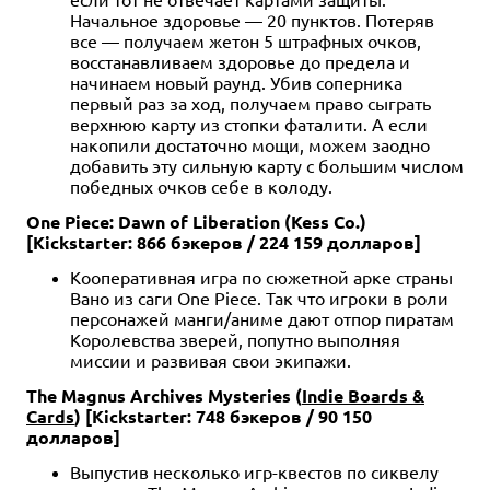
Начальное здоровье — 20 пунктов. Потеряв
все — получаем жетон 5 штрафных очков,
восстанавливаем здоровье до предела и
начинаем новый раунд. Убив соперника
первый раз за ход, получаем право сыграть
верхнюю карту из стопки фаталити. А если
накопили достаточно мощи, можем заодно
добавить эту сильную карту с большим числом
победных очков себе в колоду.
One Piece: Dawn of Liberation (Kess Co.)
[Kickstarter: 866 бэкеров / 224 159 долларов]
Кооперативная игра по сюжетной арке страны
Вано из саги One Piece. Так что игроки в роли
персонажей манги/аниме дают отпор пиратам
Королевства зверей, попутно выполняя
миссии и развивая свои экипажи.
The Magnus Archives Mysteries (
Indie Boards &
Cards
) [Kickstarter: 748 бэкеров / 90 150
долларов]
Выпустив несколько игр-квестов по сиквелу