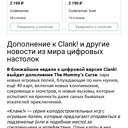
2 190 ₽
2 190 ₽
Codenames
Codenames: Duet
38 отзывов
15 отзывов
Уведомить о наличии
Уведомить о наличии
Дополнение к Clank! и другие
новости из мира цифровых
настолок
В ближайшие недели к цифровой версии Clank!
выйдет дополнение The Mummy’s Curse
: пара
новых игровых полей, блуждающая по ним мумия,
ещё 40 карт, включая новых компаньонов,
Дополнение
1-4
2-8
30-90
до 30
2-5
12+
10+
90+
14+
2-4
4
4-8
120
90+
30-60
13+
13+
8+
сокровища и монстров, и новые вызовы, которые
4 490 ₽
2 990 ₽
2 190 ₽
5 490 ₽
3 990 ₽
2 290 ₽
испытают на прочность даже самых бывалых
искателей приключений.
Звёздные капитаны
Tzolk'in: Племена и
Codenames: Pictures
Tzolk'in: Календарь майя
Сделка с Дьяволом
Опасные слова
пророчества
1 отзыв
15 отзывов
1 отзыв
«Кланк!» — серия колодостроительных игр с
Уведомить о наличии
Уведомить о наличии
игровым полем, которые предлагают отправиться в
Уведомить о наличии
Купить
Купить
Уведомить о наличии
подземелье (или в подобное место) за
сокровищами и артефактами. Одни карты в них