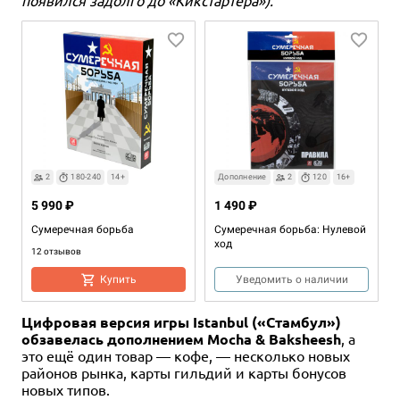
появился задолго до «Кикстартера»).
2
180-240
14+
Дополнение
2
120
16+
5 990 ₽
1 490 ₽
Сумеречная борьба
Сумеречная борьба: Нулевой
ход
12 отзывов
Купить
Уведомить о наличии
Цифровая версия игры Istanbul («Стамбул»)
обзавелась дополнением Mocha & Baksheesh
, а
это ещё один товар — кофе, — несколько новых
районов рынка, карты гильдий и карты бонусов
новых типов.