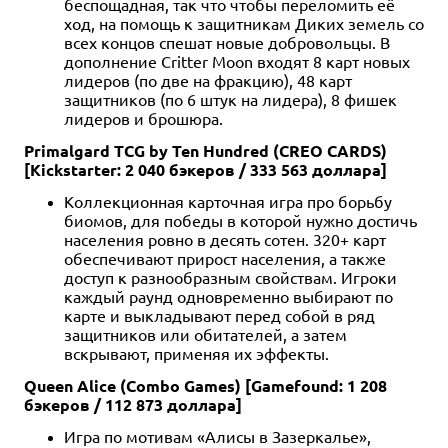
беспощадная, так что чтобы переломить её
ход, на помощь к защитникам Диких земель со
всех концов спешат новые добровольцы. В
дополнение Critter Moon входят 8 карт новых
лидеров (по две на фракцию), 48 карт
защитников (по 6 штук на лидера), 8 фишек
лидеров и брошюра.
Primalgard TCG by Ten Hundred (CREO CARDS)
[Kickstarter: 2 040 бэкеров / 333 563 доллара]
Коллекционная карточная игра про борьбу
биомов, для победы в которой нужно достичь
населения ровно в десять сотен. 320+ карт
обеспечивают прирост населения, а также
доступ к разнообразным свойствам. Игроки
каждый раунд одновременно выбирают по
карте и выкладывают перед собой в ряд
защитников или обитателей, а затем
вскрывают, применяя их эффекты.
Queen Alice (Combo Games) [Gamefound: 1 208
бэкеров / 112 873 доллара]
Игра по мотивам «Алисы в Зазеркалье»,