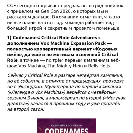
CGE сегодня открывает предзаказы на ряд новинок
с прицелом на Gen Con 2026, о которых мы и
расскажем дальше. В компании отметили, что это
не все планы на этот год: команда работает над
большой игрой и секретным проектом поменьше.
1) Codenames: Critical Role Adventures с
дополнением Vox Machina Expansion Pack —
полностью кооперативный вариант «Кодовых
имён», да ещё и по мотивам вселенной Critical
Role
, а точнее — по трём первым кампаниям веб-
шоу: Vox Machina, The Mighty Nein и Bells Hells.
Сейчас у Critical Role в разгаре четвёртая кампания,
но её события, в отличие от предыдущих, проходят
не в Эксандрии. Мультсериал по первой кампании
(«Легенда о Vox Machina») вернётся с четвёртым
сезоном 3 июня, а мультсериал по второй («Могучая
девятка») начался в прошлом году и уже продлён
на второй сезон.