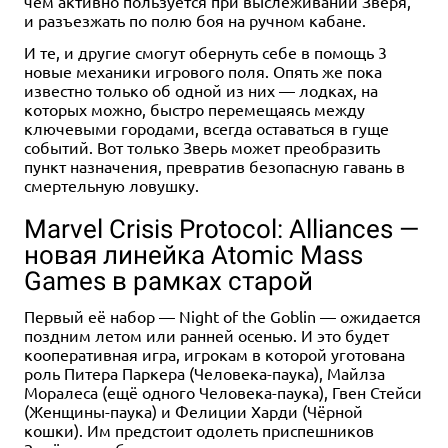
чем активно пользуется при выслеживании Зверя,
и разъезжать по полю боя на ручном кабане.
И те, и другие смогут обернуть себе в помощь 3
новые механики игрового поля. Опять же пока
известно только об одной из них — лодках, на
которых можно, быстро перемещаясь между
ключевыми городами, всегда оставаться в гуще
событий. Вот только Зверь может преобразить
пункт назначения, превратив безопасную гавань в
смертельную ловушку.
Marvel Crisis Protocol: Alliances —
новая линейка Atomic Mass
Games в рамках старой
Первый её набор — Night of the Goblin — ожидается
поздним летом или ранней осенью. И это будет
кооперативная игра, игрокам в которой уготована
роль Питера Паркера (Человека-паука), Майлза
Моралеса (ещё одного Человека-паука), Гвен Стейси
(Женщины-паука) и Фелиции Харди (Чёрной
кошки). Им предстоит одолеть приспешников