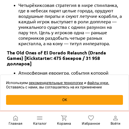
Четырёхиксовая стратегия в мире стимпанка,
где в небесах парят целые города, орудуют
воздушные пираты и снуют летучие корабли, а
каждый игрок выступает в роли допплера —
уникального существа с одним разумом на
пару тел. Цель у игроков одна — раньше
соперников раздобыть четыре разных
кристалла, а на кону — титул императора.
The Old Ones of El Dorado Relaunch (Dranda
Games) [Kickstarter: 475 бэкеров / 31 958
долларов]
Атмосферная евроигра, события которой
происходят в легендарном городе Эльдорадо.
Игроки собирают ресурсы и знания, чтобы
Используем
рекомендательные технологии
и
файлы куки.
Оставаясь с нами, вы соглашаетесь на их применение
заслужить благосклонность Великих Древних,
в том числе построив общими силами
пирамиду Ктулху.
OK
Каждый ход перед игроком встаёт выбор,
добавить карту рабочего в один из рядов,
отправить туда своего хранителя и выполнить
все представленные там действия, либо
Главная
Каталог
Корзина
Избранное
Войти
забрать все карты рабочих из одного ряда