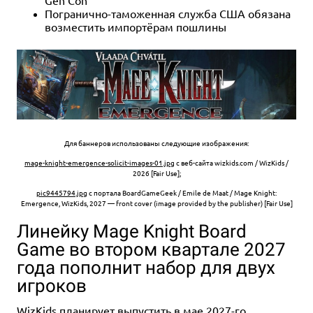
Погранично-таможенная служба США обязана
возместить импортёрам пошлины
Для баннеров использованы следующие изображения:
mage-knight-emergence-solicit-images-01.jpg
с веб-сайта wizkids.com / WizKids /
2026 [Fair Use];
pic9445794.jpg
с портала BoardGameGeek / Emile de Maat / Mage Knight:
Emergence, WizKids, 2027 — front cover (image provided by the publisher) [Fair Use]
Линейку Mage Knight Board
Game во втором квартале 2027
года пополнит набор для двух
игроков
WizKids планирует выпустить в мае 2027-го