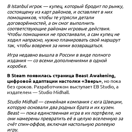
В Istanbul игрок — купец, который бродит по рынку,
состоящему из карт районов, и оставляет в них
помощников, чтобы те утрясли детали
1-2
2
120+
30-60
14+
14+
2
2-4
120+
60-180
14+
14+
договорённостей, а он смог выполнить
соответствующие районам игровые действия.
3 990 ₽
5 990 ₽
6 490 ₽
6 990 ₽
Чтобы помощники не простаивали, а сам купец не
Сумеречная борьба: Красное
Сэкигахара
Борьба империй
Доминирующие виды:
ходил напрасно, нужно планировать свой маршрут
море
Мировой океан
так, чтобы вовремя за ними возвращаться.
1 отзыв
Купить
Уведомить о наличии
Уведомить о наличии
Уведомить о наличии
Игра недавно вышла в России в виде полного
издания — со всеми дополнениями в одной
коробке.
В Steam появилась страница Beast Awakening,
цифровой адаптации настолки «Зверь»
, но пока
без сроков. Разработчиком выступает EB Studio, а
издателем — Studio Midhall.
Studio Midhall — семейная компания с юга Швеции,
которую основали два родных брата и их кузен.
Beast — пока единственная игра в их портфеле, но
они намерены превратить её в целую вселенную за
счёт спин-оффов, включая настольную ролевую
игру.