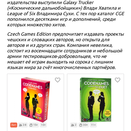
издательства выступили Galaxy Trucker
(«Космические дальнобойщики») Влади Хватила и
League of Six Владимира Сухи. С тех пор каталог CGE
пополнился десятками игр и дополнений, среди
которых множество хитов.
Czech Games Edition предпочитает издавать проекты
чешских и словацких авторов, но открыта для
авторов и из других стран. Компания невелика,
состоит из восемнадцати сотрудников и небольшой
армии тестировщиков-добровольцев, что не
мешает её играм выходить на сорока с лишним
языках мира за счёт многочисленных партнёров.
Хит
2-8
15+
10+
2
30+
11+