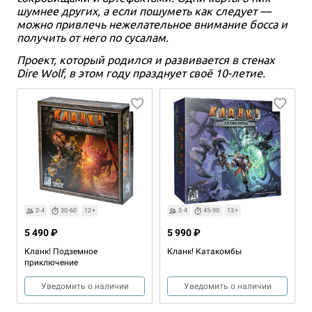
шумнее других, а если пошуметь как следует —
можно привлечь нежелательное внимание босса и
получить от него по сусалам.
Проект, который родился и развивается в стенах
Dire Wolf, в этом году празднует своё 10-летие.
2-4
30-60
12+
2-4
45-90
13+
5 490 ₽
5 990 ₽
Кланк! Подземное
Кланк! Катакомбы
приключение
Уведомить о наличии
Уведомить о наличии