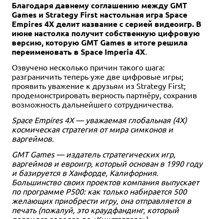
Благодаря давнему соглашению между GMT
Games и Strategy First настольная игра Space
Empires 4X делит название с серией видеоигр. В
июне настолка получит собственную цифровую
версию, которую GMT Games в итоге решила
переименовать в Space Imperia 4X
.
Озвучено несколько причин такого шага:
Дополнение
1-4
60-120
разграничить теперь уже две цифровые игры;
13+
2-4
45-90
12+
1-4
60-120
13+
проявить уважение к друзьям из Strategy First;
продемонстрировать верность партнёру, сохранив
5 990 ₽
4 990 ₽
5 990 ₽
возможность дальнейшего сотрудничества.
Кланк! В! Космосе!
Дюна. Империя: Расцвет
Дюна: Империя
Приключение на звездолёте
иксианцев
Space Empires 4X — уважаемая глобальная (4X)
3 отзыва
космическая стратегия от мира симконов и
Уведомить о наличии
Уведомить о наличии
Уведомить о наличии
варгеймов.
GMT Games — издатель стратегических игр,
варгеймов и евроигр, который основан в 1990 году
и базируется в Ханфорде, Калифорния.
Большинство своих проектов компания выпускает
по программе P500: как только набирается 500
желающих приобрести игру, она отправляется в
печать (пожалуй, это краудфандинг, который