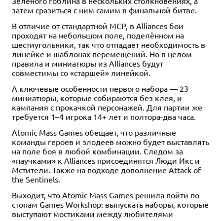
Зелёного гоблина в нескольких столкновениях, а
затем сразиться с ним самим в финальной битве.
В отличие от стандартной MCP, в Alliances бои
проходят на небольшом поле, поделённом на
шестиугольники, так что отпадает необходимость в
линейке и шаблонах перемещений. Но в целом
правила и миниатюры из Alliances будут
совместимы со «старшей» линейкой.
А ключевые особенности первого набора — 23
миниатюры, которые собираются без клея, и
кампания с прокачкой персонажей. Для партии же
требуется 1–4 игрока 14+ лет и полтора-два часа.
Atomic Mass Games обещает, что различные
команды героев и злодеев можно будет выставлять
на поле боя в любой комбинации. Следом за
«паучками» к Alliances присоединятся Люди Икс и
Мстители. Также на подходе дополнение Attack of
the Sentinels.
Выходит, что Atomic Mass Games решила пойти по
стопам Games Workshop: выпускать наборы, которые
выступают мостиками между любителями