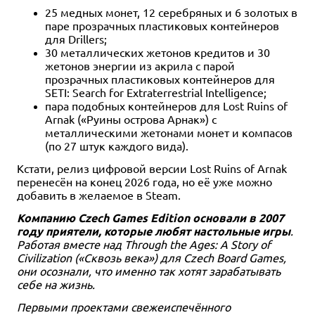
25 медных монет, 12 серебряных и 6 золотых в
паре прозрачных пластиковых контейнеров
для Drillers;
30 металлических жетонов кредитов и 30
жетонов энергии из акрила с парой
прозрачных пластиковых контейнеров для
SETI: Search for Extraterrestrial Intelligence;
пара подобных контейнеров для Lost Ruins of
Arnak («Руины острова Арнак») с
металлическими жетонами монет и компасов
(по 27 штук каждого вида).
Кстати, релиз цифровой версии Lost Ruins of Arnak
перенесён на конец 2026 года, но её уже можно
добавить в желаемое в Steam.
Компанию Czech Games Edition основали в 2007
году приятели, которые любят настольные игры
.
Работая вместе над Through the Ages: A Story of
Civilization («Сквозь века») для Czech Board Games,
они осознали, что именно так хотят зарабатывать
себе на жизнь.
Первыми проектами свежеиспечённого