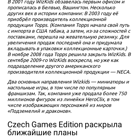
В 2001 году WizKids обзавелась первым офисом и
прописалась в Белвью, Вашингтон. Несколько
других вех в истории компании: В 2003 году её
приобрёл производитель коллекционной
продукции Topps. (Компания Topps начала свой путь
с импорта в США табака, а затем, из-за сложностей с
поставками, перешла на жевательную резинку. Для
увеличения продаж последней она и придумала
вкладывать в упаковки коллекционные карточки.)
В ноябре 2008 года Topps решила закрыть WizKids. В
сентябре 2009-го WizKids воскресла, но уже как
подразделение другого американского
производителя коллекционной продукции — NECA.
Два основных направления Wizkids — миниатюры и
настольные игры, в том числе по популярным
франшизам. Так, компания уже продала более 750
миллионов фигурок из линейки HeroClix, в том
числе изображающих персонажей из миров
«Подземелий и драконов».
Czech Games Edition раскрыла
ближайшие планы