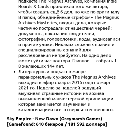
подкаста The Magnus Archives, компания Indie
Boards & Cards привлекла того же автора,
чтобы создать ещё 6 дел, но уже по оригиналу.
В папки, объединённые «грифом» The Magnus
Archives Mysteries, входят дела, которые
частично пострадали от нашествия червей:
документы, показания свидетелей,
фотографии, головоломки, коды, аудиозаписи
и прочие улики. Никаких сложных правил и
специализированных знаний для
расследования не требуется. На одно дело
может уйти час-полтора. Главное — собрать 1–
8 желающих 14+ лет.
Литературный подкаст в жанре
паранормальных ужасов The Magnus Archives
выходил в эфир с марта 2016 года по март
2021-го. Неделю за неделей ведущий
выуживал страшные истории из архива
вымышленной манчестерской организации,
которая занимается изучением и
каталогизацией всего сверхъестественного.
Sky Empire - New Dawn (Greymarsh Games)
[Gamefound: 610 бэкеров / 181 592 доллара]