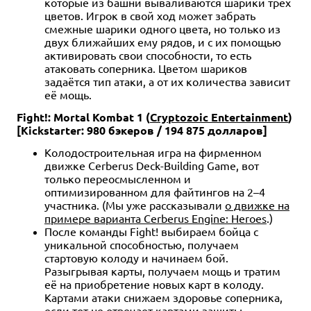
которые из башни вываливаются шарики трёх
цветов. Игрок в свой ход может забрать
смежные шарики одного цвета, но только из
двух ближайших ему рядов, и с их помощью
активировать свои способности, то есть
атаковать соперника. Цветом шариков
задаётся тип атаки, а от их количества зависит
её мощь.
Fight!: Mortal Kombat 1 (
Cryptozoic Entertainment
)
[Kickstarter: 980 бэкеров / 194 875 долларов]
Колодостроительная игра на фирменном
движке Cerberus Deck-Building Game, вот
только переосмысленном и
оптимизированном для файтингов на 2–4
участника. (Мы уже рассказывали
о движке на
примере варианта Cerberus Engine: Heroes
.)
После команды Fight! выбираем бойца с
уникальной способностью, получаем
стартовую колоду и начинаем бой.
Разыгрывая карты, получаем мощь и тратим
её на приобретение новых карт в колоду.
Картами атаки снижаем здоровье соперника,
если тот не отвечает картами защиты.