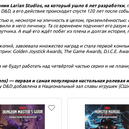
ании Larian Studios, на который ушло 6 лет разработки
, 
D&D, а его действие происходит спустя 120 лет после собы
ью и, несмотря на эпичность в целом, приземлённостью: 
или в него личинку. Та со временем подчинит его разум и
путчика. А ещё его ждёт побег из плена и долгая история,
опий, завоевала множество наград и стала первой компью
ии: Golden Joystick Awards, The Game Awards, D.I.C.E. Awa
и не будут работать над четвёртой частью серии и не план
ns) — первая и самая популярная настольная ролевая и
ду D&D добавлена в Национальный зал славы игрушек (США