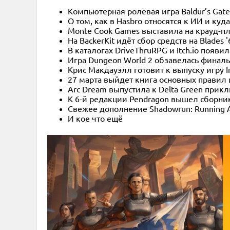
Компьютерная ролевая игра Baldur’s Gate
О том, как в Hasbro относятся к ИИ и ку
Monte Cook Games выставила на крауд-п
На BackerKit идёт сбор средств на Blades 
В каталогах DriveThruRPG и Itch.io появи
Игра Dungeon World 2 обзавелась финал
Крис Макдауэлл готовит к выпуску игру Int
27 марта выйдет книга основных правил 
Arc Dream выпустила к Delta Green прик
К 6-й редакции Pendragon вышел сборни
Свежее дополнение Shadowrun: Running 
И кое что ещё