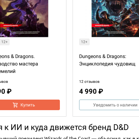
12+
12+
ons & Dragons.
Dungeons & Dragons:
водство мастера
Энциклопедия чудовищ
емелий
ывов
12 отзывов
90 ₽
4 990 ₽
Купить
Уведомить о наличии
ся к ИИ и куда движется бренд D&D
ывший президент Wizards of the Coast — объяснил, как в 