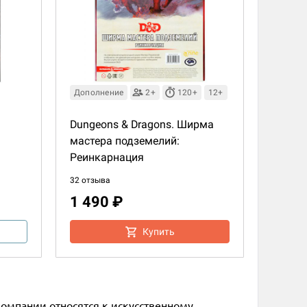
Дополнение
2+
120+
12+
Dungeons & Dragons. Ширма
мастера подземелий:
Реинкарнация
32 отзыва
1 490 ₽
Купить
компании относятся к искусственному