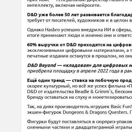
интеллекту, включая нейросети.
D&D уже более 50 лет развивается благода
требует от писателей, художников и в целом 
Однако Hasbro успешно внедрила ИИ в сферы, 
итоге принимают люди и именно они и ответст
60% выручки от D&D приходятся на цифро
эксклюзивными цифровыми материалами, а так
печатные издания останутся в прошлом, но он
D&D Beyond — «кладовая» для цифровых ма
приобрела площадку в апреле 2022 года в ра
Ещё один тренд — ставка на побочную прод
скорее культурный, но всё же успех фильма 
D&D от издательства Beadle & Grimm's, беско
бренду оставаться на слуху и монетизироватьс
Так, на днях производитель игрушек Basic F
экшен-фигурок Dungeons & Dragons Questers. П
Фигурки будут поставляться в сюрприз-упаковк
сменными частями и двадцатигранной играль