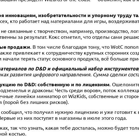
ря инновациям, изобретательности и упорному труду та
всех, кто работает над материалами для игры, воздержива
не связанные с творчеством, например, производство, лог
венны за результат. Кокс отметил, что отделы сами решаю
вые продажи
. В том числе благодаря тому, что WotC поп
же привлекает к сотрудничеству крупных сторонних созда
и начали терять статус основного продукта, всё больше п
териалов по D&D и официальный набор инструментов, 
мках развития цифрового направления. Сумма сделки сост
укцию по D&D: собственную и по лицензиям
. Ошеломите
«Подземелья и драконы: Честь среди воров», поток колле
нечные линейки миниатюр от WizKids, собственные и сторо
я (порой без лишних рисков).
un! сообщил, что получил нужную лицензию и уже готовит 
ервые из них поступят в магазины в июле этого года.
ах, так что узнать, какая тебе досталась, можно будет тол
ной костью.