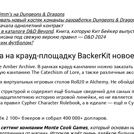
mm's на Dungeons & Dragons
овать новый костяк команды разработки Dungeons & Drago
ачала однолетний контракт
 в каталоге D&D Beyond
. Книга, которую Кит Бейкер выпус
писана под свежую версию правил — D&D 2024
ским футболом?
 на крауд-площадку BackerKit ново
e Amber Archive. В рамках крауд-кампании можно заказат
тную кампанию The Catechism of Lore, а также различные 
х виртуальных игровых столов Roll20 и Alchemy. Не обойдё
 структурой и содержит ещё больше сведений для самых 
надцатилетнюю историю игровой линейки, но не является 
равил Cypher Character Rulebook, а в идеале — ещё и Cyp
ёк 2 100+ бэкеров и собрал 400 000+ долларов.
сеттинг компании Monte Cook Games
, который основан н
еотличима от магии». Игроков ждёт очень далёкое будуще