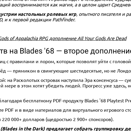
ций воспринимаются как магия, а в целом царит Среднев
дустрии настольных ролевых игр
, опытного писателя и р
 и к первой редакции Pathfinder.
ods of Appalachia RPG дополнение All Your Gods Are Dead
тв на Blades '68 — второе дополнение 
аниц с правилами и лором, которые позволят уйти с голово
рёд — прямиком в свингующие шестидесятые, но не Лондон
й: на Расколотых островах наступила Эра консенсуса — с
 мере в этом хотят убедить людей. Прогресс уже здесь, но
годаря бесплатному PDF-продукту Blades '68 Playtest Pre
е PDF и в виде материалов для виртуального игрового сто
л 220 000+ долларов (щедростью 2 900+ спонсоров).
(Blades in the Dark) предлагает собрать группировку 