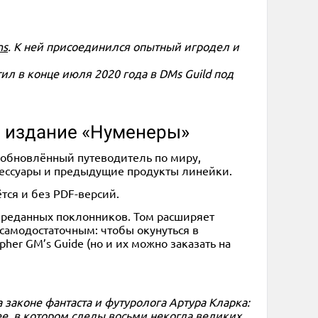
ns
. К ней присоединился опытный игродел и
тил в конце июля 2020 года в DMs Guild под
е издание «Нуменеры»
ь обновлённый путеводитель по миру,
аксессуары и предыдущие продукты линейки.
тся и без PDF-версий.
преданных поклонников. Том расширяет
самодостаточным: чтобы окунуться в
her GM’s Guide (но и их можно заказать на
а законе фантаста и футуролога Артура Кларка:
е, в котором следы восьми некогда великих,