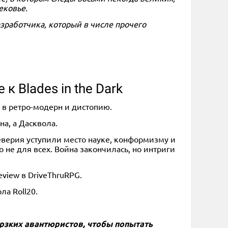
ековье.
азработчика, который в числе прочего
к Blades in the Dark
й в ретро-модерн и дистопию.
а, а Дасквола.
уеверия уступили место науке, конформизму и
 не для всех. Война закончилась, но интриги
view в DriveThruRPG.
ла Roll20.
дерзких авантюристов, чтобы попытать