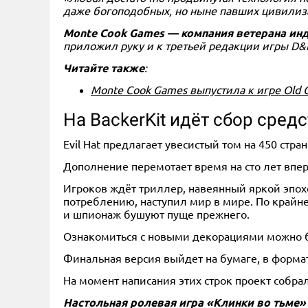
даже богоподобных, но ныне павших цивилиза
Monte Cook Games — компания ветерана ин
приложил руку и к третьей редакции игры D&D,
Читайте также
:
Monte Cook Games выпустила к игре Old G
На BackerKit идёт сбор средс
Evil Hat предлагает увесистый том на 450 стр
Дополнение перемотает время на сто лет впе
Игроков ждёт триллер, навеянный яркой эпохо
потреблению, наступил мир в мире. По крайней
и шпионаж бушуют пуще прежнего.
Ознакомиться с новыми декорациями можно бла
Финальная версия выйдет на бумаге, в формат
На момент написания этих строк проект собра
Настольная ролевая игра «Клинки во тьме» 