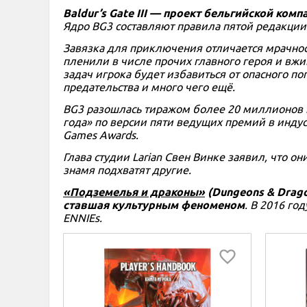
Baldur’s Gate III — проект бельгийской комп
Ядро BG3 составляют правила пятой редакции 
Завязка для приключения отличается мрачност
пленили в числе прочих главного героя и вжив
задач игрока будет избавиться от опасного по
предательства и много чего ещё.
BG3 разошлась тиражом более 20 миллионов к
года» по версии пяти ведущих премий в индустр
Games Awards.
Глава студии Larian Свен Винке заявил, что он
знамя подхватят другие.
«Подземелья и драконы»
(Dungeons & Drago
ставшая культурным феноменом
. В 2016 го
ENNIEs.