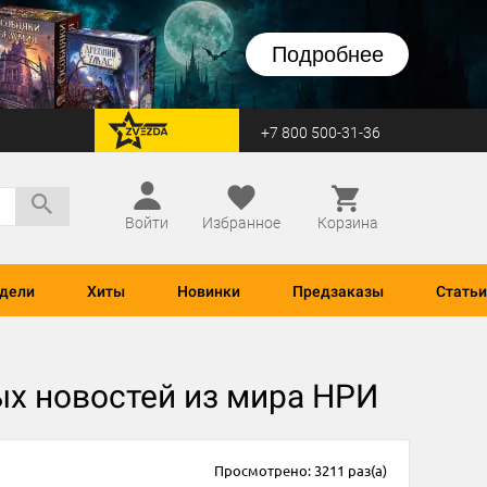
Подробнее
+7 800 500-31-36
перейти на Zvezda
Войти
Избранное
Корзина
дели
Хиты
Новинки
Предзаказы
Статьи
ых новостей из мира НРИ
Просмотрено: 3211 раз(а)