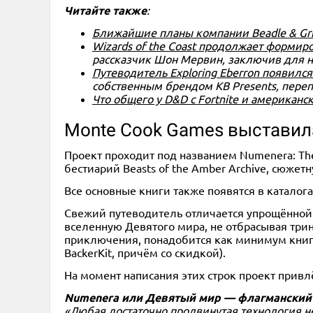
Читайте также
:
Ближайшие планы компании Beadle & Gri
Wizards of the Coast продолжает формир
рассказчик Шон Мервин, заключив для н
Путеводитель Exploring Eberron появился
собственным брендом KB Presents, пере
Что общего у D&D с Fortnite и американ
Monte Cook Games выставила
Проект проходит под названием Numenera: Th
бестиарий Beasts of the Amber Archive, сюже
Все основные книги также появятся в каталога
Свежий путеводитель отличается упрощённой
вселенную Девятого мира, не отбрасывая три
приключения, понадобится как минимум книга п
BackerKit, причём со скидкой).
На момент написания этих строк проект привл
Numenera или Девятый мир — флагманский 
«Любая достаточно продвинутая технология н