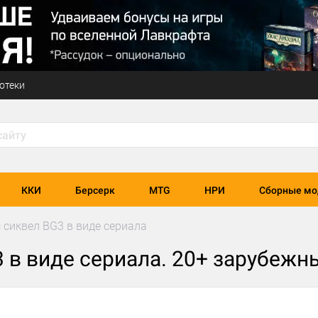
отеки
ККИ
Берсерк
MTG
НРИ
Сборные мо
 сиквел BG3 в виде сериала
 в виде сериала. 20+ зарубежн