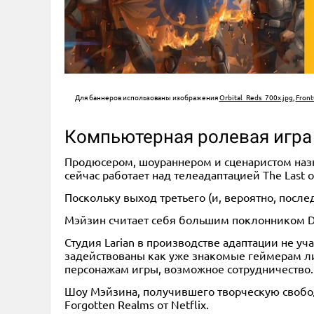
Для баннеров использованы изображения
Orbital_Reds_700x.jpg
,
Fron
Компьютерная ролевая игра B
Продюсером, шоураннером и сценаристом назн
сейчас работает над телеадаптацией The Last o
Поскольку выход третьего (и, вероятно, после
Мэйзин считает себя большим поклонником D&D
Студия Larian в производстве адаптации не уч
задействованы как уже знакомые геймерам лиц
персонажам игры, возможное сотрудничество.
Шоу Мэйзина, получившего творческую свобод
Forgotten Realms от Netflix.