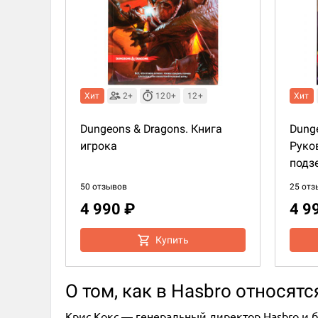
Хит
2+
120+
12+
Хит
Dungeons & Dragons. Книга
Dunge
игрока
Руко
подз
50 отзывов
25 отз
4 990 ₽
4 9
Купить
О том, как в Hasbro относят
Крис Кокс — генеральный директор Hasbro и б