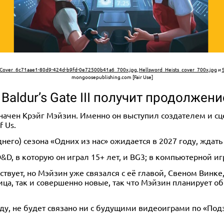
tCover_6c71aae1-80d9-424d-b9fd-0e72500b41a6_700x.jpg
,
Hellsword_Heists_cover_700x.jpg
и
mongoosepublishing.com [Fair Use]
aldur’s Gate III получит продолжени
ачен Крэйг Мэйзин. Именно он выступил создателем и сц
f Us.
днего) сезона «Одних из нас» ожидается в 2027 году, ждать
, в которую он играл 15+ лет, и BG3; в компьютерной игр
аствует, но Мэйзин уже связался с её главой, Свеном Винке
а, так и совершенно новые, так что Мэйзин планирует об
у, не будет связано ни с будущими видеоиграми по «Под