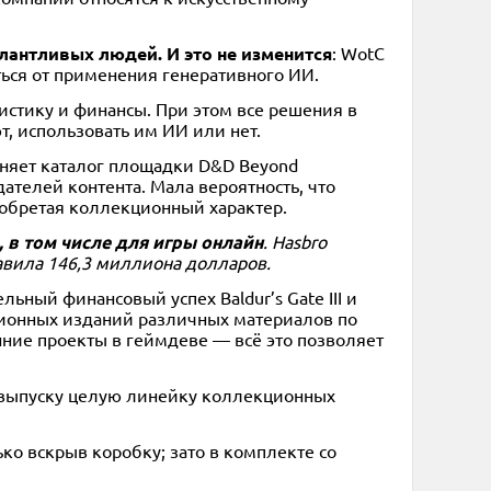
лантливых людей. И это не изменится
: WotC
ться от применения генеративного ИИ.
истику и финансы. При этом все решения в
т, использовать им ИИ или нет.
олняет каталог площадки D&D Beyond
телей контента. Мала вероятность, что
риобретая коллекционный характер.
в том числе для игры онлайн
. Hasbro
авила 146,3 миллиона долларов.
льный финансовый успех Baldur’s Gate III и
кционных изданий различных материалов по
нние проекты в геймдеве — всё это позволяет
к выпуску целую линейку коллекционных
ько вскрыв коробку; зато в комплекте со