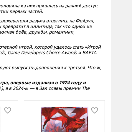
половина из них пришлась на ранний доступ.
тий первых частей.
свежеватели разума вторглись на Фейрун,
 превратит в иллитида, так что одной из
 полная боёв, дружбы, романтики,
терной игрой, которой удалось стать «Игрой
rds, Game Developers Choice Awards и BAFTA
ируют выпускать дополнения к третьей. Что ж,
гра, впервые изданная в 1974 году и
), а в 2024-м — в Зал славы премии The