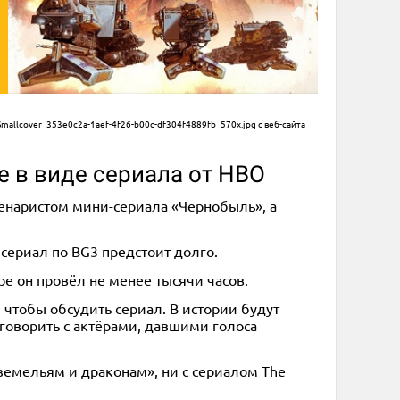
Smallcover_353e0c2a-1aef-4f26-b00c-df304f4889fb_570x.jpg
с веб-сайта
е в виде сериала от HBO
енаристом мини-сериала «Чернобыль», а
 сериал по BG3 предстоит долго.
е он провёл не менее тысячи часов.
, чтобы обсудить сериал. В истории будут
говорить с актёрами, давшими голоса
земельям и драконам», ни с сериалом The