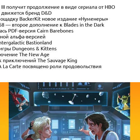
 III получит продолжение в виде сериала от HBO
да движется бренд D&D
лощадку BackerKit новое издание «Нуменеры»
'68 — второе дополнение к Blades in the Dark
лась PDF-версия Cairn Barebones
ьной альфа-версией
ergalactic Bastionland
игры Dungeons & Kittens
лючение The New Age
к приключений The Sauvage King
A La Carte посвящено роли продовольствия