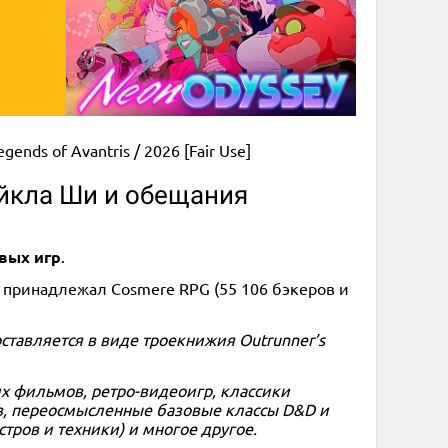
gends of Avantris / 2026 [Fair Use]
айкла Ши и обещания
вых игр
.
д принадлежал Cosmere RPG (55 106 бэкеров и
оставляется в виде троекнижия Outrunner’s
их фильмов, ретро-видеоигр, классики
ёв, переосмысленные базовые классы D&D и
тров и техники) и многое другое.