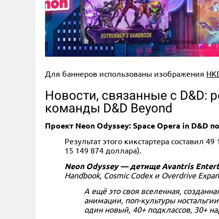
Для баннеров использованы изображения
HK
Новости, связанные с D&D: 
команды D&D Beyond
Проект Neon Odyssey: Space Opera in D&D 
Результат этого кикстартера составил 4
15 149 874 доллара).
Neon Odyssey — детище Avantris Entert
Handbook, Cosmic Codex и Overdrive Expa
А ещё это своя вселенная, созданн
анимации, поп-культуры ностальгии
один новый, 40+ подклассов, 30+ н