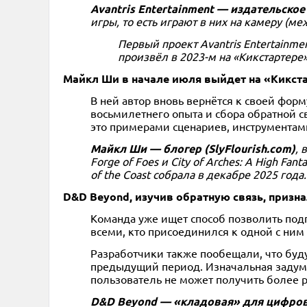
Avantris Entertainment — издательско
игры, то есть играют в них на камеру (м
Первый проект Avantris Entertainmen
произвёл в 2023-м на «Кикстартере»
Майкл Ши в начале июля выйдет на «Кикстар
В ней автор вновь вернётся к своей фор
восьмилетнего опыта и сбора обратной 
это примерами сценариев, инструментам
Майкл Ши — блогер (SlyFlourish.com)
, 
Forge of Foes и City of Arches: A High Fa
of the Coast собрала в декабре 2025 года.
D&D Beyond, изучив обратную связь, призна
Команда уже ищет способ позволить под
всеми, кто присоединился к одной с ним
Разработчики также пообещали, что буд
предыдущий период. Изначальная задумк
пользователь не может получить более 
D&D Beyond — «кладовая» для цифровы