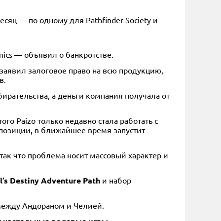
есяц — по одному для Pathfinder Society и
mics — объявил о банкротстве.
 заявил залоговое право на всю продукцию,
в.
бирательства, а деньги компания получала от
го Paizo только недавно стала работать с
 позиции, в ближайшее время запустит
 так что проблема носит массовый характер и
s Destiny Adventure Path
и набор
между Андораном и Челией.