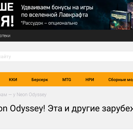
отеки
ККИ
Берсерк
MTG
НРИ
Сборные мо
рам — у Neon Odyssey
on Odyssey! Эта и другие заруб