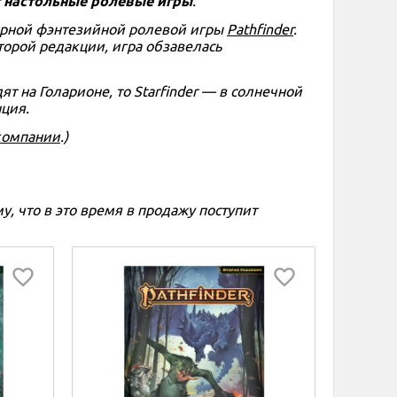
т настольные ролевые игры
.
лярной фэнтезийной ролевой игры
Pathfinder
.
торой редакции, игра обзавелась
ят на Голарионе, то Starfinder — в солнечной
нция.
компании
.)
му, что в это время в продажу поступит