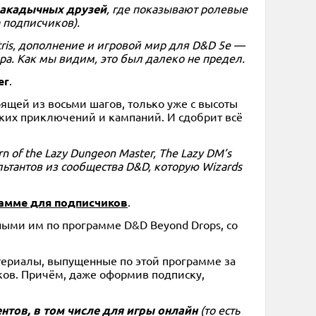
 закадычных друзей
, где показывают ролевые
а подписчиков).
antris, дополнение и игровой мир для D&D 5e —
ара. Как мы видим, это был далеко не предел.
er
.
оящей из восьми шагов, только уже с высоты
тких приключений и кампаний. И сдобрит всё
rn of the Lazy Dungeon Master, The Lazy DM’s
сультантов из сообщества D&D, которую Wizards
амме для подписчиков
.
ными им по программе D&D Beyond Drops, со
териалы, выпущенные по этой программе за
ков. Причём, даже оформив подписку,
тов, в том числе для игры онлайн
(то есть