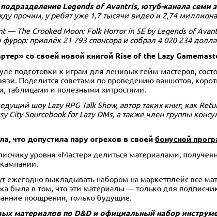
е подразделение Legends of Avantris, ютуб-канала семи
ежду прочим, у ребят уже 1,7 тысячи видео и 2,74 миллион
t — The Crooked Moon: Folk Horror in 5E by Legends of Av
 фурор: привлёк 21 793 спонсора и собрал 4 020 234 долл
тер» со своей новой книгой Rise of the Lazy Gamemast
муле подготовки к играм для ленивых гейм-мастеров, сост
связи. Поделится советами по проведению ваншотов, коро
и, таблицами и полезными хитростями.
ведущий шоу Lazy RPG Talk Show, автор таких книг, как Retu
ntasy City Sourcebook for Lazy DMs, а также член группы кон
ла, что допустила пару огрехов в своей
бонусной прогр
писчику уровня «Мастер» делиться материалами, получен
 кампании.
ут ежегодно выкладывать набором на маркетплейс все ма
а была в том, что эти материалы — только для подписчи
ранние поощрения, только будущие.
х материалов по D&D и официальный набор инструмен