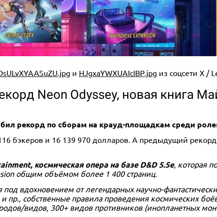
DsULvXYAASuZU.jpg
и
HJgxaYWXUAIcIBP.jpg
из соцсети X / Le
рекорд Neon Odyssey, новая книга М
побил рекорд по сборам на крауд-площадкам среди роле
9 116 бэкеров и 16 139 970 долларов. А предыдущий рекор
ainment, космическая опера на базе D&D 5.5e
, которая п
nsion общим объёмом более 1 400 страниц.
ая под вдохновением от легендарных научно-фантастическ
 и пр., собственные правила проведения космических бо
ародов/видов, 300+ видов противников (инопланетных монс