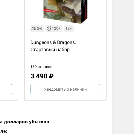
2-6
120+
12+
Dungeons & Dragons.
Стартовый набор
169 отзывов
3 490 ₽
Уведомить о наличии
на долларов убытков
.
ле: