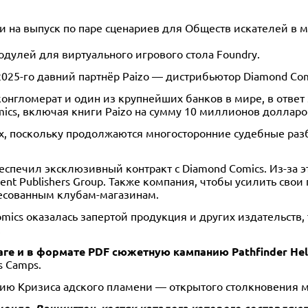
ти на выпуск по паре сценариев для Обществ искателей в м
одулей для виртуального игрового стола Foundry.
 2025-го давний партнёр Paizo — дистрибьютор Diamond Co
конгломерат и один из крупнейших банков в мире, в ответ
ics, включая книги Paizo на сумму 10 миллионов долларо
 их, поскольку продолжаются многосторонние судебные раз
печил эксклюзивный контракт с Diamond Comics. Из-за это
t Publishers Group. Также компания, чтобы усилить свои
есованным клубам-магазинам.
mics оказалась запертой продукция и других издательств,
.
ге и в формате PDF сюжетную кампанию Pathfinder Hell’
s Camps.
ю Кризиса адского пламени — открытого столкновения 