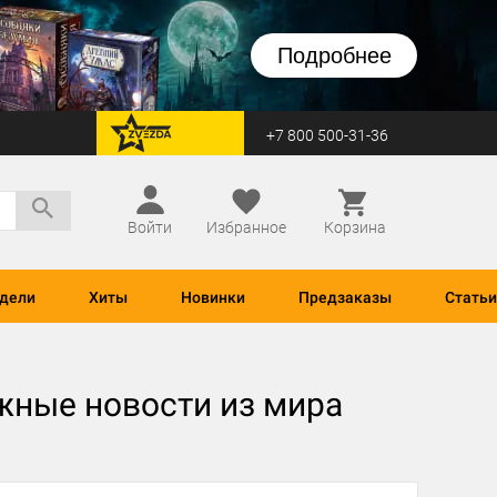
Подробнее
+7 800 500-31-36
перейти на Zvezda
Войти
Избранное
Корзина
дели
Хиты
Новинки
Предзаказы
Статьи
ежные новости из мира