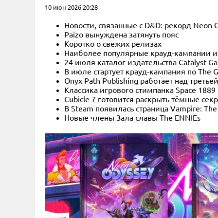
10 июн 2026 20:28
Новости, связанные с D&D: рекорд Neon
Paizo вынуждена затянуть пояс
Коротко о свежих релизах
Наиболее популярные крауд-кампании и
24 июля каталог издательства Catalyst G
В июле стартует крауд-кампания по The Gho
Onyx Path Publishing работает над третье
Классика игрового стимпанка Space 1889
Cubicle 7 готовится раскрыть тёмные сек
В Steam появилась страница Vampire: T
Новые члены Зала славы The ENNIEs