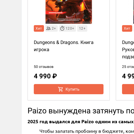
Хит
2+
120+
12+
Хит
Dungeons & Dragons. Книга
Dunge
игрока
Руко
подз
50 отзывов
25 отз
4 990 ₽
4 9
Купить
Paizo вынуждена затянуть п
2025 год выдался для Paizo одним из самы
Чтобы залатать пробоину в бюджете, ко