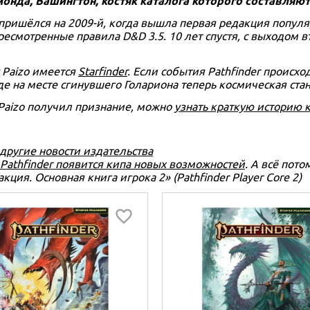
монда, Вашингтон, костяк каталога которого составляю
ет пришёлся на 2009-й, когда вышла первая редакция попу
ресмотренные правила D&D 3.5. 10 лет спустя, с выходом в
у Paizo имеется
Starfinder
. Если события Pathfinder происход
де на месте сгинувшего Голариона теперь космическая ста
 Paizo получил признание, можно
узнать краткую историю 
 другие новости издательства
Pathfinder появится кипа новых возможностей
. А всё пото
кция. Основная книга игрока 2» (Pathfinder Player Core 2)