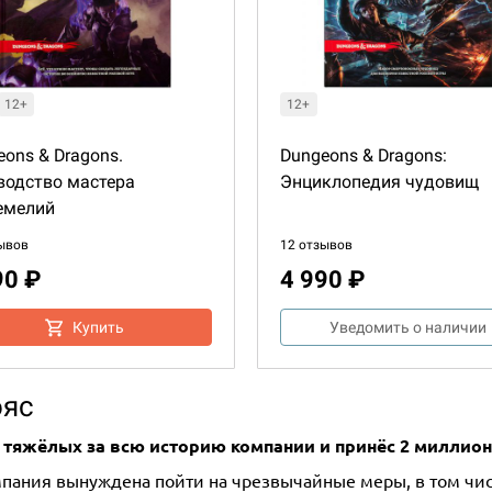
12+
12+
ons & Dragons.
Dungeons & Dragons:
водство мастера
Энциклопедия чудовищ
емелий
ывов
12 отзывов
90 ₽
4 990 ₽
Купить
Уведомить о наличии
ояс
х тяжёлых за всю историю компании и принёс 2 миллио
мпания вынуждена пойти на чрезвычайные меры, в том чис