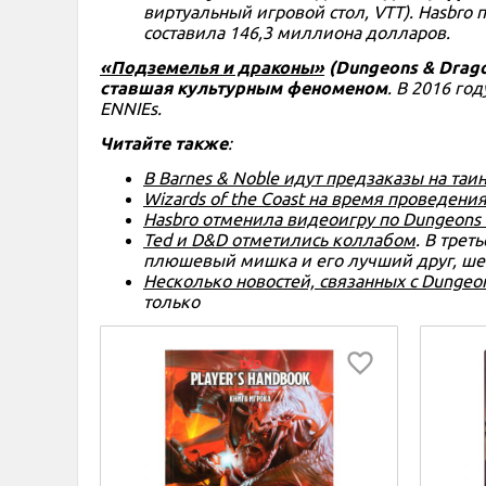
виртуальный игровой стол, VTT). Hasbro
составила 146,3 миллиона долларов.
«Подземелья и драконы»
(Dungeons & Drago
ставшая культурным феноменом
. В 2016 го
ENNIEs.
Читайте также
:
В Barnes & Noble идут предзаказы на та
Wizards of the Coast на время проведен
Hasbro отменила видеоигру по Dungeons &
Ted и D&D отметились коллабом
. В тре
плюшевый мишка и его лучший друг, ше
Несколько новостей, связанных с Dungeo
только