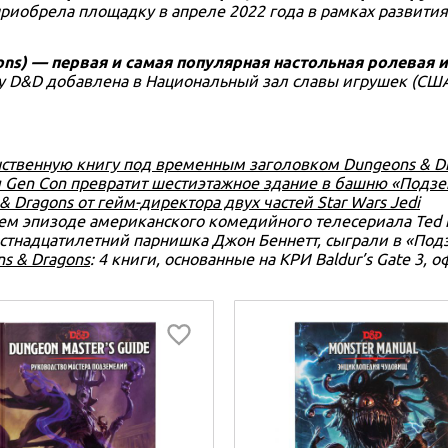
 приобрела площадку в апреле 2022 года в рамках развит
ns) — первая и самая популярная настольная ролевая и
ду D&D добавлена в Национальный зал славы игрушек (США
инственную книгу под временным заголовком Dungeons & D
ия Gen Con превратит шестиэтажное здание в башню «Подз
 Dragons от гейм-директора двух частей Star Wars Jedi
тьем эпизоде американского комедийного телесериала Ted 
стнадцатилетний парнишка Джон Беннетт, сыграли в «Под
ns & Dragons
: 4 книги, основанные на КРИ Baldur’s Gate 3,