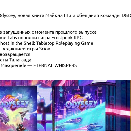
 Odyssey, новая книга Майкла Ши и обещания команды D&
з запущенных с момента прошлого выпуска
ame Labs пополнит игра Frostpunk RPG
st in the Shell: Tabletop Roleplaying Game
й редакцией игры Scion
 возвращается
реты Талагаада
he Masquerade — ETERNAL WHISPERS