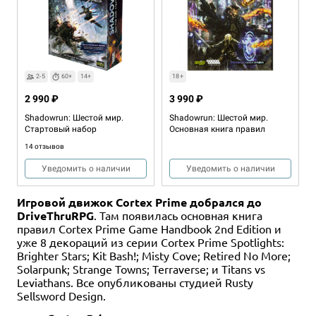
2-5
60+
14+
18+
2 990 ₽
3 990 ₽
Shadowrun: Шестой мир.
Shadowrun: Шестой мир.
Стартовый набор
Основная книга правил
14 отзывов
Уведомить о наличии
Уведомить о наличии
Игровой движок Cortex Prime добрался до
DriveThruRPG
. Там появилась основная книга
правил Cortex Prime Game Handbook 2nd Edition и
уже 8 декораций из серии Cortex Prime Spotlights:
Brighter Stars; Kit Bash!; Misty Cove; Retired No More;
Solarpunk; Strange Towns; Terraverse; и Titans vs
Leviathans. Все опубликованы студией Rusty
Sellsword Design.
18+
Дополнение
Дополнение
Дополнение
Дополнение
18+
18+
18+
12+
Дополнение
Дополнение
Дополнение
Дополнение
18+
18+
18+