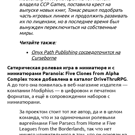
владела CCP Games, поставила крест на
выпуске новых книг, Томас решил подобрать
часть игровых линеек и продолжить развивать
их по лицензии, но в последнее время был
вынужден переключиться на собственные
миры.
Читайте также
:
Onyx Path Publishing сосредоточится на
Curseborne
Сатирическая ролевая игра в миниатюре и с
миниатюрами Paranoia: Five Clones from Alpha
Complex тоже добавлена в каталог DriveThruRPG
.
А до того она появилась в веб-магазине издателя —
компании Modiphius — в цифровом и печатном
форматах, а ещё в сопровождении наборов с
миниатюрами.
За проектом стоит тот же автор, да и в целом
команда, что и за одиночными ролевыми
варгеймами Five Parsecs from Home и Five
Leagues from the Borderlands, так что нет
ничего удивительного в том, что он основан на