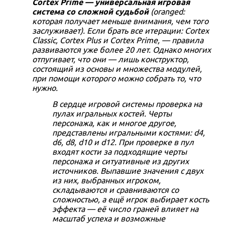
Cortex Prime — универсальная игровая
система со сложной судьбой
(oranged:
3 490 ₽
499 ₽
799 ₽
799 ₽
799 ₽
2 490 ₽
499 ₽
799 ₽
799 ₽
799 ₽
которая получает меньше внимания, чем того
Книга "Shadowrun: Шестой
Shadowrun: Шестой мир.
Shadowrun: Шестой мир.
Shadowrun: Шестой мир.
Shadowrun: Шестой мир.
Shadowrun: Шестой мир.
Shadowrun: Шестой мир.
Shadowrun: Шестой мир.
Shadowrun: Шестой мир.
Shadowrun: Шестой мир.
заслуживает). Если брать все итерации: Cortex
мир. Будущего нет"
Арсенал бегущего. Колода
Миссия 09.01 "С самого дна"
Миссия 09.03 "На победах не
Миссия 09.05 "Кровожадные
Ширма ведущего
Мобильный гримуар. Колода
Миссия 09.02 "Что упало, то
Миссия 09.04 "Нео-токийский
Миссия 09.06 "Семь вдохов"
Classic, Cortex Plus и Cortex Prime, — правила
оружия
учатся"
тени"
заклинаний
пропало"
дрифт"
2 отзыва
развиваются уже более 20 лет. Однако многих
Купить
Купить
Купить
отпугивает, что они — лишь конструктор,
Купить
Купить
Купить
Купить
Купить
Купить
Купить
состоящий из основы и множества модулей,
при помощи которого можно собрать то, что
нужно.
В сердце игровой системы проверка на
пулах игральных костей. Черты
персонажа, как и многое другое,
представлены игральными костями: d4,
d6, d8, d10 и d12. При проверке в пул
входят кости за подходящие черты
персонажа и ситуативные из других
источников. Выпавшие значения с двух
из них, выбранных игроком,
складываются и сравниваются со
сложностью, а ещё игрок выбирает кость
эффекта — её число граней влияет на
масштаб успеха и возможные