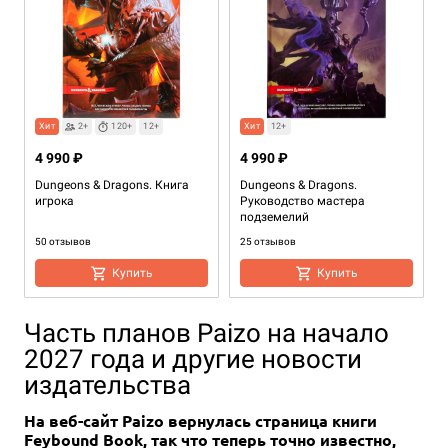
Хит
2+
120+
12+
Хит
12+
4 990 ₽
4 990 ₽
Dungeons & Dragons. Книга
Dungeons & Dragons.
игрока
Руководство мастера
подземелий
50 отзывов
25 отзывов
Купить
Купить
Часть планов Paizo на начало
2027 года и другие новости
издательства
На веб-сайт Paizo вернулась страница книги
Feybound Book, так что теперь точно известно,