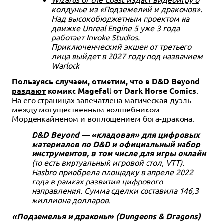
колдунье из «Подземелий и драконов»
.
Над высокобюджетным проектом на
движке Unreal Engine 5 уже 3 года
работает Invoke Studios.
Приключенческий экшен от третьего
лица выйдет в 2027 году под названием
Warlock
Пользуясь случаем, отметим, что в D&D Beyond
раздают
комикс Magefall от Dark Horse Comics
.
На его страницах запечатлена магическая дуэль
между могущественным волшебником
Морденкайненом и воплощением бога-дракона.
D&D Beyond — «кладовая» для цифровых
материалов по D&D и официальный набор
инструментов, в том числе для игры онлайн
(то есть виртуальный игровой стол, VTT).
Hasbro приобрела площадку в апреле 2022
года в рамках развития цифрового
направления. Сумма сделки составила 146,3
миллиона долларов.
«Подземелья и драконы»
(Dungeons & Dragons)