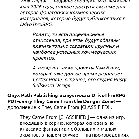
Wolf Digital — недавно сообщил, что, начиная с
мая 2026 года, откроет доступ к системе для
авторов фанатских и коммерческих
материалов, которые будут публиковаться в
DriveThruRPG.
Роялти, то есть лицензионные
отчисления, при этом будут обязаны
платить только создатели крупных и
наиболее успешных коммерческих
проектов.
А курирует такие проекты Кэм Бэнкс,
который уже долгое время развивает
Cortex Prime. А точнее, его студия Rusty
Sellsword Design.
Onyx Path Publishing выпустила в DriveThruRPG
PDF-книгу They Came From the Danger Zone!
—
дополнение к They Came From [CLASSIFIED!].
They Came From [CLASSIFIED!] — одна из игр,
входящих в серию, которая основана на
классике фантастики с больших и малых
экранов, в нашем случае — на произведениях