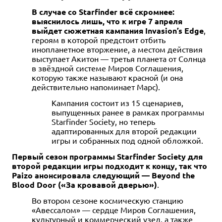
В случае со Starfinder всё скромнее:
выяснилось лишь, что к игре 7 апреля
выйдет сюжетная кампания Invasion’s Edge
,
героям в которой предстоит отбить
инопланетное вторжение, а местом действия
выступает Акитон — третья планета от Солнца
в звёздной системе Миров Соглашения,
которую также называют красной (и она
действительно напоминает Марс).
Кампания состоит из 15 сценариев,
выпущенных ранее в рамках программы
Starfinder Society, но теперь
адаптированных для второй редакции
игры и собранных под одной обложкой.
Первый сезон программы Starfinder Society для
второй редакции игры подходит к концу, так что
Paizo анонсировала следующий — Beyond the
Blood Door («За кровавой дверью»)
.
Во втором сезоне космическую станцию
«Авессалом» — сердце Миров Соглашения,
культурный и коммерческий узел, а также