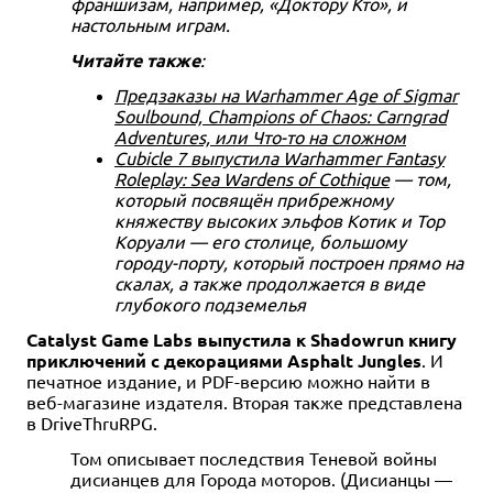
франшизам, например, «Доктору Кто», и
настольным играм.
Читайте также
:
Предзаказы на Warhammer Age of Sigmar
Soulbound, Champions of Chaos: Carngrad
Adventures, или Что-то на сложном
Cubicle 7 выпустила Warhammer Fantasy
Roleplay: Sea Wardens of Cothique
— том,
который посвящён прибрежному
княжеству высоких эльфов Котик и Тор
Коруали — его столице, большому
городу-порту, который построен прямо на
скалах, а также продолжается в виде
глубокого подземелья
Catalyst Game Labs выпустила к Shadowrun книгу
приключений с декорациями Asphalt Jungles
. И
печатное издание, и PDF-версию можно найти в
веб-магазине издателя. Вторая также представлена
в DriveThruRPG.
Том описывает последствия Теневой войны
дисианцев для Города моторов. (Дисианцы —