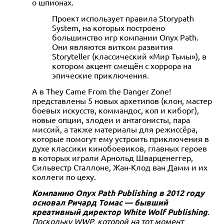
о шпионах.
Проект использует правила Storypath
System, на которых построено
большинство игр компании Onyx Path.
Они являются витком развития
Storyteller (классический «Мир Тьмы»), в
котором акцент смещён с хоррора на
эпические приключения.
А в They Came From the Danger Zone!
представлены 5 новых архетипов (клон, мастер
боевых искусств, коммандос, коп и киборг),
новые опции, злодеи и антагонисты, пара
миссий, а также материалы для режиссёра,
которые помогут ему устроить приключения в
духе классики кинобоевиков, главных героев
в которых играли Арнольд Шварценеггер,
Сильвестр Сталлоне, Жан-Клод ван Дамм и их
коллеги по цеху.
Компанию Onyx Path Publishing в 2012 году
основал Ричард Томас — бывший
креативный директор White Wolf Publishing
.
Поскольку WWP, которой на тот момент