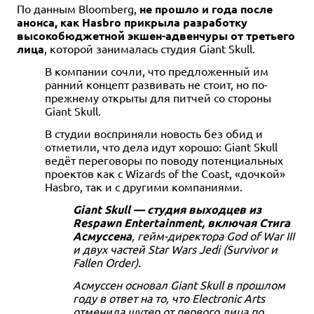
По данным Bloomberg,
не прошло и года после
анонса, как Hasbro прикрыла разработку
высокобюджетной экшен-адвенчуры от третьего
лица
, которой занималась студия Giant Skull.
В компании сочли, что предложенный им
ранний концепт развивать не стоит, но по-
прежнему открыты для питчей со стороны
Giant Skull.
В студии восприняли новость без обид и
отметили, что дела идут хорошо: Giant Skull
ведёт переговоры по поводу потенциальных
проектов как с Wizards of the Coast, «дочкой»
Hasbro, так и с другими компаниями.
Giant Skull — студия выходцев из
Respawn Entertainment, включая Стига
Асмуссена
, гейм-директора God of War III
и двух частей Star Wars Jedi (Survivor и
Fallen Order).
Асмуссен основал Giant Skull в прошлом
году в ответ на то, что Electronic Arts
отменила шутер от первого лица по