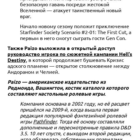
безопасную гавань посреди жестокой
Вселенной — атакует таинственный новый
враг.
Начало новому сезону положит приключение
Starfinder Society Scenario #2-01: The First Cut, а
первым в него смогут сыграть гости Gen Con.
Также Paizo выложила в открытый доступ
руководство игрока по сюжетной кампании Hell’s
Destiny
, в которой продолжает бушевать Кризис
адского пламени — открытое столкновение между
Андораном и Челией.
Paizo — американское издательство из
Редмонда, Вашингтон, костяк каталога которого
составляют настольные ролевые игры
.
Компания основана в 2002 году, но её расцвет
пришёлся на 2009-й, когда вышла первая
редакция популярной фэнтезийной ролевой
игры
Pathfinder
. Тогда её основу составляли
дополненные и пересмотренные правила D&D
3.5. 10 лет спустя, с выходом второй редакции,
игра обзавелась собственными правилами.