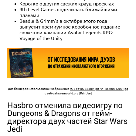
Коротко о других свежих крауд-проектах
9th Level Games поделилась ближайшими
планами
Beadle & Grimm’s в октябре этого года
выпустит премиумное коробочное издание
сюжетной кампании Avatar Legends RPG:
Voyage of the Unity
Для баннеров использовано изображение
9781640788589_p0_v1_s1200x1200-jpg
с веб-сайта enworld.org [Fair Use]
Hasbro отменила видеоигру по
Dungeons & Dragons от гейм-
директора двух частей Star Wars
Jedi