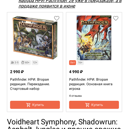
продаже появится в июне
2-5
60+
12+
Хит
16+
2 990 ₽
4 990 ₽
Pathfinder. НРИ. Вторая
Pathfinder. НРИ. Вторая
редакция. Переиздание.
редакция. Основная книга
Стартовый набор
игрока
4 отзыва
Купить
Купить
Voidheart Symphony, Shadowrun: