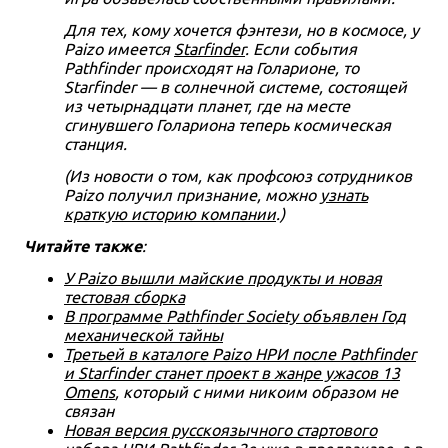
Для тех, кому хочется фэнтези, но в космосе, у
Paizo имеется
Starfinder
. Если события
Pathfinder происходят на Голарионе, то
Starfinder — в солнечной системе, состоящей
из четырнадцати планет, где на месте
сгинувшего Голариона теперь космическая
станция.
(Из новости о том, как профсоюз сотрудников
Paizo получил признание, можно
узнать
краткую историю компании
.)
Читайте также
:
У Paizo вышли майские продукты и новая
тестовая сборка
В программе Pathfinder Society объявлен Год
механической тайны
Третьей в каталоге Paizo НРИ после Pathfinder
и Starfinder станет проект в жанре ужасов 13
Omens
, который с ними никоим образом не
связан
Новая версия русскоязычного стартового
набора НРИ Pathfinder 2e уже в предзаказе, а в