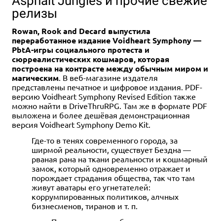
Asphalt Jungles и прочие свежие
релизы
Rowan, Rook and Decard выпустила
переработанное издание Voidheart Symphony —
PbtA-игры социального протеста и
сюрреалистических кошмаров, которая
12+
12+
16+
12+
построена на контрасте между обычным миром и
4 990 ₽
1 490 ₽
4 990 ₽
4 990 ₽
магическим
. В веб-магазине издателя
представлены печатное и цифровое издания. PDF-
Pathfinder. НРИ. Вторая
Pathfinder. НРИ. Вторая
Pathfinder. НРИ. Вторая
Pathfinder. НРИ. Вторая
редакция. Основная книга
редакция. Ширма для
редакция. Основной
редакция. Основной
версию Voidheart Symphony Revised Edition также
ведущего
основной книги ведущего
бестиарий
бестиарий: Набор фишек
можно найти в DriveThruRPG. Там же в формате PDF
выложена и более дешёвая демонстрационная
3 отзыва
3 отзыва
2 отзыва
Купить
версия Voidheart Symphony Demo Kit.
Купить
Купить
Купить
Где-то в тенях современного города, за
ширмой реальности, существует Бездна —
рваная рана на ткани реальности и кошмарный
замок, который одновременно отражает и
порождает страдания общества, так что там
живут аватары его угнетателей:
коррумпированных политиков, алчных
бизнесменов, тиранов и т. п.