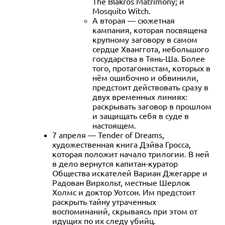
The Blakros Matrimony; и
Mosquito Witch.
А вторая — сюжетная
кампания, которая посвящена
крупному заговору в самом
сердце Хванггота, небольшого
государства в Тянь-Ша. Более
того, протагонистам, которых в
нём ошибочно и обвинили,
предстоит действовать сразу в
двух временных линиях:
раскрывать заговор в прошлом
и защищать себя в суде в
настоящем.
7 апреля — Tender of Dreams,
художественная книга Дэйва Гросса,
которая положит начало трилогии. В ней
в дело вернутся капитан-куратор
Общества искателей Вариан Джегарре и
Радован Вирхольт, местные Шерлок
Холмс и доктор Уотсон. Им предстоит
раскрыть тайну утраченных
воспоминаний, скрываясь при этом от
идущих по их следу убийц.