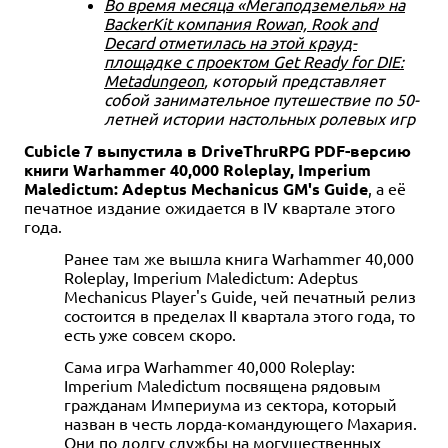
Во время месяца «Мегаподземелья» на
BackerKit компания Rowan, Rook and
Decard отметилась на этой крауд-
площадке с проектом Get Ready for DIE:
Metadungeon
, который представляет
собой занимательное путешествие по 50-
летней истории настольных ролевых игр
Cubicle 7 выпустила в DriveThruRPG PDF-версию
книги Warhammer 40,000 Roleplay, Imperium
Maledictum: Adeptus Mechanicus GM's Guide
, а её
печатное издание ожидается в IV квартале этого
года.
Ранее там же вышла книга Warhammer 40,000
Roleplay, Imperium Maledictum: Adeptus
Mechanicus Player's Guide, чей печатный релиз
состоится в пределах II квартала этого года, то
есть уже совсем скоро.
Сама игра Warhammer 40,000 Roleplay:
Imperium Maledictum посвящена рядовым
гражданам Империума из сектора, который
назван в честь лорда-командующего Махария.
Они по долгу службы на могущественных