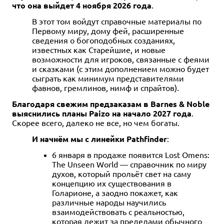
что она выйдет 4 ноября 2026 года
.
12+
2-6
120+
12+
В этот том войдут справочные материалы по
4 990 ₽
3 490 ₽
Первому миру, дому фей, расширенные
сведения о богоподобных созданиях,
Dungeons & Dragons:
Dungeons & Dragons.
известных как Старейшие, и новые
Энциклопедия чудовищ
Стартовый набор
возможности для игроков, связанные с феями
12 отзывов
169 отзывов
и сказками (с этим дополнением можно будет
сыграть как минимум представителями
Уведомить о наличии
Уведомить о наличии
фавнов, гремлинов, нимф и спрайтов).
Благодаря свежим предзаказам в Barnes & Noble
выяснились планы Paizo на начало 2027 года
.
Скорее всего, далеко не все, но чем богаты.
И начнём мы с линейки Pathfinder
:
6 января в продаже появится Lost Omens:
The Unseen World — справочник по миру
духов, который прольёт свет на саму
концепцию их существования в
Голарионе, а заодно покажет, как
различные народы научились
взаимодействовать с реальностью,
которая лежит за пределами обычного