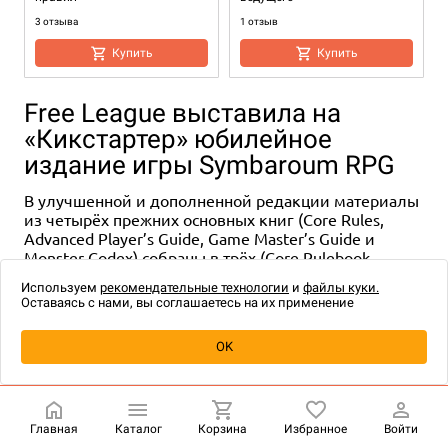
3 отзыва
1 отзыв
Купить
Купить
Free League выставила на
«Кикстартер» юбилейное
издание игры Symbaroum RPG
В улучшенной и дополненной редакции материалы
из четырёх прежних основных книг (Core Rules,
Advanced Player’s Guide, Game Master’s Guide и
Monster Codex) собраны в трёх (Core Rulebook,
2-6
120-240
14+
14+
Gamemaster’s Guide и Davokar Creature Codex).
2 590 ₽
6 900 ₽
Используем
рекомендательные технологии
и
файлы куки.
Оставаясь с нами, вы соглашаетесь на их применение
Также к ним прилагается пара путеводителей:
Звёздный путь: Приключения
Звёздный путь: Приключения
в Davokar & Ambria — Darkness Rising собраны
в космосе. Стартовый набор
в космосе. Книга основных
до того разрозненные кусочки сведений об
правил. Коллекционное
OK
издание
основном месте действия, а в City States of
Купить
Vendilyn — A Ravaged Realm описан ещё один
Купить
регион игрового мира.
Главная
Каталог
Корзина
Избранное
Войти
Страница крауд-кампании, стартовавшей