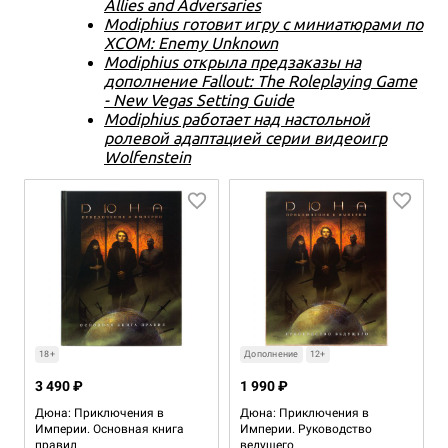
Allies and Adversaries
Modiphius готовит игру с миниатюрами по
XCOM: Enemy Unknown
Modiphius открыла предзаказы на
дополнение Fallout: The Roleplaying Game
- New Vegas Setting Guide
Modiphius работает над настольной
ролевой адаптацией серии видеоигр
Wolfenstein
18+
Дополнение
12+
3 490 ₽
1 990 ₽
Дюна: Приключения в
Дюна: Приключения в
Империи. Основная книга
Империи. Руководство
правил
ведущего