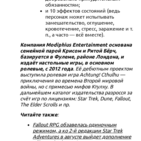
обязанностям;
и 10 эффектов состояний (ведь
персонаж может испытывать
замешательство, оглушение,
кровотечение, стресс, заражение и т.
п., а часто — всё вместе).
Компания Modiphius Entertainment основана
семейной парой Крисом и Ритой Бёрч,
базируется в Фулеме, районе Лондона, и
издаёт настольные игры, в основном
ролевые, с 2012 года
. Её дебютным проектом
выступила ролевая игра Achtung! Cthulhu —
приключения во времена Второй мировой
войны, но с примесью мифов Ктулху. В
дальнейшем каталог издательства разросся за
счёт игр по лицензиям: Star Trek, Dune, Fallout,
The Elder Scrolls и пр.
Читайте также
:
Fallout RPG обзавелась одиночным
режимом, а ко 2-й редакции Star Trek
Adventures в августе выйдет дополнение