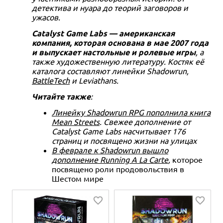
детектива и нуара до теорий заговоров и
ужасов.
Catalyst Game Labs — американская
компания, которая основана в мае 2007 года
и выпускает настольные и ролевые игры
, а
также художественную литературу. Костяк её
каталога составляют линейки Shadowrun,
BattleTech
и Leviathans.
Читайте также
:
Линейку Shadowrun RPG пополнила книга
Mean Streets
. Свежее дополнение от
Catalyst Game Labs насчитывает 176
страниц и посвящено жизни на улицах
В феврале к Shadowrun вышло
дополнение Running A La Carte
,
которое
посвящено роли продовольствия в
Шестом мире