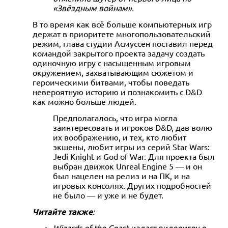
«Звёздным войнам».
В то время как всё больше компьютерных игр
держат в приоритете многопользовательский
режим, глава студии Асмуссен поставил перед
командой закрытого проекта задачу создать
одиночную игру с насыщенным игровым
окружением, захватывающим сюжетом и
героическими битвами, чтобы поведать
невероятную историю и познакомить с D&D
как можно больше людей.
Предполагалось, что игра могла
заинтересовать и игроков D&D, дав волю
их воображению, и тех, кто любит
экшены, любит игры из серий Star Wars:
Jedi Knight и God of War. Для проекта был
выбран движок Unreal Engine 5 — и он
был нацелен на релиз и на ПК, и на
игровых консолях. Других подробностей
не было — и уже и не будет.
Читайте также
:
Wizards of the Coast издаст видеоигру о