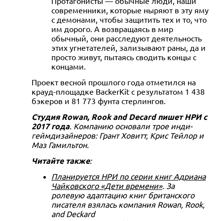
Протагонисты — обычные люди, наши
современники, которые ныряют в эту яму
с демонами, чтобы защитить тех и то, что
им дорого. А возвращаясь в мир
обычный, они расследуют деятельность
этих угнетателей, зализывают раны, да и
просто живут, пытаясь сводить концы с
концами.
Проект весной прошлого года отметился на
крауд-площадке BackerKit с результатом 1 438
бэкеров и 81 773 фунта стерлингов.
Студия Rowan, Rook and Decard пишет НРИ с
2017 года
. Компанию основали трое инди-
геймдизайнеров: Грант Ховитт, Крис Тейлор и
Маз Гамильтон.
Читайте также
:
Планируется НРИ по серии книг Адриана
Чайковского «Дети времени»
. За
ролевую адаптацию книг британского
писателя взялась компания Rowan, Rook,
and Deckard