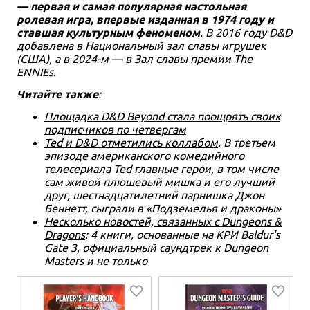
— первая и самая популярная настольная
ролевая игра, впервые изданная в 1974 году и
ставшая культурным феноменом
. В 2016 году D&D
добавлена в Национальный зал славы игрушек
(США), а в 2024-м — в Зал славы премии The
ENNIEs.
Читайте также
:
Площадка D&D Beyond стала поощрять своих
подписчиков по четвергам
Ted и D&D отметились коллабом
. В третьем
эпизоде американского комедийного
телесериала Ted главные герои, в том числе
сам живой плюшевый мишка и его лучший
друг, шестнадцатилетний парнишка Джон
Беннетт, сыграли в «Подземелья и драконы»
Несколько новостей, связанных с Dungeons &
Dragons
: 4 книги, основанные на КРИ Baldur’s
Gate 3, официальный саундтрек к Dungeon
Masters и не только