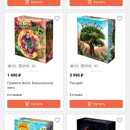
Купить
Купить
2-4
20-40
6+
2-4
45-60
8+
1 490 ₽
3 990 ₽
Гравити Фолз: Бесконечное
Расцвет
лето
6 отзывов
3 отзыва
Купить
Купить