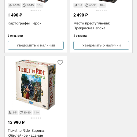
1-100
30-45
10+
1-4
60-90
18+
1 490 ₽
2 490 ₽
Картографы: Герои
Место преступления:
Прекрасная эпоха
6 отзывов
4 отзыва
Уведомить о наличии
Уведомить о наличии
2-5
30-60
11+
13 990 ₽
Ticket to Ride: Европа.
Юбилейное издание