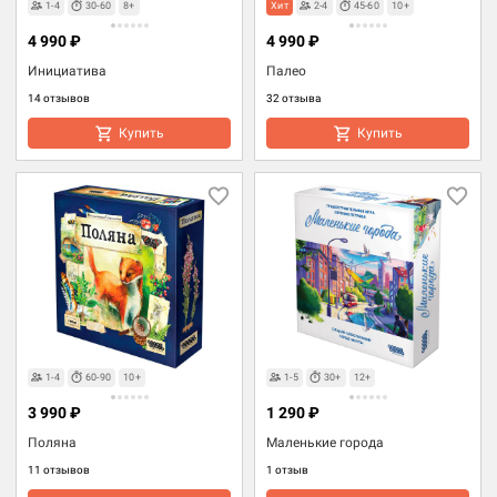
1-4
30-60
8+
Хит
2-4
45-60
10+
4 990 ₽
4 990 ₽
Инициатива
Палео
14 отзывов
32 отзыва
Купить
Купить
1-4
60-90
10+
1-5
30+
12+
3 990 ₽
1 290 ₽
Поляна
Маленькие города
11 отзывов
1 отзыв