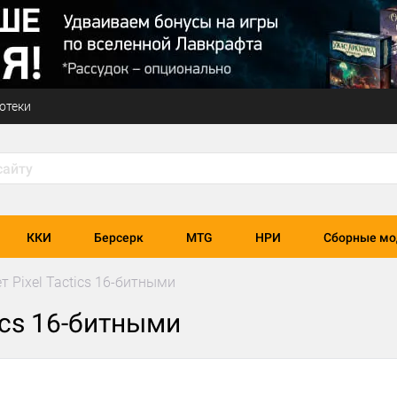
отеки
ККИ
Берсерк
MTG
НРИ
Сборные мо
ет Pixel Tactics 16-битными
tics 16-битными