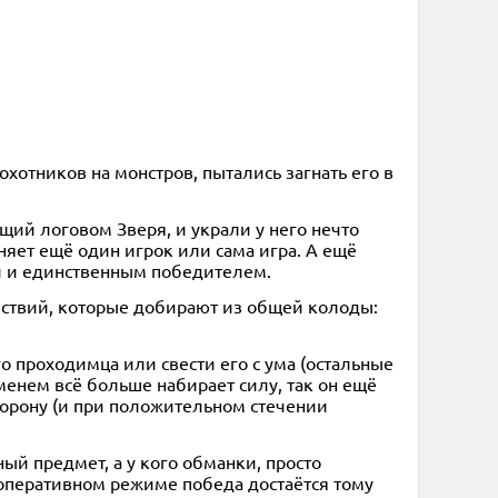
хотников на монстров, пытались загнать его в
ий логовом Зверя, и украли у него нечто
няет ещё один игрок или сама игра. А ещё
и и единственным победителем.
ействий, которые добирают из общей колоды:
о проходимца или свести его с ума (остальные
енем всё больше набирает силу, так он ещё
торону (и при положительном стечении
ный предмет, а у кого обманки, просто
ооперативном режиме победа достаётся тому