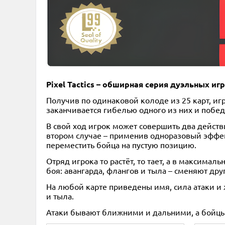
Pixel Tactics – обширная серия дуэльных иг
Получив по одинаковой колоде из 25 карт, иг
заканчивается гибелью одного из них и побед
В свой ход игрок может совершить два действи
втором случае – применив одноразовый эффект
переместить бойца на пустую позицию.
Отряд игрока то растёт, то тает, а в максима
боя: авангарда, флангов и тыла – сменяют дру
На любой карте приведены имя, сила атаки и 
и тыла.
Атаки бывают ближними и дальними, а бойцы 