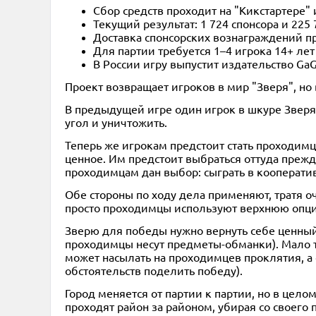
Сбор средств проходит на "Кикстартере" 
Текущий результат: 1 724 спонсора и 225
Доставка спонсорских вознаграждений пр
Для партии требуется 1–4 игрока 14+ ле
В России игру выпустит издательство Ga
Проект возвращает игроков в мир "Зверя", но 
В предыдущей игре один игрок в шкуре Зверя 
угол и уничтожить.
Теперь же игрокам предстоит стать проходим
ценное. Им предстоит выбраться оттуда прежд
проходимцам дан выбор: сыграть в кооперат
Обе стороны по ходу дела применяют, тратя 
просто проходимцы используют верхнюю опци
Зверю для победы нужно вернуть себе ценный 
проходимцы несут предметы-обманки). Мало т
может насылать на проходимцев проклятия, а 
обстоятельств поделить победу).
Город меняется от партии к партии, но в цело
проходят район за районом, убирая со своего