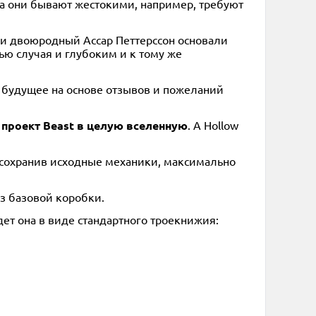
(а они бывают жестокими, например, требуют
 и двоюродный Ассар Петтерссон основали
ю случая и глубоким и к тому же
т будущее на основе отзывов и пожеланий
 проект Beast в целую вселенную
. А Hollow
я, сохранив исходные механики, максимально
из базовой коробки.
йдет она в виде стандартного троекнижия: