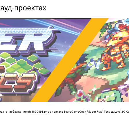
рауд-проектах
зовано изображение
pic8800893.png
с портала BoardGameGeek / Super Pixel Tactics, Level 99 Gam