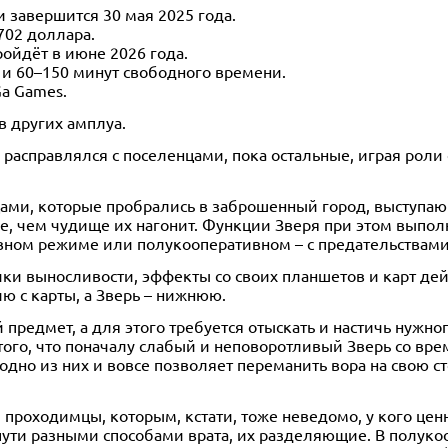
и завершится 30 мая 2025 года.
 702 доллара.
ойдёт в июне 2026 года.
т и 60–150 минут свободного времени.
Ga Games.
в других амплуа.
расправлялся с поселенцами, пока остальные, играя роли о
цами, которые пробрались в заброшенный город, выступающ
е, чем чудище их нагонит. Функции Зверя при этом выпол
ивном режиме или полукооперативном – с предательствам
очки выносливости, эффекты со своих планшетов и карт д
ю с карты, а Зверь – нижнюю.
предмет, а для этого требуется отыскать и настичь нужног
ого, что поначалу слабый и неповоротливый Зверь со врем
одно из них и вовсе позволяет переманить вора на свою с
м проходимцы, которым, кстати, тоже неведомо, у кого цен
 пути разными способами врата, их разделяющие. В полук