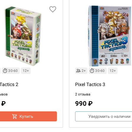
30-60
12+
2+
30-60
12+
 Tactics 2
Pixel Tactics 3
ывов
2 отзыва
 ₽
990 ₽
Купить
Уведомить о наличии