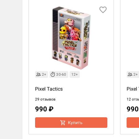
2+
30-60
12+
2+
Pixel Tactics
Pixel
29 отзывов
12 отз
990 ₽
990
Купить