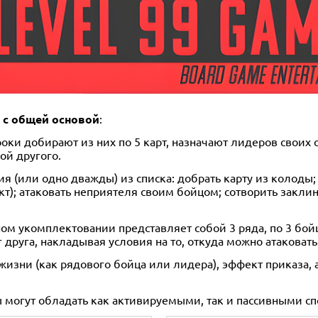
р с общей основой
:
роки добирают из них по 5 карт, назначают лидеров своих
ой другого.
я (или одно дважды) из списка: добрать карту из колоды; 
); атаковать неприятеля своим бойцом; сотворить заклина
льном укомплектовании представляет собой 3 ряда, по 3 бо
г друга, накладывая условия на то, откуда можно атакова
жизни (как рядового бойца или лидера), эффект приказа, а
могут обладать как активируемыми, так и пассивными сп