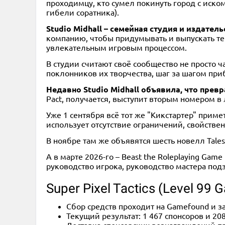
проходимцу, кто сумел покинуть город с иск
гибели соратника).
Studio Midhall – семейная студия и издател
компанию, чтобы придумывать и выпускать те
увлекательным игровым процессом.
В студии считают своё сообщество не просто 
поклонников их творчества, шаг за шагом п
Недавно Studio Midhall объявила, что пре
Pact, получается, выступит вторым номером в 
Уже 1 сентября всё тот же "Кикстартер" прим
использует отсутствие ограничений, свойстве
В ноябре там же объявятся шесть новелл Tales
А в марте 2026-го – Beast the Roleplaying Gam
руководство игрока, руководство мастера по
Super Pixel Tactics (Level 99 
Сбор средств проходит на Gamefound и з
Текущий результат: 1 467 спонсоров и 20
Доставка спонсорских вознаграждений пр