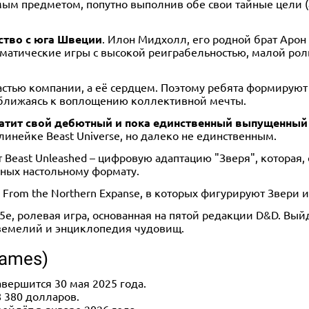
омым предметом, попутно выполнив обе свои тайные цели 
ьство с юга Швеции
. Илон Мидхолл, его родной брат Арон
матические игры с высокой реиграбельностью, малой роль
частью компании, а её сердцем. Поэтому ребята формирую
риближаясь к воплощению коллективной мечты.
вратит свой дебютный и пока единственный выпущенный
линейке Beast Universe, но далеко не единственным.
ет Beast Unleashed – цифровую адаптацию "Зверя", котора
нных настольному формату.
 From the Northern Expanse, в которых фигурируют Звери 
e 5e, ролевая игра, основанная на пятой редакции D&D. Вы
дземелий и энциклопедия чудовищ.
Games)
авершится 30 мая 2025 года.
8 380 долларов.
ойдёт в январе 2026 года.