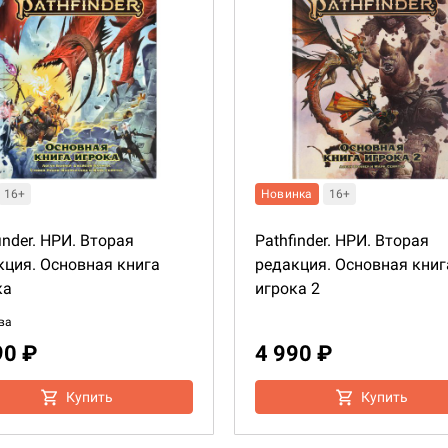
16+
Новинка
16+
inder. НРИ. Вторая
Pathfinder. НРИ. Вторая
кция. Основная книга
редакция. Основная книг
ка
игрока 2
ва
90 ₽
4 990 ₽
Купить
Купить