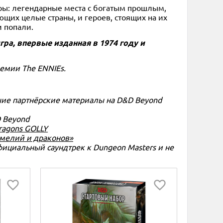
ры: легендарные места с богатым прошлым,
щих целые страны, и героев, стоящих на их
и попали.
гра, впервые изданная в 1974 году и
ремии The ENNIEs.
шие партнёрские материалы на D&D Beyond
 Beyond
ragons GOLLY
емелий и драконов»
 официальный саундтрек к Dungeon Masters и не