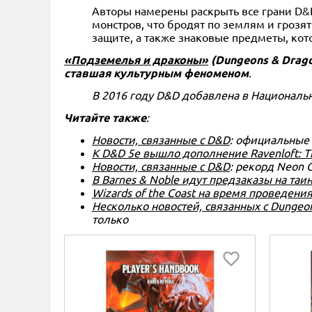
Авторы намерены раскрыть все грани D&
монстров, что бродят по землям и грозя
защите, а также знаковые предметы, кото
«Подземелья и драконы»
(Dungeons & Drago
ставшая культурным феноменом
.
В 2016 году D&D добавлена в Национальн
Читайте также
:
Новости, связанные с D&D
: официальные 
К D&D 5e вышло дополнение Ravenloft: Th
Новости, связанные с D&D
: рекорд Neon
В Barnes & Noble идут предзаказы на та
Wizards of the Coast на время проведен
Несколько новостей, связанных с Dungeo
только