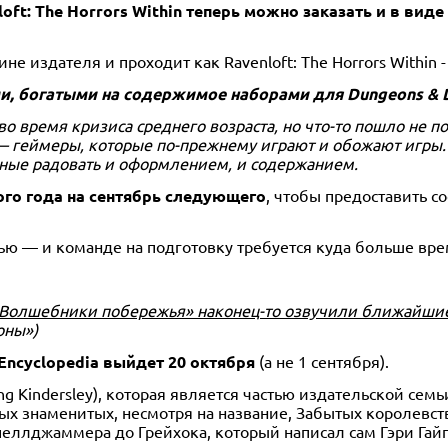
ft: The Horrors Within теперь можно заказать и в виде
издателя и проходит как Ravenloft: The Horrors Within - St
и, богатыми на содержимое наборами для Dungeons & Dr
 время кризиса среднего возраста, но что-то пошло не по
— геймеры, которые по-прежнему играют и обожают игры. 
бные радовать и оформлением, и содержанием.
того года на сентябрь следующего
, чтобы предоставить с
ью — и команде на подготовку требуется куда больше вр
 «Волшебники побережья» наконец-то озвучили ближайши
оны»)
Encyclopedia выйдет 20 октября
(а не 1 сентября).
ng Kindersley), которая является частью издательской се
х знаменитых, несмотря на название, Забытых королевств,
еллджаммера до Грейхока, который написал сам Гэри Гайг