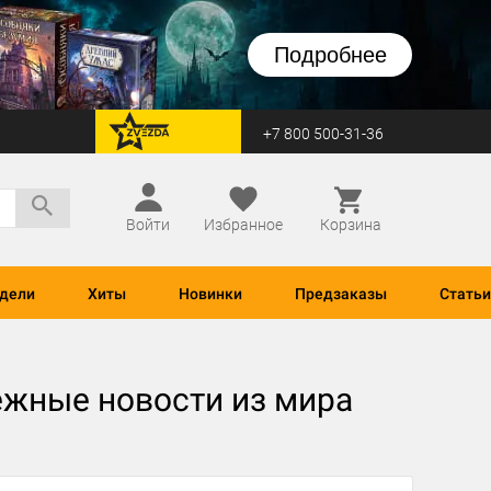
Подробнее
+7 800 500-31-36
перейти на Zvezda
Войти
Избранное
Корзина
дели
Хиты
Новинки
Предзаказы
Статьи
бежные новости из мира