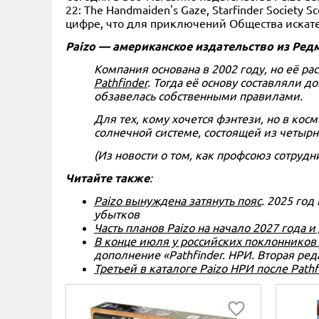
22: The Handmaiden's Gaze, Starfinder Society Sc
цифре, что для приключений Общества искат
Paizo — американское издательство из Ред
Компания основана в 2002 году, но её р
Pathfinder
. Тогда её основу составляли д
обзавелась собственными правилами.
Для тех, кому хочется фэнтези, но в косм
солнечной системе, состоящей из четырна
(Из новости о том, как профсоюз сотруд
Читайте также
:
Paizo вынуждена затянуть пояс
. 2025 го
убытков
Часть планов Paizo на начало 2027 года и
В конце июля у российских поклонников 
дополнение «Pathfinder. НРИ. Вторая реда
Третьей в каталоге Paizo НРИ после Pathf