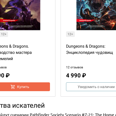
12+
12+
ons & Dragons.
Dungeons & Dragons:
водство мастера
Энциклопедия чудовищ
емелий
ывов
12 отзывов
90 ₽
4 990 ₽
Купить
Уведомить о наличии
тва искателей
ут сценарии Pathfinder Society Scenario #7-21: The Home of