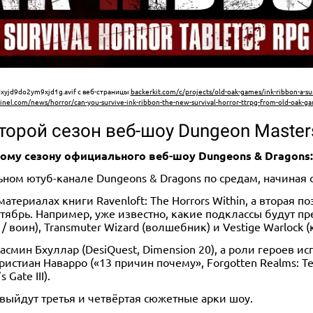
yjd9do2ym9xjd1g.avif с веб-страницы
backerkit.com/c/projects/old-oak-games/ink-ribbon-a-su
inel.com/news/horror/can-you-survive-ink-ribbon-the-new-survival-horror-ttrpg-from-old-oak-g
торой сезон веб-шоу Dungeon Master
орому сезону официального веб-шоу Dungeons & Dragons
ном ютуб-канале Dungeons & Dragons по средам, начиная с
териалах книги Ravenloft: The Horrors Within, а вторая по
тябрь. Например, уже известно, какие подклассы будут пред
r / воин), Transmuter Wizard (волшебник) и Vestige Warlock (
мин Бхуллар (DesiQuest, Dimension 20), а роли героев ис
Кристиан Наварро («13 причин почему», Forgotten Realms: Te
 Gate III).
 выйдут третья и четвёртая сюжетные арки шоу.