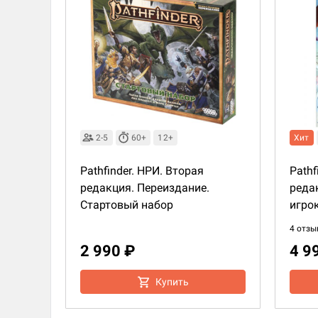
2-5
60+
12+
Хит
Pathfinder. НРИ. Вторая
Pathf
редакция. Переиздание.
реда
Стартовый набор
игро
4 отзы
2 990 ₽
4 9
Купить