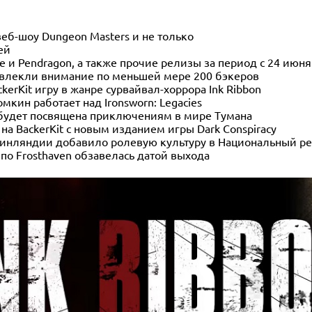
веб-шоу Dungeon Masters и не только
ей
e и Pendragon, а также прочие релизы за период с 24 июня
ивлекли внимание по меньшей мере 200 бэкеров
kerKit игру в жанре сурвайвал-хоррора Ink Ribbon
кин работает над Ironsworn: Legacies
 будет посвящена приключениям в мире Тумана
 на BackerKit с новым изданием игры Dark Conspiracy
инляндии добавило ролевую культуру в Национальный ре
по Frosthaven обзавелась датой выхода