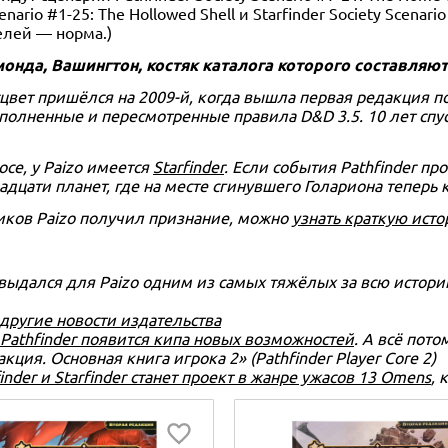
enario #1-25: The Hollowed Shell и Starfinder Society Scenario
елей — норма.)
монда, Вашингтон, костяк каталога которого составляю
асцвет пришёлся на 2009-й, когда вышла первая редакция
ополненные и пересмотренные правила D&D 3.5. 10 лет спу
осе, у Paizo имеется
Starfinder
. Если события Pathfinder про
дцати планет, где на месте сгинувшего Голариона теперь 
ников Paizo получил признание, можно
узнать краткую ист
д выдался для Paizo одним из самых тяжёлых за всю исто
 другие новости издательства
Pathfinder появится кипа новых возможностей
. А всё пото
кция. Основная книга игрока 2» (Pathfinder Player Core 2)
inder и Starfinder станет проект в жанре ужасов 13 Omens
, 