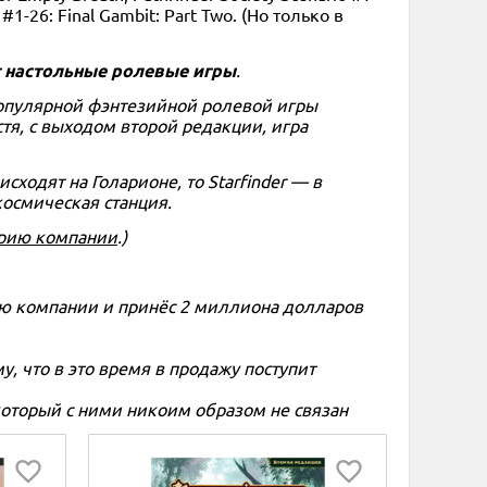
 #1-26: Final Gambit: Part Two. (Но только в
т настольные ролевые игры
.
 популярной фэнтезийной ролевой игры
стя, с выходом второй редакции, игра
исходят на Голарионе, то Starfinder — в
космическая станция.
орию компании
.)
рию компании и принёс 2 миллиона долларов
му, что в это время в продажу поступит
который с ними никоим образом не связан