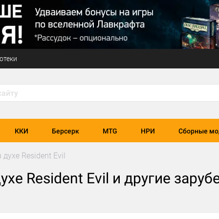
отеки
ККИ
Берсерк
MTG
НРИ
Сборные мо
 духе Resident Evil
ухе Resident Evil и другие зару