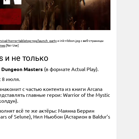
rvival-horror-tabletop-rpg/launch_party
и ink-ribbon.jpg с веб-страницы
ames
[Fair Use]
s и не только
: Dungeon Masters
(в формате Actual Play).
 8 июля.
знакомит с частью контента из книги Arcana
ставлять главные герои: Warrior of the Mystic
колдун).
полнят всё те же актёры: Маянна Беррин
ars of Selune), Нил Ньюбон (Астарион в Baldur’s