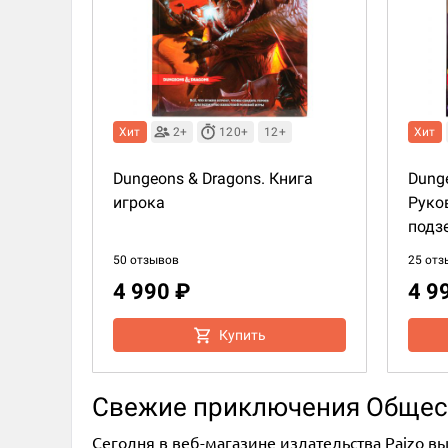
Хит
2+
120+
12+
Хит
Dungeons & Dragons. Книга
Dunge
игрока
Руко
подз
50 отзывов
25 отз
4 990 ₽
4 9
Купить
Свежие приключения Общес
Сегодня в веб-магазине издательства Paizo выйд