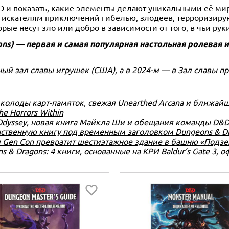
D и показать, какие элементы делают уникальными её ми
т искателям приключений гибелью, злодеев, терроризирую
рые несут зло или добро в зависимости от того, в чьи рук
ns) — первая и самая популярная настольная ролевая и
ый зал славы игрушек (США), а в 2024-м — в Зал славы п
колоды карт-памяток, свежая Unearthed Arcana и ближай
e Horrors Within
 Odyssey, новая книга Майкла Ши и обещания команды D&D
инственную книгу под временным заголовком Dungeons & D
ия Gen Con превратит шестиэтажное здание в башню «Подз
ns & Dragons
: 4 книги, основанные на КРИ Baldur’s Gate 3,