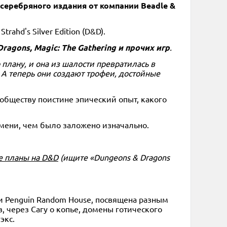
 серебряного издания от компании Beadle &
rahd's Silver Edition (D&D).
agons, Magic: The Gathering и прочих игр
.
 плану, и она из шалости превратилась в
А теперь они создают трофеи, достойные
ообществу поистине эпический опыт, какого
емени, чем было заложено изначально.
е планы на D&D
(ищите «Dungeons & Dragons
мьи Penguin Random House, посвящена разным
 через Сагу о копье, домены готического
экс.