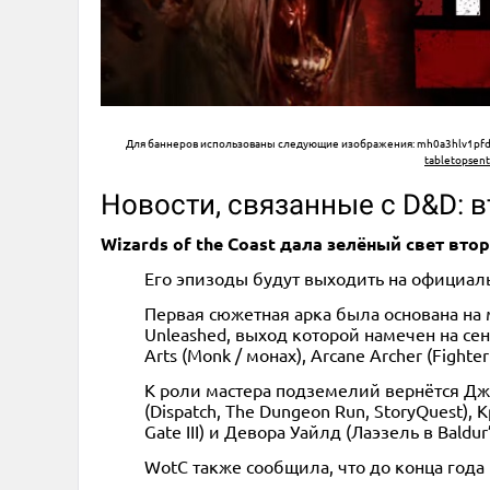
Для баннеров использованы следующие изображения: mh0a3hlv1pfdx
tabletopsent
Новости, связанные с D&D: в
Wizards of the Coast дала зелёный свет вт
Его эпизоды будут выходить на официаль
Первая сюжетная арка была основана на ма
Unleashed, выход которой намечен на сен
Arts (Monk / монах), Arcane Archer (Fighte
К роли мастера подземелий вернётся Джас
(Dispatch, The Dungeon Run, StoryQuest), 
Gate III) и Девора Уайлд (Лаэзель в Baldur’s
WotC также сообщила, что до конца года