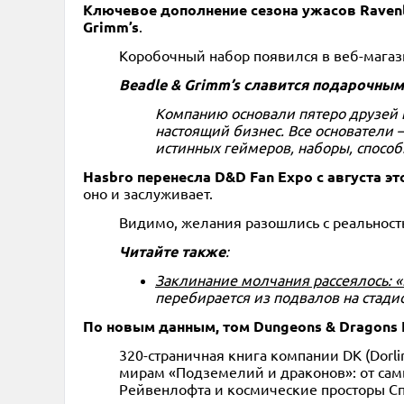
Ключевое дополнение сезона ужасов Ravenlo
Grimm’s
.
Коробочный набор появился в веб-магазине 
Beadle & Grimm’s славится подарочным
Компанию основали пятеро друзей во
настоящий бизнес. Все основатели 
истинных геймеров, наборы, спосо
Hasbro перенесла D&D Fan Expo с августа э
оно и заслуживает.
Видимо, желания разошлись с реальност
Читайте также
:
Заклинание молчания рассеялось:
перебирается из подвалов на стади
По новым данным, том Dungeons & Dragons 
320-страничная книга компании DK (Dorli
мирам «Подземелий и драконов»: от самы
Рейвенлофта и космические просторы Сп