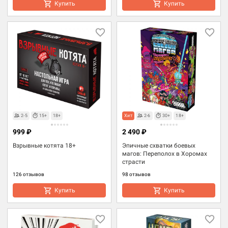
Купить
Купить
2-5
15+
18+
Хит
2-6
30+
18+
999 ₽
2 490 ₽
Взрывные котята 18+
Эпичные схватки боевых
магов: Переполох в Хоромах
страсти
126 отзывов
98 отзывов
Купить
Купить