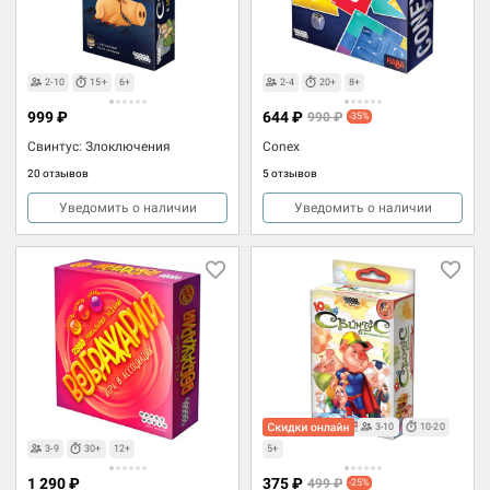
2-10
15+
6+
2-4
20+
8+
999 ₽
644 ₽
990 ₽
-35%
Свинтус: Злоключения
Conex
20 отзывов
5 отзывов
Уведомить о наличии
Уведомить о наличии
3-10
10-20
3-9
30+
12+
5+
1 290 ₽
375 ₽
499 ₽
-25%