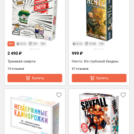
Хит
3-13
15+
18+
4-12
15-60
18+
2 490 ₽
999 ₽
Трамвай смерти
Нечто: Из глубокой бездны
19 отзывов
57 отзывов
Купить
Купить