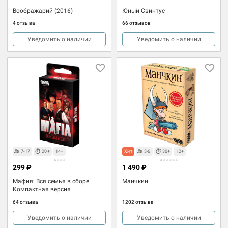
Воображарий (2016)
Юный Свинтус
4 отзыва
66 отзывов
Уведомить о наличии
Уведомить о наличии
7-17
20+
14+
Хит
3-6
30+
12+
299 ₽
1 490 ₽
Мафия: Вся семья в сборе.
Манчкин
Компактная версия
64 отзыва
1202 отзыва
Уведомить о наличии
Уведомить о наличии