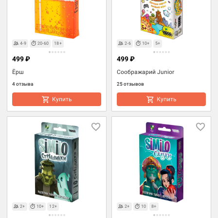
4-9
20-60
18+
2-6
10+
5+
499 ₽
499 ₽
Ёрш
Соображарий Junior
4 отзыва
25 отзывов
Купить
Купить
2+
10+
12+
2+
10
8+