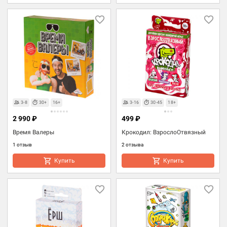
3-8
30+
16+
3-16
30-45
18+
2 990 ₽
499 ₽
Время Валеры
Крокодил: ВзрослоОтвязный
1 отзыв
2 отзыва
Купить
Купить