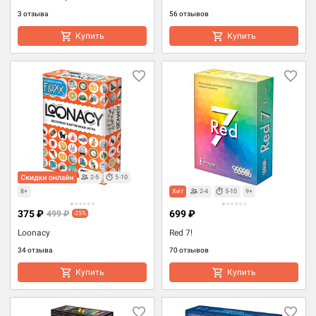
3 отзыва
56 отзывов
Купить
Купить
2-5
5-10
8+
Хит
2-4
5-10
9+
375 ₽
699 ₽
499 ₽
-25%
Loonacy
Red 7!
34 отзыва
70 отзывов
Купить
Купить