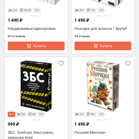
2-8
30-60
12+
3-8
15+
12+
1 490 ₽
1 490 ₽
Неудержимые единорожки
Находка для шпиона / Spyfall
60 отзывов
34 отзыва
Купить
Купить
Хит
2-8
40
18+
3-6
30+
12+
999 ₽
1 490 ₽
ЗБС: Злобная, бесстыжая,
Русский Манчкин
смешная игра