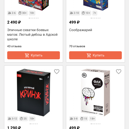
2-6
30+
18+
2-10
10+
7+
2 490 ₽
499 ₽
Эпичные схватки боевых
Соображарий
магов: Лютый дебош в Адской
школе
43 отзыва
70 отзывов
Купить
Купить
3-12
25
18+
3-8
15
18+
1 290 ₽
499 ₽