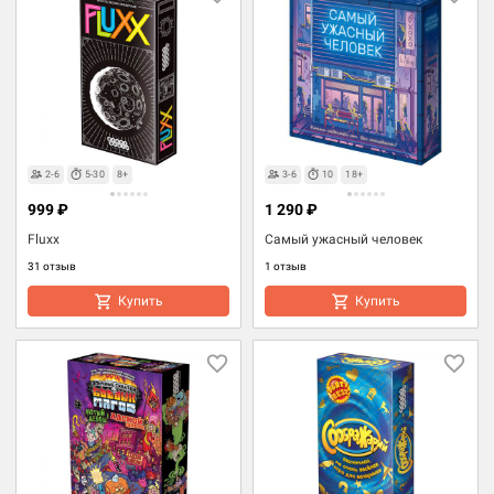
2-6
5-30
8+
3-6
10
18+
999 ₽
1 290 ₽
Fluxx
Самый ужасный человек
31 отзыв
1 отзыв
Купить
Купить