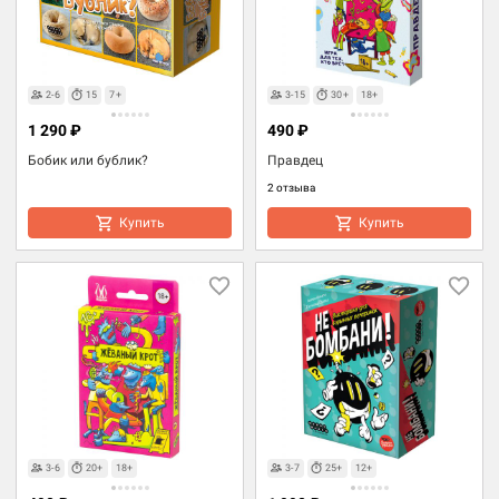
2-6
15
7+
3-15
30+
18+
1 290 ₽
490 ₽
Бобик или бублик?
Правдец
2 отзыва
Купить
Купить
3-6
20+
18+
3-7
25+
12+