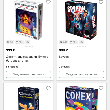
1-6
60+
13+
4-10
30+
12+
999 ₽
990 ₽
Детективные хроники: Букет в
Spycon
багровых тонах
8 отзывов
2 отзыва
Уведомить о наличии
Уведомить о наличии