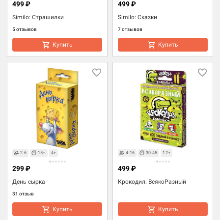
499 ₽
499 ₽
Similo: Страшилки
Similo: Сказки
5 отзывов
7 отзывов
Купить
Купить
2-6
15+
4+
4-16
30-45
12+
299 ₽
499 ₽
День сырка
Крокодил: ВсякоРазный
31 отзыв
Купить
Купить