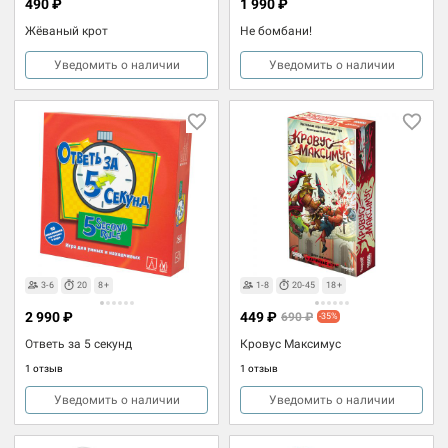
490 ₽
1 990 ₽
Жёваный крот
Не бомбани!
Уведомить о наличии
Уведомить о наличии
3-6
20
8+
1-8
20-45
18+
2 990 ₽
449 ₽
690 ₽
-35%
Ответь за 5 секунд
Кровус Максимус
1 отзыв
1 отзыв
Уведомить о наличии
Уведомить о наличии