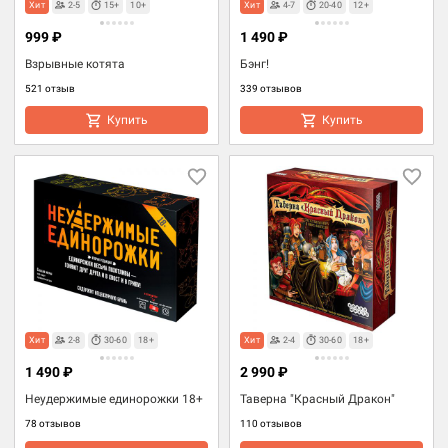
Хит
2-5
15+
10+
Хит
4-7
20-40
12+
999 ₽
1 490 ₽
Взрывные котята
Бэнг!
521 отзыв
339 отзывов
Купить
Купить
Хит
2-8
30-60
18+
Хит
2-4
30-60
18+
1 490 ₽
2 990 ₽
Неудержимые единорожки 18+
Таверна "Красный Дракон"
78 отзывов
110 отзывов