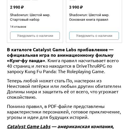
2 990 ₽
3 990 ₽
Shadowrun: Шестой мир.
Shadowrun: Шестой мир.
Стартовый набор
Основная книга правил
14 отзывов
Уведомить о наличии
Уведомить о наличии
В каталоге Catalyst Game Labs прибавление —
официальная игра по анимационному фильму
«Кунг-фу панда»
. Книга правил насчитывает всего
40 страниц и легко находится в DriveThruRPG по
запросу Kung Fu Panda: The Roleplaying Game.
Теперь любой может стать По, мастером из
Неистовой пятёрки или любым другим обитателем
Долины мира и защитить её от всего, что угрожает
Дополнение
Дополнение
12+
Дополнение
Дополнение
Дополнение
18+
18+
18+
18+
18+
Дополнение
Дополнение
Дополнение
Дополнение
18+
18+
18+
спокойствию.
790 ₽
499 ₽
2 490 ₽
799 ₽
799 ₽
799 ₽
3 490 ₽
499 ₽
799 ₽
799 ₽
799 ₽
Помимо правил, в PDF-файле представлены
Shadowrun: Шестой мир.
Shadowrun: Шестой мир.
Shadowrun: Шестой мир.
Shadowrun: Шестой мир.
Shadowrun: Шестой мир.
Shadowrun: Шестой мир.
Книга "Shadowrun: Шестой
Shadowrun: Шестой мир.
Shadowrun: Шестой мир.
Shadowrun: Шестой мир.
Shadowrun: Шестой мир.
характеристики персонажей, готовое приключение,
Свободный Сиэтл
Арсенал бегущего. Колода
Ширма ведущего
Миссия 09.02 "Что упало, то
Миссия 09.04 "Нео-токийский
Миссия 09.06 "Семь вдохов"
мир. Будущего нет"
Мобильный гримуар. Колода
Миссия 09.01 "С самого дна"
Миссия 09.03 "На победах не
Миссия 09.05 "Кровожадные
угрозы и идеи для будущих историй.
оружия
пропало"
дрифт"
заклинаний
учатся"
тени"
1 отзыв
2 отзыва
Купить
Купить
Купить
Catalyst Game Labs
— американская компания,