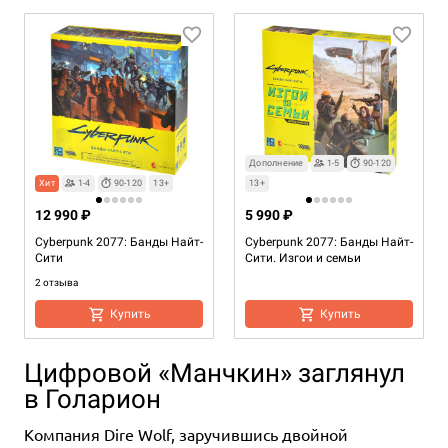
Дополнение
1-5
90-120
Хит
1-4
90-120
13+
13+
12 990 ₽
5 990 ₽
Cyberpunk 2077: Банды Найт-
Cyberpunk 2077: Банды Найт-
Сити
Сити. Изгои и семьи
2 отзыва
Купить
Купить
Цифровой «Манчкин» заглянул
в Голарион
Компания Dire Wolf, заручившись двойной