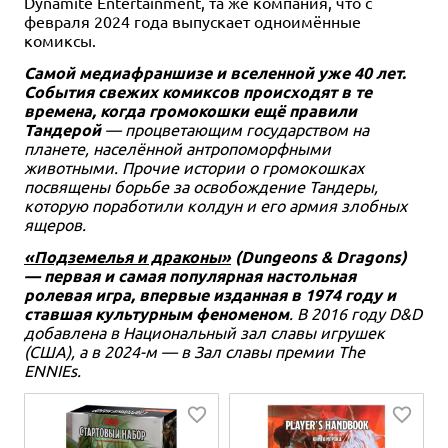
Dynamite Entertainment, та же компания, что с
февраля 2024 года выпускает одноимённые
комиксы.
Самой медиафраншизе и вселенной уже 40 лет.
События свежих комиксов происходят в те
времена, когда громокошки ещё правили
Тандерой
— процветающим государством на
планете, населённой антропоморфными
животными. Прочие истории о громокошках
посвящены борьбе за освобождение Тандеры,
которую поработили колдун и его армия злобных
ящеров.
«Подземелья и драконы»
(Dungeons & Dragons)
— первая и самая популярная настольная
ролевая игра, впервые изданная в 1974 году и
ставшая культурным феноменом
. В 2016 году D&D
добавлена в Национальный зал славы игрушек
(США), а в 2024-м — в Зал славы премии The
ENNIEs.