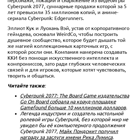
Cyberpunk 2077, суммарные продажи которой за 5
лет превысили 35 миллионов копий, и аниме-
сериала Cyberpunk: Edgerunners.
Эллиот Кук и Луохань Вэй, устав от корпоративного
геймдева, основали WeirdCo, чтобы построить
душевное сообщество, которое будет дышать той
же магией коллекционных карточных игр, с
которой росли они. Компания намерена создавать
ККИ без помощи искусственного интеллекта и
компромиссов, зато ради глубоких человеческих
связей и для игроков, которые хотят чувствовать,
творить и общаться.
Читайте также
:
Cyberpunk 2077: The Board Game издательства
Go On Board собрала на крауд-площадке
Gamefound больше 10 миллионов долларов
.
Легенда индустрии и создатель настольной
ролевой игры Cyberpunk, без которой мир не
увидел бы её компьютерного продолжения
Cyberpunk 2077,
Майк Пондсмит получил
награду за заслуги имени Рика Лумиса
.