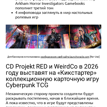
Arkham Horror Investigators Gamebooks
пополнит третий том
4 инфоповода заглянуть в мир настольных
ролевых игр
Для баннеров использованы
изображения с веб-сайта launchoracle.com
[Fair Use]
CD Projekt RED и WeirdCo в 2026
году выставят на «Кикстартер»
коллекционную карточную игру
Cyberpunk TCG
Механическую сторону проекта создатели будут
раскрывать постепенно, начав в ближайшее время.
А пока известно, что в игре будут представлены
персонажи, локации и снаряжение из видеоигры