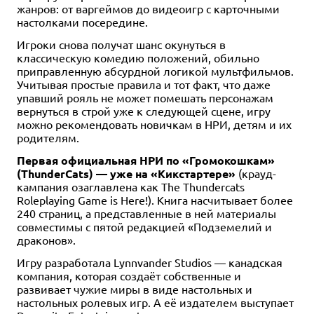
жанров: от варгеймов до видеоигр с карточными
настолками посередине.
Игроки снова получат шанс окунуться в
классическую комедию положений, обильно
приправленную абсурдной логикой мультфильмов.
Учитывая простые правила и тот факт, что даже
упавший рояль не может помешать персонажам
вернуться в строй уже к следующей сцене, игру
можно рекомендовать новичкам в НРИ, детям и их
родителям.
Первая официальная НРИ по «Громокошкам»
(ThunderCats) — уже на «Кикстартере»
(крауд-
кампания озаглавлена как The Thundercats
Roleplaying Game is Here!). Книга насчитывает более
240 страниц, а представленные в ней материалы
совместимы с пятой редакцией «Подземелий и
драконов».
Игру разработала Lynnvander Studios — канадская
компания, которая создаёт собственные и
развивает чужие миры в виде настольных и
настольных ролевых игр. А её издателем выступает