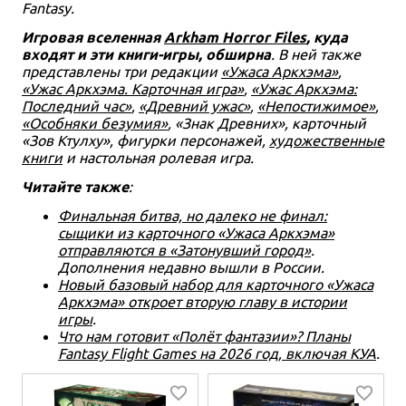
Fantasy.
Игровая вселенная
Arkham Horror Files
, куда
входят и эти книги-игры, обширна
. В ней также
представлены три редакции
«Ужаса Аркхэма»
,
«Ужас Аркхэма. Карточная игра»
,
«Ужас Аркхэма:
Последний час»
,
«Древний ужас»
,
«Непостижимое»
,
«Особняки безумия»
, «Знак Древних», карточный
«Зов Ктулху», фигурки персонажей,
художественные
книги
и настольная ролевая игра.
Читайте также
:
Финальная битва, но далеко не финал:
сыщики из карточного «Ужаса Аркхэма»
отправляются в «Затонувший город»
.
Дополнения недавно вышли в России.
Новый базовый набор для карточного «Ужаса
Аркхэма» откроет вторую главу в истории
игры
.
Что нам готовит «Полёт фантазии»? Планы
Fantasy Flight Games на 2026 год, включая КУА
.