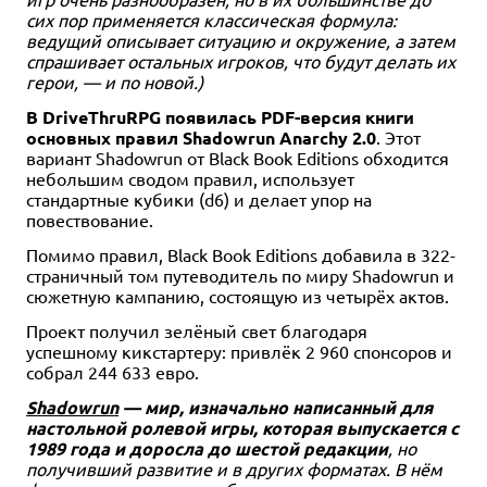
сих пор применяется классическая формула:
Хит
1-4
3-6
30-60
120-240
13+
13+
1-8
1-5
120-240
120-180
13+
13+
ведущий описывает ситуацию и окружение, а затем
1 990 ₽
6 990 ₽
5 490 ₽
9 990 ₽
спрашивает остальных игроков, что будут делать их
герои, — и по новой.)
Ужас Аркхэма: Последний
Непостижимое
Древний Ужас (2014)
Особняки безумия. Вторая
час
редакция (2019)
В DriveThruRPG появилась PDF-версия книги
50 отзывов
731 отзыв
14 отзывов
289 отзывов
основных правил Shadowrun Anarchy 2.0
. Этот
Купить
Купить
вариант Shadowrun от Black Book Editions обходится
Уведомить о наличии
Уведомить о наличии
небольшим сводом правил, использует
стандартные кубики (d6) и делает упор на
повествование.
Помимо правил, Black Book Editions добавила в 322-
страничный том путеводитель по миру Shadowrun и
сюжетную кампанию, состоящую из четырёх актов.
Проект получил зелёный свет благодаря
успешному кикстартеру: привлёк 2 960 спонсоров и
собрал 244 633 евро.
Shadowrun
— мир, изначально написанный для
настольной ролевой игры, которая выпускается с
1989 года и доросла до шестой редакции
, но
получивший развитие и в других форматах. В нём