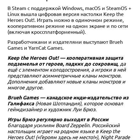
В Steam с поддержкой Windows, macOS и SteamOS +
Linux вышла цифровая версия настолки Keep the
Heroes Out!. Играть можно в одиночном режиме,
кооперативном режиме на одном экране и по сети
12+
Дополнение
16+
(включая кроссплатформенный).
4 990 ₽
3 490 ₽
Разработчиками и издателями выступают Brueh
Pathfinder. НРИ. Вторая
Pathfinder. НРИ. Вторая
Games и YarnCat Games.
редакция. Основная книга
редакция. Бестиарий
ведущего
5 отзывов
Keep the Heroes Out! — кооперативная защита
3 отзыва
подземелья от героев, падких до сокровищ
, да
Купить
ещё с элементом колодостроения, а игроки в ней
Купить
представляют асимметричные кланы монстров.
Дополнения добавляют новые кланы монстров и
многое другое.
Brueh Games — канадское инди-издательство из
Галифакса
(Новая Шотландия), которое основал
геймдизайнер и художник Луи Брюэ.
Игры Брюэ регулярно выходят в России
благодаря усилиям Board Zeppelin. Российский
настольщик играет на родном языке в Keep the
Heroes Out! («Героям здесь не место!»), Night Parade