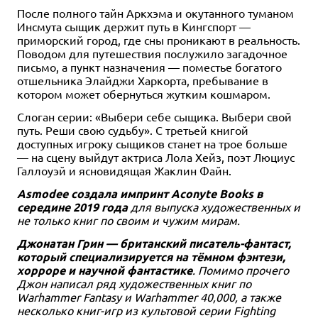
После полного тайн Аркхэма и окутанного туманом
Инсмута сыщик держит путь в Кингспорт —
приморский город, где сны проникают в реальность.
Поводом для путешествия послужило загадочное
письмо, а пункт назначения — поместье богатого
отшельника Элайджи Харкорта, пребывание в
котором может обернуться жутким кошмаром.
Слоган серии: «Выбери себе сыщика. Выбери свой
путь. Реши свою судьбу». С третьей книгой
доступных игроку сыщиков станет на трое больше
— на сцену выйдут актриса Лола Хейз, поэт Люциус
Галлоуэй и ясновидящая Жаклин Файн.
Asmodee создала импринт Aconyte Books в
середине 2019 года
для выпуска художественных и
не только книг по своим и чужим мирам.
Джонатан Грин — британский писатель-фантаст,
который специализируется на тёмном фэнтези,
хорроре и научной фантастике
. Помимо прочего
Джон написал ряд художественных книг по
Warhammer Fantasy и Warhammer 40,000, а также
несколько книг-игр из культовой серии Fighting