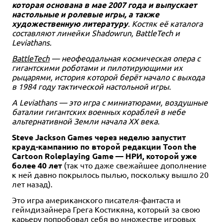
Купить
Купить
Купить
Купить
Купить
Купить
которая основана в мае 2007 года и выпускает
Уведомить о наличии
Купить
настольные и ролевые игры, а также
художественную литературу
. Костяк её каталога
составляют линейки Shadowrun, BattleTech и
Leviathans.
BattleTech
— неофеодальная космическая опера с
гигантскими роботами и пилотирующими их
рыцарями, история которой берёт начало с выхода
в 1984 году тактической настольной игры.
А Leviathans — это игра с миниатюрами, воздушные
баталии гигантских военных кораблей в небе
альтернативной Земли начала XX века.
Steve Jackson Games через неделю запустит
крауд-кампанию по второй редакции Toon the
Cartoon Roleplaying Game — НРИ, которой уже
более 40 лет
(так что даже свежайшее дополнение
к ней давно покрылось пылью, поскольку вышло 20
лет назад).
Это игра американского писателя-фантаста и
геймдизайнера Грега Костикяна, который за свою
карьеру попробовал себя во множестве игровых