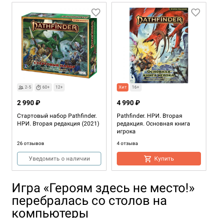
2-5
60+
12+
Хит
16+
2 990 ₽
4 990 ₽
Стартовый набор Pathfinder.
Pathfinder. НРИ. Вторая
НРИ. Вторая редакция (2021)
редакция. Основная книга
игрока
26 отзывов
4 отзыва
Уведомить о наличии
Купить
Игра «Героям здесь не место!»
перебралась со столов на
компьютеры