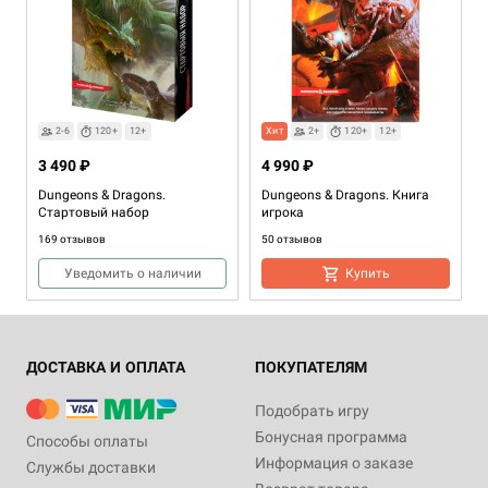
2-6
120+
12+
Хит
2+
120+
12+
3 490 ₽
4 990 ₽
Dungeons & Dragons.
Dungeons & Dragons. Книга
Стартовый набор
игрока
169 отзывов
50 отзывов
Уведомить о наличии
Купить
ДОСТАВКА И ОПЛАТА
ПОКУПАТЕЛЯМ
Подобрать игру
Бонусная программа
Способы оплаты
Информация о заказе
Службы доставки