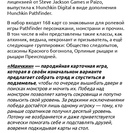
лицензией от Steve Jackson Games и Paizo,
выпустила к Munchkin Digital в виде дополнения
Munchkin Pathfinder.
В набор входят 168 карт со знаковыми для ролевой
игры Pathfinder персонажами, монстрами и прочим.
В том числе в нём представлены такие классы, как
алхимик, ведьма, некромант и призыватель, а ещё
следующие группировки: Общество следопытов,
ассасины Красного богомола, Орлиные рыцари и
рыцари Преисподней.
«Манчкин»
— пародийная карточная игра,
которая в своём изначальном варианте
предлагает собрать отряд и спуститься в
подземелье
, чтобы по очереди вышибать двери в
поисках монстров и мочить их. Победа над
монстром позволяет хапнуть сокровища и попутно
повысить свой уровень. За редкими исключениями
победа достаётся лишь одному игроку — тому, кто
раньше соратников получил десятый уровень.
Потому не возбраняется и даже приветствуется
всячески помогать себе и подставлять друзей,
вовремя подкидывая карты на стол.