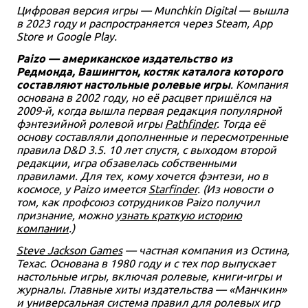
Цифровая версия игры — Munchkin Digital — вышла
в 2023 году и распространяется через Steam, App
Store и Google Play.
Paizo — американское издательство из
Редмонда, Вашингтон, костяк каталога которого
составляют настольные ролевые игры
. Компания
основана в 2002 году, но её расцвет пришёлся на
2009-й, когда вышла первая редакция популярной
фэнтезийной ролевой игры
Pathfinder
. Тогда её
основу составляли дополненные и пересмотренные
правила D&D 3.5. 10 лет спустя, с выходом второй
редакции, игра обзавелась собственными
правилами. Для тех, кому хочется фэнтези, но в
космосе, у Paizo имеется
Starfinder
. (Из новости о
том, как профсоюз сотрудников Paizo получил
признание, можно
узнать краткую историю
компании
.)
Steve Jackson Games
— частная компания из Остина,
Техас. Основана в 1980 году и с тех пор выпускает
настольные игры, включая ролевые, книги-игры и
журналы. Главные хиты издательства — «Манчкин»
и универсальная система правил для ролевых игр