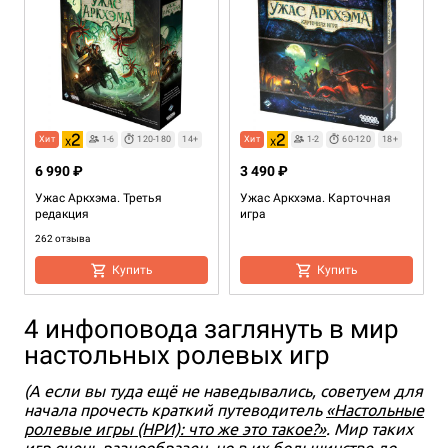
Хит
1-6
120-180
14+
Хит
1-2
60-120
18+
6 990 ₽
3 490 ₽
Ужас Аркхэма. Третья
Ужас Аркхэма. Карточная
редакция
игра
262 отзыва
Купить
Купить
4 инфоповода заглянуть в мир
настольных ролевых игр
(А если вы туда ещё не наведывались, советуем для
начала прочесть краткий путеводитель
«Настольные
ролевые игры (НРИ): что же это такое?»
. Мир таких
игр очень разнообразен, но в их большинстве до