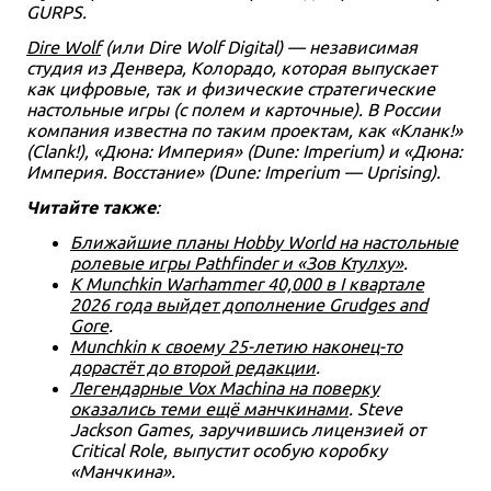
GURPS.
Dire Wolf
(или Dire Wolf Digital) — независимая
студия из Денвера, Колорадо, которая выпускает
как цифровые, так и физические стратегические
настольные игры (с полем и карточные). В России
компания известна по таким проектам, как «Кланк!»
(Clank!), «Дюна: Империя» (Dune: Imperium) и «Дюна:
Империя. Восстание» (Dune: Imperium — Uprising).
Читайте также
:
Ближайшие планы Hobby World на настольные
ролевые игры Pathfinder и «Зов Ктулху»
.
К Munchkin Warhammer 40,000 в I квартале
2026 года выйдет дополнение Grudges and
Gore
.
Munchkin к своему 25-летию наконец-то
дорастёт до второй редакции
.
Легендарные Vox Machina на поверку
оказались теми ещё манчкинами
. Steve
Jackson Games, заручившись лицензией от
Critical Role, выпустит особую коробку
«Манчкина».