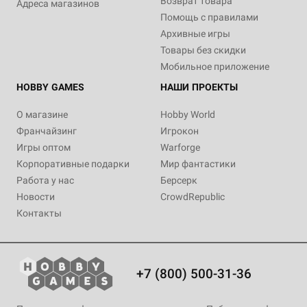
Возврат товара
Адреса магазинов
Хит
12+
12+
Помощь с правилами
4 990 ₽
4 990 ₽
Архивные игры
Dungeons & Dragons.
Dungeons & Dragons:
Товары без скидки
Руководство мастера
Энциклопедия чудовищ
подземелий
Мобильное приложение
12 отзывов
25 отзывов
HOBBY GAMES
НАШИ ПРОЕКТЫ
Уведомить о наличии
Купить
О магазине
Hobby World
Франчайзинг
Игрокон
Игры оптом
Warforge
Корпоративные подарки
Мир фантастики
Работа у нас
Берсерк
Новости
CrowdRepublic
Контакты
+7 (800) 500-31-36