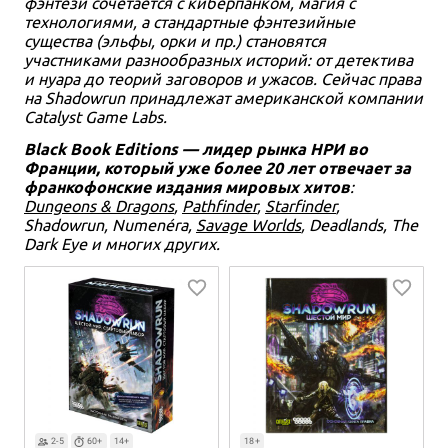
фэнтези сочетается с киберпанком, магия с
технологиями, а стандартные фэнтезийные
существа (эльфы, орки и пр.) становятся
участниками разнообразных историй: от детектива
и нуара до теорий заговоров и ужасов. Сейчас права
на Shadowrun принадлежат американской компании
Catalyst Game Labs.
Black Book Editions — лидер рынка НРИ во
Франции, который уже более 20 лет отвечает за
франкофонские издания мировых хитов
:
Dungeons & Dragons
,
Pathfinder
,
Starfinder
,
Shadowrun, Numenéra,
Savage Worlds
, Deadlands, The
Dark Eye и многих других.
2-5
60+
14+
18+