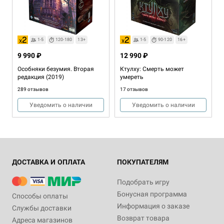
1-8
120-240
13+
Хит
1-6
120-180
14+
1-5
120-180
13+
1-5
90-120
16+
5 490 ₽
6 990 ₽
9 990 ₽
12 990 ₽
Древний Ужас (2014)
Ужас Аркхэма. Третья
Особняки безумия. Вторая
Ктулху: Смерть может
редакция
731 отзыв
редакция (2019)
умереть
262 отзыва
289 отзывов
17 отзывов
Купить
Купить
Уведомить о наличии
Уведомить о наличии
ДОСТАВКА И ОПЛАТА
ПОКУПАТЕЛЯМ
Подобрать игру
Бонусная программа
Способы оплаты
Информация о заказе
Хит
1-4
60
13+
1-5
45-60
8+
Службы доставки
Возврат товара
Адреса магазинов
9 990 ₽
3 990 ₽