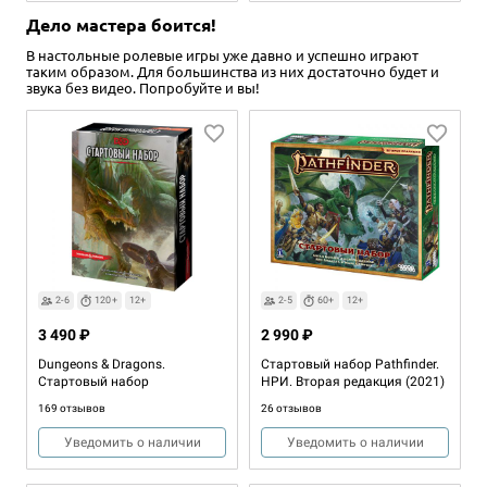
Дело мастера боится!
В настольные ролевые игры уже давно и успешно играют
таким образом. Для большинства из них достаточно будет и
звука без видео. Попробуйте и вы!
2+
30-45
12+
2+
30-45
12+
1 490 ₽
1 490 ₽
Замес: Казаки против
Замес: Мимими
помидоров
4 отзыва
10 отзывов
2-6
120+
12+
2-5
60+
12+
Купить
3 490 ₽
2 990 ₽
Купить
Dungeons & Dragons.
Стартовый набор Pathfinder.
Стартовый набор
НРИ. Вторая редакция (2021)
169 отзывов
26 отзывов
Уведомить о наличии
Уведомить о наличии