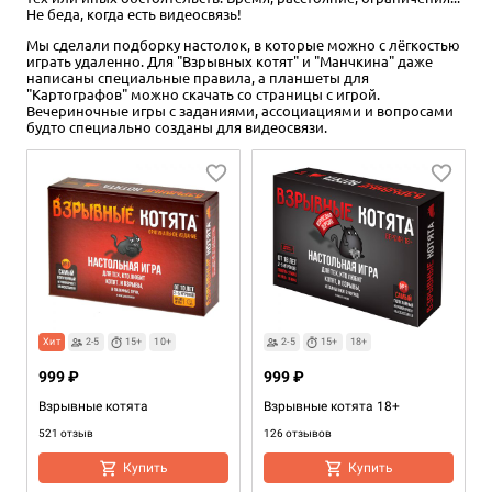
Не беда, когда есть видеосвязь!
Мы сделали подборку настолок, в которые можно с лёгкостью
играть удаленно. Для "Взрывных котят" и "Манчкина" даже
написаны специальные правила, а планшеты для
"Картографов" можно скачать со страницы с игрой.
Вечериночные игры с заданиями, ассоциациями и вопросами
будто специально созданы для видеосвязи.
Хит
2-5
15+
10+
2-5
15+
18+
999 ₽
999 ₽
Взрывные котята
Взрывные котята 18+
521 отзыв
126 отзывов
Купить
Купить