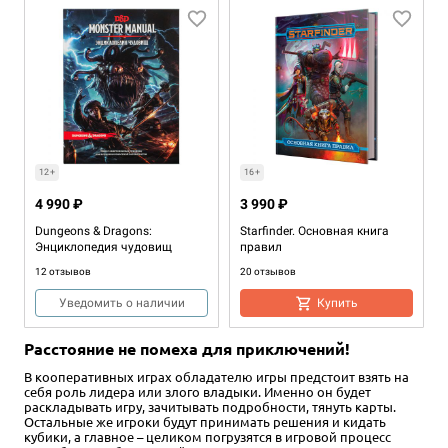
2-7
60+
13+
Хит
2+
120+
12+
12+
16+
2 990 ₽
4 990 ₽
4 990 ₽
3 990 ₽
Starfinder. Настольная
Dungeons & Dragons. Книга
Dungeons & Dragons:
Starfinder. Основная книга
ролевая игра. Стартовый
игрока
Энциклопедия чудовищ
правил
набор
50 отзывов
12 отзывов
20 отзывов
13 отзывов
Купить
Уведомить о наличии
Купить
Купить
Расстояние не помеха для приключений!
В кооперативных играх обладателю игры предстоит взять на
себя роль лидера или злого владыки. Именно он будет
раскладывать игру, зачитывать подробности, тянуть карты.
Остальные же игроки будут принимать решения и кидать
кубики, а главное – целиком погрузятся в игровой процесс