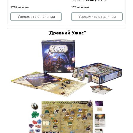
1202 отзыва
126 отзывов
Уведомить о наличии
Уведомить о наличии
"Древний Ужас"
1-4
30-120
13+
17 990 ₽
Gloomhaven. Мрачная гавань
134 отзыва
Уведомить о наличии