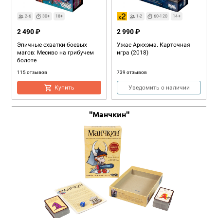
2-6
30+
18+
1-2
60-120
14+
2 490 ₽
2 990 ₽
Эпичные схватки боевых
Ужас Аркхэма. Карточная
магов: Месиво на грибучем
игра (2018)
болоте
115 отзывов
739 отзывов
Купить
Уведомить о наличии
"Манчкин"
2-10
10+
7+
499 ₽
Соображарий