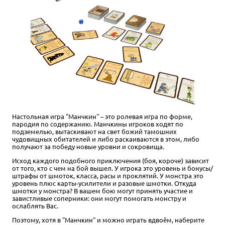
70 отзывов
Купить
Настольная игра "Манчкин" – это ролевая игра по форме,
пародия по содержанию. Манчкины игроков ходят по
подземелью, вытаскивают на свет божий тамошних
чудовищных обитателей и либо раскаиваются в этом, либо
получают за победу новые уровни и сокровища.
Исход каждого подобного приключения (боя, короче) зависит
от того, кто с чем на бой вышел. У игрока это уровень и бонусы/
штрафы от шмоток, класса, расы и проклятий. У монстра это
уровень плюс карты-усилители и разовые шмотки. Откуда
шмотки у монстра? В вашем бою могут принять участие и
завистливые соперники: они могут помогать монстру и
ослаблять Вас.
Поэтому, хотя в "Манчкин" и можно играть вдвоём, наберите