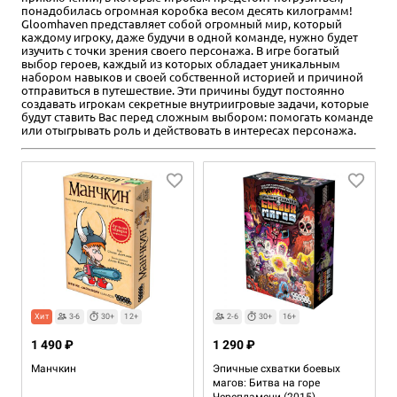
понадобилась огромная коробка весом десять килограмм!
Gloomhaven представляет собой огромный мир, который
каждому игроку, даже будучи в одной команде, нужно будет
изучить с точки зрения своего персонажа. В игре богатый
выбор героев, каждый из которых обладает уникальным
набором навыков и своей собственной историей и причиной
отправиться в путешествие. Эти причины будут постоянно
создавать игрокам секретные внутриигровые задачи, которые
будут ставить Вас перед сложным выбором: помогать команде
или отыгрывать роль и действовать в интересах персонажа.
Хит
3-6
30+
12+
2-6
30+
16+
1 490 ₽
1 290 ₽
Манчкин
Эпичные схватки боевых
магов: Битва на горе
Черепламени (2015)