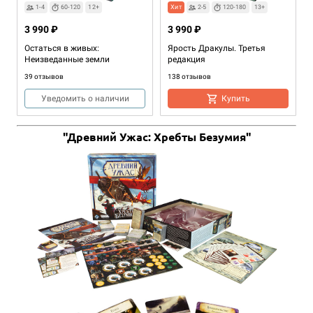
1-4
60-120
12+
Хит
2-5
120-180
13+
3 990 ₽
3 990 ₽
Остаться в живых:
Ярость Дракулы. Третья
Неизведанные земли
редакция
39 отзывов
138 отзывов
Уведомить о наличии
Купить
"Древний Ужас: Хребты Безумия"
2-10
15-20
5+
490 ₽
Свинтус (2010)
208 отзывов