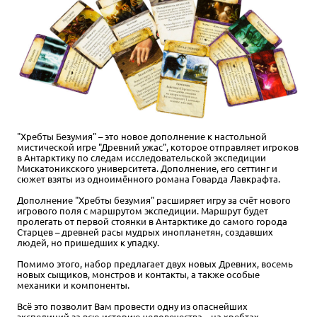
Уведомить о наличии
"Хребты Безумия" – это новое дополнение к настольной
мистической игре "Древний ужас", которое отправляет игроков
в Антарктику по следам исследовательской экспедиции
Мискатоникского университета. Дополнение, его сеттинг и
сюжет взяты из одноимённого романа Говарда Лавкрафта.
Дополнение "Хребты безумия" расширяет игру за счёт нового
игрового поля с маршрутом экспедиции. Маршрут будет
пролегать от первой стоянки в Антарктике до самого города
Старцев – древней расы мудрых инопланетян, создавших
людей, но пришедших к упадку.
Помимо этого, набор предлагает двух новых Древних, восемь
новых сыщиков, монстров и контакты, а также особые
механики и компоненты.
Всё это позволит Вам провести одну из опаснейших
экспедиций за всю историю человечества – на хребтах