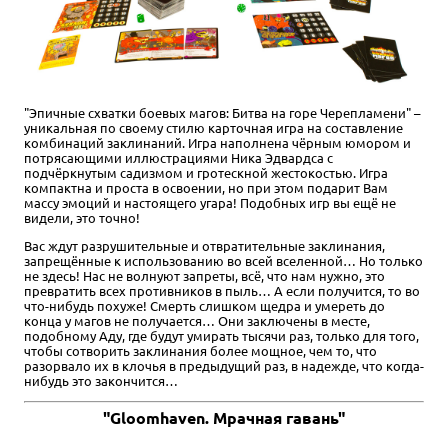
"Эпичные схватки боевых магов: Битва на горе Черепламени" –
уникальная по своему стилю карточная игра на составление
комбинаций заклинаний. Игра наполнена чёрным юмором и
потрясающими иллюстрациями Ника Эдвардса с
подчёркнутым садизмом и гротескной жестокостью. Игра
компактна и проста в освоении, но при этом подарит Вам
массу эмоций и настоящего угара! Подобных игр вы ещё не
видели, это точно!
Вас ждут разрушительные и отвратительные заклинания,
запрещённые к использованию во всей вселенной… Но только
не здесь! Нас не волнуют запреты, всё, что нам нужно, это
превратить всех противников в пыль… А если получится, то во
что-нибудь похуже! Смерть слишком щедра и умереть до
конца у магов не получается… Они заключены в месте,
подобному Аду, где будут умирать тысячи раз, только для того,
чтобы сотворить заклинания более мощное, чем то, что
разорвало их в клочья в предыдущий раз, в надежде, что когда-
нибудь это закончится…
"Gloomhaven. Мрачная гавань"