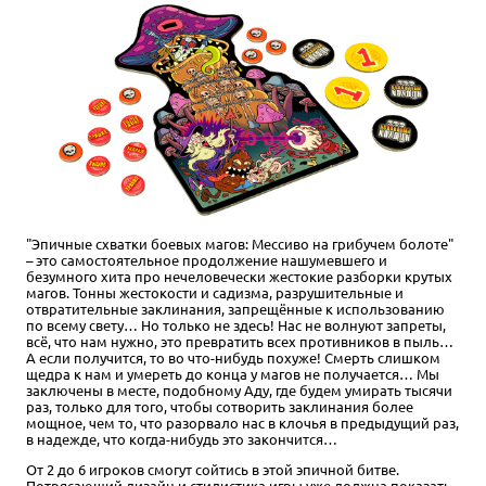
"Эпичные схватки боевых магов: Мессиво на грибучем болоте"
– это самостоятельное продолжение нашумевшего и
безумного хита про нечеловечески жестокие разборки крутых
магов. Тонны жестокости и садизма, разрушительные и
отвратительные заклинания, запрещённые к использованию
по всему свету… Но только не здесь! Нас не волнуют запреты,
всё, что нам нужно, это превратить всех противников в пыль…
А если получится, то во что-нибудь похуже! Смерть слишком
щедра к нам и умереть до конца у магов не получается… Мы
заключены в месте, подобному Аду, где будем умирать тысячи
раз, только для того, чтобы сотворить заклинания более
мощное, чем то, что разорвало нас в клочья в предыдущий раз,
в надежде, что когда-нибудь это закончится…
От 2 до 6 игроков смогут сойтись в этой эпичной битве.
Потрясающий дизайн и стилистика игры уже должна показать