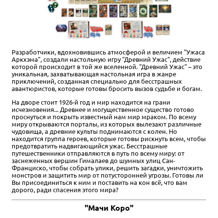
Разработчики, вдохновившись атмосферой и величием "Ужаса
Аркхэма", создали настольную игру "Древний Ужас", действие
которой происходит в той же вселенной. "Древний Ужас" – это
уникальная, захватывающая настольная игра в жанре
приключений, созданная специально для бесстрашных
авантюристов, которые готовы бросить вызов судьбе и богам.
На дворе стоит 1926-й год и мир находится на грани
исчезновения... Древнее и могущественное существо готово
проснуться и покрыть известный нам мир мраком. По всему
миру открываются порталы, из которых вылезают различные
чудовища, а древние культы поднимаются с колен. Но
находится группа героев, которые готовы рискнуть всем, чтобы
предотвратить надвигающийся ужас. Бесстрашные
путешественники отправляются в путь по всему миру: от
заснеженных вершин Гималаев до шумных улиц Сан-
Франциско, чтобы собрать улики, решить загадки, уничтожить
монстров и защитить мир от потусторонней угрозы. Готовы ли
Вы присоединиться к ним и поставить на кон всё, что вам
дорого, ради спасения этого мира?
"Мачи Коро"