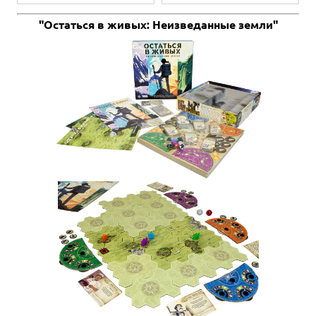
"Остаться в живых: Неизведанные земли"
2-5
15-30
8+
1 290 ₽
Каркассон (2008)
137 отзывов
Товар снят с продажи