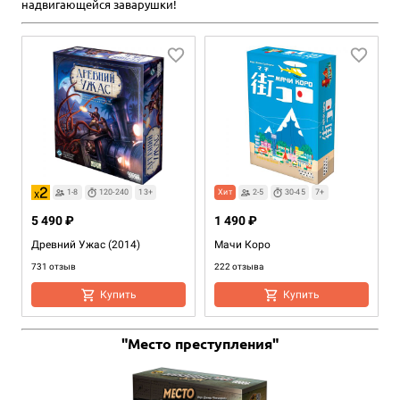
надвигающейся заварушки!
1-8
120-240
13+
Хит
2-5
30-45
7+
5 490 ₽
1 490 ₽
Древний Ужас (2014)
Мачи Коро
731 отзыв
222 отзыва
Купить
Купить
"Место преступления"