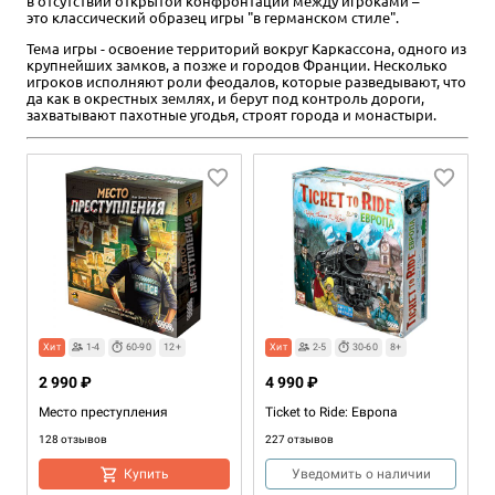
в отсутствии открытой конфронтации между игроками –
это классический образец игры "в германском стиле".
Тема игры - освоение территорий вокруг Каркассона, одного из
крупнейших замков, а позже и городов Франции. Несколько
игроков исполняют роли феодалов, которые разведывают, что
да как в окрестных землях, и берут под контроль дороги,
захватывают пахотные угодья, строят города и монастыри.
Хит
1-4
60-90
12+
Хит
2-5
30-60
8+
2 990 ₽
4 990 ₽
Место преступления
Ticket to Ride: Европа
128 отзывов
227 отзывов
Купить
Уведомить о наличии