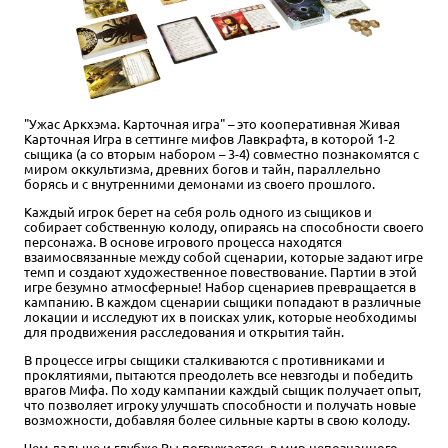
"Ужас Аркхэма. Карточная игра" – это кооперативная Живая
Карточная Игра в сеттинге мифов Лавкрафта, в которой 1-2
сыщика (а со вторым набором – 3-4) совместно познакомятся с
миром оккультизма, древних богов и тайн, параллельно
борясь и с внутренними демонами из своего прошлого.
Каждый игрок берет на себя роль одного из сыщиков и
собирает собственную колоду, опираясь на способности своего
персонажа. В основе игрового процесса находятся
взаимосвязанные между собой сценарии, которые задают игре
темп и создают художественное повествование. Партии в этой
игре безумно атмосферные! Набор сценариев превращается в
кампанию. В каждом сценарии сыщики попадают в различные
локации и исследуют их в поисках улик, которые необходимы
для продвижения расследования и открытия тайн.
В процессе игры сыщики сталкиваются с противниками и
проклятиями, пытаются преодолеть все невзгоды и победить
врагов Мифа. По ходу кампании каждый сыщик получает опыт,
что позволяет игроку улучшать способности и получать новые
возможности, добавляя более сильные карты в свою колоду.
Чем дальше и глубже Вы погружаетесь в мир непознанного,