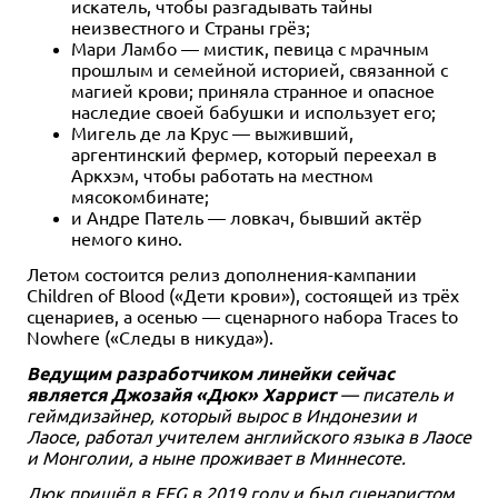
искатель, чтобы разгадывать тайны
неизвестного и Страны грёз;
Мари Ламбо — мистик, певица с мрачным
прошлым и семейной историей, связанной с
магией крови; приняла странное и опасное
наследие своей бабушки и использует его;
Мигель де ла Крус — выживший,
аргентинский фермер, который переехал в
Аркхэм, чтобы работать на местном
мясокомбинате;
и Андре Патель — ловкач, бывший актёр
немого кино.
Летом состоится релиз дополнения-кампании
Children of Blood («Дети крови»), состоящей из трёх
сценариев, а осенью — сценарного набора Traces to
Nowhere («Следы в никуда»).
Ведущим разработчиком линейки сейчас
является Джозайя «Дюк» Харрист
— писатель и
геймдизайнер, который вырос в Индонезии и
Лаосе, работал учителем английского языка в Лаосе
и Монголии, а ныне проживает в Миннесоте.
Дюк пришёл в FFG в 2019 году и был сценаристом