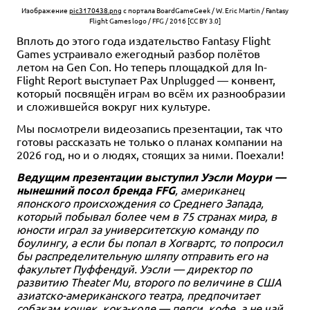
Изображение
pic3170438.png
с портала BoardGameGeek / W. Eric Martin / Fantasy
Flight Games logo / FFG / 2016 [CC BY 3.0]
Вплоть до этого года издательство Fantasy Flight
Games устраивало ежегодный разбор полётов
летом на Gen Con. Но теперь площадкой для In-
Flight Report выступает Pax Unplugged — конвент,
который посвящён играм во всём их разнообразии
и сложившейся вокруг них культуре.
Мы посмотрели видеозапись презентации, так что
готовы рассказать не только о планах компании на
2026 год, но и о людях, стоящих за ними. Поехали!
Ведущим презентации выступил Уэсли Моури —
нынешний посол бренда FFG
, американец
японского происхождения со Среднего Запада,
который побывал более чем в 75 странах мира, в
юности играл за университетскую команду по
боулингу, а если бы попал в Хогвартс, то попросил
бы распределительную шляпу отправить его на
факультет Пуффендуй. Уэсли — директор по
развитию Theater Mu, второго по величине в США
азиатско-американского театра, предпочитает
собакам кошек, кока-коле — пепси, кофе, а не чай,