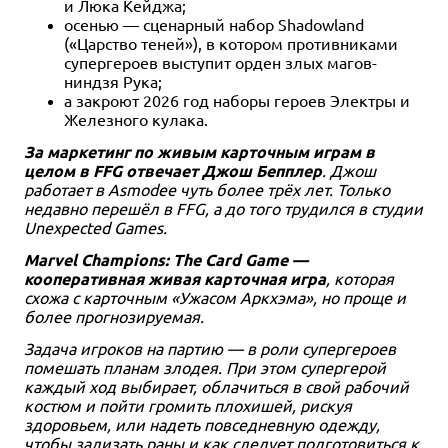
и Люка Кейджа;
Купить
Купить
1 отзыв
1 отзыв
Уведомить о наличии
Купить
Купить
Уведомить о наличии
Купить
осенью — сценарный набор Shadowland
Уведомить о наличии
Купить
(«Царство теней»), в котором противниками
супергероев выступит орден злых магов-
ниндзя Рука;
а закроют 2026 год наборы героев Электры и
Железного кулака.
За маркетинг по живым карточным играм в
целом в FFG отвечает Джош Бепплер
. Джош
работает в Asmodee чуть более трёх лет. Только
недавно перешёл в FFG, а до того трудился в студии
Unexpected Games.
Marvel Champions: The Card Game —
кооперативная живая карточная игра
, которая
схожа с карточным «Ужасом Аркхэма», но проще и
более прогнозируемая.
Задача игроков на партию — в роли супергероев
помешать планам злодея. При этом супергерой
каждый ход выбирает, облачиться в свой рабочий
костюм и пойти громить плохишей, рискуя
здоровьем, или надеть повседневную одежду,
чтобы зализать раны и как следует подготовиться к