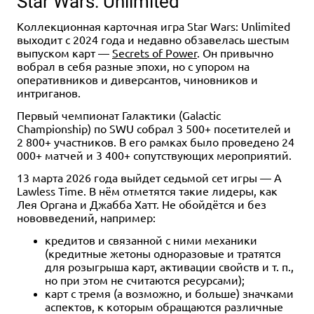
Star Wars: Unlimited
Коллекционная карточная игра Star Wars: Unlimited
выходит с 2024 года и недавно обзавелась шестым
выпуском карт —
Secrets of Power
. Он привычно
вобрал в себя разные эпохи, но с упором на
оперативников и диверсантов, чиновников и
интриганов.
2+
30+
10+
Eng
2+
30+
10+
Eng
Первый чемпионат Галактики (Galactic
1 390 ₽
1 390 ₽
Championship) по SWU собрал 3 500+ посетителей и
2 800+ участников. В его рамках было проведено 24
Star Wars Destiny: Rey Starter
Star Wars Destiny: Kylo Ren
Set на английском языке
Starter Set на английском
000+ матчей и 3 400+ сопутствующих мероприятий.
языке
13 марта 2026 года выйдет седьмой сет игры — A
Купить
Купить
Lawless Time. В нём отметятся такие лидеры, как
Лея Органа и Джабба Хатт. Не обойдётся и без
нововведений, например:
кредитов и связанной с ними механики
(кредитные жетоны одноразовые и тратятся
для розыгрыша карт, активации свойств и т. п.,
но при этом не считаются ресурсами);
карт с тремя (а возможно, и больше) значками
аспектов, к которым обращаются различные