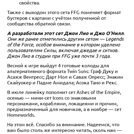
свойства.
Также с выходом этого сета FFG поменяет формат
бустеров с картами с учётом полученной от
сообщества обратной связи.
А разработали этот сет Джон Лио и Джо О'Нилл
.
Они же ранее отметились другим сетом — Legends
of the Force, особое внимание в котором уделено
пользователям Силы, включая джедае и ситхов.
Джон Лио в студии при FFG уже почти 3 года.
Весной к игре выйдут 4 готовые колоды для
альтернативного формата Twin Suns: Граф Дуку и
Асажж Вентресс; Дарт Мол и Саваж Опресс; Энакин
Скайуокер и Падме Амидала; Асока Тано и Рекс.
В июле линейку пополнит сет Ashes of the Empire,
осенью — мини-сет Icons со знаковыми
персонажами, кораблями, локациями и прочим,
предназначенный для новичков, а в ноябре — сет
Homeworlds.
На этом всё. Спасибо за внимание. Надеемся, что
вам было столь же интересно читать, сколь нам —