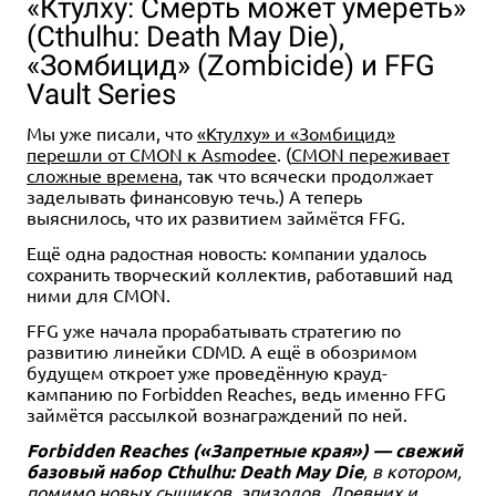
«Ктулху: Смерть может умереть»
(Cthulhu: Death May Die),
«Зомбицид» (Zombicide) и FFG
Vault Series
Мы уже писали, что
«Ктулху» и «Зомбицид»
Дополнение
1-4
перешли от CMON к Asmodee
. (
CMON переживает
60-120
18+
1-4
60-120
14+
сложные времена
, так что всячески продолжает
заделывать финансовую течь.) А теперь
4 990 ₽
Цена скоро будет
0 ₽
выяснилось, что их развитием займётся FFG.
Ужас Аркхэма. Карточная
Набор игр "Ужас Аркхэма.
игра: Затонувший город.
Карточная игра": "Страна
Ещё одна радостная новость: компании удалось
Кампания
Лавкрафта"
сохранить творческий коллектив, работавший над
ними для CMON.
1 отзыв
1 отзыв
Купить
Уведомить о наличии
FFG уже начала прорабатывать стратегию по
развитию линейки CDMD. А ещё в обозримом
будущем откроет уже проведённую крауд-
кампанию по Forbidden Reaches, ведь именно FFG
займётся рассылкой вознаграждений по ней.
Forbidden Reaches («Запретные края») — свежий
базовый набор Cthulhu: Death May Die
, в котором,
помимо новых сыщиков, эпизодов, Древних и