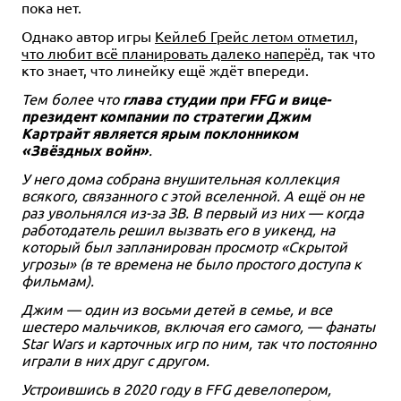
пока нет.
Однако автор игры
Кейлеб Грейс летом отметил,
что любит всё планировать далеко наперёд
, так что
кто знает, что линейку ещё ждёт впереди.
Тем более что
глава студии при FFG и вице-
президент компании по стратегии Джим
Картрайт является ярым поклонником
«Звёздных войн»
.
У него дома собрана внушительная коллекция
всякого, связанного с этой вселенной. А ещё он не
раз увольнялся из-за ЗВ. В первый из них — когда
работодатель решил вызвать его в уикенд, на
который был запланирован просмотр «Скрытой
угрозы» (в те времена не было простого доступа к
фильмам).
Джим — один из восьми детей в семье, и все
шестеро мальчиков, включая его самого, — фанаты
Star Wars и карточных игр по ним, так что постоянно
играли в них друг с другом.
Устроившись в 2020 году в FFG девелопером,