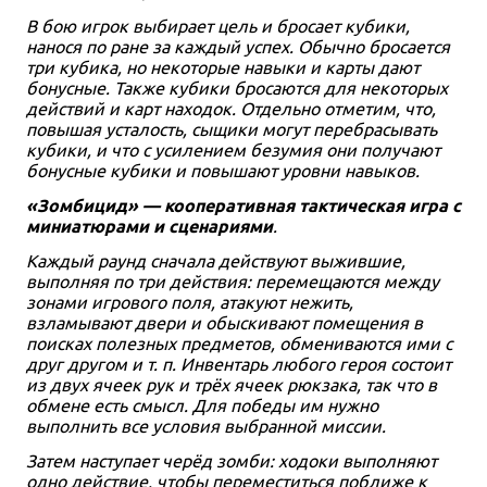
В бою игрок выбирает цель и бросает кубики,
нанося по ране за каждый успех. Обычно бросается
три кубика, но некоторые навыки и карты дают
бонусные. Также кубики бросаются для некоторых
действий и карт находок. Отдельно отметим, что,
повышая усталость, сыщики могут перебрасывать
кубики, и что с усилением безумия они получают
бонусные кубики и повышают уровни навыков.
«Зомбицид» — кооперативная тактическая игра с
миниатюрами и сценариями
.
Каждый раунд сначала действуют выжившие,
выполняя по три действия: перемещаются между
зонами игрового поля, атакуют нежить,
взламывают двери и обыскивают помещения в
поисках полезных предметов, обмениваются ими с
друг другом и т. п. Инвентарь любого героя состоит
из двух ячеек рук и трёх ячеек рюкзака, так что в
обмене есть смысл. Для победы им нужно
выполнить все условия выбранной миссии.
Затем наступает черёд зомби: ходоки выполняют
одно действие, чтобы переместиться поближе к