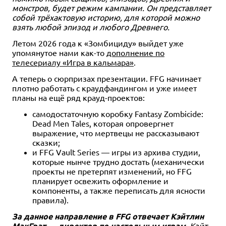
монстров, будет режим кампании. Он представляет
собой трёхактовую историю, для которой можно
взять любой эпизод и любого Древнего.
Летом 2026 года к «Зомбициду» выйдет уже
упомянутое нами как-то
дополнение по
телесериалу «Игра в кальмара»
.
А теперь о сюрпризах презентации. FFG начинает
плотно работать с краудфандингом и уже имеет
планы на ещё ряд крауд-проектов:
самодостаточную коробку Fantasy Zombicide:
Dead Men Tales, которая опровергнет
выражение, что мертвецы не рассказывают
сказки;
и FFG Vault Series — игры из архива студии,
которые нынче трудно достать (механически
проекты не претерпят изменений, но FFG
планирует освежить оформление и
компоненты, а также переписать для ясности
правила).
За данное направление в FFG отвечает Кэйтлин
МакГрат — директор по настольным играм
. Кэйт