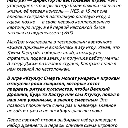
утверждает, что игры всегда были важной частью её
жизни: её первая консоль — NES, в 15 лет она
впервые сыграла в настольную ролевую игру, а
годом позже — в свою первую коллекционную
карточную игру, а её первой настолкой была
таковая на видеокассете (VHS).
МакГрат участвовала в тестировании карточного
«Ужаса Аркхэма» и влюбилась в эту игру. Узнав, что
Джим Картрайт набирает штаб, команду по
стратегии, подала заявку и получила работу мечты.
А когда Джим возглавил студию, Картрайт стала в
нём главной по настолочкам.
В игре «Ктулху: Смерть может умереть» игрокам
отведены роли сыщиков, которые хотят
прервать ритуал культистов, чтобы Великий
Древний, будь то Хастур или сам Ктулху, попал в
наш мир уязвимым, а значит, смертным
. Это
позволит покончить с ним раз и навсегда. Главное
не сойти с ума и не погибнуть раньше срока.
Перед партией игроки выбирают набор эпизода и
набор Древнего. В первом описана схема игрового