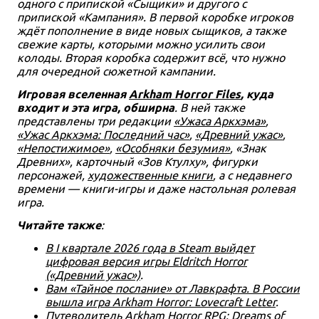
одного с припиской «Сыщики» и другого с
припиской «Кампания». В первой коробке игроков
ждёт пополнение в виде новых сыщиков, а также
свежие карты, которыми можно усилить свои
колоды. Вторая коробка содержит всё, что нужно
для очередной сюжетной кампании.
Игровая вселенная
Arkham Horror Files
, куда
входит и эта игра, обширна
. В ней также
представлены три редакции
«Ужаса Аркхэма»
,
«Ужас Аркхэма: Последний час»
,
«Древний ужас»
,
«Непостижимое»
,
«Особняки безумия»
, «Знак
Древних», карточный «Зов Ктулху», фигурки
персонажей,
художественные книги
, а с недавнего
времени — книги-игры и даже настольная ролевая
игра.
Читайте также
:
В I квартале 2026 года в Steam выйдет
цифровая версия игры Eldritch Horror
(«Древний ужас»)
.
Вам «Тайное послание» от Лавкрафта. В России
вышла игра Arkham Horror: Lovecraft Letter
.
Путеводитель Arkham Horror RPG: Dreams of