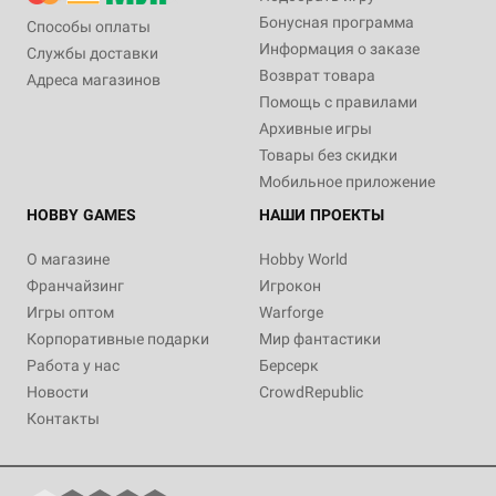
Бонусная программа
Способы оплаты
Информация о заказе
Службы доставки
Возврат товара
Адреса магазинов
2
90-120
Eng
Помощь с правилами
19 900 ₽
Архивные игры
Star Wars: Shatterpoint – Core
Товары без скидки
Set
Мобильное приложение
Уведомить о наличии
HOBBY GAMES
НАШИ ПРОЕКТЫ
О магазине
Hobby World
Франчайзинг
Игрокон
Игры оптом
Warforge
Корпоративные подарки
Мир фантастики
Работа у нас
Берсерк
Новости
CrowdRepublic
Контакты