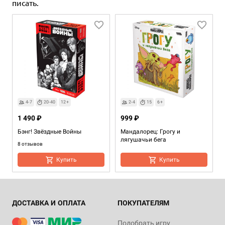
писать.
4-7
20-40
12+
2-4
15
6+
1 490 ₽
999 ₽
Бэнг! Звёздные Войны
Мандалорец: Грогу и
лягушачьи бега
8 отзывов
Купить
Купить
ДОСТАВКА И ОПЛАТА
ПОКУПАТЕЛЯМ
Подобрать игру