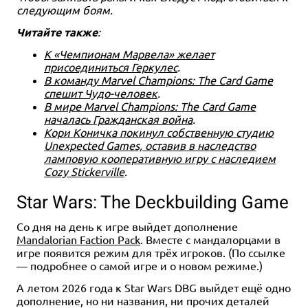
следующим боям.
Читайте также
:
К «Чемпионам Марвела» желает
присоединиться Геркулес
.
В команду Marvel Champions: The Card Game
спешит Чудо-человек
.
В мире Marvel Champions: The Card Game
началась Гражданская война
.
Кори Коничка покинул собственную студию
Unexpected Games, оставив в наследство
ламповую кооперативную игру с наследием
Cozy Stickerville
.
Star Wars: The Deckbuilding Game
Со дня на день к игре выйдет дополнение
Mandalorian Faction Pack
. Вместе с мандалорцами в
игре появится режим для трёх игроков. (По ссылке
— подробнее о самой игре и о новом режиме.)
А летом 2026 года к Star Wars DBG выйдет ещё одно
дополнение, но ни названия, ни прочих деталей