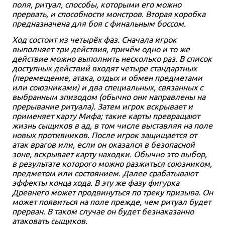
поля, ритуал, способы, которыми его можно
прервать, и способности монстров. Вторая коробка
предназначена для боя с финальным боссом.
Ход состоит из четырёх фаз. Сначала игрок
выполняет три действия, причём одно и то же
действие можно выполнить несколько раз. В список
доступных действий входят четыре стандартных
(перемещение, атака, отдых и обмен предметами
или союзниками) и два специальных, связанных с
выбранным эпизодом (обычно они направлены на
прерывание ритуала). Затем игрок вскрывает и
применяет карту Мифа; такие карты превращают
жизнь сыщиков в ад, в том числе выставляя на поле
новых противников. После игрок защищается от
атак врагов или, если он оказался в безопасной
зоне, вскрывает карту находки. Обычно это выбор,
в результате которого можно разжиться союзником,
предметом или состоянием. Далее срабатывают
эффекты конца хода. В эту же фазу фигурка
Древнего может продвинуться по треку призыва. Он
может появиться на поле прежде, чем ритуал будет
прерван. В таком случае он будет безнаказанно
атаковать сыщиков.