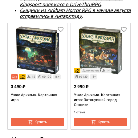
Kingsport появился в DriveThruRPG
.
Сыщики из Arkham Horror RPG в начале августа
отправились в Антарктиду
.
Дополнение
1-4
Хит
1-2
60-120
18+
60-120
18+
3 490 ₽
2 990 ₽
Ужас Аркхэма. Карточная
Ужас Аркхэма. Карточная
игра
игра: Затонувший город.
Сыщики
1 отзыв
Купить
Купить