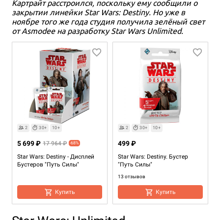
Картрайт расстроился, поскольку ему сообщили о
закрытии линейки Star Wars: Destiny. Но уже в
ноябре того же года студия получила зелёный свет
от Asmodee на разработку Star Wars Unlimited.
2
30+
10+
2
30+
10+
5 699 ₽
499 ₽
17 964 ₽
-68%
Star Wars: Destiny - Дисплей
Star Wars: Destiny. Бустер
Бустеров "Путь Силы"
"Путь Силы"
13 отзывов
Купить
Купить