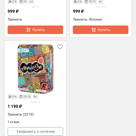
2-6
15
6+
2-6
10-15
6+
999 ₽
999 ₽
Твинити
Твинити. Япония
Купить
Купить
2-6
10-15
6+
1 190 ₽
Твинити (2019)
1 отзыв
Уведомить о наличии